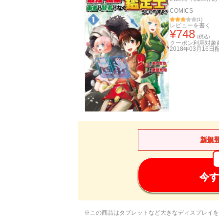
COMICS
(
1
)
レビューを書く
¥
748
(税込)
クーポン利用対象
2018年03月16日
新規
今す
※この商品はタブレットなど大きなディスプレイを