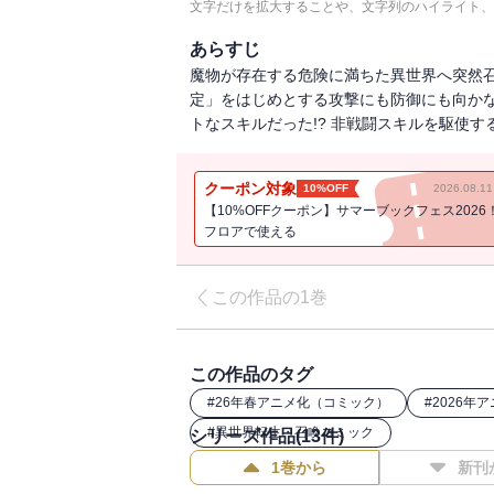
文字だけを拡大することや、文字列のハイライト、
あらすじ
魔物が存在する危険に満ちた異世界へ突然
定」をはじめとする攻撃にも防御にも向か
トなスキルだった!? 非戦闘スキルを駆使する
クーポン対象
10%OFF
2026.08.
【10%OFFクーポン】サマーブックフェス2026
フロアで使える
この作品の1巻
この作品のタグ
#
26年春アニメ化（コミック）
#
2026年
#
異世界転生・召喚コミック
シリーズ作品(
13
件)
1巻から
新刊