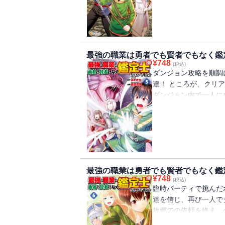
最強の職業は勇者でも賢者でもなく鑑
¥
748
(税込)
ダンジョン攻略を順調
達！ ところが、クリ
ダンジョン内で一人に
かしの冒険者達と邂逅
時のパーティを組み、強
最強の職業は勇者でも賢者でもなく鑑
¥
748
(税込)
臨時パーティで挑んだ
達を信じ、再び一人で
故郷での依頼を終え、
出会ったのはヒビキを