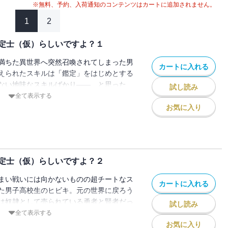
※無料、予約、入荷通知のコンテンツはカートに追加されません。
1
2
定士（仮）らしいですよ？１
満ちた異世界へ突然召喚されてしまった男
カートに入れる
えられたスキルは「鑑定」をはじめとする
ない地味なスキルばかり――…と思った
試し読み
超チートなスキルだった!? 非戦闘スキル
全て表示する
の異世界冒険譚がここに開幕!!
お気に入り
定士（仮）らしいですよ？２
まい戦いには向かないものの超チートなス
カートに入れる
た男子高校生のヒビキ。元の世界に戻ろう
は奴隷として売られている勇者と賢者だっ
試し読み
キルを駆使してふたりを救おうとするのだ
全て表示する
お気に入り