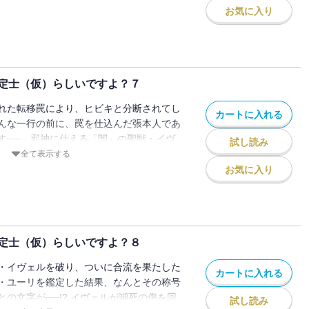
お気に入り
定士（仮）らしいですよ？７
れた転移罠により、ヒビキと分断されてし
カートに入れる
んな一行の前に、罠を仕込んだ張本人であ
す──。邪神に仕える「闇」の聖獣・イヴ
試し読み
ないクロード達だが、ついにヒビキと交信
全て表示する
者としての力を解放する──！ しかし、な
お気に入り
みを浮かべ...!?
定士（仮）らしいですよ？８
・イヴェルを破り、ついに合流を果たした
カートに入れる
・ユーリを鑑定した結果、なんとその称号
の文字が──!? イヴェルが瀕死の傷を回
試し読み