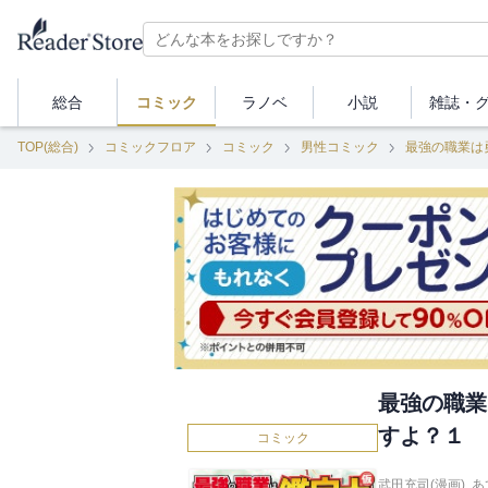
総合
コミック
ラノベ
小説
雑誌・
TOP(総合)
コミックフロア
コミック
男性コミック
最強の職業は
最強の職業
すよ？１
コミック
武田充司(漫画)
,
あ