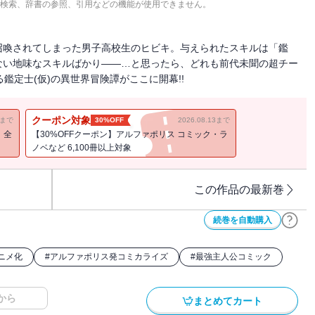
検索、辞書の参照、引用などの機能が使用できません。
召喚されてしまった男子高校生のヒビキ。与えられたスキルは「鑑
ない地味なスキルばかり――…と思ったら、どれも前代未聞の超チー
鑑定士(仮)の異世界冒険譚がここに開幕!!
クーポン対象
11まで
30%OFF
2026.08.13まで
！全
【30%OFFクーポン】アルファポリス コミック・ラ
ノベなど 6,100冊以上対象
この作品の最新巻
続巻を自動購入
アニメ化
#
アルファポリス発コミカライズ
#
最強主人公コミック
から
まとめてカート