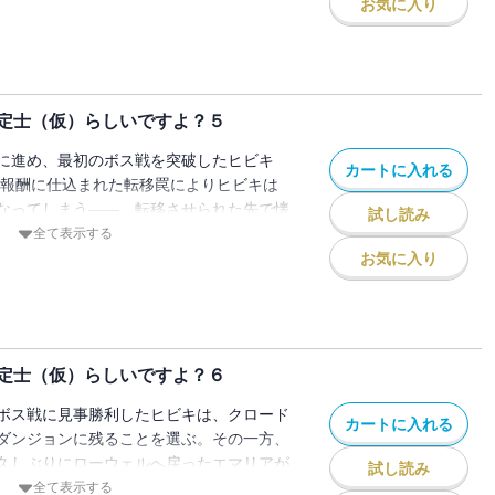
お気に入り
定士（仮）らしいですよ？５
に進め、最初のボス戦を突破したヒビキ
カートに入れる
ア報酬に仕込まれた転移罠によりヒビキは
なってしまう――。転移させられた先で懐
試し読み
したヒビキは、クロード達と合流すべく臨
全て表示する
敵に挑む!!
お気に入り
定士（仮）らしいですよ？６
ボス戦に見事勝利したヒビキは、クロード
カートに入れる
ダンジョンに残ることを選ぶ。その一方、
久しぶりにローウェルへ戻ったエマリアが
試し読み
よく知る人物で――!? 異世界大逆転ファ
全て表示する