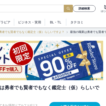
詳細検索
はじ
グラビア
ビジネス
・実用
BL・TL
タテヨミ
勇者でも賢者でもなく鑑定士（仮）らしいですよ？
最強の職業は勇者でも賢者
は勇者でも賢者でもなく鑑定士（仮）らしいで
てきち(原作)
/
アルファポリス