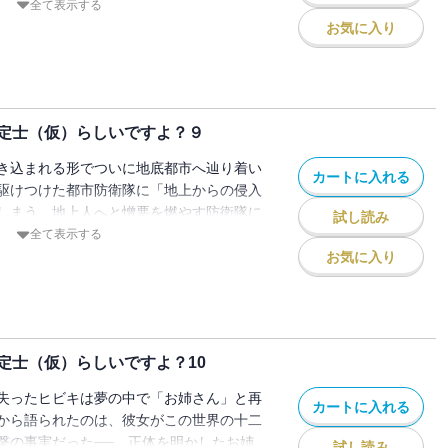
一行は神々でさえ不可侵の聖域・テラダイ
全て表示する
お気に入り
定士（仮）らしいですよ？９
き込まれる形でついに地底都市へ辿り着い
カートに入れる
駆けつけた都市防衛隊に「地上からの侵入
しまう。地上人へと憎悪を燃やす防衛隊に
試し読み
印され絶体絶命──と思われたが、最強ク
全て表示する
て……!?
お気に入り
定士（仮）らしいですよ？10
失ったヒビキは夢の中で「お姉さん」と再
カートに入れる
から語られたのは、彼女がこの世界の十二
撃の事実だった──。正体を明かしたお姉
試し読み