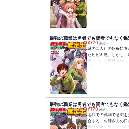
復している隙を突き、
ナスへと急ぐ!!
最強の職業は勇者でも賢者でもなく鑑
¥
770
(税込)
謎の二人組の転移に巻
たヒビキ達。しかし、
者」として捕縛されて
ほとんどのスキルを封
ラスの仲間達が駆けつけ
最強の職業は勇者でも賢者でもなく鑑
¥
770
(税込)
地底での戦闘で意識を
会する。お姉さんの口
番目の神であるとの衝