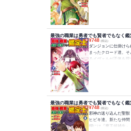
ンタジー第６巻!!
最強の職業は勇者でも賢者でもなく鑑
¥
748
(税込)
ダンジョンに仕掛けら
まったクロード達。そ
るイヴェルが正体を現
ェルに対してなす術の
が復活。クロードは勇
おもイヴェルは不気味な笑
最強の職業は勇者でも賢者でもなく鑑
¥
748
(税込)
邪神の送り込んだ聖獣
ヒビキ達。新たな仲間
欄には『魔王候補生』と