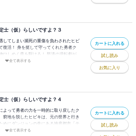
定士（仮）らしいですよ？３
遇してしまい瀕死の重傷を負わされたヒビ
カートに入れる
て復活！ 身を挺して守ってくれた勇者ク
物ひしめく森を駆ける！ 怒涛の逆転劇が
試し読み
全て表示する
お気に入り
定士（仮）らしいですよ？４
によって勇者の力を一時的に取り戻したク
カートに入れる
 窮地を脱したヒビキは、元の世界と行き
ためにダンジョンの先にある地底都市「テ
試し読み
！
全て表示する