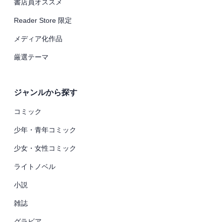
書店員オススメ
Reader Store 限定
メディア化作品
厳選テーマ
ジャンルから探す
コミック
少年・青年コミック
少女・女性コミック
ライトノベル
小説
雑誌
グラビア