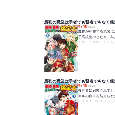
最強の職業は勇者でも賢者でもなく鑑
¥
748
(税込)
魔物が存在する危険に
子高校生のヒビキ。与
攻撃にも防御にも向か
ら、どれも前代未聞の
を駆使する鑑定士(仮)
最強の職業は勇者でも賢者でもなく鑑
¥
748
(税込)
異世界に召喚されてし
キルの数々を与えられ
とする中で出会ったの
た。ヒビキはチートス
が――…!?