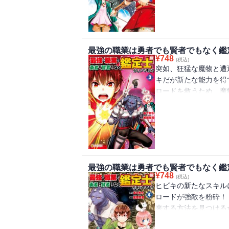
最強の職業は勇者でも賢者でもなく鑑
¥
748
(税込)
突如、狂猛な魔物と遭
キだが新たな能力を得
ロードを救うため、魔
いま始まる!!!
最強の職業は勇者でも賢者でもなく鑑
¥
748
(税込)
ヒビキの新たなスキル
ロードが強敵を粉砕！
来する方法を見つける
ラダイナス」を目指す