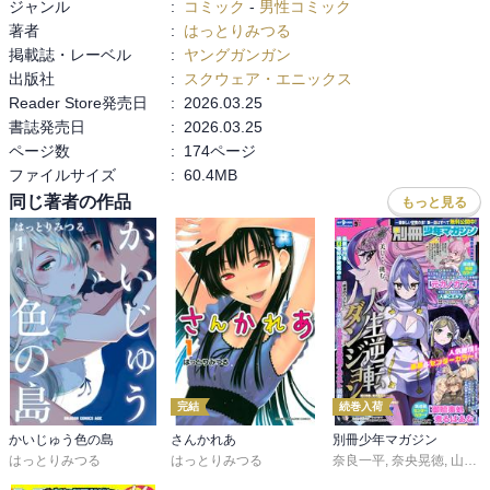
ジャンル
:
コミック
-
男性コミック
著者
:
はっとりみつる
掲載誌・レーベル
:
ヤングガンガン
出版社
:
スクウェア・エニックス
Reader Store発売日
:
2026.03.25
書誌発売日
:
2026.03.25
ページ数
:
174ページ
ファイルサイズ
:
60.4MB
同じ著者の作品
もっと見る
完結
続巻入荷
かいじゅう色の島
さんかれあ
別冊少年マガジン
はっとりみつる
はっとりみつる
奈良一平
,
奈央晃徳
,
山川直輝