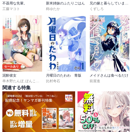
不器用な先輩。
新米姉妹のふたりごはん
兄の嫁と暮らしています。
工藤マコト
柊ゆたか
くずしろ
セールあり
泥酔彼女
月曜日のたわわ 青版
メイドさんは食べるだけ
串木野たんぼ
,
ぽんこつわーくす
比村奇石
,
加川壱互
前屋進
関連する特集