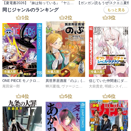
【夏電書2026】『妹は知っている』『ヤニねこ』 配信記念！ヤンマガ新刊特集
同じジャンルのランキング
もっと見る
1
位
2
位
3
位
今週入荷
今週入荷
今週入荷
ONE PIECE モノクロ版 115
異世界居酒屋「のぶ」(22)
信じていた仲間達にダンジョン奥地で殺されかけたがギフト『無限ガチャ』でレベル９９９９の仲間達を手に入れて元パーティーメンバーと世界に復讐＆『ざまぁ！』します！（２３）
尾田栄一郎
蝉川夏哉
,
ヴァージニア二等兵
大前貴史
,
転
,
明鏡シスイ
,
ｔｅ
4
位
5
位
6
位