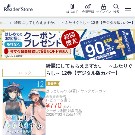
はじめて
会員登録
サインイン
検索
か。
綺麗にしてもらえますか。 ～ふたりぐらし～ 12巻【デジタル版カバー】
綺麗にしてもらえますか。 ～ふたりぐ
らし～ 12巻【デジタル版カバー】
コミック
最終巻
はっとりみつる(著)
/
ヤングガンガン
(
0
)
レビューを書く
¥
770
(税込)
クーポン利用対象商品
2026年03月25日
配信