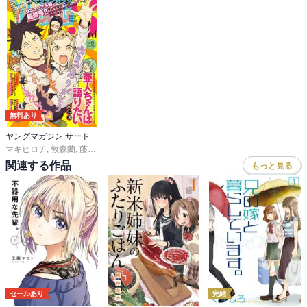
無料あり
ヤングマガジン サード
マキヒロチ
,
敦森蘭
,
藤原ヒロユキ
,
福満しげゆき
,
ぺトス
,
武田すん
,
雅日野琥珀
,
三
関連する作品
もっと見る
セールあり
完結