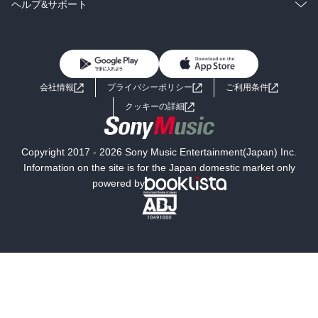
雑誌・グラビア
ビジネス・実用
ラノベ
小説
コミック
男性コミック
ヘルプ&サポート
BL・TL
雑誌・グラビア
ビジネス・実用
女性コミック
コミック誌
初めての方へ
ヘルプ
BL・TL
ライトノベル
男子向けラノベ
よくあるご質問
お問い合わせ
会社情報
プライバシーポリシー
ご利用条件
女子向けラノベ
小説
利用規約
クッキーの詳細
国内小説
海外小説
Copyright 2017 - 2026 Sony Music Entertainment(Japan) Inc.
ミステリー
SF
Information on the site is for the Japan domestic market only
powered by
歴史・時代小説
文学
雑誌
グラビア写真集
ボーイズラブ
ティーンズラブ
人文・思想・歴史
社会・政治・法律