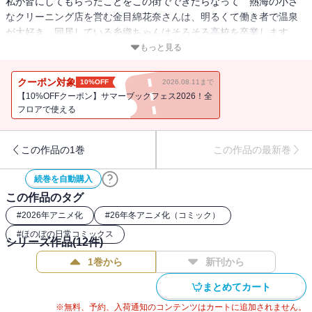
私が皆にしてもらったことをこの街でできたらなって 熱海の小さ
なクリーニング店を営む金目綿花奈さんは、明るくて働き者で温泉
が大好き。同居している糸織ちゃんはそろそろ高校を卒業します。
糸織ちゃんが決めた卒業後の進路について金目さん
もっと見る
は・・・・・・？記憶を失ったクリーニング店主の生活ストーリ
ー、大団円の第12巻
クーポン対象
10%OFF
2026.08.11まで
【10%OFFクーポン】サマーブックフェス2026！全
フロアで使える
この作品の1巻
この作品の最新巻
続巻を自動購入
この作品のタグ
#
2026年アニメ化
#
26年冬アニメ化（コミック）
#
ほのぼの日常コミックス
シリーズ作品(
12
件)
1巻から
新刊から
まとめてカート
※無料、予約、入荷通知のコンテンツはカートに追加されません。