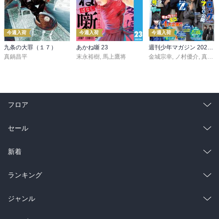
今週入荷
今週入荷
今週入荷
九条の大罪（１７）
あかね噺 23
週刊少年マガジン 2026年36・37号[2026年8月5日発売]
真鍋昌平
末永裕樹
,
馬上鷹将
金城宗幸
,
ノ村優介
,
真島ヒロ
フロア
総合
コミック
セール
ラノベ
小説
総合
コミック
新着
雑誌・グラビア
ビジネス・実用
ラノベ
小説
総合
コミック
ランキング
BL・TL
雑誌・グラビア
ビジネス・実用
ラノベ
小説
総合
コミック
ジャンル
BL・TL