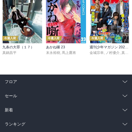
今週入荷
今週入荷
今週入荷
九条の大罪（１７）
あかね噺 23
週刊少年マガジン 2026年36・37号[2026年8月5日発売]
真鍋昌平
末永裕樹
,
馬上鷹将
金城宗幸
,
ノ村優介
,
真島ヒロ
フロア
総合
コミック
セール
ラノベ
小説
総合
コミック
新着
雑誌・グラビア
ビジネス・実用
ラノベ
小説
総合
コミック
ランキング