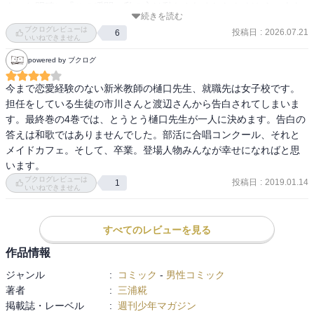
もっと明確に『この瞬間、私の心は動かされました！ だから、あな
続きを読む
たを選んだんです！』みたいな説得力をストーリーで示して欲しか
ブクログレビューは
投稿日
:
2026.07.21
6
った。
いいねできません
powered by ブクログ
今まで恋愛経験のない新米教師の樋口先生、就職先は女子校です。
担任をしている生徒の市川さんと渡辺さんから告白されてしまいま
す。最終巻の4巻では、とうとう樋口先生が一人に決めます。告白の
答えは和歌ではありませんでした。部活に合唱コンクール、それと
メイドカフェ。そして、卒業。登場人物みんなが幸せになればと思
います。
ブクログレビューは
投稿日
:
2019.01.14
1
いいねできません
すべてのレビューを見る
作品情報
ジャンル
:
コミック
-
男性コミック
著者
:
三浦糀
掲載誌・レーベル
:
週刊少年マガジン