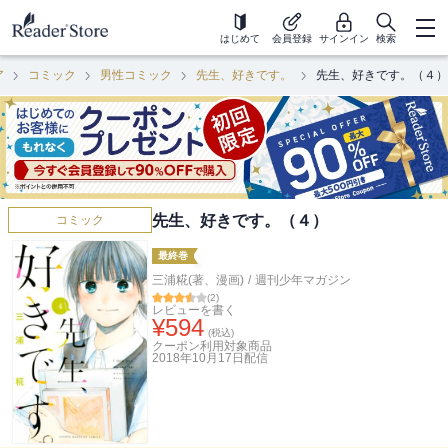
はじめて
会員登録
サインイン
検索
ア
コミック
男性コミック
先生、好きです。
先生、好きです。（４）
先生、好きです。（４）
コミック
最終巻
三浦糀(著、漫画)
/
週刊少年マガジン
(
2
)
レビューを書く
¥
594
(税込)
クーポン利用対象商品
2018年10月17日
配信