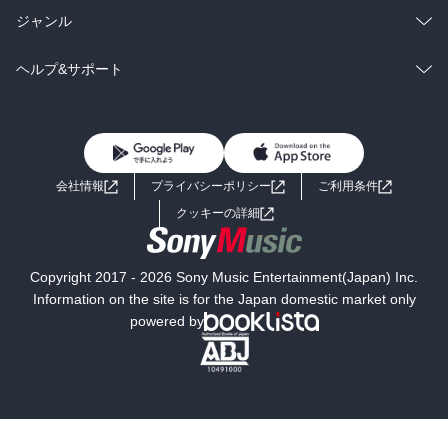
BL・TL
雑誌・グラビア
ビジネス・実用
ラノベ
小説
総合
コミック
ジャンル
BL・TL
雑誌・グラビア
ビジネス・実用
ラノベ
小説
コミック
男性コミック
ヘルプ&サポート
BL・TL
雑誌・グラビア
ビジネス・実用
女性コミック
コミック誌
初めての方へ
ヘルプ
BL・TL
ライトノベル
男子向けラノベ
よくあるご質問
お問い合わせ
会社情報
プライバシーポリシー
ご利用条件
女子向けラノベ
小説
利用規約
クッキーの詳細
国内小説
海外小説
Copyright 2017 - 2026 Sony Music Entertainment(Japan) Inc.
ミステリー
SF
Information on the site is for the Japan domestic market only
powered by
歴史・時代小説
文学
雑誌
グラビア写真集
ボーイズラブ
ティーンズラブ