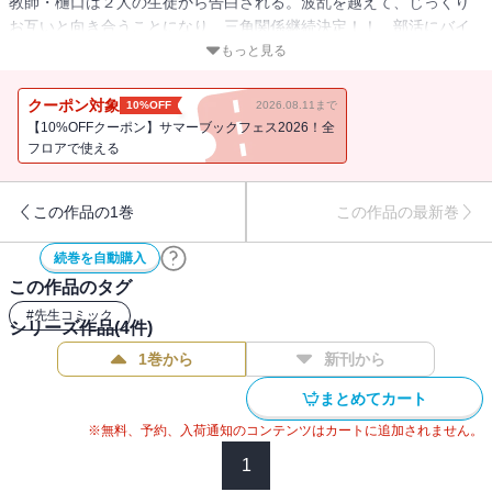
教師・樋口は２人の生徒から告白される。波乱を越えて、じっくり
お互いと向き合うことになり、三角関係継続決定！！ 部活にバイ
トに合唱祭と充実した学校生活を終え、ついに卒業式。樋口、１人
もっと見る
を選びます！！！！
クーポン対象
10%OFF
2026.08.11まで
【10%OFFクーポン】サマーブックフェス2026！全
フロアで使える
この作品の1巻
この作品の最新巻
続巻を自動購入
この作品のタグ
#
先生コミック
シリーズ作品(
4
件)
1巻から
新刊から
まとめてカート
※無料、予約、入荷通知のコンテンツはカートに追加されません。
1