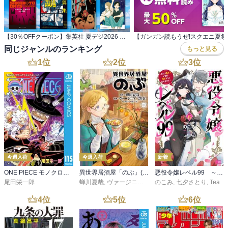
【30％OFFクーポン】集英社 夏デジ2026 ラノベ・小説・趣味実用 1,000冊以上対象
同じジャンルのランキング
もっと見る
1
位
2
位
3
位
今週入荷
今週入荷
新着
ONE PIECE モノクロ版 115
異世界居酒屋「のぶ」(22)
悪役令嬢レベル99 ～私は裏ボスですが魔王ではありません～ その６
尾田栄一郎
蝉川夏哉
,
ヴァージニア二等兵
のこみ
,
転
,
七夕さとり
,
Tea
4
位
5
位
6
位