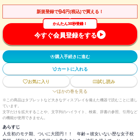
94
新規登録で
円(税込)で買える！
かんたん30秒登録！
今すぐ会員登録をする
購入手続きに進む
カートに入れる
お気に入り
試し読み
ほかの巻を見る
※この商品はタブレットなど大きなディスプレイを備えた機器で読むことに適し
ています。
文字だけを拡大することや、文字列のハイライト、検索、辞書の参照、引用など
の機能が使用できません。
あらすじ
人生初のモテ期、ついに大団円！！ 年齢＝彼女いない歴な女子校