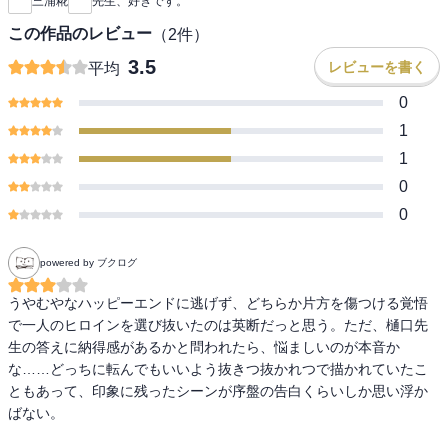
三浦糀
先生、好きです。
この作品のレビュー
（
2
件）
3.5
レビューを書く
平均
0
1
1
0
0
powered by ブクログ
うやむやなハッピーエンドに逃げず、どちらか片方を傷つける覚悟
で一人のヒロインを選び抜いたのは英断だっと思う。ただ、樋口先
生の答えに納得感があるかと問われたら、悩ましいのが本音か
な……どっちに転んでもいいよう抜きつ抜かれつで描かれていたこ
ともあって、印象に残ったシーンが序盤の告白くらいしか思い浮か
ばない。
