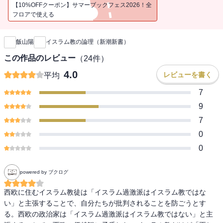
の本当の姿」を描き出す。
【10%OFFクーポン】サマーブックフェス2026！全
フロアで使える
新刊通知
飯山陽
イスラム教の論理（新潮新書）
この作品のレビュー
（
24
件）
4.0
レビューを書く
平均
7
9
7
0
0
powered by ブクログ
西欧に住むイスラム教徒は「イスラム過激派はイスラム教ではな
い」と主張することで、自分たちが批判されることを防ごうとす
る。西欧の政治家は「イスラム過激派はイスラム教ではない」と主