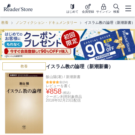
はじめて
会員登録
サインイン
検索
教養
ノンフィクション・ドキュメンタリー
イスラム教の論理（新潮新書）
イスラム教の論理（新潮新書）
教養
飯山陽(著)
/
新潮新書
(
24
)
レビューを書く
¥
858
(税込)
クーポン利用対象商品
2018年02月23日
配信