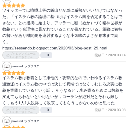
ツイッターでは喧嘩上等の飯山だが単に威勢がいいだけではなかっ
た。「イスラム教の論理に基づけばイスラム国を否定することはで
きない」との指摘に始まり、アッラーに額（ぬか）づく精神世界が
教義という合理性に貫かれていることが書かれている。筆致に独特
の勢いがあり機関銃を連射するような小気味のよさが巻末まで続
く。

https://sessendo.blogspot.com/2020/03/blog-post_29.html
ブクログレビューは
投稿日
:
2020.03.14
0
いいねできません
powered by ブクログ
イスラム教は教義として排他的・攻撃的なのでいわゆるイスラム教
過激派はイスラム教の中では決して異端ではなく，むしろ忠実に教
義を実践しているという話． そうなると，歩み寄るためには教義を
変えてもらわないといけないが，コーランが絶対だとそれも難し
く，もう1人1人説得して改宗してもらうしかないのかと思った．
ブクログレビューは
投稿日
:
2020.03.08
0
いいねできません
powered by ブクログ