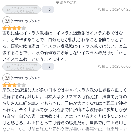
続きを読む
ブクログレビューは
投稿日
:
2024.04.28
0
いいねできません
powered by ブクログ
西欧に住むイスラム教徒は「イスラム過激派はイスラム教ではな
い」と主張することで、自分たちが批判されることを防ごうとす
る。西欧の政治家は「イスラム過激派はイスラム教ではない」と主
張することで、西欧の価値観に矛盾しないイスラム教だけが「正し
いイスラム教」ということにする。
ブクログレビューは
投稿日
:
2023.06.06
7
いいねできません
powered by ブクログ
宗教とは疎遠な人が多い日本では中々イスラム教の世界観を正しく
理解するのは難しい。日本人はクリスマスも祝えば、法事でお寺の
お坊さんに経を読んでもらうし、子供が大きくなれば七五三で神社
へ行く。全く生まれてから死ぬまでに沢山の宗教行事に参加しなが
ら自分（自分の家）は何教です、とはっきり言える方は少ないので
はと感じる。我々にとっては普通の感覚だが、世界では中々通用し
ないらしい。以前に読んだ元外交官が書いた書籍では、無宗教＝ア