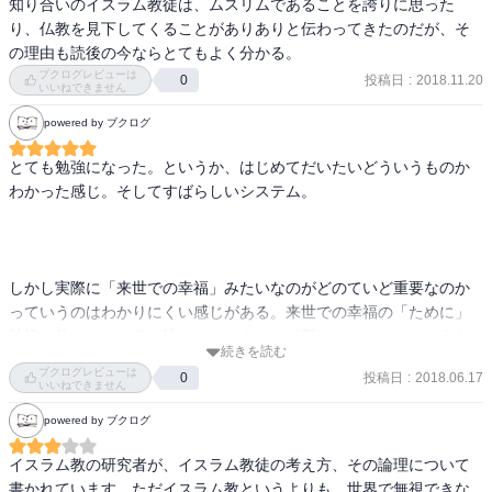
知り合いのイスラム教徒は、ムスリムであることを誇りに思った
り、仏教を見下してくることがありありと伝わってきたのだが、そ
の理由も読後の今ならとてもよく分かる。
ブクログレビューは
投稿日
:
2018.11.20
0
いいねできません
powered by ブクログ
とても勉強になった。というか、はじめてだいたいどういうものか
わかった感じ。そしてすばらしいシステム。

しかし実際に「来世での幸福」みたいなのがどのていど重要なのか
っていうのはわかりにくい感じがある。来世での幸福の「ために」
神様を信じてイスラム法にしたがう、って形にはなってないような
続きを読む
気がするけどどうだろうか。
ブクログレビューは
投稿日
:
2018.06.17
0
いいねできません
powered by ブクログ
イスラム教の研究者が、イスラム教徒の考え方、その論理について
書かれています。ただイスラム教というよりも、世界で無視できな