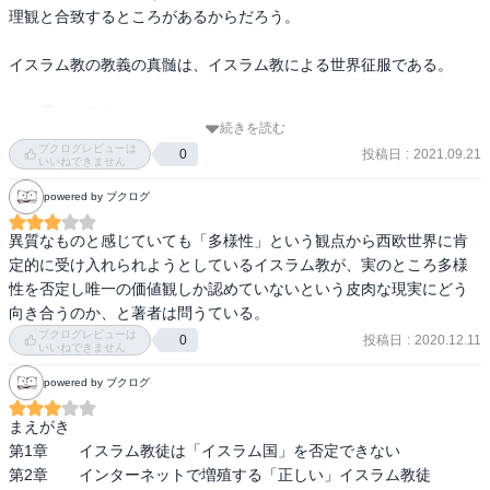
平和と女性を守る宗教」とは正面から対立する立場と言って良い
理観と合致するところがあるからだろう。

（勿論その様な穏健派の存在も否定はしない）。

特に女性が肌を見せないよう頭を覆っているニカブやブルカの在り
イスラム教の教義の真髄は、イスラム教による世界征服である。

方などにも、このコーランの技術とイスラム法学者の解釈を女性の
人権の面からも批判的な捉え方で解説する。自らの意思でつけてる
この通りだろう。

のか、周りの目があるからつけてるのか、強制なのか。いずれにせ
続きを読む
それだけだは生きていけないと考えてる穏便派は、過激に走る教義
よ全ての答えはコーランとハディースにあり、特に後者は解釈を男
ブクログレビューは
投稿日
:
2021.09.21
0
派に文句言えんのだな。

いいねできません
性有利に付け加えてきたと捉えられる。平和や人権とは対極的に記
載しながらも、本当のことはムスリムになってみないと判らない
powered by ブクログ
だからどうしようと書いてないところがむしろ好感。
し、そうなれば二度と後戻りもできない。だから余計に判らない。

異質なものと感じていても「多様性」という観点から西欧世界に肯
世界に18億人を擁するイスラム教徒も2100年頃にはキリスト教徒の
定的に受け入れられようとしているイスラム教が、実のところ多様
数を超えるそうだ。イスラム教は多産を善しとし（ある意味ムスリ
性を否定し唯一の価値観しか認めていないという皮肉な現実にどう
ム化を助長する施策）、女性を含む個人の自由や人権を尊重し、女
向き合うのか、と著者は問うている。
性の社会新出が盛んな先進社会は出生率が低下するし、その様な社
ブクログレビューは
会はキリスト教徒が多い事も一因となる。

投稿日
:
2020.12.11
0
いいねできません
本書記載の通りムスリム全員が本来あるべき1人の偉大なカリフに導
powered by ブクログ
かれる時には、他の宗教との間に最終戦争が起こるのは間違いなさ
そうだ。なお本書はそうしたあるべき姿と根拠となるコーランを分
まえがき

かりやすく引いているので理解を深めるにはちょうど良い。敬虔な
第1章　　イスラム教徒は「イスラム国」を否定できない

ムスリムは普段から善行を積むが、そうでないムスリムや他宗教か
第2章　　インターネットで増殖する「正しい」イスラム教徒

らの改宗者は、悪行をリセットするために自爆の道へ走りやすいな