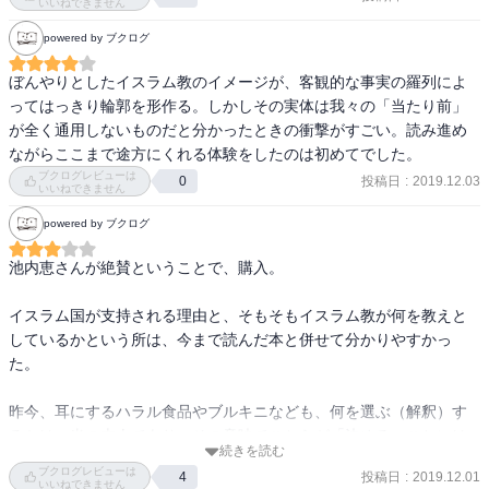
いいねできません
powered by ブクログ
ぼんやりとしたイスラム教のイメージが、客観的な事実の羅列によ
ってはっきり輪郭を形作る。しかしその実体は我々の「当たり前」
が全く通用しないものだと分かったときの衝撃がすごい。読み進め
ながらここまで途方にくれる体験をしたのは初めてでした。
ブクログレビューは
投稿日
:
2019.12.03
0
いいねできません
powered by ブクログ
池内恵さんが絶賛ということで、購入。

イスラム国が支持される理由と、そもそもイスラム教が何を教えと
しているかという所は、今まで読んだ本と併せて分かりやすかっ
た。

昨今、耳にするハラル食品やブルキニなども、何を選ぶ（解釈）す
るかは、当の本人であり、その意味でこちらが「決める」ことには
続きを読む
大した意味はないと述べている。なるほど。

ブクログレビューは
投稿日
:
2019.12.01
4
いいねできません