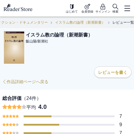
はじめて
会員登録
サインイン
検索
ィクション・ドキュメンタリー
イスラム教の論理（新潮新書）
レビュー一覧
イスラム教の論理（新潮新書）
飯山陽
/
新潮社
レビューを書く
作品詳細ページへ戻る
総合評価
（
24
件）
4.0
平均
7
9
7