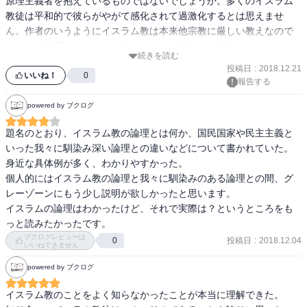
原理主義者を抱えているものではないでしょうか。多くのイスラム
教徒は平和的で彼らがやがて感化されて過激化するとは思えませ
ん。作者のいうようにイスラム教は本来他宗教に厳しい教えなので
しょうが世界中のイスラム教徒はそこに惹かれて信者になったわけ
続きを読む
ではないと思うのです。

投稿日
:
2018.12.21
少し一元化しすぎていないかな、と感じました。
いいね！
0
報告する
powered by ブクログ
題名のとおり、イスラム教の論理とは何か、国民国家や民主主義と
いった我々に馴染み深い論理との違いなどについて書かれていた。

身近な具体例が多く、わかりやすかった。

個人的にはイスラム教の論理と我々に馴染みのある論理との間、グ
レーゾーンにもう少し説明が欲しかったと思います。

イスラムの論理はわかったけど、それで実際は？というところをも
っと読みたかったです。
ブクログレビューは
投稿日
:
2018.12.04
0
いいねできません
powered by ブクログ
イスラム教のことをよく知らなかったことが本当に理解できた。
