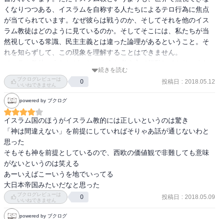
くなりつつある、イスラムを自称する人たちによるテロ行為に焦点
が当てられています。なぜ彼らは戦うのか、そしてそれを他のイス
ラム教徒はどのように見ているのか。そしてそこには、私たちが当
然視している常識、民主主義とは違った論理があるということ。そ
れを知らずして、この現象を理解することはできません。

イスラム教徒の人たちが、どのような考え方で行動しており、また
続きを読む
個々人それぞれの穏健と過激の行動の違いに矛盾がないことなど、
ブクログレビューは
投稿日
:
2018.05.12
0
なるほどと思いながら読むことができます。ただなぜそういった考
いいねできません
え方をするのか。なぜ神が言っているから正当化されるのか。とい
powered by ブクログ
った疑問も読みながら感じました。それには歴史的な背景も別の本
などを合わせて読むことで補強が必要と思います。
イスラム国のほうがイスラム教的には正しいというのは驚き

「神は間違えない」を前提にしていればそりゃあ話が通じないわと
思った

そもそも神を前提としているので、西欧の価値観で非難しても意味
がないというのは笑える

あーいえばこーいうを地でいってる

大日本帝国みたいだなと思った
ブクログレビューは
投稿日
:
2018.05.09
0
いいねできません
powered by ブクログ