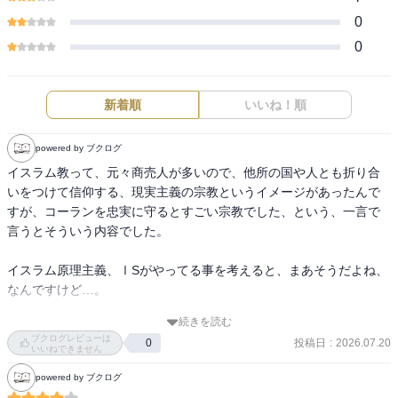
0
0
新着順
いいね！順
powered by ブクログ
イスラム教って、元々商売人が多いので、他所の国や人とも折り合
いをつけて信仰する、現実主義の宗教というイメージがあったんで
すが、コーランを忠実に守るとすごい宗教でした、という、一言で
言うとそういう内容でした。

イスラム原理主義、ⅠSがやってる事を考えると、まあそうだよね、
なんですけど…。

続きを読む
多神教の中でも、どんな神様も八百万で受け入れてしまう日本人に
ブクログレビューは
投稿日
:
2026.07.20
0
は、唯一神はともかく、神様が全て決めて人間は従ってさえいれば
いいねできません
良く、神様を崇めない人は殺してもいい、選ばれた民なのだ、とい
powered by ブクログ
うのは理解できないですね。
