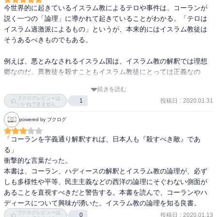
今世界的に起きているイスラム教によるテロや事件は、コーランが
説く一つの「論理」に導かれて起きていることがわかる。「テロは
イスラム過激派によるもの」というが、本来的にはイスラム教徒は
そうあるべきものでもある。

例えば、悪とみなされるイスラム国は、イスラム教の解釈では理想
郷なのだ。異教徒を殺すこともイスラム教徒にとっては正義なの
だ。

続きを読む
ブクログレビューは
投稿日
:
2020.01.31
1
７世紀に成立した教義を現代社会に適用することは時代錯誤だとさ
いいねできません
れようとも、世界がイスラム教による支配が実現されるまではこの
powered by ブクログ
教義は生き続ける。

「コーランを字義通り解釈すれば、日本人も『殺すべき敵』であ
テロや殺害は決して許されるべき行為ではないが、あくまで一つの
る」

「論理」に導かれている人々もいるという多様性が同時に認めるべ
衝撃的な言葉だった。

きなのだろうか？そもそも多様性とはなにか？と色々考えさせられ
本書は、コーラン、ハディースの解釈とイスラム教の論理が、必ず
る。

しも多様性や平等、民主主義などの西洋の論理にそぐわない側面が
あることを直視すべきだと警告する。本書を読んで、コーランやハ
本書で述べられていることは、今日グローバル世界に生きる我々が
ディースについて興味が湧いた。イスラム教の論理を知る良書。
最低限持っておくべき知識だと思う。
ブクログレビューは
投稿日
:
2020.01.13
0