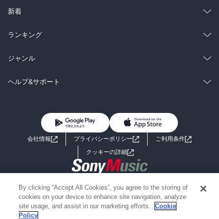
ラノベ
小説
総合
コミック
新着
雑誌・グラビア
ビジネス・実用
ラノベ
小説
総合
コミック
ランキング
BL・TL
雑誌・グラビア
ビジネス・実用
ラノベ
小説
総合
コミック
ジャンル
BL・TL
雑誌・グラビア
ビジネス・実用
ラノベ
小説
コミック
男性コミック
ヘルプ&サポート
BL・TL
雑誌・グラビア
ビジネス・実用
女性コミック
コミック誌
初めての方へ
ヘルプ
BL・TL
ライトノベル
男子向けラノベ
よくあるご質問
お問い合わせ
会社情報
プライバシーポリシー
ご利用条件
女子向けラノベ
小説
利用規約
クッキーの詳細
国内小説
海外小説
Copyright 2017 - 2026 Sony Music Entertainment(Japan) Inc.
By clicking “Accept All Cookies”, you agree to the storing of
ミステリー
SF
Information on the site is for the Japan domestic market only
cookies on your device to enhance site navigation, analyze
powered by
site usage, and assist in our marketing efforts.
Cookie
Policy
歴史・時代小説
文学