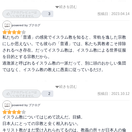
ナーキスト並に扱われることもあるそうだ。もし、海外の方に質問
続きを読む
されたらせめて神道です、ぐらいに答えておいた方が無難とのこ
ブクログレビューは
投稿日
:
2023.04.14
3
と。

いいねできません
そんな日本人だからかイスラム含む宗教の世界観は掴み難い。失礼
powered by ブクログ
ながらかなり大雑把に捉えると、政治への宗教の影響を排除する政
教分離の原則・立場をとるのがキリスト教、政治や生活に宗教が深
私たちの「普通」の感覚でイスラム教を知ると、常軌を逸した宗教
く関わる政教一致の形になっているのがイスラム教と言える。イス
にしか思えない。でも彼らの「普通」では、私たち異教者こそ排除
ラム教徒をムスリムと呼ぶが、ムスリムが多い国で長距離移動にタ
されるべき存在。だってイスラム教は、イスラム教による世界征服
クシーを使うと、運転手さんがたまに全く関係のない場所で車を停
を目的とする宗教だから。

止して街の至る所にある礼拝施設に行ってしまうなんて事もある。
過激派と呼ばれるイスラム教の一派だって、別に頭のおかしい集団
本書に面白い話があった。エジプトでは敬虔なムスリムが多くいる
ではなく、イスラム教の教えに愚直に従っているだけ。

が、1日のうち勤務に徹している時間はわずかに３０分程度でそれ以
外は1日5回のお祈りに極力長い時間をかけてると。勿論それでは会
というのが、この本で書かれているイスラム教。

社が成り立たないから、幾分誇張もあるのではと疑問を抱くが、筆
続きを読む
この話を100%信じていいの？と自分の「常識」が訴える。

ブクログレビューは
者はイスラム教の研究者としてはテレビ出演するくらいの有名な方
投稿日
:
2021.10.12
2
だってイスラム教って世界人口の20%以上を占めている宗教だよ。

いいねできません
だそうだ。

powered by ブクログ
本書・筆者は基本的にはコーランの記述に従い、ムスリム以外が理
解し難いジハードという名の元に行われる自爆テロや、女性の人権
イスラム教についてはじめて読んだ。目鱗。

の扱いについて解説していく。私も宗教切り口だけでなくイスラム
日本人にとっての宗教と全く相入れない。

社会の書籍も多く読んできたが、ありきたりのイスラム教は「一番
キリスト教がまだ受け入れられてるのは、教義の所々が日本人の倫