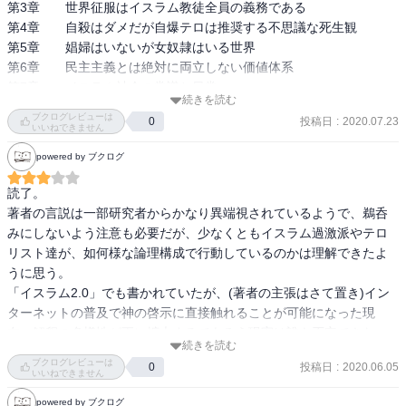
第3章　　世界征服はイスラム教徒全員の義務である

ど。豚骨ラーメンを食する方もラマダンには断食する。

第4章　　自殺はダメだが自爆テロは推奨する不思議な死生観

一時期はイスラム原理主義を危険なテロ組織と同一視する様な風潮
第5章　　娼婦はいないが女奴隷はいる世界

もあったが、最近は報道でも大半は原理主義をその様に扱わなくな
第6章　　民主主義とは絶対に両立しない価値体系

り、単に過激思想などで表現する様になった。そりゃそうだ。原理
第7章　　イスラム社会の常識と日常
主義は単にコーランの記述をしっかり実践している考え方で、寧ろ
続きを読む
これが一般的なムスリム、それをテロ組織として扱うのは間違えて
ブクログレビューは
投稿日
:
2020.07.23
0
いいねできません
いるし、その様な誘導的な報道こそ世界戦争に近づく第一歩だ。911
を引き起こす様なテロリストは原理主義的に宗教には敬虔だが、彼
powered by ブクログ
等の言う合理的・経済的・至高の手段を用いただけの単なる過激派
だから過激組織と呼ぶ方が相応しい。いやそうであって欲しい。ム
読了。

スリム全員がジハードを自分の考え意思に依らず、また基づかず、
著者の言説は一部研究者からかなり異端視されているようで、鵜呑
誰かに導かれるままに実践する様になれば宗教戦争が自分にもリア
みにしないよう注意も必要だが、少なくともイスラム過激派やテロ
ルな形で現実になるのではと読了後に若干恐怖を覚えた。多様性や
リスト達が、如何様な論理構成で行動しているのかは理解できたよ
信教の自由を無邪気に語るのは、考え方によってはコワイ。

うに思う。

とは言えイスラムも民主主義的な考え方を始めから持つので合議制
「イスラム2.0」でも書かれていたが、(著者の主張はさて置き)イン
を「我々と同じ様な考え方で」実践していくなら平和の維持も可能
ターネットの普及で神の啓示に直接触れることが可能になった現
だ。その考え方自体が根本的に違うという理解から始まるのだ
在、解釈の多様性が更に拡大するであろう現実は誰も否定できな
続きを読む
が…。
い。

ブクログレビューは
投稿日
:
2020.06.05
0
経済だけでなく思想すらグローバル化する現代は、ますます混迷の
いいねできません
度を深めている。
powered by ブクログ