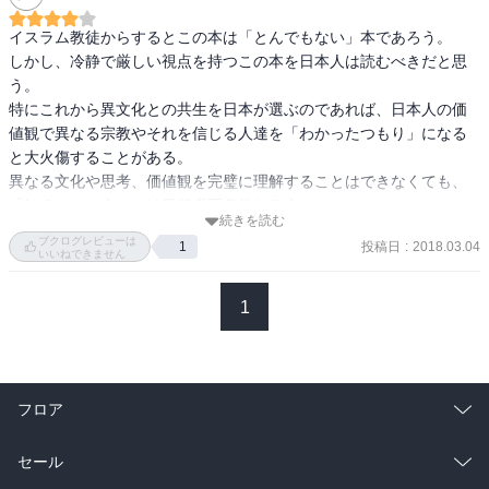
イスラム教徒からするとこの本は「とんでもない」本であろう。

しかし、冷静で厳しい視点を持つこの本を日本人は読むべきだと思
う。

特にこれから異文化との共生を日本が選ぶのであれば、日本人の価
値観で異なる宗教やそれを信じる人達を「わかったつもり」になる
と大火傷することがある。

異なる文化や思考、価値観を完璧に理解することはできなくても、
「知る」ということは最低必要条件だろう。
続きを読む
ブクログレビューは
投稿日
:
2018.03.04
1
いいねできません
1
フロア
総合
コミック
セール