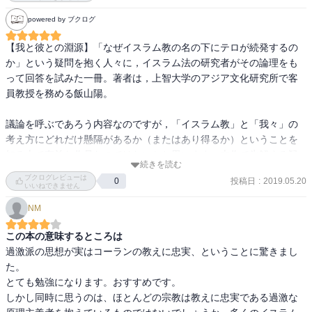
民族には民族の、国には国のルールがあり、その中で自分の考えが
powered by ブクログ
唯一絶対なのだとは言えない。

だから、自分の信じる考えが唯一絶対なのだという価値観とは、ど
【我と彼との淵源】「なぜイスラム教の名の下にテロが続発するの
うしてもズレてしまう。

か」という疑問を抱く人々に，イスラム法の研究者がその論理をも
その上、そうではない考えの者と戦い、改宗させよというオプショ
って回答を試みた一冊。著者は，上智大学のアジア文化研究所で客
ン付き。

員教授を務める飯山陽。

これは、余程の信念がないと成し得ないことだし、イスラム教徒の
出産率の高さと相まって、普及させるシステムとしては、ある意味
議論を呼ぶであろう内容なのですが，「イスラム教」と「我々」の
優秀だとも思う。

考え方にどれだけ懸隔があるか（またはあり得るか）ということを
知る上で有益な作品なのではないかと思います。本作で氷解する疑
私の知らない所で、信念が人を襲っている。

続きを読む
問がある一方，本作によって投げかけられる疑問もまたあるのでは
ブクログレビューは
そう思って、読むことだけは続けていこうと思う。
投稿日
:
2019.05.20
0
ないかと感じました。

いいねできません
NM
〜イスラム教にはイスラム教の論理があり，その枠内においてそれ
は実に完成され，調和がとれています。しかしだからこそ，それを
この本の意味するところは
共有しない人が彼らと議論をしようとしても，なかなかかみ合いま
過激派の思想が実はコーランの教えに忠実、ということに驚きまし
せん。これはイスラム教徒の側からも同じことがいえます。〜

た。

とても勉強になります。おすすめです。

とっつきにくいテーマかもしれませんが読みやすい作品です☆５つ
しかし同時に思うのは、ほとんどの宗教は教えに忠実である過激な