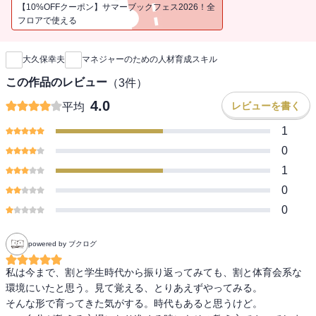
【10%OFFクーポン】サマーブックフェス2026！全
フロアで使える
新刊通知
大久保幸夫
マネジャーのための人材育成スキル
この作品のレビュー
（
3
件）
4.0
レビューを書く
平均
1
0
1
0
0
powered by ブクログ
私は今まで、割と学生時代から振り返ってみても、割と体育会系な
環境にいたと思う。見て覚える、とりあえずやってみる。

そんな形で育ってきた気がする。時代もあると思うけど。
