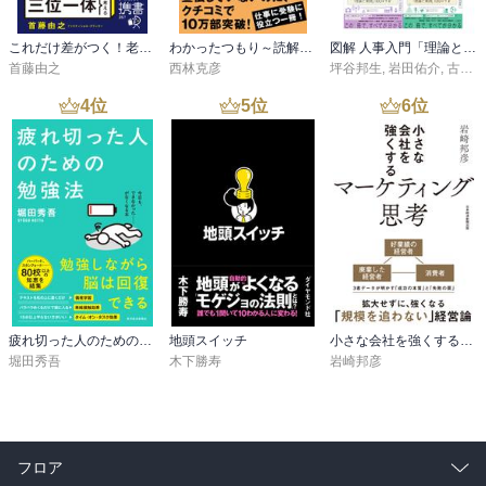
これだけ差がつく！老後のお金 55歳から15年で2500万円をつくる
わかったつもり～読解力がつかない本当の原因～
図解 人事入門「理論と実践」100のツボシリーズ
首藤由之
西林克彦
坪谷邦生
,
岩田佑介
,
古茶宏志
4
位
5
位
6
位
疲れ切った人のための勉強法
地頭スイッチ
小さな会社を強くするマーケティング思考
堀田秀吾
木下勝寿
岩崎邦彦
フロア