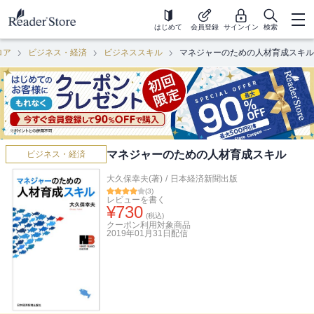
はじめて
会員登録
サインイン
検索
ロア
ビジネス・経済
ビジネススキル
マネジャーのための人材育成スキル
マネジャーのための人材育成スキル
ビジネス・経済
大久保幸夫(著)
/
日本経済新聞出版
(
3
)
レビューを書く
¥
730
(税込)
クーポン利用対象商品
2019年01月31日
配信