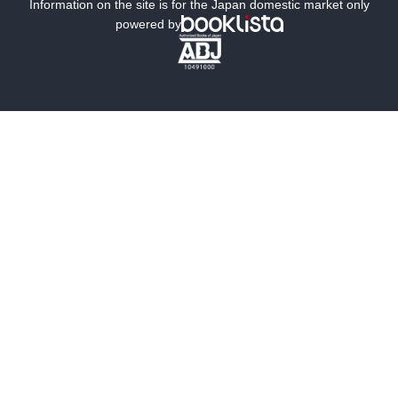
ミステリー
SF
Information on the site is for the Japan domestic market only
powered by
歴史・時代小説
文学
雑誌
グラビア写真集
ボーイズラブ
ティーンズラブ
人文・思想・歴史
社会・政治・法律
ビジネス・経済
サイエンス・テクノロジー
コンピュータ・情報
くらし・家庭
料理・酒
ファッション・美容・ダイエット
ホビー&カルチャー
スポーツ・アウトドア
地図・ガイド
エンターテイメント