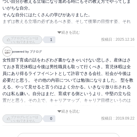
つい自分が教える立場になり進める時にもその教え方でやってしま
いがちな自分。

そんな自分にはたくさんの学びがありました。

まずは教える立場の必ずあるべき姿、そして後輩の目指す姿、それ
が『プロフェッショナル』であること。

続きを読む
お客様ののぞむ、上のものを目指し提供できること、責任をもつオ
ブクログレビューは
投稿日
:
2025.12.16
1
ーナーシップがあること。

いいねできません
それは当たり前のようで、実は馴れ合いになったりしてしまうこと
powered by ブクログ
もなくはない、中では実は難しいこと。

女性部下育成の話をわざわざ書かなきゃいけない悲しさ。産休はさ
それを常に体現し続けるのが、先輩や上司。

ておき育児休暇は今後は男性職員も取って行くべき。育児休暇は全
実はそんな基本的なことが大切でその姿も考え方も背中を見て育つ
員にあり得るライフイベントとして許容できる会社、社会が今後は
のだと、思います。

必要だと思う。 その他の内容については勉強になりました。 型を教
だからこそ常に『プロフェッショナルからみてその仕事の仕方はOK
える、やって見せると言うのはよく分かる。いきなり放り出される
か？判断はOKか？』ということも自分自身に投げかけていきたいと
のは私も嫌い。自分はまだ、育成する側というより、中堅の立ち位
思います。

置だと思う。その上で、キャリアマップ、キャリア目標というのは
今まさしく必要なものだと実感。プロの3類型を参考に、自分の今後
また、信頼関係のこと。

続きを読む
をよく考えてみようと思う
信頼関係がないと人は心を開かないし、何かあっても話そうと思わ
ブクログレビューは
投稿日
:
2019.09.22
0
いいねできません
ない。

そうすると、その人の問題や本質を捉えられないからこそ、自ら自
己開示していくこと。
