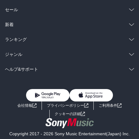
総合
コミック
セール
ラノベ
小説
総合
コミック
新着
雑誌・グラビア
ビジネス・実用
ラノベ
小説
総合
コミック
ランキング
BL・TL
雑誌・グラビア
ビジネス・実用
ラノベ
小説
総合
コミック
ジャンル
BL・TL
雑誌・グラビア
ビジネス・実用
ラノベ
小説
コミック
男性コミック
ヘルプ&サポート
BL・TL
雑誌・グラビア
ビジネス・実用
女性コミック
コミック誌
初めての方へ
ヘルプ
BL・TL
ライトノベル
男子向けラノベ
よくあるご質問
お問い合わせ
会社情報
プライバシーポリシー
ご利用条件
女子向けラノベ
小説
利用規約
クッキーの詳細
国内小説
海外小説
Copyright 2017 - 2026 Sony Music Entertainment(Japan) Inc.