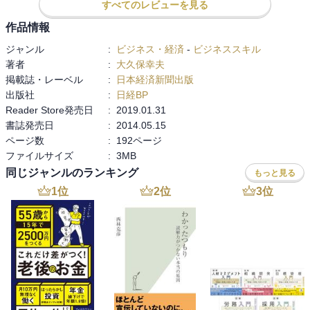
すべてのレビューを見る
カウンセリングと同じで、お客様とつくる信頼関係と同じように。
作品情報
メンバーにもやっていきたいと思います。

そして、ここからが苦手なのだと思い意識していきたいと思います
ジャンル
:
ビジネス・経済
-
ビジネススキル
が、褒めること、そして叱ること。やってみせること。任せるこ
著者
:
大久保幸夫
と。

掲載誌・レーベル
:
日本経済新聞出版
やってみせ〜の言葉は山本五十六の言葉だ、と思いました。

出版社
:
日経BP
まさに、五十六さんの言葉には、モデリング、コーチング、全て含
Reader Store発売日
:
2019.01.31
まれていて今の私の行動指針です。

書誌発売日
:
2014.05.15
そしてつい、考えさせてしまうのですが、

ページ数
:
192ページ
初めはその判断力もないからこそ、言い切ること、型が掴めるまで
ファイルサイズ
:
3MB
は、型にはめて教えること。

同じジャンルのランキング
もっと見る
これにはなかなか目から鱗、というか考えに全くなかったです。

1
位
2
位
3
位
そして、何より魅了して、この仕事のやりがいや楽しさを伝え理解
してもらうこと。

そういった点のやりかた、スイッチや、背中の押しかたの考え方を
学びました。

そしてそれらを通じて人師となれるような、関係性を築いていけた
らと思える本でした。