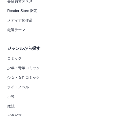
書店員オススメ
Reader Store 限定
メディア化作品
厳選テーマ
ジャンルから探す
コミック
少年・青年コミック
少女・女性コミック
ライトノベル
小説
雑誌
グラビア