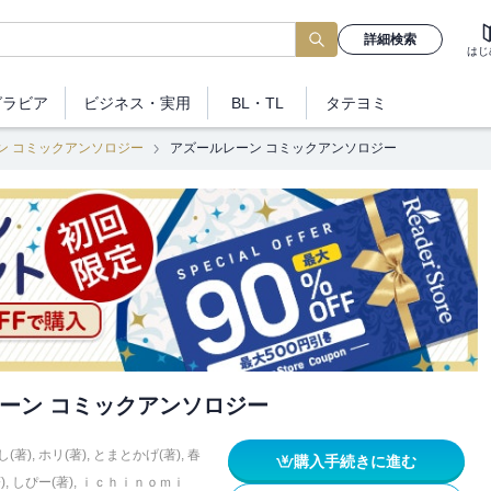
詳細検索
はじ
グラビア
ビジネス
・実用
BL・TL
タテヨミ
ン コミックアンソロジー
アズールレーン コミックアンソロジー
ーン コミックアンソロジー
し(著)
,
ホリ(著)
,
とまとかげ(著)
,
春
購入手続きに進む
)
,
しぴー(著)
,
ｉｃｈｉｎｏｍｉ