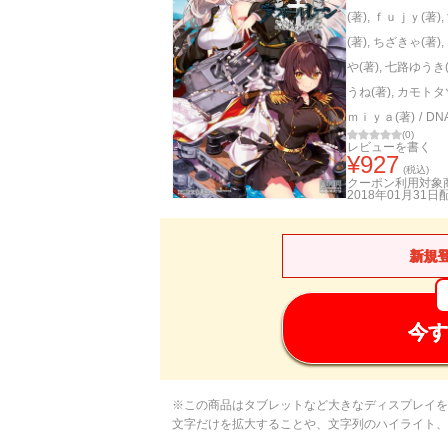
(著)
,
ｆｕｊｙ(著)
,
(著)
,
ちざきゃ(著)
,
や(著)
,
七路ゆうき(
うね(著)
,
カモトタ
ｍｉｙａ(著)
/
D
(
0
)
レビューを書く
¥
927
(税込)
クーポン利用対象
2018年01月31日
新規
今す
※この商品はタブレットなど大きなディスプレイを
文字だけを拡大することや、文字列のハイライト、