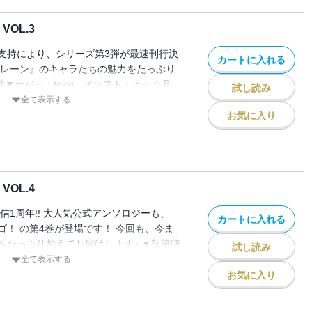
森乃 葉りふ、緑青黒羽
OL.3
支持により、シリーズ第3弾が最速刊行決
カートに入れる
ルレーン』のキャラたちの魅力をたっぷり
陣▼カバー：tokki イラスト：うー☆月、
試し読み
て 漫画：ichinomi、黄鶏、栗原さく
全て表示する
高原 由、ちうね、ちざきゃ、七路ゆうき、
お気に入り
酒虎、みずみ、無敵ソーダ、森乃 葉りふ、リ
OL.4
信1周年!! 大人気公式アンソロジーも、
カートに入れる
ゴ！ の第4巻が登場です！ 今回も、今ま
をたっぷり加えてお届けします♪ ▼執筆陣
試し読み
 イラスト：いす、ごまし、にじはし そ
全て表示する
画：ichinomi、江倉まに、黄鶏、里芋、
お気に入り
タケユウ、ちうね、ちざきゃ、な！、七路ゆ
ぷらぱ、森乃 葉りふ、雪代あるて、ゆぐる、