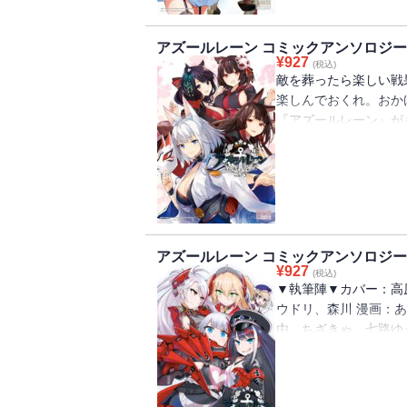
ゆっこ、レフトハンド
アズールレーン コミックアンソロジー V
¥
927
(税込)
敵を葬ったら楽しい戦
楽しんでおくれ。おか
『アズールレーン』が
ミックス第5弾!! ▼
葉山えいし、広輪 凪、
ichinomi、江倉ま
ゃ、鳶村、七路ゆうき、
ふ、レフトハンド
アズールレーン コミックアンソロジー V
¥
927
(税込)
▼執筆陣▼カバー：高
ウドリ、森川 漫画：あく
由、ちざきゃ、七路ゆう
森乃 葉りふ、ゆぐる、