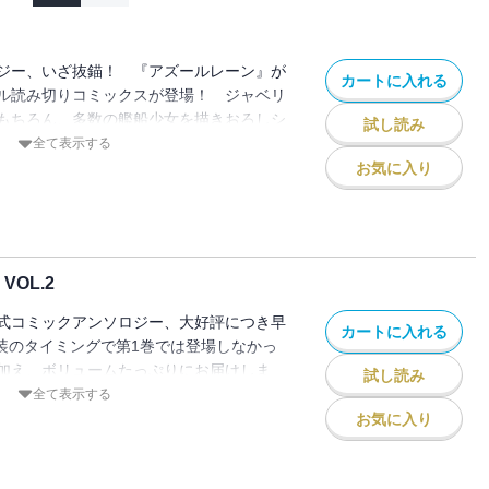
ジー、いざ抜錨！ 『アズールレーン』が
カートに入れる
ル読み切りコミックスが登場！ ジャベリ
もちろん、多数の艦船少女を描きおろしシ
試し読み
ストでお届けします！ このコミックスで
全て表示する
たっぷり楽しめる♪
お気に入り
OL.2
式コミックアンソロジー、大好評につき早
カートに入れる
実装のタイミングで第1巻では登場しなかっ
加え、ボリュームたっぷりにお届けしま
試し読み
:相原飯店 イラスト:おっweee、
全て表示する
Raemz 漫画:あめ。、ichinomi、えろ
お気に入り
由、玉之けだま、ちうね、ちざきゃ、七路ゆ
/酒虎、ふみー、ホリ、まふゆ/日汲 集、無敵