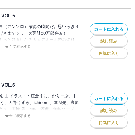
OL.5
果（アンソロ）確認の時間だ。思いっきり
カートに入れる
げさまでシリーズ累計20万部突破！
もっと好きになる大人気オール読み切りコ
試し読み
執筆陣▼カバー：かる イラスト：ぬんぬ、
全て表示する
無敵ソーダ、れぐ95 漫画：あく、
お気に入り
に、30M先、そふら、高原 由、ちうね、ちざき
fujy／酒虎、ぷらぱ、みずみ、森乃 葉り
OL.6
原 由 イラスト：江倉まに、おりーぶ、ト
カートに入れる
、天野うずら、ichinomi、30M先、高原
き、広輪 凪、fujy／酒虎、無敵ソーダ、
試し読み
れぐ95、レフトハンド
全て表示する
お気に入り