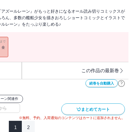
『アズールレーン』がもっと好きになるオール読み切りコミックスが
ちろん、多数の艦船少女を描きおろしショートコミックとイラストで
ルレーン』をたっぷり楽しめる♪
11まで
！全
この作品の最新巻
続巻を自動購入
レーン関連作
から
まとめてカート
※無料、予約、入荷通知のコンテンツはカートに追加されません。
1
2