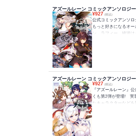
アズールレーン コミックアンソロジー
¥
927
(税込)
公式コミックアンソロ
もっと好きになるオー
ン、ラフィー、綾波は
ョートコミックとイラ
『アズールレーン』を
アズールレーン コミックアンソロジー V
¥
927
(税込)
『アズールレーン』公
くも第2弾が登場! 
たキャラクターなどを
す! ▼執筆陣▼カバー
marmoset、緑 翡翠、
豆、30M先、高原 
うき、B-銀河、fujy