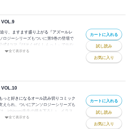
OL.9
に迫り、ますます盛り上がる『アズールレ
カートに入れる
ソロジーシリーズもついに第9巻の登場で
公式4コマ『びそくぜんしんっ！』でおな
試し読み
し！ イラスト：ホリ、ichinomi、だに
全て表示する
信 漫画：あく、会帆、高原 由、たけあ
お気に入り
まんま先生、fujy／酒虎、ぷらぱ、ミ
チ、レフトハンド
OL.10
もっと好きになるオール読み切りコミック
カートに入れる
支えられ、ついにアンソロジーシリーズも
、ichinomi先生の描き下ろし♪ イラス
試し読み
bae、花ヶ田、葉山えいし、トウドリ、無敵ソー
全て表示する
0M先、fujy／酒虎、あく、かすか、餃子
お気に入り