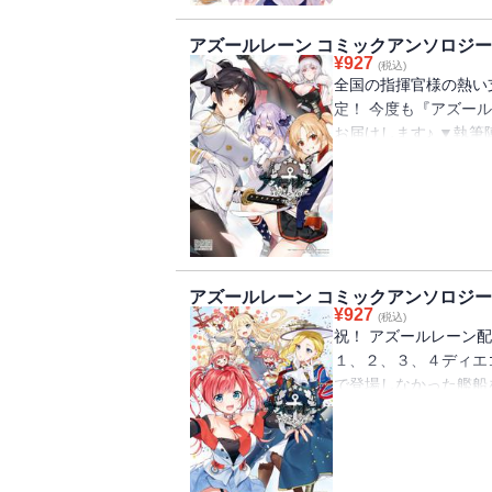
ソーダ、もじゃりん、
アズールレーン コミックアンソロジー V
¥
927
(税込)
全国の指揮官様の熱い
定！ 今度も『アズー
お届けします♪ ▼執筆
こるり、八葉、雪代ある
ら、里芋、30M先、
はやせれく、fujy／
スノ、Raemz
アズールレーン コミックアンソロジー V
¥
927
(税込)
祝！ アズールレーン配
１、２、３、４ディエ
で登場しなかった艦船
▼カバー：村上ゆいち
ら、太もも、緑青黒羽 漫
30M先、高原 由、
うき、fujy／酒虎、