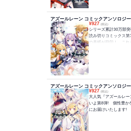
アズールレーン コミックアンソロジー V
¥
927
(税込)
シリーズ累計30万部突
読み切りコミックス第
の表紙が目印！ これ
きになる！
アズールレーン コミックアンソロジー V
¥
927
(税込)
大人気『アズールレー
いよ第8弾! 個性豊
にお届けいたします!