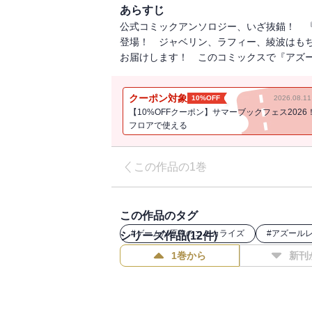
あらすじ
公式コミックアンソロジー、いざ抜錨！ 
登場！ ジャベリン、ラフィー、綾波はも
お届けします！ このコミックスで『アズー
クーポン対象
10%OFF
2026.08.
【10%OFFクーポン】サマーブックフェス2026
フロアで使える
この作品の1巻
この作品のタグ
#
ゲームが原作のコミカライズ
#
アズール
シリーズ作品(
12
件)
1巻から
新刊