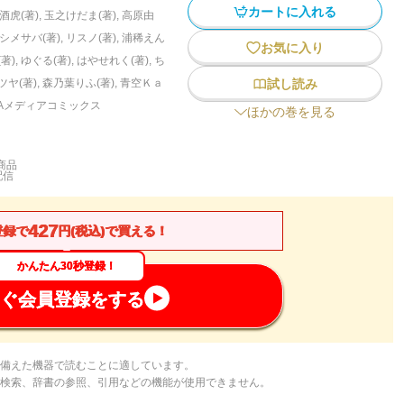
カートに入れる
酒虎(著)
,
玉之けだま(著)
,
高原由
シメサバ(著)
,
リスノ(著)
,
浦稀えん
お気に入り
著)
,
ゆぐる(著)
,
はやせれく(著)
,
ち
ツヤ(著)
,
森乃葉りふ(著)
,
青空Ｋａ
試し読み
NAメディアコミックス
ほかの巻を見る
商品
配信
427
登録で
円(税込)で買える！
かんたん30秒登録！
ぐ会員登録をする
備えた機器で読むことに適しています。
検索、辞書の参照、引用などの機能が使用できません。