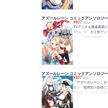
アズールレーン コミックアンソロジー V
¥
927
(税込)
TVアニメも放送直前
ーン』！ 大人気アン
す！ 今回の表紙は、
じみのホリ先生描き下ろ
まる、ならば、茂木康
き学、七路ゆうき、ねこ
ト、みゅとん、ヤマグ
アズールレーン コミックアンソロジー V
¥
927
(税込)
『アズールレーン』が
ス！ 指揮官の皆様に
第10巻！ 今回の表紙は
ト：ichinomi、a
ダ、江倉まに 漫画：3