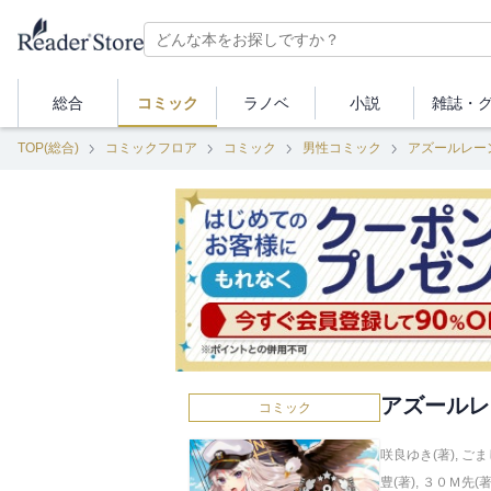
総合
コミック
ラノベ
小説
雑誌・
TOP(総合)
コミックフロア
コミック
男性コミック
アズールレー
アズールレ
コミック
咲良ゆき(著)
,
ごま
豊(著)
,
３０Ｍ先(著