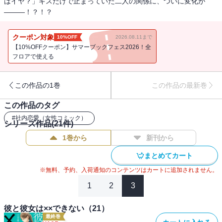
はイヤ？」キスだけで止まっていた二人の関係に、ついに変化が
―――！？！？
クーポン対象
10%OFF
2026.08.11まで
【10%OFFクーポン】サマーブックフェス2026！全
フロアで使える
この作品の1巻
この作品の最新巻
この作品のタグ
#
社内恋愛（女性コミック）
シリーズ作品(
21
件)
1巻から
新刊から
まとめてカート
※無料、予約、入荷通知のコンテンツはカートに追加されません。
1
2
3
彼と彼女は××できない（21）
最終巻