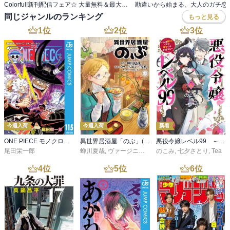
Colorful!新刊配信フェア☆ 大量無料＆最大70％OFF！
同じジャンルのランキング
もっと見る
1
位
2
位
3
位
今週入荷
今週入荷
新着
ONE PIECE モノクロ版 115
異世界居酒屋「のぶ」(22)
悪役令嬢レベル99 ～私は裏ボスですが魔王ではありません～ その６
尾田栄一郎
蝉川夏哉
,
ヴァージニア二等兵
のこみ
,
転
,
七夕さとり
,
Tea
4
位
5
位
6
位