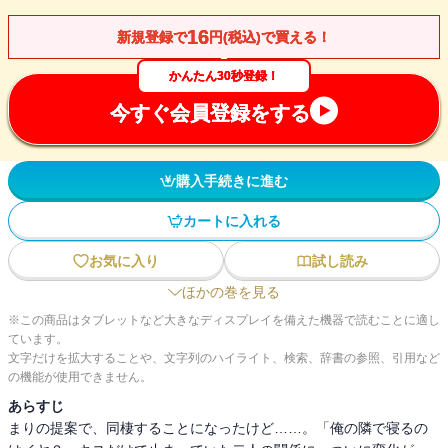
16
新規登録で
円(税込)で買える！
かんたん30秒登録！
今すぐ会員登録をする
購入手続きに進む
カートに入れる
お気に入り
試し読み
ほかの巻を見る
※この商品はタブレットなど大きなディスプレイを備えた機器で読むことに適し
ています。
文字だけを拡大することや、文字列のハイライト、検索、辞書の参照、引用など
の機能が使用できません。
あらすじ
まりの提案で、同棲することになったけど……。「俺の隣で寝るの