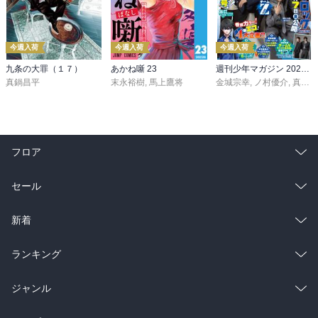
今週入荷
今週入荷
今週入荷
九条の大罪（１７）
あかね噺 23
週刊少年マガジン 2026年36・37号[2026年8月5日発売]
真鍋昌平
末永裕樹
,
馬上鷹将
金城宗幸
,
ノ村優介
,
真島ヒロ
フロア
総合
コミック
セール
ラノベ
小説
総合
コミック
新着
雑誌・グラビア
ビジネス・実用
ラノベ
小説
総合
コミック
ランキング
BL・TL
雑誌・グラビア
ビジネス・実用
ラノベ
小説
総合
コミック
ジャンル
BL・TL