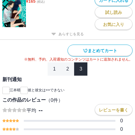
カートに入れる
¥
165
(税込)
試し読み
お気に入り
あらすじを見る
まとめてカート
※無料、予約、入荷通知のコンテンツはカートに追加されません。
1
2
3
新刊通知
江本晴
彼と彼女は××できない
この作品のレビュー
（
0
件）
--
レビューを書く
平均
0
0