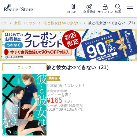
はじめて
会員登録
サインイン
検索
ック
女性コミック
彼と彼女は××できない
彼と彼女は××できない（21）
彼と彼女は××できない（21）
コミック
最終巻
江本晴(著)
/
ズレット！
(
0
)
レビューを書く
¥
165
(税込)
クーポン利用対象商品
2019年09月13日
配信