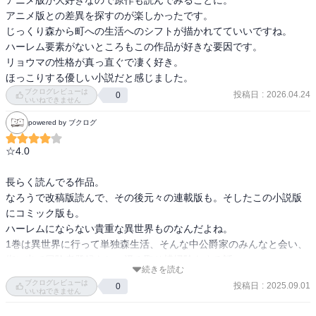
アニメ版との差異を探すのが楽しかったです。

じっくり森から町への生活へのシフトが描かれてていいですね。

ハーレム要素がないところもこの作品が好きな要因です。

リョウマの性格が真っ直ぐで凄く好き。

ほっこりする優しい小説だと感じました。
ブクログレビューは
投稿日
:
2026.04.24
0
いいねできません
powered by ブクログ
☆4.0

長らく読んでる作品。

なろうで改稿版読んで、その後元々の連載版も。そしたこの小説版
にコミック版も。

ハーレムにならない貴重な異世界ものなんだよね。

1巻は異世界に行って単独森生活、そんな中公爵家のみんなと会い、
街に出て冒険者登録をし、汲み取り槽掃除をする話。

続きを読む
前世･･･つまり現代社会でなんでそんな鍛える生活？という謎、とい
ブクログレビューは
投稿日
:
2025.09.01
0
うか若干無理矢理な気がしないでもない設定はあるけど、異世界チ
いいねできません
ートはお約束だしね。
