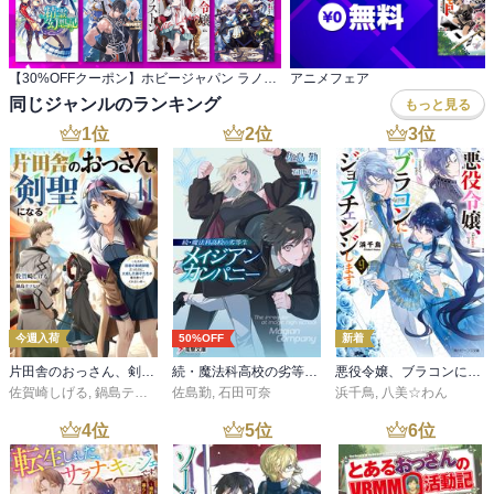
【30%OFFクーポン】ホビージャパン ラノベ 1,600冊以上対象
アニメフェア
同じジャンルのランキング
もっと見る
1
位
2
位
3
位
今週入荷
50%OFF
新着
片田舎のおっさん、剣聖になる 11 ～ただの田舎の剣術師範だったのに、大成した弟子たちが俺を放ってくれない件～
続・魔法科高校の劣等生 メイジアン・カンパニー(11)
悪役令嬢、ブラコンにジョブチェンジします９【電子特典付き】
佐賀崎しげる
,
鍋島テツヒロ
佐島勤
,
石田可奈
浜千鳥
,
八美☆わん
4
位
5
位
6
位