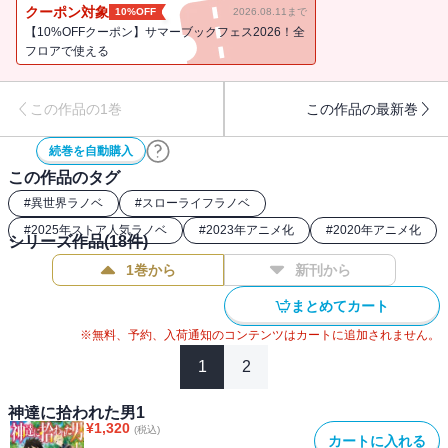
中、竜馬が最も熱心に取り組んだのは、使役したスライムたちの研
クーポン対象
10%OFF
2026.08.11まで
究で!? 多種多様なスライムたち（新種含む）を従えて、優しい人々
【10%OFFクーポン】サマーブックフェス2026！全
と触れ合いながら第二の人生を謳歌する異世界スローライフファン
フロアで使える
タジー、開幕！
この作品の1巻
この作品の最新巻
続巻を自動購入
この作品のタグ
#
異世界ラノベ
#
スローライフラノベ
#
2025年ストア人気ラノベ
#
2023年アニメ化
#
2020年アニメ化
シリーズ作品(
18
件)
1巻から
新刊から
まとめてカート
※無料、予約、入荷通知のコンテンツはカートに追加されません。
1
2
神達に拾われた男1
¥
1,320
(税込)
カートに入れる