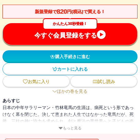
820
新規登録で
円(税込)で買える！
かんたん30秒登録！
今すぐ会員登録をする
購入手続きに進む
カートに入れる
お気に入り
試し読み
ほかの巻を見る
あらすじ
日本の中年サラリーマン・竹林竜馬の生涯は、病死という形であっ
けなく幕を閉じた。決して恵まれた人生ではなかった竜馬だが、死
後、三柱の神に協力を求められ、剣と魔法の異世界へと子どもの姿
で転生することに！ 神々から手厚い加護を貰い受け、ひとまずは
もっと見る
森で一人、のんびりと暮らし始める竜馬。魔法に狩りにと精を出す