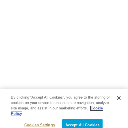
人文・思想・歴史
社会・政治・法律
ビジネス・経済
サイエンス・テクノロジー
コンピュータ・情報
くらし・家庭
料理・酒
ファッション・美容・ダイエット
ホビー&カルチャー
スポーツ・アウトドア
地図・ガイド
エンターテイメント
芸術・アート
映画・音楽・演劇
By clicking “Accept All Cookies”, you agree to the storing of
写真集
教養
cookies on your device to enhance site navigation, analyze
site usage, and assist in our marketing efforts.
Cookie
Policy
医学・福祉
教育・語学・参考書
Cookies Settings
Accept All Cookies
児童書