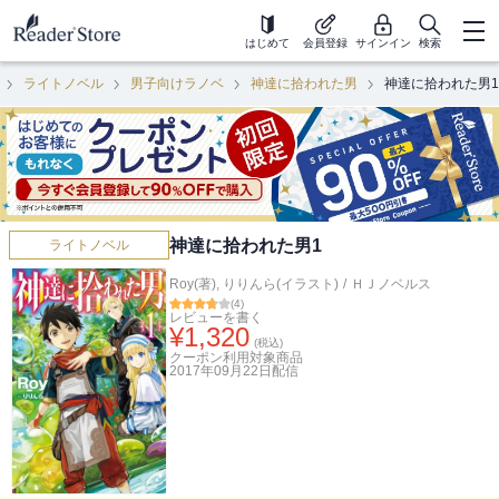
はじめて
会員登録
サインイン
検索
ライトノベル
男子向けラノベ
神達に拾われた男
神達に拾われた男1
神達に拾われた男1
ライトノベル
Roy(著)
,
りりんら(イラスト)
/
ＨＪノベルス
(
4
)
レビューを書く
¥
1,320
(税込)
クーポン利用対象商品
2017年09月22日
配信