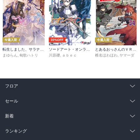
今週入荷
30%OFF
今週入荷
転生しました、サラナ・キンジェです。ごきげんよう。５ ～婚約破棄されたので田舎で気ままに暮らしたいと思います～【電子書店共通特典SS付】
ソードアート・オンライン29 ユナイタル・リングVIII
とあるおっさんのＶＲＭＭＯ活動記34
まゆらん
,
匈歌ハトリ
川原礫
,
ａｂｅｃ
椎名ほわほわ
,
ヤマーダ
フロア
総合
コミック
セール
ラノベ
小説
総合
コミック
新着
雑誌・グラビア
ビジネス・実用
ラノベ
小説
総合
コミック
ランキング