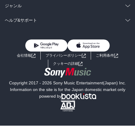
BL・TL
雑誌・グラビア
ビジネス・実用
ラノベ
小説
総合
コミック
ジャンル
BL・TL
雑誌・グラビア
ビジネス・実用
ラノベ
小説
コミック
男性コミック
ヘルプ&サポート
BL・TL
雑誌・グラビア
ビジネス・実用
女性コミック
コミック誌
初めての方へ
ヘルプ
BL・TL
ライトノベル
男子向けラノベ
よくあるご質問
お問い合わせ
会社情報
プライバシーポリシー
ご利用条件
女子向けラノベ
小説
利用規約
クッキーの詳細
国内小説
海外小説
Copyright 2017 - 2026 Sony Music Entertainment(Japan) Inc.
ミステリー
SF
Information on the site is for the Japan domestic market only
powered by
歴史・時代小説
文学
雑誌
グラビア写真集
ボーイズラブ
ティーンズラブ