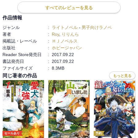
てか、まさかラノベでトイレ掃除とは。
すべてのレビューを見る
作品情報
ジャンル
:
ライトノベル
-
男子向けラノベ
著者
:
Roy
,
りりんら
掲載誌・レーベル
:
ＨＪノベルス
出版社
:
ホビージャパン
Reader Store発売日
:
2017.09.22
書誌発売日
:
2017.09.22
ファイルサイズ
:
8.3MB
同じ著者の作品
もっと見る
セールあり
予約