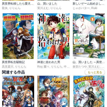
異世界転移したら愛犬が最強になりました～シルバーフェンリルと俺が異世界暮らしを始めたら～
山、買いました
新しいゲーム始めました。～使命もないのに最強です？～
龍央
,
りりんら
実川えむ
,
りりんら
じゃがバター
,
Ruki
異世界転生騒動記
神達に拾われた男
山、買いました ～異世界暮らしも悪くない～
高見梁川
,
りりんら
Roy
,
蘭々
,
りりんら
,
中村基
炎堂たつや
,
実川えむ
,
りり
関連する作品
もっと見る