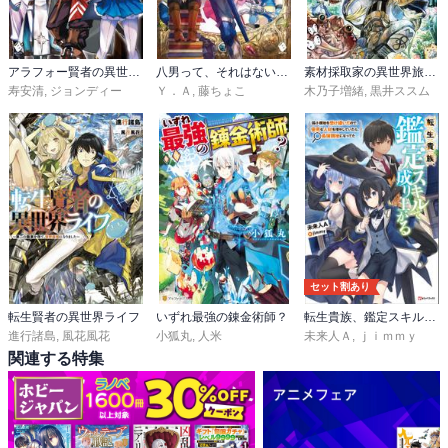
アラフォー賢者の異世界生活日記
八男って、それはないでしょう！
素材採取家の異世界旅行記
寿安清
,
ジョンディー
Ｙ．Ａ
,
藤ちょこ
木乃子増緒
,
黒井ススム
セット割あり
転生賢者の異世界ライフ
いずれ最強の錬金術師？
転生貴族、鑑定スキルで成り上がる
進行諸島
,
風花風花
小狐丸
,
人米
未来人Ａ
,
ｊｉｍｍｙ
関連する特集