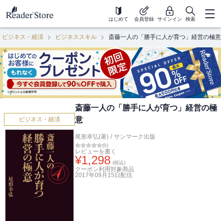
はじめて
会員登録
サインイン
検索
ビジネス・経済
ビジネススキル
斎藤一人の「勝手に人が育つ」経営の極意
斎藤一人の「勝手に人が育つ」経営の極
意
ビジネス・経済
尾形幸弘(著)
/
サンマーク出版
(
0
)
レビューを書く
¥
1,298
(税込)
クーポン利用対象商品
2017年09月15日
配信