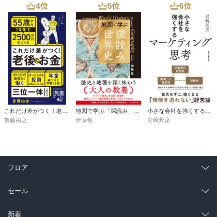
4
位
5
位
6
位
これだけ差がつく！老後のお金 55歳から15年で2500万円をつくる
地図で学ぶ「深読み」世界史
小さな会社を強くするマーケティング思考
首藤由之
伊藤敏
岩崎邦彦
フロア
総合
コミック
セール
ラノベ
小説
総合
コミック
新着