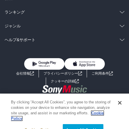
雑誌・グラビア
ビジネス・実用
ラノベ
小説
総合
コミック
ランキング
BL・TL
雑誌・グラビア
ビジネス・実用
ラノベ
小説
総合
コミック
ジャンル
BL・TL
雑誌・グラビア
ビジネス・実用
ラノベ
小説
コミック
男性コミック
ヘルプ&サポート
BL・TL
雑誌・グラビア
ビジネス・実用
女性コミック
コミック誌
初めての方へ
ヘルプ
BL・TL
ライトノベル
男子向けラノベ
よくあるご質問
お問い合わせ
会社情報
プライバシーポリシー
ご利用条件
女子向けラノベ
小説
利用規約
クッキーの詳細
国内小説
海外小説
Copyright 2017 - 2026 Sony Music Entertainment(Japan) Inc.
By clicking “Accept All Cookies”, you agree to the storing of
ミステリー
SF
Information on the site is for the Japan domestic market only
cookies on your device to enhance site navigation, analyze
powered by
site usage, and assist in our marketing efforts.
Cookie
Policy
歴史・時代小説
文学