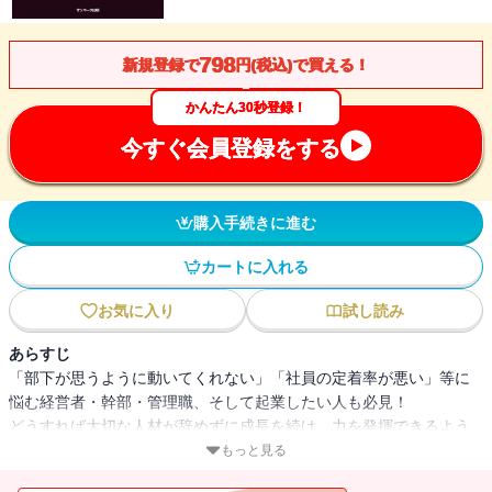
798
新規登録で
円(税込)で買える！
かんたん30秒登録！
今すぐ会員登録をする
購入手続きに進む
カートに入れる
お気に入り
試し読み
あらすじ
「部下が思うように動いてくれない」「社員の定着率が悪い」等に
悩む経営者・幹部・管理職、そして起業したい人も必見！
どうすれば大切な人材が辞めずに成長を続け、力を発揮できるよう
な組織が作れるのか。
もっと見る
一人さん流「経営の極意」を実践した著者の会社の飲食部門では、