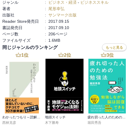
ジャンル
:
ビジネス・経済
-
ビジネススキル
著者
:
尾形幸弘
出版社
:
サンマーク出版
Reader Store発売日
:
2017.09.15
書誌発売日
:
2017.09.10
ページ数
:
206ページ
ファイルサイズ
:
1.6MB
同じジャンルのランキング
もっと見る
1
位
2
位
3
位
わかったつもり～読解力がつかない本当の原因～
地頭スイッチ
疲れ切った人のための勉強法
西林克彦
木下勝寿
堀田秀吾