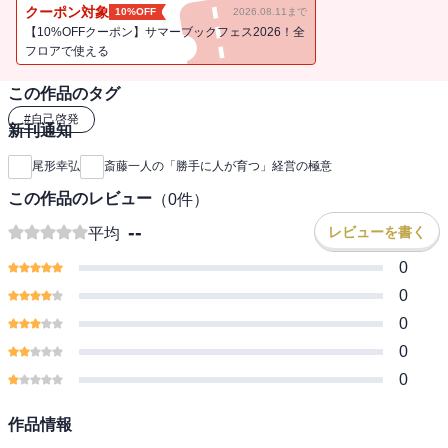
「３年以内にやめていく人が５０％以上」という業界平均の中、
クーポン対象
10%OFF
2026.08.11まで
離職率５％未満という驚異的な数字を残し、業績も大きく向上。
【10%OFFクーポン】サマーブックフェス2026！全
その過程でいったい何をしたのかを、ヒントとなった一人さんの言
フロアで使える
葉を具体的に提示しながら、余すところなく公開します。
この作品のタグ
#
自己啓発
新刊通知
＊目次より
尾形幸弘
斎藤一人の「勝手に人が育つ」経営の極意
◎白黒ハッキリさせると、人が離れていく
この作品のレビュー
（
0
件）
◎「褒める」には４段階ある
◎社長の“決定”を“実行”するのが幹部の仕事
--
レビューを書く
平均
◎部下が育つ５つのポイント
0
◎本を読まないから時間がない
◎実力以上の力を出して成功する方法
0
◎これからの日本は「楽しさ」の時代になる
0
◎日本一の大金持ちが仕事を辞めない理由
0
◎部下にやる気を出させる話し方
0
◎仕事とは「焚き火」のようなもの etc.
作品情報