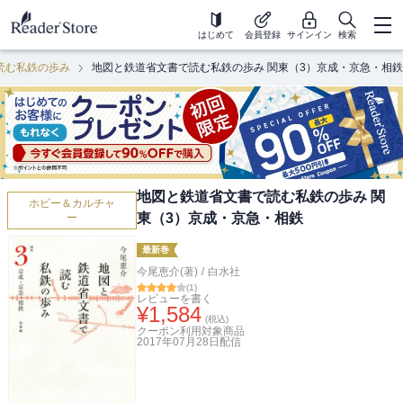
はじめて
会員登録
サインイン
検索
読む私鉄の歩み
地図と鉄道省文書で読む私鉄の歩み 関東（3）京成・京急・相鉄
地図と鉄道省文書で読む私鉄の歩み 関
ホビー＆カルチャ
東（3）京成・京急・相鉄
ー
最新巻
今尾恵介(著)
/
白水社
(
1
)
レビューを書く
¥
1,584
(税込)
クーポン利用対象商品
2017年07月28日
配信