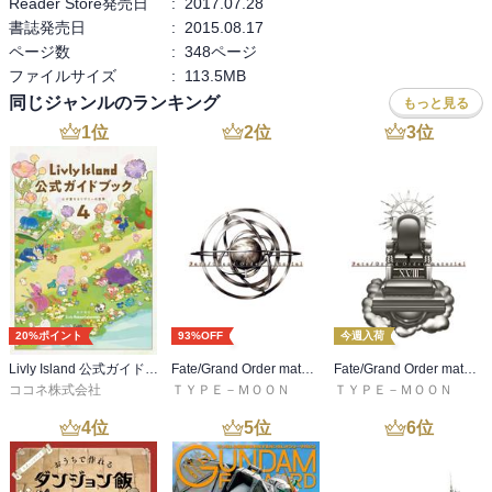
Reader Store発売日
:
2017.07.28
書誌発売日
:
2015.08.17
ページ数
:
348ページ
ファイルサイズ
:
113.5MB
同じジャンルのランキング
もっと見る
1
位
2
位
3
位
20%ポイント
93%OFF
今週入荷
Livly Island 公式ガイドブック４ 心が重なるリヴリーの世界【プロダクトコード付き】
Fate/Grand Order material I
Fate/Grand Order material XVIII
ココネ株式会社
ＴＹＰＥ－ＭＯＯＮ
ＴＹＰＥ－ＭＯＯＮ
4
位
5
位
6
位