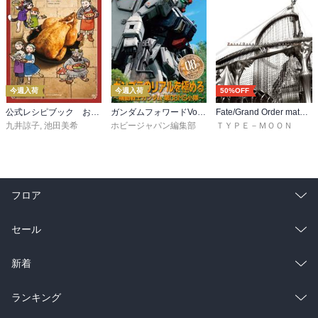
今週入荷
今週入荷
50%OFF
公式レシピブック おうちで作れるダンジョン飯
ガンダムフォワードVol.22
Fate/Grand Order material XVI
九井諒子
,
池田美希
ホビージャパン編集部
ＴＹＰＥ－ＭＯＯＮ
フロア
総合
コミック
セール
ラノベ
小説
総合
コミック
新着
雑誌・グラビア
ビジネス・実用
ラノベ
小説
総合
コミック
ランキング