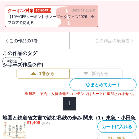
こにはふつうの会社員や公務員、そして一般の沿線住民の声があふ
れている。
クーポン対象
10%OFF
2026.08.11まで
成田山新勝寺の参拝電車として計画された京成電鉄は、東京・上野
【10%OFFクーポン】サマーブックフェス2026！全
への乗り入れを目指すなか、どこに駅を設置し、路線をどこに通す
フロアで使える
かで、参道の商店や地元町内会の反対運動への対応を迫られた。
関東初の電車としてスタートした京浜急行電鉄は、関東大震災で東
この作品の1巻
この作品の最新巻
京を上回る家屋が倒壊した横浜への乗り入れが大きな課題となる。
また、戦時下の対日石油禁輸の影響で沿線の駅をいくつも廃止する
この作品のタグ
一方で、軍関係の人員輸送のため新たな路線を建設していく。
#
鉄道
神中鉄道、のちの相模鉄道は関東大震災の「復興特需」で砂利の採
シリーズ作品(
3
件)
取・輸送事業が隆盛を極めたこの時代に、砂利の需要地である横浜
1巻から
新刊から
までの延伸を目指す。その後は市街地が郊外に広がり、沿線の工場
が激増していくなかで砂利より乗客が主となっていく。
まとめてカート
関東の大手私鉄の歩みを、各時代の地形図と合わせて眺めること
※無料、予約、入荷通知のコンテンツはカートに追加されません。
で、近代日本の姿が垣間見えてくる。関東編全三巻完結。
1
地図と鉄道省文書で読む私鉄の歩み 関東（1）東急・小田急
¥
1,408
(税込)
カートに入れる
試し読み