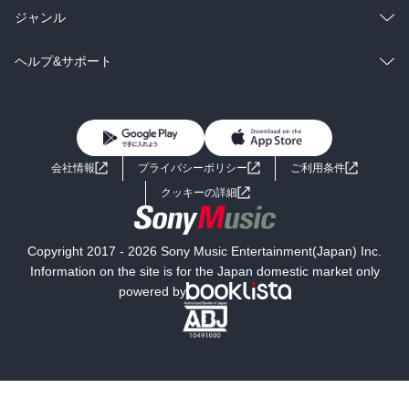
BL・TL
雑誌・グラビア
ビジネス・実用
ラノベ
小説
総合
コミック
ジャンル
BL・TL
雑誌・グラビア
ビジネス・実用
ラノベ
小説
コミック
男性コミック
ヘルプ&サポート
BL・TL
雑誌・グラビア
ビジネス・実用
女性コミック
コミック誌
初めての方へ
ヘルプ
BL・TL
ライトノベル
男子向けラノベ
よくあるご質問
お問い合わせ
会社情報
プライバシーポリシー
ご利用条件
女子向けラノベ
小説
利用規約
クッキーの詳細
国内小説
海外小説
Copyright 2017 - 2026 Sony Music Entertainment(Japan) Inc.
ミステリー
SF
Information on the site is for the Japan domestic market only
powered by
歴史・時代小説
文学
雑誌
グラビア写真集
ボーイズラブ
ティーンズラブ