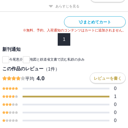
あらすじを見る
まとめてカート
※無料、予約、入荷通知のコンテンツはカートに追加されません。
1
新刊通知
今尾恵介
地図と鉄道省文書で読む私鉄の歩み
この作品のレビュー
（
1
件）
4.0
レビューを書く
平均
0
1
0
0
0