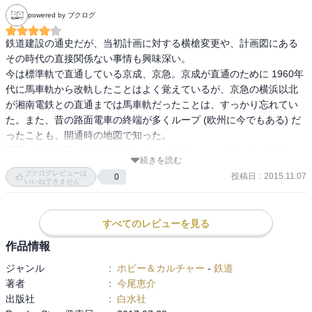
powered by ブクログ
鉄道建設の通史だが、当初計画に対する横槍変更や、計画図にある
その時代の直接関係ない事情も興味深い。

今は標準軌で直通している京成、京急。京成が直通のために 1960年
代に馬車軌から改軌したことはよく覚えているが、京急の横浜以北
が湘南電鉄との直通までは馬車軌だったことは、すっかり忘れてい
た。また、昔の路面電車の終端が多くループ (欧州に今でもある) だ
ったことも、開通時の地図で知った。

羽田の穴守稲荷が現空港敷地にあった時代、そこよりさらに沖合に
続きを読む
運河を挟んで競馬場があったことを知った。
ブクログレビューは
投稿日
:
2015.11.07
0
いいねできません
すべてのレビューを見る
作品情報
ジャンル
:
ホビー＆カルチャー
-
鉄道
著者
:
今尾恵介
出版社
:
白水社