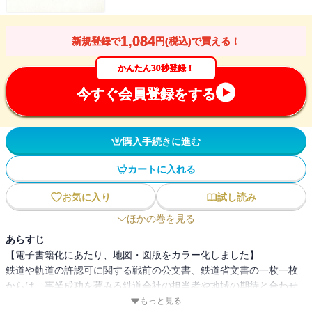
1,084
新規登録で
円(税込)で買える！
かんたん30秒登録！
今すぐ会員登録をする
購入手続きに進む
カートに入れる
お気に入り
試し読み
ほかの巻を見る
あらすじ
【電子書籍化にあたり、地図・図版をカラー化しました】
鉄道や軌道の許認可に関する戦前の公文書、鉄道省文書の一枚一枚
からは、事業成功を夢みる鉄道会社の担当者や地域の期待と合わせ
て、建設反対運動や戦時下で資材不足に喘ぐ姿も浮かび上がる。そ
もっと見る