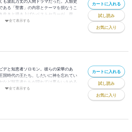
くも波乱万丈の人間ドラマだった。人類史
カートに入れる
である「聖書」の内容とテーマを損なうこ
き生きと描き上げたベストセラーが、復
試し読み
るアブラハム、モーゼの出エジプト、怪力
全て表示する
にとりつかれるサウル王――。親子・兄弟
お気に入り
祝福と呪いなど、あらゆる根源的なドラマ
・・人生の指標となる１冊。
ビデと知恵者ソロモン。彼らの栄華のあ
カートに入れる
王国時代の王たち。しだいに神を忘れてい
ヤなど預言者たちが現れては悪をいさめる
試し読み
囚という徹底的な破滅と殺戮がおとずれ
全て表示する
再建で語られる天地創造──。映画を観る
お気に入り
みがえる旧約聖書の世界。迫力満点のスト
と、間違いなし！