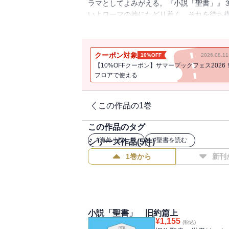
ラマとしてよみがえる。『小説「聖書」』
いよローマの地にたどり着く。それを待ち
ロと彼を取り巻く運命に翻弄される人間の
クーポン対象
10%OFF
2026.08.
【10%OFFクーポン】サマーブックフェス2026
フロアで使える
この作品の1巻
この作品のタグ
#
海外小説一般
#
聖書を読む
シリーズ作品(
5
件)
1巻から
新刊
小説「聖書」 旧約篇上
¥
1,155
(税込)