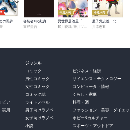
FF
今週入荷
今週入荷
どの悪夢
容疑者Xの献身
異世界居酒屋「げん」三杯目
尼子党忠義 北近江合戦心得〈八〉
智
東野圭吾
蝉川夏哉
,
碓井ツカサ
井原忠政
ジャンル
コミック
ビジネス・経済
男性コミック
サイエンス・テクノロジー
女性コミック
コンピュータ・情報
コミック誌
くらし・家庭
ラビア
ライトノベル
料理・酒
・実用
男子向けラノベ
ファッション・美容・ダイエッ
女子向けラノベ
ホビー&カルチャー
小説
スポーツ・アウトドア