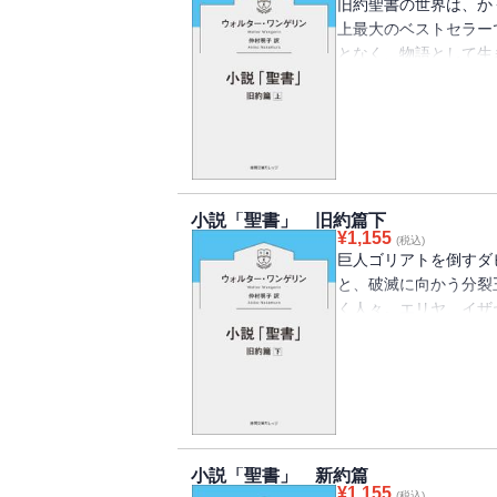
旧約聖書の世界は、か
上最大のベストセラー
となく、物語として生
刊。百歳で子供を授か
サムソン、そして悪霊
の争い、愛と憎しみ、
が繰り広げられる。・
小説「聖書」 旧約篇下
¥
1,155
(税込)
巨人ゴリアトを倒すダ
と、破滅に向かう分裂
く人々。エリヤ、イザ
が、やがてバビロン捕
る。そしてエルサレム
ようにあざやかに、よ
ーリーに魅了されるこ
小説「聖書」 新約篇
¥
1,155
(税込)