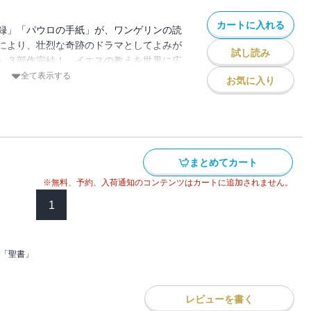
カートに入れる
録」「パウロの手紙」が、ワンゲリンの読
により、壮烈な奇跡のドラマとしてよみが
試し読み
』３部作完結！ イエスの教えを世界に広
、いよいよローマの地にたどり着く。それ
全て表示する
お気に入り
格を秘めた皇帝ネロ、哲学者セネカの苦悩
り巻く運命に翻弄される人間の姿が、愛と
。
まとめてカート
※無料、予約、入荷通知のコンテンツはカートに追加されません。
1
「聖書」
レビューを書く