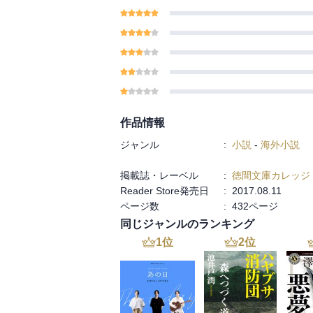
作品情報
ジャンル
:
小説
-
海外小説
掲載誌・レーベル
:
徳間文庫カレッジ
Reader Store発売日
:
2017.08.11
ページ数
:
432ページ
同じジャンルのランキング
1
位
2
位