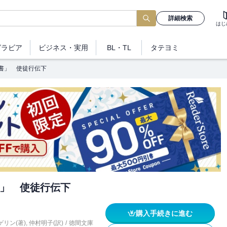
詳細検索
はじ
グラビア
ビジネス
・実用
BL・TL
タテヨミ
書」 使徒行伝下
」 使徒行伝下
購入手続きに進む
リン(著)
,
仲村明子(訳)
/
徳間文庫