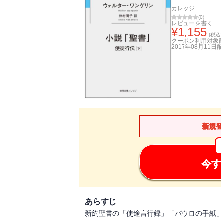
カレッジ
(
0
)
レビューを書く
¥
1,155
(税込
クーポン利用対象
2017年08月11日
新規
今す
あらすじ
新約聖書の「使途言行録」「パウロの手紙