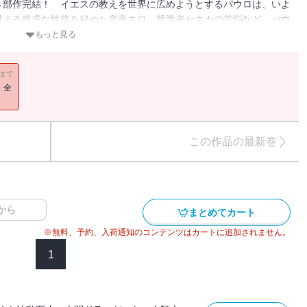
３部作完結！ イエスの教えを世界に広めようとするパウロは、いよ
構える残虐な性格を秘めた皇帝ネロ、哲学者セネカの苦悩など、パウ
姿が、愛と感動とともに心に残る。
もっと見る
11まで
！全
この作品の最新巻
から
まとめてカート
※無料、予約、入荷通知のコンテンツはカートに追加されません。
1