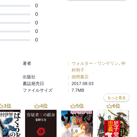
0
0
0
0
0
著者
:
ウォルター・ワンゲリン
,
仲
村明子
出版社
:
徳間書店
書誌発売日
:
2017.08.03
ファイルサイズ
:
7.7MB
もっと見る
3
位
4
位
5
位
6
位