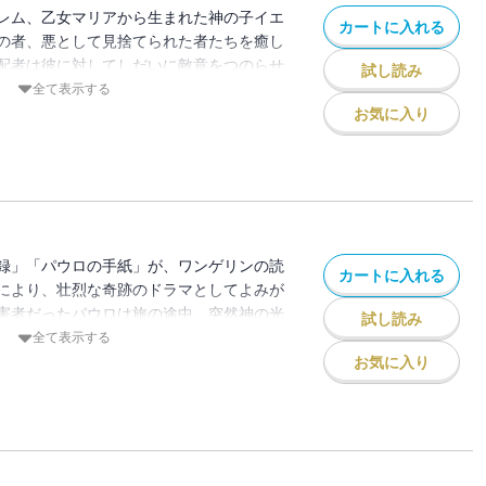
レム、乙女マリアから生まれた神の子イエ
カートに入れる
の者、悪として見捨てられた者たちを癒し
配者は彼に対してしだいに敵意をつのらせ
試し読み
イエスを慕う弟子のシモン、悪霊から解放
全て表示する
ア、そして裏切り者ユダの目を通して、十
お気に入り
な道のりを描きだす。聖書を知る人はもち
い人も、感動とともに聖書の世界を楽しめ
録」「パウロの手紙」が、ワンゲリンの読
カートに入れる
により、壮烈な奇跡のドラマとしてよみが
害者だったパウロは旅の途中、突然神の光
試し読み
彼はあらゆる迫害を乗りこえて、イエスの
全て表示する
とするが……。初期キリスト教の発展の様
お気に入り
分かつことになる、苦しみと葛藤まで描か