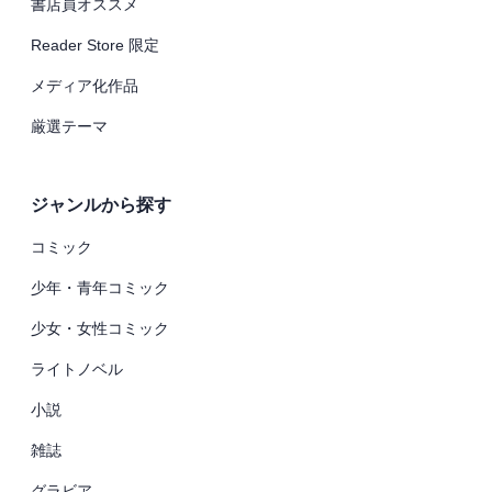
書店員オススメ
Reader Store 限定
メディア化作品
厳選テーマ
ジャンルから探す
コミック
少年・青年コミック
少女・女性コミック
ライトノベル
小説
雑誌
グラビア