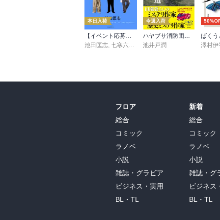
本日入荷
今週入荷
50%O
【イベント応募シリアルコード付】池田匡志出演・オーディオフォトブック「あの日」SPECIAL EDITION（音声／動画付）
ハヤブサ消防団 森へつづく道
ばくう
池田匡志
,
七寒六温
,
konoko58
池井戸潤
,
村崎キコ
澤村伊
フロア
新着
総合
総合
コミック
コミック
ラノベ
ラノベ
小説
小説
雑誌・グラビア
雑誌・グ
ビジネス・実用
ビジネス
BL・TL
BL・TL