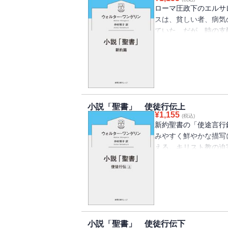
ローマ圧政下のエルサ
スは、貧しい者、病気
ていた。だが、時の支
ていく。激しく一途に
されたマグダラのマリ
字架へのイエスの孤独
ろん、読んだことのな
ます！
小説「聖書」 使徒行伝上
¥
1,155
(税込)
新約聖書の「使途言行
みやすく鮮やかな描写
える。キリスト教の迫
にうたれ、改心する。
教えを世界に広めよう
子と、ユダヤ教と袂を
れる。
小説「聖書」 使徒行伝下