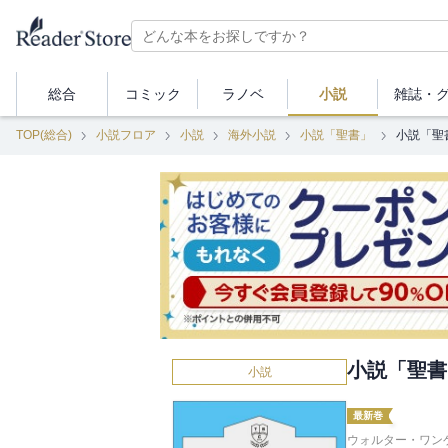
総合
コミック
ラノベ
小説
雑誌・
TOP(総合)
小説フロア
小説
海外小説
小説「聖書」
小説「聖
小説「聖書
小説
最新巻
ウォルター・ワンゲ