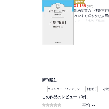
最新巻
¥
1,155
(税込)
新約聖書の「使途言行
みやすく鮮やかな描写
える。『小説「聖書」
めようとするパウロは
を待ち構える残虐な性
など、パウロと彼を取
感動とともに心に残る
新刊通知
ウォルター・ワンゲリン
仲村明子
小説
この作品のレビュー
（
0
件）
--
平均