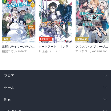
新着
30%OFF
今週入荷
出遅れテイマーのその日暮らし 16
ソードアート・オンライン29 ユナイタル・リングVIII
クズレス・オブリージュ６ 18禁ゲー世界のクズ悪役に転生してしまった俺は、原作知識の力でどうしてもモブ人生をつかみ取りたい【電子特別版】
棚架ユウ
,
Nardack
川原礫
,
ａｂｅｃ
アバタロー
,
kodamazon
フロア
総合
コミック
セール
ラノベ
小説
総合
コミック
新着
雑誌・グラビア
ビジネス・実用
ラノベ
小説
総合
コミック