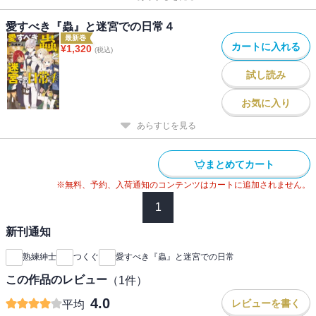
愛すべき『蟲』と迷宮での日常４
最新巻
カートに入れる
¥
1,320
(税込)
試し読み
お気に入り
あらすじを見る
まとめてカート
※無料、予約、入荷通知のコンテンツはカートに追加されません。
1
新刊通知
熟練紳士
つくぐ
愛すべき『蟲』と迷宮での日常
この作品のレビュー
（
1
件）
4.0
レビューを書く
平均