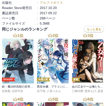
出版社
:
アルファポリス
Reader Store発売日
:
2017.10.20
書誌発売日
:
2017.09.22
ページ数
:
288ページ
ファイルサイズ
:
5.3MB
同じジャンルのランキング
もっと見る
1
位
2
位
3
位
50%OFF
今週入荷
新着
続・魔法科高校の劣等生 メイジアン・カンパニー(11)
悪役令嬢、ブラコンにジョブチェンジします９【電子特典付き】
あの乙女ゲーは俺たちに厳しい世界です 6
佐島勤
,
石田可奈
浜千鳥
,
八美☆わん
三嶋与夢
,
悠井もげ
,
孟達
4
位
5
位
6
位