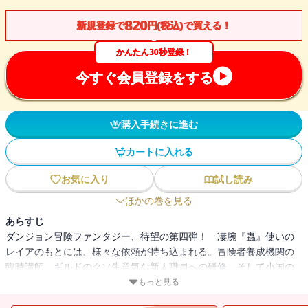
820
新規登録で
円(税込)で買える！
かんたん30秒登録！
今すぐ会員登録をする
購入手続きに進む
カートに入れる
お気に入り
試し読み
ほかの巻を見る
あらすじ
ダンジョン冒険ファンタジー、待望の第四弾！ 凄腕『蟲』使いの
レイアのもとには、様々な依頼が持ち込まれる。冒険者養成機関の
臨時講師、ギルドのクソ生意気な新人職員への研修、そして小国の
乗っ取りを企む謎の美人エルフの調査など。もちろん、レイアはそ
もっと見る
れらの依頼を誠実にこなしていく。だが同時に、余計な犠牲者も大