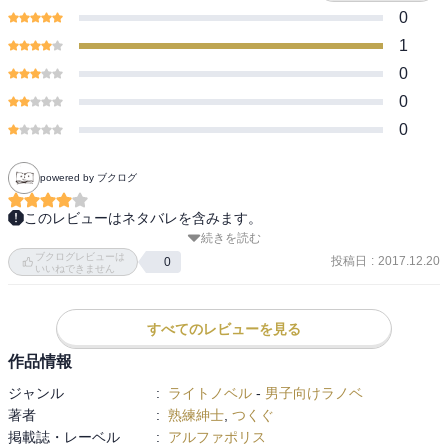
0
1
0
0
0
powered by ブクログ
このレビューはネタバレを含みます。
続きを読む
冒険者育成機関での臨時講師をするレイア。

ブクログレビューは
斜め上の解釈で講師をして周囲に大惨事をもたらすレイアに楽しみ
投稿日
:
2017.12.20
0
いいねできません
ました。

ネットではレイアに見どころがあるとされた冒険者が、この後のス
トーリーでチラチラ顔を出すのが楽しみでした。

すべてのレビューを見る
作品情報
書下ろしとしてギルドの新人受付嬢の迷宮講師をする話が追加。
ジャンル
:
ライトノベル
-
男子向けラノベ
著者
:
熟練紳士
,
つくぐ
掲載誌・レーベル
:
アルファポリス