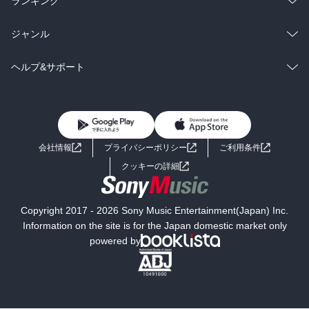
ランキング
BL・TL
雑誌・グラビア
ビジネス・実用
ラノベ
小説
総合
コミック
ジャンル
BL・TL
雑誌・グラビア
ビジネス・実用
ラノベ
小説
コミック
男性コミック
ヘルプ&サポート
BL・TL
雑誌・グラビア
ビジネス・実用
女性コミック
コミック誌
初めての方へ
ヘルプ
BL・TL
ライトノベル
男子向けラノベ
よくあるご質問
お問い合わせ
会社情報
プライバシーポリシー
ご利用条件
女子向けラノベ
小説
利用規約
クッキーの詳細
国内小説
海外小説
Copyright 2017 - 2026 Sony Music Entertainment(Japan) Inc.
ミステリー
SF
Information on the site is for the Japan domestic market only
powered by
歴史・時代小説
文学
雑誌
グラビア写真集