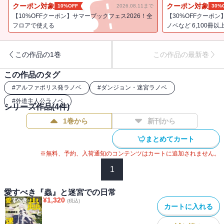
量に発生させてしまう。トラウマを植えつけられた者、身ぐるみを
クーポン対象
クーポン対象
10%OFF
2026.08.11まで
30%
はがされた者、行方不明になった者……。そのほとんどが、レイア
【10%OFFクーポン】サマーブックフェス2026！全
【30%OFFクーポ
の歪んだ価値観と間違った正義感によるものなのだが、本人は心底
フロアで使える
ノベなど 6,100冊以
善行のつもりなので矯正は不可能。よって、レイアの暴走は永遠に
止まらない――
この作品の1巻
この作品の最新巻
この作品のタグ
#
アルファポリス発ラノベ
#
ダンジョン・迷宮ラノベ
#
外道主人公ラノベ
シリーズ作品(
4
件)
1巻から
新刊から
まとめてカート
※無料、予約、入荷通知のコンテンツはカートに追加されません。
1
愛すべき『蟲』と迷宮での日常
¥
1,320
(税込)
カートに入れる