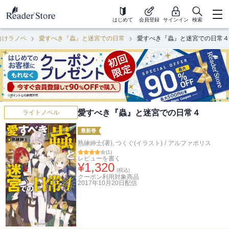
はじめて
会員登録
サインイン
検索
向けラノベ
愛すべき『蟲』と迷宮での日常
愛すべき『蟲』と迷宮での日常４
愛すべき『蟲』と迷宮での日常４
ライトノベル
最新巻
熟練紳士(著)
,
つくぐ(イラスト)
/
アルファポリス
(
1
)
レビューを書く
¥
1,320
(税込)
クーポン利用対象商品
2017年10月20日
配信