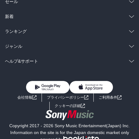
総合
コミック
セール
ラノベ
小説
総合
コミック
新着
雑誌・グラビア
ビジネス・実用
ラノベ
小説
総合
コミック
ランキング
BL・TL
雑誌・グラビア
ビジネス・実用
ラノベ
小説
総合
コミック
ジャンル
BL・TL
雑誌・グラビア
ビジネス・実用
ラノベ
小説
コミック
男性コミック
ヘルプ&サポート
BL・TL
雑誌・グラビア
ビジネス・実用
女性コミック
コミック誌
初めての方へ
ヘルプ
BL・TL
ライトノベル
男子向けラノベ
よくあるご質問
お問い合わせ
会社情報
プライバシーポリシー
ご利用条件
女子向けラノベ
小説
利用規約
クッキーの詳細
国内小説
海外小説
Copyright 2017 - 2026 Sony Music Entertainment(Japan) Inc.
ミステリー
SF
Information on the site is for the Japan domestic market only