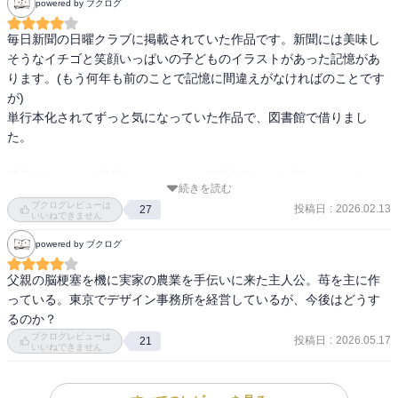
powered by ブクログ
毎日新聞の日曜クラブに掲載されていた作品です。新聞には美味し
そうなイチゴと笑顔いっぱいの子どものイラストがあった記憶があ
ります。(もう何年も前のことで記憶に間違えがなければのことです
が)

単行本化されてずっと気になっていた作品で、図書館で借りまし
た。

農業(特にイチゴ栽培)についてのお仕事小説という感じでしょうか。

続きを読む
主人公の望月恵介がグラフィックデザイナーとイチゴ農家の二刀流
ブクログレビューは
投稿日
:
2026.02.13
27
というか兼業をすることになります。私の育った所にも、恵介の実
いいねできません
家の畑の規模はないけれど、農家の方は兼業をされていた人の方が
powered by ブクログ
多かったように思います。

兼業も大変だろうと思いますが、恵介のように昔のやり方や周りの
父親の脳梗塞を機に実家の農業を手伝いに来た主人公。苺を主に作
人とのしがらみから離れて農業の可能性を探して試みる姿には、勇
っている。東京でデザイン事務所を経営しているが、今後はどうす
気と元気をもらえました。

るのか？
また、荻原さんは子どもの様子を表現するのが上手だな〜と思いま
ブクログレビューは
投稿日
:
2026.05.17
21
いいねできません
した。「笑う森」を読んだ時にも思ったのですが、出てくる子供達
が面白くて可愛いです。
