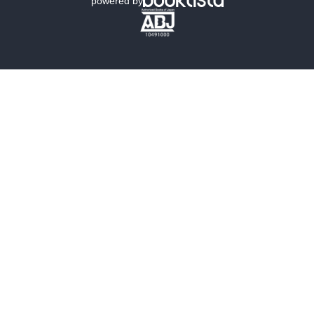
powered by
歴史・時代小説
文学
雑誌
グラビア写真集
ボーイズラブ
ティーンズラブ
人文・思想・歴史
社会・政治・法律
ビジネス・経済
サイエンス・テクノロジー
コンピュータ・情報
くらし・家庭
料理・酒
ファッション・美容・ダイエット
ホビー&カルチャー
スポーツ・アウトドア
地図・ガイド
エンターテイメント
芸術・アート
映画・音楽・演劇