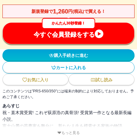
1,260
新規登録で
円(税込)で買える！
かんたん30秒登録！
今すぐ会員登録をする
購入手続きに進む
カートに入れる
お気に入り
試し読み
このコンテンツは”PRS-650/350”には端末の制約により対応しておりません。予
めご了承ください。
あらすじ
祝・直木賞受賞! これぞ荻原浩の真骨頂! 受賞第一作となる最新長編
小説。
富士山麓の苺農家を舞台に、新たな人生を模索する家族の物語。
もっと見る