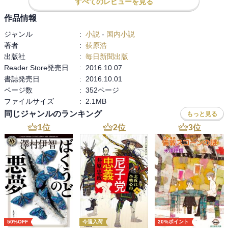
すべてのレビューを見る
何年か前の読書感想文コンクールの高校の部での課題図書に選ばれ
作品情報
た今作品。

高校生たちは、どのような感想を持ったのでしょうか。ちょっぴり
ジャンル
:
小説
-
国内小説
気になります。
著者
:
荻原浩
出版社
:
毎日新聞出版
Reader Store発売日
:
2016.10.07
書誌発売日
:
2016.10.01
ページ数
:
352ページ
ファイルサイズ
:
2.1MB
同じジャンルのランキング
もっと見る
1
位
2
位
3
位
50%OFF
今週入荷
20%ポイント