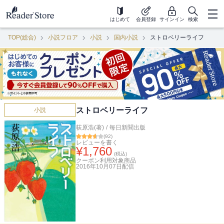
はじめて
会員登録
サインイン
検索
TOP(総合)
小説フロア
小説
国内小説
ストロベリーライフ
ストロベリーライフ
小説
荻原浩(著)
/
毎日新聞出版
(
92
)
レビューを書く
¥
1,760
(税込)
クーポン利用対象商品
2016年10月07日
配信