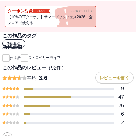
突然、父親が倒れ帰省した望月恵介が手渡されたのは『農業相続人
の手引き』と『いちご白書』(苺栽培の教本)。音信不通の間に、野菜
クーポン対象
10%OFF
2026.08.11まで
農家である父親は多額の設備投資をし、苺栽培を始めていたのだ!
【10%OFFクーポン】サマーブックフェス2026！全
後を継ぐことを迫る母親。しかし、恵介は東京の生活、グラフィッ
フロアで使える
クデザイナーとしての夢を捨てられない。何より農業なんてかっこ
この作品のタグ
悪い。
37歳。人生の岐路に立たされた恵介は、試しに父親のハウスに生っ
#
荻原浩
新刊通知
た苺を囓る。 「あ。何これ。うまい。」
採れたての苺はいままで食べた苺のなかで一番甘くて、おいしかっ
荻原浩
ストロベリーライフ
た。
この作品のレビュー
（
92
件）
父親の苺に心を動かされ、恵介はしばらく実家を手伝うことを決意
する。
3.6
レビューを書く
平均
ところが、今度は東京にいる妻・美月との間にスキマができ始め......
9
甘い苺づくりに夢をかける望月農園の“甘くな～い”お仕事小説。
47
26
6
2