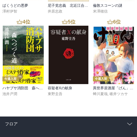
ばくうどの悪夢
尼子党忠義 北近江合戦心得〈八〉
倫敦スコーンの謎
澤村伊智
井原忠政
米澤穂信
4
位
5
位
6
位
今週入荷
今週入荷
ハヤブサ消防団 森へつづく道
容疑者Xの献身
異世界居酒屋「げん」三杯目
池井戸潤
東野圭吾
蝉川夏哉
,
碓井ツカサ
フロア