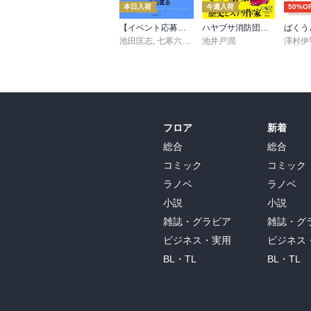
本日入荷
今週入荷
50%O
【イベント応募シリアルコード付】池田匡志出演・オーディオフォトブック「あの日」SPECIAL EDITION（音声／動画付）
ハヤブサ消防団 森へつづく道
ばくう
池田匡志
,
七寒六温
,
konoko58
池井戸潤
,
村崎キコ
澤村伊
フロア
新着
総合
総合
コミック
コミック
ラノベ
ラノベ
小説
小説
雑誌・グラビア
雑誌・グ
ビジネス・実用
ビジネス
BL・TL
BL・TL