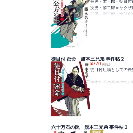
長男・太一郎＝徒目付
次男・黎二郎＝ヤクザ
三男・順三郎＝学問所
幼き日に父が謎の死！
母に厳しく育てられた
組頭に昇進した長男の
突然、襲われる母親。
徒目付 密命 旗本三兄弟 事件帖２
が始まる！
¥
770
(税込)
徒目付組頭としての長
三百石の旗本来嶋家に
ながらヤクザの用心棒
旗本相手の贋作詐欺が
郎の三兄弟がいる。幼
りだそうとするが、逆
だったが、母から聞い
て……。そして突如、
やくざの用心棒で稼ぐ
たのか。三兄弟の闇と
郎と、二人の弟をもつ
お役についたが、若年
らえよとの密命を受け
六十万石の罠 旗本三兄弟 事件帖３
うとするが、逆に敵の
最新巻