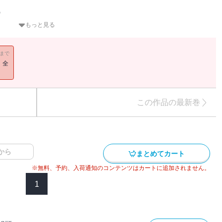
?
われる太一郎。先々での不穏な事件……。お役目一筋が裏目の闇に、
もっと見る
11まで
与力の堀井玄次郎を尾行していたが、見失ってしまう。探すうちに血
！全
殺しの下手人として追われることになってしまう。なぜ追われるの
ゆえに役目を明らかにできないまま、きな臭い材木問屋ややくざ者、
この作品の最新巻
から
まとめてカート
※無料、予約、入荷通知のコンテンツはカートに追加されません。
1