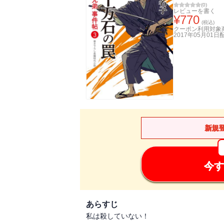
(
0
)
レビューを書く
¥
770
(税込)
クーポン利用対象
2017年05月01日
新規
今す
あらすじ
私は殺していない！