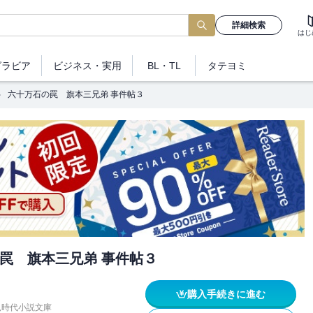
詳細検索
はじ
グラビア
ビジネス
・実用
BL・TL
タテヨミ
六十万石の罠 旗本三兄弟 事件帖３
罠 旗本三兄弟 事件帖３
購入手続きに進む
見時代小説文庫