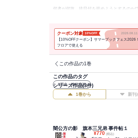
何者が何故、徒目付を嵌めようとするのか!
尾行していた吟味役の死に、犯人として追
見えぬ敵を両断できるか!?
クーポン対象
10%OFF
2026.08.
徒目付組頭の来嶋太一郎は、勘定方吟味役
【10%OFFクーポン】サマーブックフェス2026
を流して死んでいる玄次郎を見つけるが、
フロアで使える
か、身に覚えのない太一郎だったが、目付
巨大な闇も絡んできて……。
この作品の1巻
この作品のタグ
#
歴史・時代小説
シリーズ作品(
3
件)
1巻から
新刊
闇公方の影 旗本三兄弟 事件帖１
¥
770
(税込)