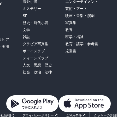
海外小説
エンターテイメント
グ
ミステリー
芸術・アート
SF
映画・音楽・演劇
歴史・時代小説
写真集
文学
教養
雑誌
医学・福祉
ラビア
グラビア写真集
教育・語学・参考書
・実用
ボーイズラブ
児童書
ティーンズラブ
人文・思想・歴史
社会・政治・法律
会社情報
プライバシーポリシー
ご利用条件
クッキーの詳細