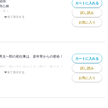
組頭
カートに入れる
用心棒
に通う
試し読み
全て表示する
お気に入り
三兄弟の絆が悪に挑む！
耳に、父の死にまつわる黒い噂が。そして
闇公方とはいったい……？ 三兄弟の戦い
男太一郎の初仕事は、若年寄からの密命！
カートに入れる
は、徒目付組頭の長男・太一郎、部屋住み
の次男・黎二郎、学問所に通う三男・順三
横行、独り立ち向かう太一郎は、敵をあぶ
試し読み
くして父を亡くしたため、母の言葉は絶対
に襲われてしまい……。
全て表示する
ていた父の死因とは違う話が漏れてき
お気に入り
母が襲われる。いったい亡き父に何があっ
次男黎二郎、その下に歳の離れた三男順三
の戦いが始まる。
旗本来嶋家の長男太一郎は、徒目付組頭の
寄から、旗本相手の贋作詐欺の下手人を捕
る。黎二郎の手も借りて一味をあぶりだそ
術中にはまり、襲われてしまう。裏に幕閣