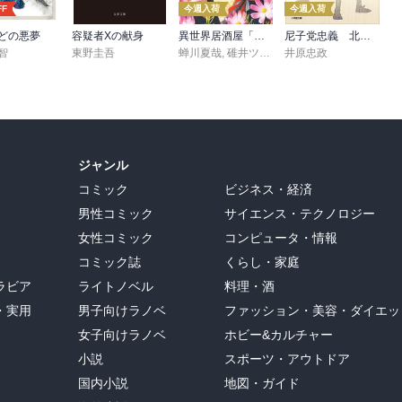
FF
今週入荷
今週入荷
どの悪夢
容疑者Xの献身
異世界居酒屋「げん」三杯目
尼子党忠義 北近江合戦心得〈八〉
智
東野圭吾
蝉川夏哉
,
碓井ツカサ
井原忠政
ジャンル
コミック
ビジネス・経済
男性コミック
サイエンス・テクノロジー
女性コミック
コンピュータ・情報
コミック誌
くらし・家庭
ラビア
ライトノベル
料理・酒
・実用
男子向けラノベ
ファッション・美容・ダイエッ
女子向けラノベ
ホビー&カルチャー
小説
スポーツ・アウトドア
国内小説
地図・ガイド