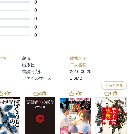
0
0
0
0
0
小説
著者
:
藤水名子
出版社
:
二見書房
書誌発売日
:
2016.06.25
ファイルサイズ
:
1.3MB
もっと見る
3
位
4
位
5
位
6
位