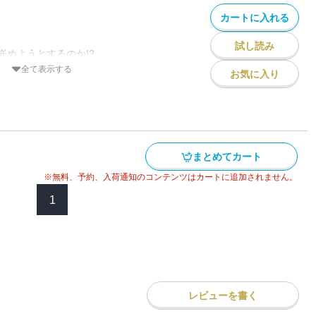
郎必死の戦い！
カートに入れる
試し読み
嵌めようとするのか!?
死に、犯人として追われる太一郎。先々で
全て表示する
お気に入り
役目一筋が裏目の闇に、見えぬ敵を両断で
郎は、勘定方吟味役与力の堀井玄次郎を尾
てしまう。探すうちに血を流して死んでい
まとめてカート
、殺しの下手人として追われることになっ
るのか、身に覚えのない太一郎だったが、
※無料、予約、入荷通知のコンテンツはカートに追加されません。
かにできないまま、きな臭い材木問屋やや
1
んできて……。
レビューを書く