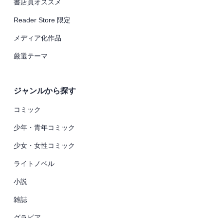
書店員オススメ
Reader Store 限定
メディア化作品
厳選テーマ
ジャンルから探す
コミック
少年・青年コミック
少女・女性コミック
ライトノベル
小説
雑誌
グラビア