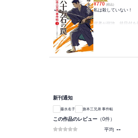
に関わる陰謀？ 太一
¥
770
(税込)
私は殺していない！
何者が何故、徒目付を
尾行していた吟味役の
の不穏な事件……。お
きるか!?
徒目付組頭の来嶋太一
行していたが、見失っ
る玄次郎を見つけるが
てしまう。なぜ追われ
目付ゆえに役目を明ら
くざ者、巨大な闇も絡
新刊通知
藤水名子
旗本三兄弟 事件帖
この作品のレビュー
（
0
件）
--
平均