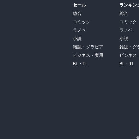
セール
ランキン
総合
総合
コミック
コミック
ラノベ
ラノベ
小説
小説
雑誌・グラビア
雑誌・グ
ビジネス・実用
ビジネス
BL・TL
BL・TL