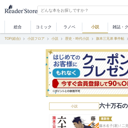
総合
コミック
ラノベ
小説
雑誌・
TOP(総合)
小説フロア
小説
歴史・時代小説
旗本三兄弟 事件帖
六十万石の
小説
最新巻
藤水名子(著)
/
二