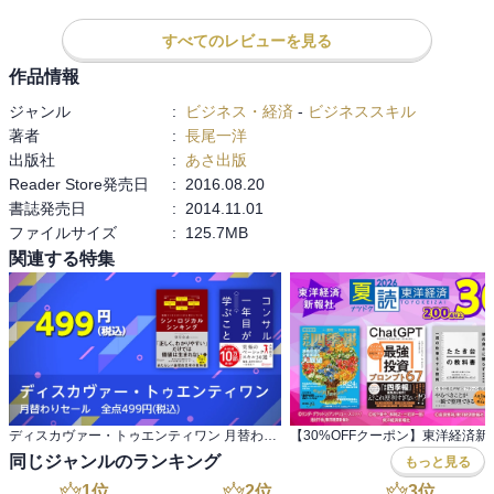
すべてのレビューを見る
作品情報
ジャンル
:
ビジネス・経済
-
ビジネススキル
著者
:
長尾一洋
出版社
:
あさ出版
Reader Store発売日
:
2016.08.20
書誌発売日
:
2014.11.01
ファイルサイズ
:
125.7MB
関連する特集
ディスカヴァー・トゥエンティワン 月替わりセール 全点499円(税込)
同じジャンルのランキング
もっと見る
1
位
2
位
3
位