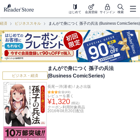
はじめて
会員登録
サインイン
検索
経済
ビジネススキル
まんがで身につく 孫子の兵法 (Business ComicSeries)
まんがで身につく 孫子の兵法
(Business ComicSeries)
ビジネス・経済
長尾一洋(著者)
/
あさ出版
(
49
)
レビューを書く
¥
1,320
(税込)
クーポン利用対象商品
2016年08月20日
配信