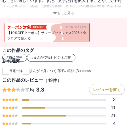
むことに適しています。また、文字だけを拡大することや、文字列
のハイライト、検索、辞書の参照、引用などの機能が使用できませ
ん。
もっと見る
発売たちまち９．６万部突破 ! ≪売れてます≫
クーポン対象
10%OFF
2026.08.11まで
【10%OFFクーポン】サマーブックフェス2026！全
★２０１５年啓文堂ビジネス大賞受賞 １位獲得
フロアで使える
この作品のタグ
【世界中で愛される最強の戦略書がまんがで学べる! 】
#
自己啓発
#
まんがで読むビジネス書
新刊通知
そんなネガティブ思考の舞が、 ひょんなことから掃除のおばあちゃ
んから『孫子』を学ぶことに。
長尾一洋
まんがで身につく 孫子の兵法 (Business
この作品のレビュー
（
49
件）
窮地に追い込まれた会社が、弱い舞が、変わっていく――。
3.3
レビューを書く
平均
一度は読んだほうがいいとは思っても、
3
古典にはなかなか手を出しづらいもの。
11
孫子のキモ、「戦わずして、勝つ」を学びたいなら、
21
まずこの１冊がおすすめです。
4