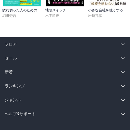
疲れ切った人のための勉強法
地頭スイッチ
小さな会社を強くするマーケティング思考
堀田秀吾
木下勝寿
岩崎邦彦
フロア
総合
コミック
セール
ラノベ
小説
総合
コミック
新着
雑誌・グラビア
ビジネス・実用
ラノベ
小説
総合
コミック
ランキング
BL・TL
雑誌・グラビア
ビジネス・実用
ラノベ
小説
総合
コミック
ジャンル
BL・TL
雑誌・グラビア
ビジネス・実用
ラノベ
小説
コミック
男性コミック
ヘルプ&サポート
BL・TL
雑誌・グラビア
ビジネス・実用
女性コミック
コミック誌
初めての方へ
ヘルプ