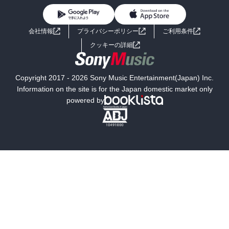
BL・TL
ライトノベル
男子向けラノベ
よくあるご質問
お問い合わせ
会社情報
プライバシーポリシー
ご利用条件
女子向けラノベ
小説
利用規約
クッキーの詳細
国内小説
海外小説
Copyright 2017 - 2026 Sony Music Entertainment(Japan) Inc.
ミステリー
SF
Information on the site is for the Japan domestic market only
powered by
歴史・時代小説
文学
雑誌
グラビア写真集
ボーイズラブ
ティーンズラブ
人文・思想・歴史
社会・政治・法律
ビジネス・経済
サイエンス・テクノロジー