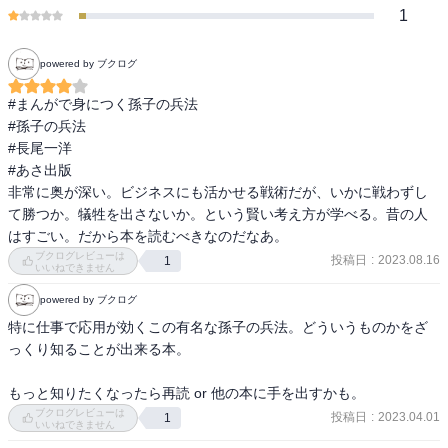
1
■目次
・第１話 私のせいで、得意先がつぶれちゃった！? ～智者の慮は
必ず利害を雑う～
powered by ブクログ
・第２話 新商品を企画して売り込め ～小敵の堅なるは大敵の擒
なり～
#まんがで身につく孫子の兵法

・第３話 低価格米にネット商品、手ごわい敵との戦い ～智将は
#孫子の兵法

務めて敵に食む～
#長尾一洋

・第４話 大手の価格攻勢に、最大のピンチ！ ～呉越同舟～
#あさ出版

・第５話 売るべきなのは「お米」じゃなかった？ ～千里なるも
非常に奥が深い。ビジネスにも活かせる戦術だが、いかに戦わずし
戦うべし～
て勝つか。犠牲を出さないか。という賢い考え方が学べる。昔の人
・最終話 戦わずして勝つ道はある ～人の耳目を一にする～
はすごい。だから本を読むべきなのだなあ。
ブクログレビューは
投稿日
:
2023.08.16
1
いいねできません
■著者 長尾一洋（ながお・かずひろ）
■漫画 久米礼華（くめ・れいか）
powered by ブクログ
特に仕事で応用が効くこの有名な孫子の兵法。どういうものかをざ
っくり知ることが出来る本。

もっと知りたくなったら再読 or 他の本に手を出すかも。
ブクログレビューは
投稿日
:
2023.04.01
1
いいねできません