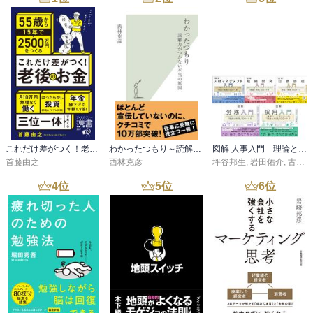
これだけ差がつく！老後のお金 55歳から15年で2500万円をつくる
わかったつもり～読解力がつかない本当の原因～
図解 人事入門「理論と実践」100のツボシリーズ
首藤由之
西林克彦
坪谷邦生
,
岩田佑介
,
古茶宏志
4
位
5
位
6
位