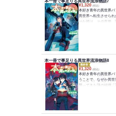
本一冊で事足りる異世界流浪物語7
¥
1,320
(税込)
本好き青年の異世界バ
異世界へ転生させられ
せた彼は、その直後、
てしまう。組織の幹部
が、折を見て脱出。団
出ようとしていた。し
現れる。彼女から組織
聞かされると、彼はそ
本一冊で事足りる異世界流浪物語8
最終巻
¥
1,320
(税込)
本好き青年の異世界バ
うことで、なぜか異世
襲ってきた謎の組織「
「偽神」の能力を受け
と時を同じくして偽神
う。帝都地下を舞台に
結し、最終決戦が勃発
ササギは自分が殺すべ