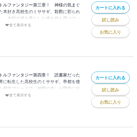
トルファンタジー第三章！ 神様の気まぐ
カートに入れる
た本好き高校生のミササギ。殺戮に彩られ
し、本戦出場を果たした彼を待ち受けてい
試し読み
たちだった。それでも本の力で切り抜けて
全て表示する
の女勇者が現れる。彼女は、誰も知らない
お気に入り
―「リョウ君」とミササギのことを呼ん
命に導かれるように激突する。そしてその
を振り撒こうと目論む魔族が不気味に蠢い
トルファンタジー第四章！ 読書家だった
カートに入れる
界に転生した高校生のミササギ。帝都を後
た都市ブリードで〈神製の本〉が競売に出
試し読み
る。クエストをこなして落札資金を稼ぎ、
全て表示する
日。滞りなく進行するかに思われた会を魔
お気に入り
兵器さえ通じない絶対不死の魔族を前に、
能力を発動させる！