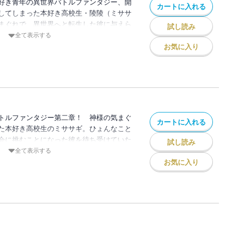
好き青年の異世界バトルファンタジー、開
カートに入れる
してしまった本好き高校生・陵陵（ミササ
まぐれで、異世界へと転生した彼に与えら
試し読み
〉を探すという使命と、一冊の古ぼけた本
全て表示する
り込み、万物を具現化できる「無限召喚
お気に入り
ジー世界の常識を無視するような強力な武
、思うがままに異世界を蹂躙するミササ
が隠し持っていた〈神製の本〉と対面した
わぬ方向へと動き出していく――
トルファンタジー第二章！ 神様の気まぐ
カートに入れる
た本好き高校生のミササギ。ひょんなこと
会に挑むことになった彼を待ち受けていた
試し読み
し合うという異常なルールと、奇想天外な
全て表示する
に大会が進行するにつれ、不可解な殺戮事
お気に入り
ミササギは、数多の思惑が蠢く不気味な大
のか――