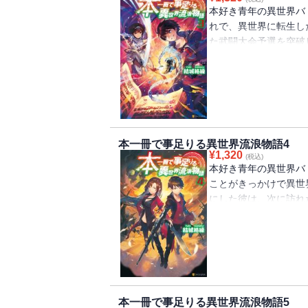
本好き青年の異世界バ
れで、異世界に転生し
た武闘大会予選を突破
たのは、さらなる強敵
いくミササギの前に謎
はずの前世での名前―
だ。やがて二人は、運
背後では、世界に混沌
ていた――
本一冊で事足りる異世界流浪物語4
¥
1,320
(税込)
本好き青年の異世界バ
ことがきっかけで異世
にした彼は、次に訪れ
されるという情報を得
ついに迎えた競売会当
物が急襲した。チート
ミササギは奥の手の新
本一冊で事足りる異世界流浪物語5