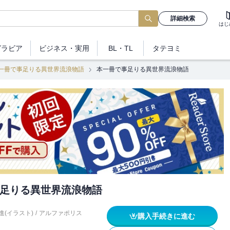
詳細検索
はじ
グラビア
ビジネス
・実用
BL・TL
タテヨミ
一冊で事足りる異世界流浪物語
本一冊で事足りる異世界流浪物語
足りる異世界流浪物語
進(イラスト)
/
アルファポリス
購入手続きに進む