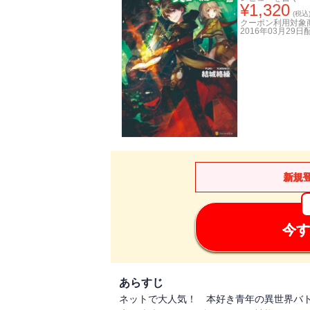
¥
1,320
(税込
クーポン利用対象
2016年03月29日
新規
今す
あらすじ
ネットで大人気！ 本好き青年の異世界バ