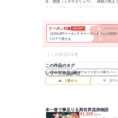
生・陵陵（ミササギリョウ）。神様の気ま
すという使命と、一冊の古ぼけた本――あ
ファンタジー世界の常識を無視するような
サギ。そしてとある魔物が隠し持っていた
ていく――
クーポン対象
10%OFF
2026.08.
【10%OFFクーポン】サマーブックフェス2026
フロアで使える
この作品の1巻
この作品のタグ
#
異世界ラノベ
#
アルファポリス発ラノベ
シリーズ作品(
8
件)
1巻から
新刊
本一冊で事足りる異世界流浪物語
¥
1,320
(税込)