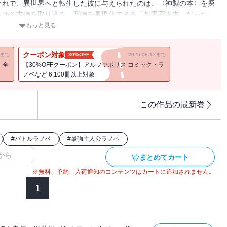
ぐれで、異世界へと転生した彼に与えられたのは、〈神製の本〉を探
らゆる書物を取り込み、万物を具現化できる「無限召喚本」だった。
強力な武器を次々と具現化して、思うがままに異世界を蹂躙するミサ
もっと見る
〈神製の本〉と対面したことで、彼の運命は思わぬ方向へと動き出し
クーポン対象
11まで
30%OFF
2026.08.13まで
！全
【30%OFFクーポン】アルファポリス コミック・ラ
ノベなど 6,100冊以上対象
この作品の最新巻
#
バトルラノベ
#
最強主人公ラノベ
から
まとめてカート
※無料、予約、入荷通知のコンテンツはカートに追加されません。
1