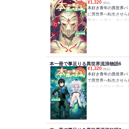
¥
1,320
(税込)
本好き青年の異世界バ
に異世界へ転生させら
撃破した彼は、次に訪
力にまつわる真実を明
んな中、突如として隣
国軍に追い詰められた
は――異形の巨人だっ
本一冊で事足りる異世界流浪物語6
¥
1,320
(税込)
本好き青年の異世界バ
で異世界へ転生させら
トールを訪れた彼は、
に異世界の常識を覆す
能を試すためにダンジ
リアと遭遇。妙に饒舌
という〈神製の本〉の
打倒するため、二人の