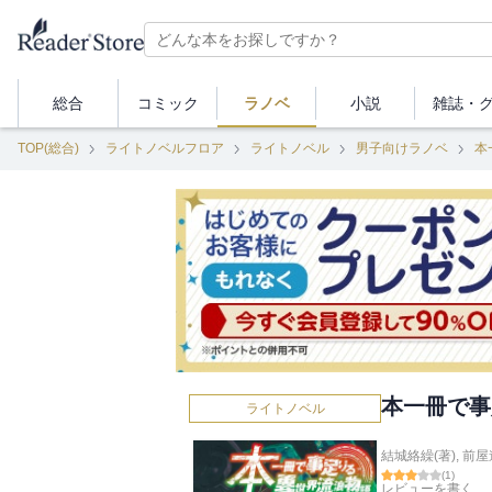
総合
コミック
ラノベ
小説
雑誌・
TOP(総合)
ライトノベルフロア
ライトノベル
男子向けラノベ
本
本一冊で事
ライトノベル
結城絡繰(著)
,
前屋
(
1
)
レビューを書く