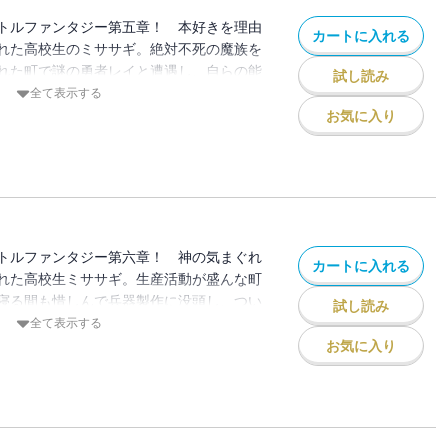
トルファンタジー第五章！ 本好きを理由
カートに入れる
れた高校生のミササギ。絶対不死の魔族を
れた町で謎の勇者レイと遭遇し、自らの能
試し読み
かされる。困惑するミササギだったが、そ
全て表示する
国との戦争が勃発。圧倒的な戦力を誇る隣
お気に入り
ミササギが薄れゆく意識の中で召喚したの
た。
トルファンタジー第六章！ 神の気まぐれ
カートに入れる
れた高校生ミササギ。生産活動が盛んな町
寝る間も惜しんで兵器製作に没頭し、つい
試し読み
「最終兵器」を開発する。続いて、その性
全て表示する
ョンを訪れると、彼は謎の美女転生者ジュ
お気に入り
な彼女が明かしたのは、凶悪な能力を持つ
存在だった――史上最悪の〈神製の本〉を
チート転生者が共闘する！