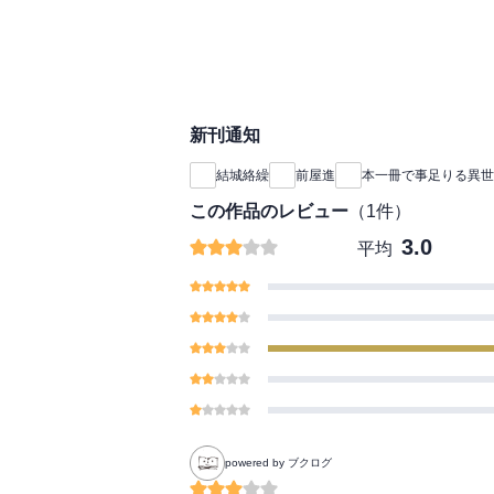
新刊通知
結城絡繰
前屋進
本一冊で事足りる異世
この作品のレビュー
（
1
件）
3.0
平均
powered by ブクログ