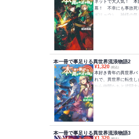
ネットで大人気！ 本
幕！ 不幸にも事故死
ギリョウ）。神様の気
れたのは、〈神製の本
――あらゆる書物を取
本」だった。ファンタ
器を次々と具現化して
ギ。そしてとある魔物
ことで、彼の運命は思
本一冊で事足りる異世界流浪物語2
¥
1,320
(税込)
本好き青年の異世界バ
れで、異世界に転生し
から仲間たちと武闘大
のは、参加者同士で殺
美女たちだった。さら
件が頻発する。転生者
会の予選を突破できる
本一冊で事足りる異世界流浪物語3
¥
1,320
(税込)