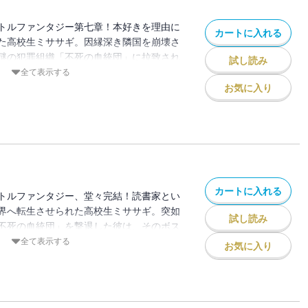
トルファンタジー第七章！本好きを理由に
カートに入れる
た高校生ミササギ。因縁深き隣国を崩壊さ
謎の犯罪組織「不死の血統団」に拉致され
試し読み
らから執拗な拷問を受け続けた彼だった
全て表示する
員全てを皆殺しにすべく反転攻勢に打って
お気に入り
かし、そんなミササギの前に儚げな少女が
の根幹に関わる呪い――「偽神」の秘密を
の存在に挑むことを決意するのだった……
カートに入れる
トルファンタジー、堂々完結！読書家とい
界へ転生させられた高校生ミササギ。突如
試し読み
不死の血統団」を撃退した彼は、そのボス
継ぎ、偽神そのものとなった。だが、それ
全て表示する
お気に入り
討伐を掲げる帝国が進攻を開始してしま
、様々の思惑を持つ異世界の猛者たちが集
。敵味方入り乱れる死闘の最中、ついにミ
き本当のラスボスと対面するのだった。