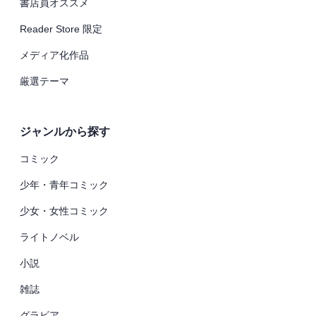
書店員オススメ
Reader Store 限定
メディア化作品
厳選テーマ
ジャンルから探す
コミック
少年・青年コミック
少女・女性コミック
ライトノベル
小説
雑誌
グラビア