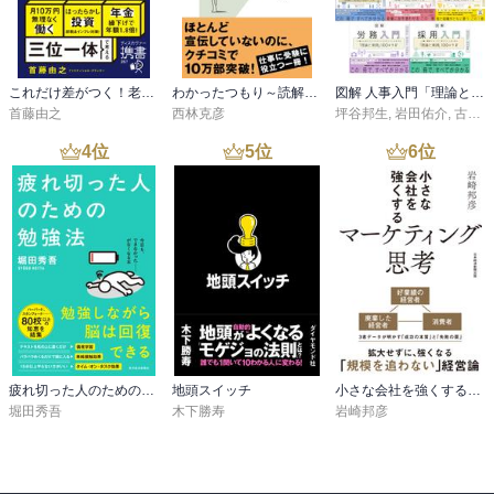
これだけ差がつく！老後のお金 55歳から15年で2500万円をつくる
わかったつもり～読解力がつかない本当の原因～
図解 人事入門「理論と実践」100のツボシリーズ
首藤由之
西林克彦
坪谷邦生
,
岩田佑介
,
古茶宏志
4
位
5
位
6
位
疲れ切った人のための勉強法
地頭スイッチ
小さな会社を強くするマーケティング思考
堀田秀吾
木下勝寿
岩崎邦彦