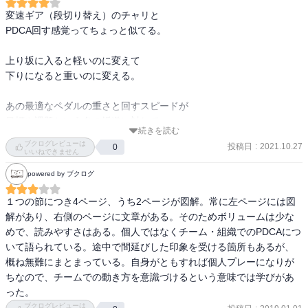
変速ギア（段切り替え）のチャリと

PDCA回す感覚ってちょっと似てる。

上り坂に入ると軽いのに変えて

下りになると重いのに変える。

あの最適なペダルの重さと回すスピードが

目標や課題という名の坂道に対して

続きを読む
計画（仮説）立てて、実行して、確かめて、カイゼンして

ブクログレビューは
投稿日
:
2021.10.27
0
って回すPDCAのリズムが似てる。

いいねできません
powered by ブクログ
ただ、難しいのは、

ギアはカチッと簡単に切り替わってくれないし、

１つの節につき4ページ、うち2ページが図解。常に左ページには図
道はバランス崩すほど凸凹だらけだし、

解があり、右側のページに文章がある。そのためボリュームは少な
成長を望むほどに坂道ばかりになるということ。

めで、読みやすさはある。個人ではなくチーム・組織でのPDCAにつ
いて語られている。途中で間延びした印象を受ける箇所もあるが、
決して簡単ではないし、慣れたと思った時にすっ転ぶ。
概ね無難にまとまっている。自身がともすれば個人プレーになりが
ちなので、チームでの動き方を意識づけるという意味では学びがあ
った。
ブクログレビューは