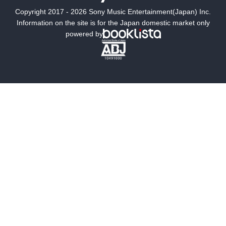
Copyright 2017 - 2026 Sony Music Entertainment(Japan) Inc.
ミステリー
SF
Information on the site is for the Japan domestic market only
powered by
歴史・時代小説
文学
雑誌
グラビア写真集
ボーイズラブ
ティーンズラブ
人文・思想・歴史
社会・政治・法律
ビジネス・経済
サイエンス・テクノロジー
コンピュータ・情報
くらし・家庭
料理・酒
ファッション・美容・ダイエット
ホビー&カルチャー
スポーツ・アウトドア