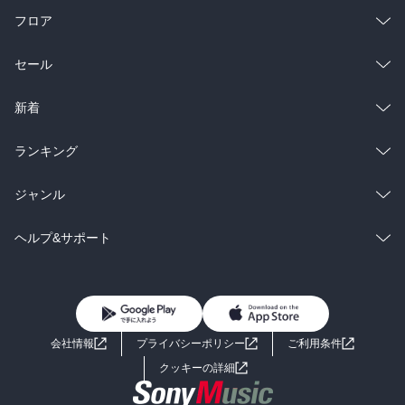
フロア
総合
コミック
セール
ラノベ
小説
総合
コミック
新着
雑誌・グラビア
ビジネス・実用
ラノベ
小説
総合
コミック
ランキング
BL・TL
雑誌・グラビア
ビジネス・実用
ラノベ
小説
総合
コミック
ジャンル
BL・TL
雑誌・グラビア
ビジネス・実用
ラノベ
小説
コミック
男性コミック
ヘルプ&サポート
BL・TL
雑誌・グラビア
ビジネス・実用
女性コミック
コミック誌
初めての方へ
ヘルプ
BL・TL
ライトノベル
男子向けラノベ
よくあるご質問
お問い合わせ
会社情報
プライバシーポリシー
ご利用条件
女子向けラノベ
小説
利用規約
クッキーの詳細
国内小説
海外小説