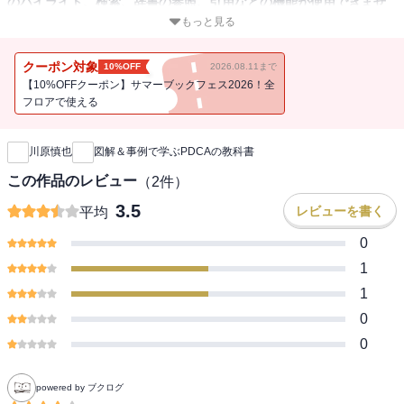
のハイライト、検索、辞書の参照、引用などの機能が使用できませ
ん。
もっと見る
PDCAマネジメントへの正しい理解と実践に最適な一冊
クーポン対象
10%OFF
2026.08.11まで
【10%OFFクーポン】サマーブックフェス2026！全
PDCAの基本はこれ一冊で完璧！
フロアで使える
新刊通知
PDCAマネジメントの第一人者が基本から実践まで徹底解説。
PDCAは「計画」が9割！「実行」には変化が必要！「評価」に必要
川原慎也
図解＆事例で学ぶPDCAの教科書
なのはコンセンサス！「改善」はコミュニケーション！
この作品のレビュー
（
2
件）
サウスウエストや成城石井など、PDCAの成功事例も紹介。PDCAっ
3.5
レビューを書く
平均
てなに？PDCAがうまく回っていない！という人、必読！
0
1
1
0
0
powered by ブクログ