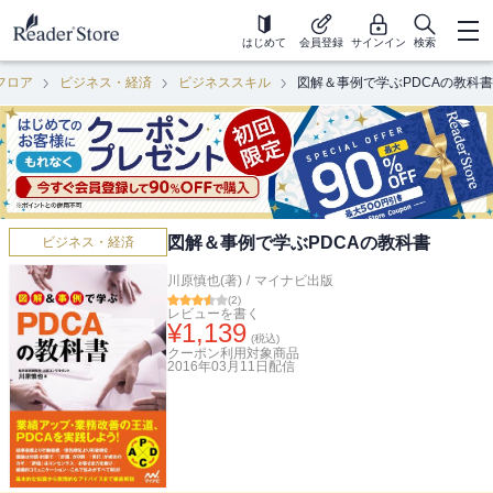
はじめて
会員登録
サインイン
検索
フロア
ビジネス・経済
ビジネススキル
図解＆事例で学ぶPDCAの教科書
図解＆事例で学ぶPDCAの教科書
ビジネス・経済
川原慎也(著)
/
マイナビ出版
(
2
)
レビューを書く
¥
1,139
(税込)
クーポン利用対象商品
2016年03月11日
配信