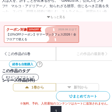
人は人を、許すことが出来るから。「GANGSTA.」公式スピンオ
フ!! マルコ・アドリアーノ、知られざる贖罪。信じるべき正義を失
った、スパス。狩猟を純粋に愉しむ、ストライカ―。相容れない倫
理観が、交わした約束を砕く。嘆声に包まれた、訣別の儀式は
もっと見る
――。マルコ・アドリアーノ知られざる贖罪、完結。
クーポン対象
10%OFF
2026.08.11まで
【10%OFFクーポン】サマーブックフェス2026！全
フロアで使える
この作品の1巻
この作品の最新巻
続巻を自動購入
この作品のタグ
#
スピンオフコミック
シリーズ作品(
5
件)
1巻から
新刊から
まとめてカート
※無料、予約、入荷通知のコンテンツはカートに追加されません。
1