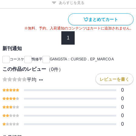
あらすじを見る
まとめてカート
※無料、予約、入荷通知のコンテンツはカートに追加されません。
1
新刊通知
コースケ
鴨修平
GANGSTA：CURSED．EP_MARCO A
この作品のレビュー
（
0
件）
--
レビューを書く
平均
0
0
0
0
0