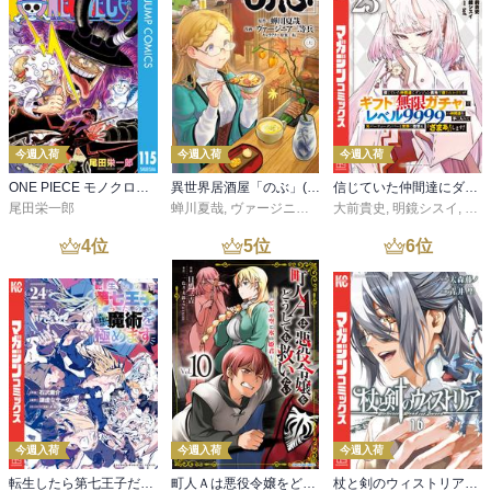
今週入荷
今週入荷
今週入荷
ONE PIECE モノクロ版 115
異世界居酒屋「のぶ」(22)
信じていた仲間達にダンジョン奥地で殺されかけたがギフト『無限ガチャ』でレベル９９９９の仲間達を手に入れて元パーティーメンバーと世界に復讐＆『ざまぁ！』します！（２３）
尾田栄一郎
蝉川夏哉
,
ヴァージニア二等兵
大前貴史
,
転
,
明鏡シスイ
,
ｔｅ
4
位
5
位
6
位
今週入荷
今週入荷
今週入荷
転生したら第七王子だったので、気ままに魔術を極めます（２４）
町人Ａは悪役令嬢をどうしても救いたい ～どぶと空と氷の姫君～１０【電子書店共通特典イラスト付】
杖と剣のウィストリア（１６）