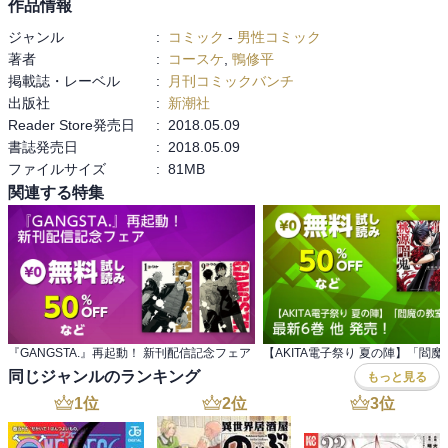
作品情報
ジャンル
:
コミック
-
男性コミック
著者
:
コースケ
,
鴨修平
掲載誌・レーベル
:
月刊コミックバンチ
出版社
:
新潮社
Reader Store発売日
:
2018.05.09
書誌発売日
:
2018.05.09
ファイルサイズ
:
81MB
関連する特集
『GANGSTA.』再起動！ 新刊配信記念フェア
同じジャンルのランキング
もっと見る
1
位
2
位
3
位