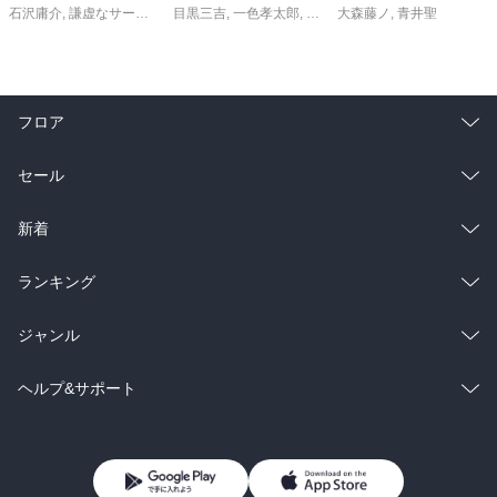
石沢庸介
,
謙虚なサークル
,
メル。
目黒三吉
,
一色孝太郎
,
Parum
大森藤ノ
,
青井聖
フロア
総合
コミック
セール
ラノベ
小説
総合
コミック
新着
雑誌・グラビア
ビジネス・実用
ラノベ
小説
総合
コミック
ランキング
BL・TL
雑誌・グラビア
ビジネス・実用
ラノベ
小説
総合
コミック
ジャンル
BL・TL
雑誌・グラビア
ビジネス・実用
ラノベ
小説
コミック
男性コミック
ヘルプ&サポート
BL・TL
雑誌・グラビア
ビジネス・実用
女性コミック
コミック誌
初めての方へ
ヘルプ
BL・TL
ライトノベル
男子向けラノベ
よくあるご質問
お問い合わせ