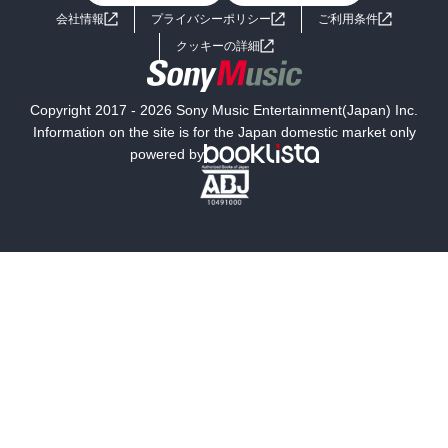
会社情報
プライバシーポリシー
ご利用条件
女子向けラノベ
小説
利用規約
クッキーの詳細
国内小説
海外小説
Copyright 2017 - 2026 Sony Music Entertainment(Japan) Inc.
ミステリー
SF
Information on the site is for the Japan domestic market only
powered by
歴史・時代小説
文学
雑誌
グラビア写真集
ボーイズラブ
ティーンズラブ
人文・思想・歴史
社会・政治・法律
ビジネス・経済
サイエンス・テクノロジー
コンピュータ・情報
くらし・家庭