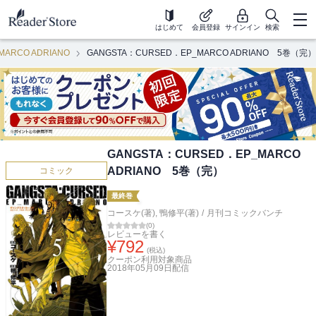
はじめて
会員登録
サインイン
検索
ARCO ADRIANO
GANGSTA：CURSED．EP_MARCO ADRIANO 5巻（完）
GANGSTA：CURSED．EP_MARCO
ADRIANO 5巻（完）
コミック
最終巻
コースケ(著)
,
鴨修平(著)
/
月刊コミックバンチ
(
0
)
レビューを書く
¥
792
(税込)
クーポン利用対象商品
2018年05月09日
配信