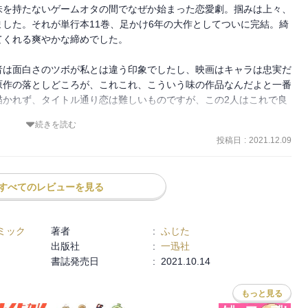
味を持たないゲームオタの間でなぜか始まった恋愛劇。掴みは上々、
した。それが単行本11巻、足かけ6年の大作としてついに完結。綺
止められたカレカノCOからのメインキャラ全員集合のどんちゃん騒
くれる爽やかな締めでした。

ちりで大満足でした。

者は面白さのツボが私とは違う印象でしたし、映画はキャラは忠実だ
原作の落としどころが、これこれ、こういう味の作品なんだよと一番
、更なるめでたい話が。

描かれず、タイトル通り恋は難しいものですが、この2人はこれで良
うのに。

続きを読む
わってよかった！
投稿日
:
2021.12.09
か)。
すべてのレビューを見る
ミック
著者
:
ふじた
出版社
:
一迅社
書誌発売日
:
2021.10.14
もっと見る