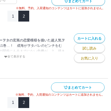
から
まとめてカート
※無料、予約、入荷通知のコンテンツはカートに追加されません。
1
2
カートに入れる
ーヲタの宏嵩の恋愛模様を描いた超人気ヲ
11巻…！ 成海がヲタバレのピンチをむ
試し読み
の関係にも今までにない危機が…？ 描き
嵩の子供時代の出会いのお話や、その後の
全て表示する
お気に入り
！ ヲタクな人も、そうじゃない人もそれ
にしたくなる。その点ヲタ恋ってすげぇよ
っぷりだもん！…な内容でおとどけいたし
まとめてカート
※無料、予約、入荷通知のコンテンツはカートに追加されません。
1
2