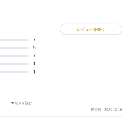
レビューを書く
7
5
7
1
1
続きを読む
掘り下げにページを割かれていた印象なので、最終巻で主役カップル
当に感無量だった。

投稿日
:
2021.10.16


も。

いと言うか。
