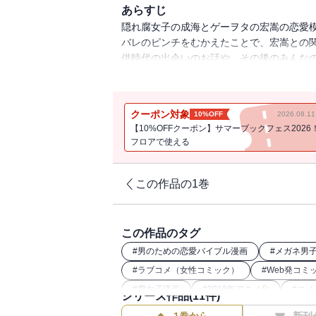
あらすじ
隠れ腐女子の成海とゲーヲタの宏嵩の恋愛模
バレのピンチをむかえたことで、宏嵩との
供時代の出会いのお話や、その後のみんな
き”を大切にしたくなる。その点ヲタ恋っ
いたします！！
クーポン対象
10%OFF
2026.08.
【10%OFFクーポン】サマーブックフェス2026
フロアで使える
この作品の1巻
この作品のタグ
#
男のための恋愛バイブル漫画
#
メガネ男
#
ラブコメ（女性コミック）
#
Web発コミ
#
腐女子漫画
#
2018年アニメ化
#
コメ
シリーズ作品(
11
件)
#
社内恋愛（女性コミック）