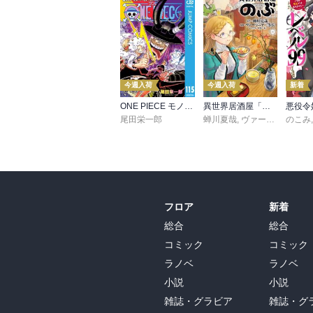
今週入荷
今週入荷
新着
ONE PIECE モノクロ版 115
異世界居酒屋「のぶ」(22)
尾田栄一郎
蝉川夏哉
,
ヴァージニア二等兵
のこみ
フロア
新着
総合
総合
コミック
コミック
ラノベ
ラノベ
小説
小説
雑誌・グラビア
雑誌・グ