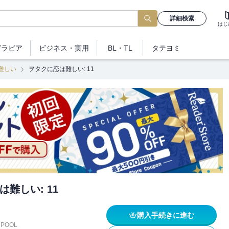
詳細検索
はじ
グラビア
ビジネス
・実用
BL・TL
タテヨミ
難しい
ヲタクに恋は難しい: 11
難しい: 11
購入手続きに進む
 POOL