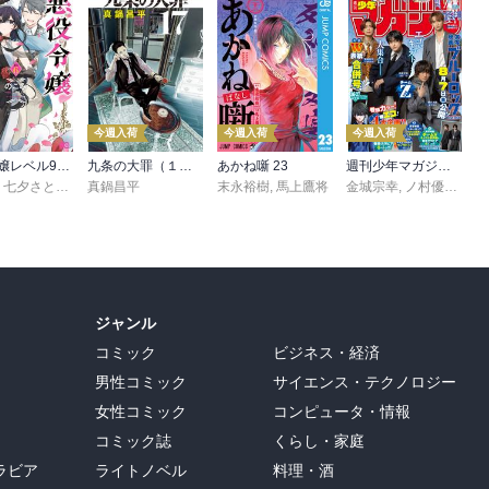
今週入荷
今週入荷
今週入荷
悪役令嬢レベル99 ～私は裏ボスですが魔王ではありません～ その６
九条の大罪（１７）
あかね噺 23
週刊少年マガジン 2026年36・37号[2026年8月5日発売]
,
七夕さとり
,
転
,
Tea
真鍋昌平
末永裕樹
,
馬上鷹将
金城宗幸
,
ノ村優介
,
真
ジャンル
コミック
ビジネス・経済
男性コミック
サイエンス・テクノロジー
女性コミック
コンピュータ・情報
コミック誌
くらし・家庭
ラビア
ライトノベル
料理・酒