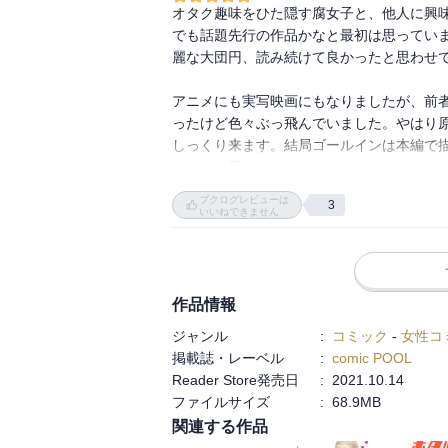
オタク趣味をひた隠す腐女子と、他人に興
でも話題先行の作品かなと最初は思っていま
ヲタクCOに、それ以上の衝撃でもって受け
麗な大団円、読み続けて良かったと思わせて
ぎで終わったヲタ恋。

ご無沙汰だった主役二人のキスシーンもばっ
アニメにも実写映画にもなりましたが、前
ったけど色々ぶっ飛んでいました。やはり
満足と言えば、WEBにはなかった後日談で
しっくり来ます。結局ゴールインは本編で
主役カップルはプロポーズだってまだだとい
いのだと思います。

後書きでさらっとあったけども。

何にせよ、最後に更なるおめでたい話で終
ブクログレビューは
3
それにしても、樺倉さんは可愛いなあ(そこ
いいねできません
作品情報
ジャンル
:
コミック
-
女性コ
掲載誌・レーベル
:
comic POOL
Reader Store発売日
:
2021.10.14
ファイルサイズ
:
68.9MB
関連する作品