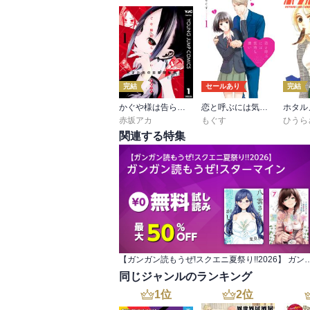
完結
セールあり
完結
かぐや様は告らせたい～天才たちの恋愛頭脳戦～
恋と呼ぶには気持ち悪い
ホタル
赤坂アカ
もぐす
ひうら
関連する特集
【ガンガン読もうぜ!スクエニ夏祭り!!2026】 ガ
同じジャンルのランキング
1
位
2
位