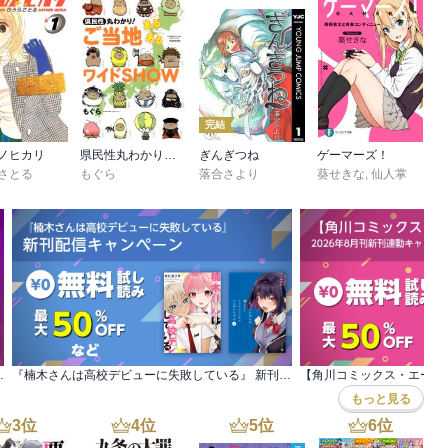
完結
ノヒカリ
県民性丸わかり！ ご当地あるあるワイドＳＨＯＷ
ぎんぎつね
ゲーマーズ！
さとる
もぐら
落合さより
葵せきな
,
仙人掌
ンガン読もうぜ!スターマイン
『楠木さんは高校デビューに失敗している』 新刊配信キャンペーン
もっと見る
3
位
4
位
5
位
6
位