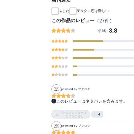
新刊通知
ふじた
ヲタクに恋は難しい
この作品のレビュー
（
27
件）
3.8
平均
powered by ブクログ
このレビューはネタバレを含みます。
最近は樺倉夫妻やら大学生カップルやらの
ブクログレビューは
の掘り下げをたっぷりしてくれたことは、本
4
いいねできません
やっぱり読みたいのはきみたちの話なのだ。
powered by ブクログ
いや、勿論サブキャラの話も読みたいけれど
主役カップルの話が満たされた上で味わいた