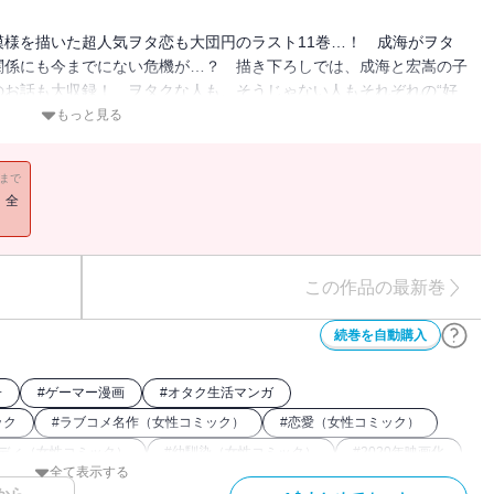
様を描いた超人気ヲタ恋も大団円のラスト11巻…！ 成海がヲタ
関係にも今までにない危機が…？ 描き下ろしでは、成海と宏嵩の子
のお話も大収録！ ヲタクな人も、そうじゃない人もそれぞれの“好
てすげぇよな、最後までキュンたっぷりだもん！…な内容でおとどけ
もっと見る
11まで
！全
この作品の最新巻
続巻を自動購入
子
#
ゲーマー漫画
#
オタク生活マンガ
ック
#
ラブコメ名作（女性コミック）
#
恋愛（女性コミック）
ディ（女性コミック）
#
幼馴染（女性コミック）
#
2020年映画化
全て表示する