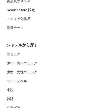
書店員オススメ
Reader Store 限定
メディア化作品
厳選テーマ
ジャンルから探す
コミック
少年・青年コミック
少女・女性コミック
ライトノベル
小説
雑誌
グラビア