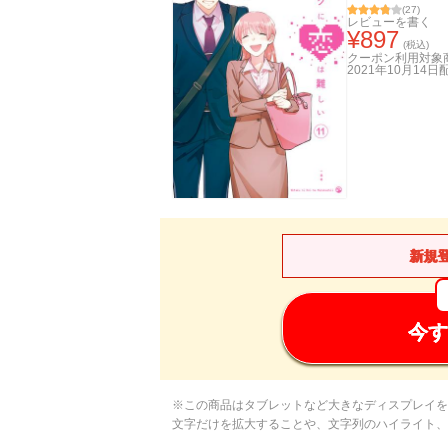
(
27
)
レビューを書く
¥
897
(税込)
クーポン利用対象
2021年10月14日
新規
今す
※この商品はタブレットなど大きなディスプレイを
文字だけを拡大することや、文字列のハイライト、