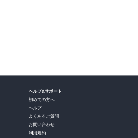
島ヒロ
,
宮島礼吏
,
新川直司
,
久世蘭
,
田中ドリル
,
御手元
,
吉河美希
,
鈴木央
,
ヒロユキ
,
ヘルプ&サポート
初めての方へ
ヘルプ
よくあるご質問
お問い合わせ
利用規約