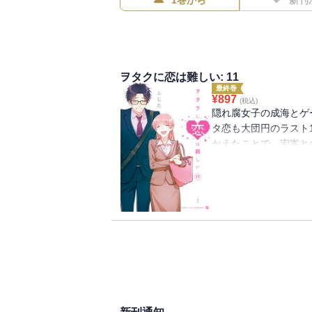
1巻から
新刊
ヲタクに恋は難しい: 11
最終巻
¥
897
(税込)
隠れ腐女子の成海とゲ
タ恋も大団円のラスト
かえたことで、宏嵩と
下ろしでは、成海と宏
みんなのお話も大収録
ぞれの“好き”を大切
な、最後までキュンた
ます！！