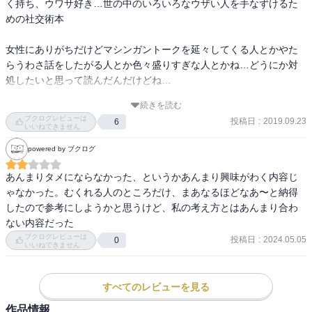
く持ち、ウワサ好き…世の中のいろいろなウザい人を手なずけるた
めの社交術本

女性にありがちだけどマシンガントークを延々してくる人とかやた
らうわさ話をしたがる人とか色々盛りすぎな人とかね…どうにか対
処したいと思って読んだんだけどね…

続きを読む
参考になったといえばなったのかもしれんけど

ブクログレビューは
投稿日
:
2019.09.23
6
「いやはやなかなかこんな対処はできないよ」というものも…

いいねできません
powered by ブクログ
まあでも、冒頭に書いているように

「相手を根本から変えることはできない」

あんまりタメにならなかった、というかあんまり興味がわく内容じ
そこなんだよな～。

ゃなかった。むくれる人のところだけ、まあなるほどなあ〜と納得
したので参考にしようかと思うけど、私の考え方とはあんまり合わ
やはり今まで通りのらりくらりしておこう…
ない内容だった
ブクログレビューは
投稿日
:
2024.05.05
0
いいねできません
すべてのレビューを見る
作品情報