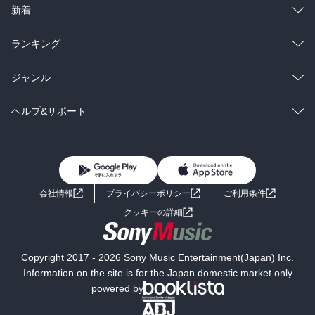
ラノベ
小説
総合
コミック
新着
雑誌・グラビア
ビジネス・実用
ラノベ
小説
総合
コミック
ランキング
BL・TL
雑誌・グラビア
ビジネス・実用
ラノベ
小説
総合
コミック
ジャンル
BL・TL
雑誌・グラビア
ビジネス・実用
ラノベ
小説
コミック
男性コミック
ヘルプ&サポート
BL・TL
雑誌・グラビア
ビジネス・実用
女性コミック
コミック誌
初めての方へ
ヘルプ
BL・TL
ライトノベル
男子向けラノベ
よくあるご質問
お問い合わせ
会社情報
プライバシーポリシー
ご利用条件
女子向けラノベ
小説
利用規約
クッキーの詳細
国内小説
海外小説
Copyright 2017 - 2026 Sony Music Entertainment(Japan) Inc.
ミステリー
SF
Information on the site is for the Japan domestic market only
powered by
歴史・時代小説
文学