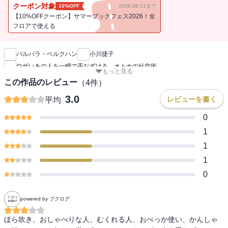
うまくやっていくコツを伝授します。
クーポン対象
10%OFF
2026.08.11まで
【10%OFFクーポン】サマーブックフェス2026！全
フロアで使える
新刊通知
世間には「やっかいな人」がたくさんいます。
ほら吹き、話の長い人、すぐにキレる人、愚痴っぽい人、
バルバラ・ベルクハン
小川捷子
やる気のない人、優柔不断な人……などなど。
ウザいあの人を一瞬で手なずける オトナの社交術
彼らの行動パターンに巻き込まれると、私たちは身動きがとれなく
もっと見る
なります。
この作品のレビュー
（
4
件）
本書のテーマは、傷つかずに、この不愉快な状況から逃れる方法で
3.0
レビューを書く
平均
す。
0
けんかもせず、相手の言うなりにもならずに、穏やかに接すること
1
は、
1
むろん可能なのです。
そうすればストレスもなくなり、リラックスできるだけでなく、
1
相手もそのために自分を変えなくても済むのです。
0
さらに、自分が「やっかいな人」になったときのアドバイスも。
powered by ブクログ
ほら吹き、おしゃべりな人、むくれる人、おべっか使い、かんしゃ