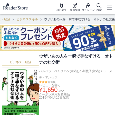
はじめて
会員登録
サインイン
検索
ス・経済
ビジネススキル
ウザいあの人を一瞬で手なずける オトナの社交術
ウザいあの人を一瞬で手なずける オト
ナの社交術
ビジネス・経済
バルバラ・ベルクハン(著者)
,
小川捷子(訳者)
/
ＣＥメ
ディアハウス
(
4
)
レビューを書く
¥
1,650
(税込)
クーポン利用対象商品
2015年04月16日
配信