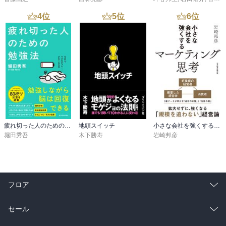
4
位
5
位
6
位
疲れ切った人のための勉強法
地頭スイッチ
小さな会社を強くするマーケティング思考
堀田秀吾
木下勝寿
岩崎邦彦
フロア
総合
コミック
セール