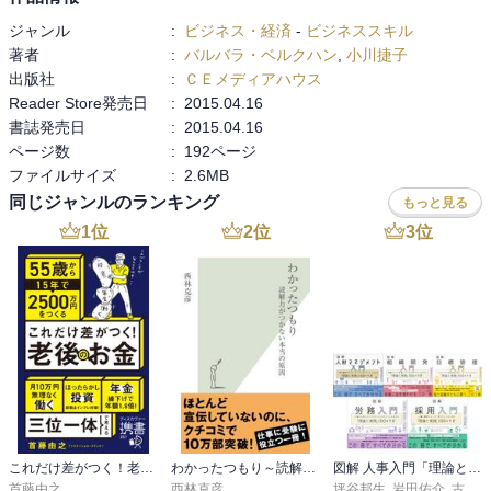
ジャンル
:
ビジネス・経済
-
ビジネススキル
著者
:
バルバラ・ベルクハン
,
小川捷子
出版社
:
ＣＥメディアハウス
Reader Store発売日
:
2015.04.16
書誌発売日
:
2015.04.16
ページ数
:
192ページ
ファイルサイズ
:
2.6MB
同じジャンルのランキング
もっと見る
1
位
2
位
3
位
これだけ差がつく！老後のお金 55歳から15年で2500万円をつくる
わかったつもり～読解力がつかない本当の原因～
図解 人事入門「理論と実践」100のツボシリーズ
首藤由之
西林克彦
坪谷邦生
,
岩田佑介
,
古茶宏志