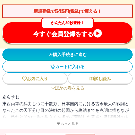
545
新規登録で
円(税込)で買える！
かんたん30秒登録！
今すぐ会員登録をする
購入手続きに進む
カートに入れる
お気に入り
試し読み
ほかの巻を見る
あらすじ
東西両軍の兵力じつに十数万、日本国内における古今最大の戦闘と
なったこの天下分け目の決戦の起因から終結までを克明に描きなが
ら、己れとその一族の生き方を求めて苦闘した著名な戦国諸雄の人
間像を浮彫りにする壮大な歴史絵巻。秀吉の死によって傾きはじめ
もっと見る
た豊臣政権を簒奪するために家康はいかなる謀略をめぐらし、豊家