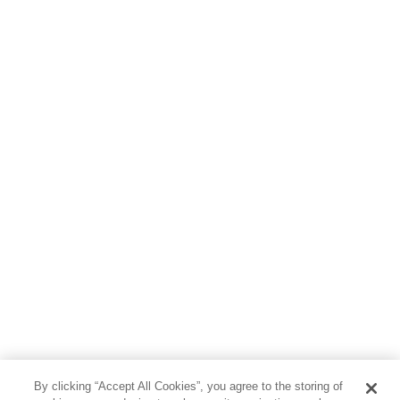
よ)

力無き者の策謀は小細工という。いかに智謀をめぐらせても所詮は
うまくゆかない。

それとは逆に大勢力をもつ側がその力を背景に策謀を施す場合、む
しろ向こうからころりと転んでくれる。
By clicking “Accept All Cookies”, you agree to the storing of