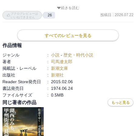
東西両軍の兵力じつに十数万、日本国内における古今最大の戦闘と
なったこの天下分け目の決戦の起因から終結までを克明に描きなが
続きを読む
脳内では、大河ドラマ『真田丸』の山本耕史三成や近藤正臣正信の
ブクログレビューは
ら、己れとその一族の生き方を求めて苦闘した著名な戦国諸雄の人
投稿日
:
2026.07.22
26
イメージで再生されてしまう。（この小説では家康はだいぶ肥満度
いいねできません
間像を浮彫りにする壮大な歴史絵巻。

が高いので、内野聖陽家康のイメージではない。）
秀吉の死によって傾きはじめた豊臣政権を簒奪するために家康はい
かなる謀略をめぐらし、豊家安泰を守ろうとする石田三成はいかに
すべてのレビューを見る
戦ったのか。

作品情報
ジャンル
:
小説
-
歴史・時代小説
【引用】

著者
:
司馬遼太郎
1.斬るには、斬るだけの舞台がいる。

掲載誌・レーベル
:
新潮文庫
また、斬るにしてもそれがご当家の為になるようにして斬らねばな
出版社
:
新潮社
らぬ。その日がいつかは来る。

Reader Store発売日
:
2015.02.06
いま斬ったところで、一時の快をむさぼるだけのことだ。

書誌発売日
:
1974.06.24
ファイルサイズ
:
0.5MB
2.諸大名はもちろん庶民ですら「もう豊臣政権はたくさんだ。太閤は
同じ著者の作品
もっと見る
死んでくれてよかった、あのまま外征が続けばどの諸侯の財産もか
らっぽになった」と思っていた。

加藤清正だけは違っていた。外征の最大の被害者だったが、その憤
りのやり場が石田三成ただ一人にしぼられていた。
