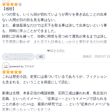
【感想】

いつの世も、いくら頭が切れていようが周りを巻き込むことの出来
ない人間が日の目を見る事はない。

また、豪放磊落なだけでは天下を取る事は決して出来ないという事
も、同時に学ぶことができました。

綿密に計画を練って、冷静に時世を見つめて運気が来るまでは決し
て不用意に動かず、また立てた計画をしっかりと実行するだけの資
本（もとで）を準備した上で、試合が始まる前にはもう既に勝敗を
続きを読む
決する。

ブクログレビューは
投稿日
:
2020.07.13
42
まだ1/3が終わった段階ですが、なぜ石田三成が敗北し、徳川家康が
いいねできません
勝利したのかがわかる内容でした。

powered by ブクログ
ただ、家康のキャラの陰湿すぎる描き方に、筆者・司馬遼太郎はお
これは歴史小説。史実には基づいているであろうが、フィクション
そらく家康の事がキライなんだろうなという感じが垣間見えました
も含まれる、ということを前提にして読む。

ね（笑）

中巻・下巻が楽しみです。

家康は古狸、本多正信の権謀術数、石田三成は嫌われ者、島左近の
忠義、といったイメージ。「従来は～～というイメージで語られる
ことの多かった○○は、最新の研究では…」という"従来のイメージ"を
【あらすじ】

見事に作っちゃっているすごさ。
