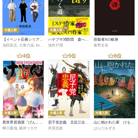
る。いま斬ったところで、一時の快をむさぼるだけのことだ。」

p42

おねねは陽気で利発で心が広く、秀吉が卑賤の頃からの妻だから、
今週入荷
今週入荷
公私ともに秀吉のよき相談相手であった。

【イベント応募シリアルコード付】池田匡志出演・オーディオフォトブック「あの日」SPECIAL EDITION（音声／動画付）
ハヤブサ消防団 森へつづく道
容疑者Xの献身
天下をとってからも誰それを大名に、あるいはどの国を与えるなど
池田匡志
,
七寒六温
,
konoko58
池井戸潤
,
村崎キコ
東野圭吾
という時には、おねねは遠慮なく意見を言い、秀吉もその意見をよ
4
位
5
位
6
位
く用いた。

自然、おねねは単に奥方というだけでなく豊臣家における最大の政
治勢力として諸侯から恐れられるようになった。

関ヶ原前夜に、もし彼女が「家康を討て」と諸侯に内命したとすれ
ば、日本史は大きく変わっていたであろう。

が、事態はその逆であった。なぜそうなったかは、この物語の後の
進展を待ちたい。

今週入荷
今週入荷
今週入荷
異世界居酒屋「げん」三杯目
尼子党忠義 北近江合戦心得〈八〉
山に抱かれた家 けもの道
p47

蝉川夏哉
,
碓井ツカサ
井原忠政
はらだみずき
秀吉の側室筆頭である淀殿は、三成らと同じく近江人である。
