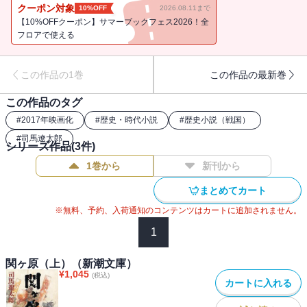
安泰を守ろうとする石田三成はいかに戦ったのか？
クーポン対象
10%OFF
2026.08.11まで
【10%OFFクーポン】サマーブックフェス2026！全
フロアで使える
この作品の1巻
この作品の最新巻
この作品のタグ
#
2017年映画化
#
歴史・時代小説
#
歴史小説（戦国）
#
司馬遼太郎
シリーズ作品(
3
件)
1巻から
新刊から
まとめてカート
※無料、予約、入荷通知のコンテンツはカートに追加されません。
1
関ヶ原（上）（新潮文庫）
¥
1,045
(税込)
カートに入れる