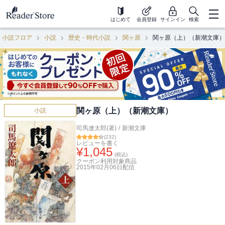
はじめて
会員登録
サインイン
検索
小説フロア
小説
歴史・時代小説
関ヶ原
関ヶ原（上）（新潮文庫）
関ヶ原（上）（新潮文庫）
小説
司馬遼太郎(著)
/
新潮文庫
(
232
)
レビューを書く
¥
1,045
(税込)
クーポン利用対象商品
2015年02月06日
配信