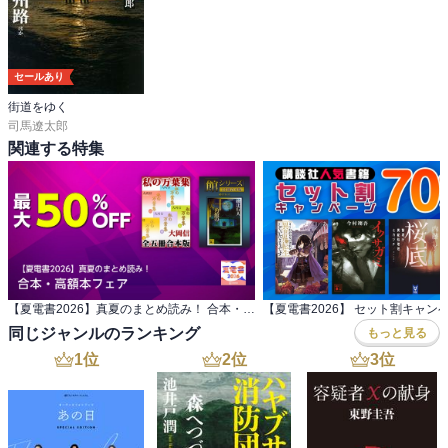
3.時勢が動くのだ、いろんな役回りの人間が要る。馬鹿は馬鹿なりに
使い、狂人は狂人なりに役を与える。それが名将というものだ。

セールあり
【メモ】

街道をゆく
司馬遼太郎
p21

関連する特集
三成は秀吉に仕えて以来、何度かの戦場を踏み、特に秀吉の天下継
承戦ともいうべき賤ヶ岳(しずがたけ)の合戦では、加藤・福島など
「七本槍」に次ぐ武功をたてている。

しかし、戦場の血しぶきのなかでいきいきと働く駆け引き上手とい
うわけにはいかない。

彼は自分の欠点を、島左近にて補おうとした。自分の秀才と左近の
軍事的才能をあわせれば天下無敵と思ったのだろう。

【夏電書2026】真夏のまとめ読み！ 合本・高額本フェア
【夏電書2026】 セット割キャン
同じジャンルのランキング
もっと見る
p36

1
位
2
位
3
位
・竹杖事件

三成を斬るという家臣たちに、家慶の幹部が。

「斬るには、斬るだけの舞台がいる。また、斬るにしてもそれがご
当家の為になるようにして斬らねばならぬ。その日がいつかは来