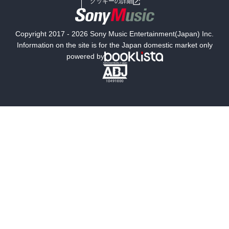
クッキーの詳細
力は家康だけになった。

信長の遺児の信雄(のぶかつ)が家康の元に走り、これと同盟して秀吉
国内小説
海外小説
と対抗したのが、世にいう小牧長久手ノ合戦である。

Copyright 2017 - 2026 Sony Music Entertainment(Japan) Inc.
ミステリー
SF
Information on the site is for the Japan domestic market only
このふたりの関係は、秀吉もつとめたが、家康も哀れなほどにつと
powered by
めた。

歴史・時代小説
文学
互いに怖れ、機嫌をとりあい、

(いつあの男が死ぬか)

雑誌
グラビア写真集
と密かに思い合ってきたに違いない。

ボーイズラブ
ティーンズラブ
p231

人文・思想・歴史
社会・政治・法律
諸大名はもちろん庶民ですら「もう豊臣政権はたくさんだ。太閤は
死んでくれてよかった、あのまま外征が続けばどの諸侯の財産もか
ビジネス・経済
サイエンス・テクノロジー
らっぽになった」と思っていた。

加藤清正だけは違っていた。

コンピュータ・情報
くらし・家庭
外征の最大の被害者だったが、その憤りのやり場が石田三成ただ一
人にしぼられていた。

料理・酒
ファッション・美容・ダイエット