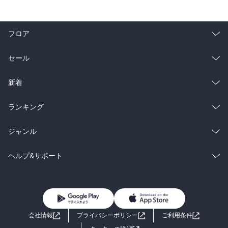
父は浅井長政、母は織田信長の妹・お市である。

父の長政は信長に滅ぼされ、その頭蓋骨に漆を塗られ、金粉をまぶ
して、酒宴の座興に供せられた。

フロア
その後、母とともに織田家に戻り、ついで母の再縁先である柴田勝
家の元に行ったが、勝家も秀吉に滅ぼされて母・お市は福井の北ノ
庄城で自殺した。

総合
コミック
セール
やがて秀吉の元に引き取られ、27歳で秀頼を生んだ。

ラノベ
小説
総合
コミック
新着
p72

雑誌・グラビア
ビジネス・実用
ラノベ
小説
総合
コミック
ランキング
左近は三成とは違い、冷徹に時世をみている。

秀吉は晩年に至って外征を起こし、このため物価は高くなり、庶民
BL・TL
雑誌・グラビア
ビジネス・実用
ラノベ
小説
総合
コミック
ジャンル
は暮らしにくくなっている。

さらにその外征中、建築好きの秀吉は伏見城をはじめ、無用の城や
BL・TL
雑誌・グラビア
ビジネス・実用
ラノベ
小説
コミック
男性コミック
ヘルプ&サポート
豪邸を盛んに建て、民力を使いすぎた。

BL・TL
雑誌・グラビア
ビジネス・実用
女性コミック
コミック誌
初めての方へ
ヘルプ
p127

BL・TL
ライトノベル
男子向けラノベ
・秀吉と家康の関係

よくあるご質問
お問い合わせ
信長の死後、明智光秀を討ったという「資格」によって秀吉は織田
会社情報
プライバシーポリシー
ご利用条件
家の遺産を継承し、それに反対する北陸柴田勝家を討滅し、残る勢
女子向けラノベ
小説
利用規約