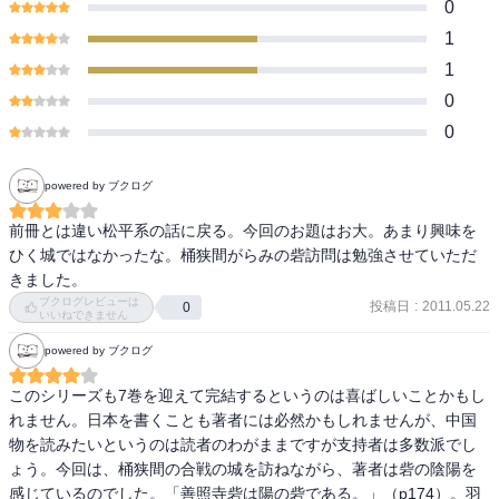
0
1
1
0
0
powered by ブクログ
前冊とは違い松平系の話に戻る。今回のお題はお大。あまり興味を
ひく城ではなかったな。桶狭間がらみの砦訪問は勉強させていただ
きました。
ブクログレビューは
投稿日
:
2011.05.22
0
いいねできません
powered by ブクログ
このシリーズも7巻を迎えて完結するというのは喜ばしいことかもし
れません。日本を書くことも著者には必然かもしれませんが、中国
物を読みたいというのは読者のわがままですが支持者は多数派でし
ょう。今回は、桶狭間の合戦の城を訪ねながら、著者は砦の陰陽を
感じているのでした。「善照寺砦は陽の砦である。」（p174）。羽