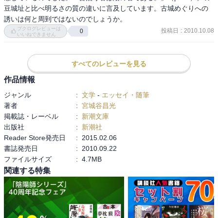
豆城址と比べ明るさの質の違いに言及しています。古城めぐりへの
誘いは何と周到ではないのでしょうか。
ブクログレビューは
投稿日
:
2010.10.08
0
いいねできません
すべてのレビューを見る
作品情報
ジャンル
:
文学
-
エッセイ・随筆
著者
:
宮城谷昌光
掲載誌・レーベル
:
新潮文庫
出版社
:
新潮社
Reader Store発売日
:
2015.02.06
書誌発売日
:
2010.09.22
ファイルサイズ
:
4.7MB
関連する特集