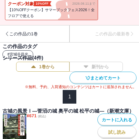
コンテンツは単行本『古城の風景 7―桶狭間合戦の城―』を電子書籍
クーポン対象
10%OFF
2026.08.11まで
化したものです。
【10%OFFクーポン】サマーブックフェス2026！全
フロアで使える
この作品の1巻
この作品の最新巻
この作品のタグ
#
宮城谷昌光
シリーズ作品(
4
件)
1巻から
新刊から
まとめてカート
※無料、予約、入荷通知のコンテンツはカートに追加されません。
1
古城の風景Ｉ―菅沼の城 奥平の城 松平の城―（新潮文庫）
¥
671
(税込)
カートに入れる
試し読み