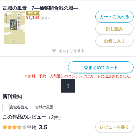
古城の風景 7―桶狭間合戦の城―
最終巻
カートに入れる
¥
1,144
(税込)
試し読み
お気に入り
あらすじを見る
まとめてカート
※無料、予約、入荷通知のコンテンツはカートに追加されません。
1
新刊通知
宮城谷昌光
古城の風景
この作品のレビュー
（
2
件）
3.5
レビューを書く
平均