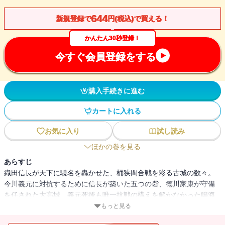
644
新規登録で
円(税込)で買える！
かんたん30秒登録！
今すぐ会員登録をする
購入手続きに進む
カートに入れる
お気に入り
試し読み
ほかの巻を見る
あらすじ
織田信長が天下に驍名を轟かせた、桶狭間合戦を彩る古城の数々。
今川義元に対抗するために信長が築いた五つの砦、徳川家康が守備
を任された大高城、義元死後も唯一抗戦の構えを解かなかった鳴海
城――百を超える城址を訪ね、戦国の波瀾に満ちた歴史の舞台裏を
もっと見る
描き、古城ブームの先鞭をつけた、歴史紀行シリーズ完結。 ※当