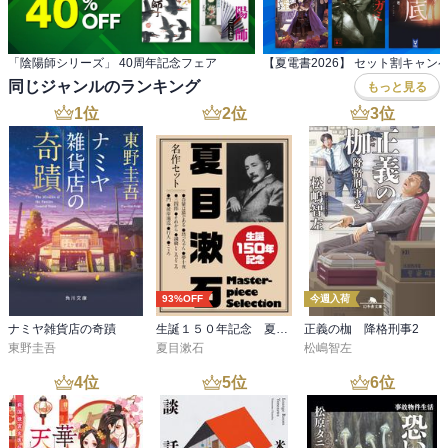
「陰陽師シリーズ」 40周年記念フェア
【夏電書2026】 セット割キャン
同じジャンルのランキング
もっと見る
1
位
2
位
3
位
93%OFF
今週入荷
ナミヤ雑貨店の奇蹟
生誕１５０年記念 夏目漱石 名作セット
正義の枷 降格刑事2
東野圭吾
夏目漱石
松嶋智左
4
位
5
位
6
位