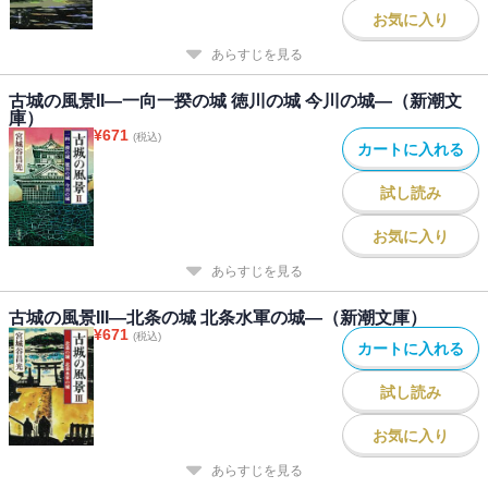
お気に入り
あらすじを見る
古城の風景II―一向一揆の城 徳川の城 今川の城―（新潮文
庫）
¥
671
(税込)
カートに入れる
試し読み
お気に入り
あらすじを見る
古城の風景III―北条の城 北条水軍の城―（新潮文庫）
¥
671
(税込)
カートに入れる
試し読み
お気に入り
あらすじを見る