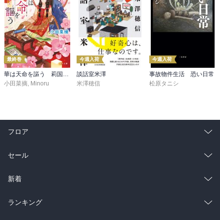
最終巻
今週入荷
今週入荷
華は天命を謳う 莉国後宮女医伝 五
談話室米澤
事故物件生活 恐い日常
小田菜摘
,
Minoru
米澤穂信
松原タニシ
フロア
総合
コミック
セール
ラノベ
小説
総合
コミック
新着
雑誌・グラビア
ビジネス・実用
ラノベ
小説
総合
コミック
ランキング