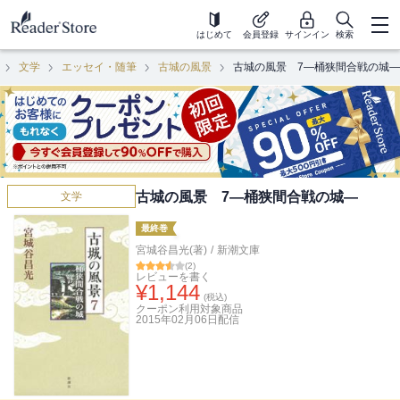
はじめて
会員登録
サインイン
検索
文学
エッセイ・随筆
古城の風景
古城の風景 7―桶狭間合戦の城―
古城の風景 7―桶狭間合戦の城―
文学
最終巻
宮城谷昌光(著)
/
新潮文庫
(
2
)
レビューを書く
¥
1,144
(税込)
クーポン利用対象商品
2015年02月06日
配信