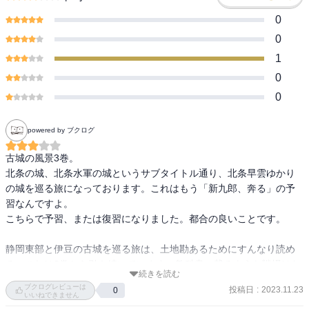
0
0
1
0
0
powered by ブクログ
古城の風景3巻。

北条の城、北条水軍の城というサブタイトル通り、北条早雲ゆかり
の城を巡る旅になっております。これはもう「新九郎、奔る」の予
習なんですよ。

こちらで予習、または復習になりました。都合の良いことです。

静岡東部と伊豆の古城を巡る旅は、土地勘あるためにすんなり読め
る。これは2巻から引き続いています。教科書に載るような戦場はな
続きを読む
いけども、それぞれの城に、それぞれの歴史があるということの発
ブクログレビューは
投稿日
:
2023.11.23
0
見の3巻でした。

いいねできません