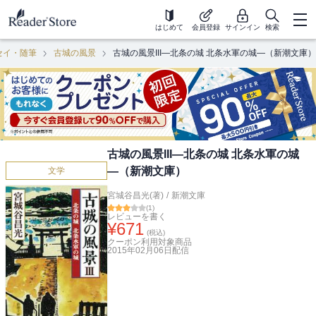
はじめて
会員登録
サインイン
検索
セイ・随筆
古城の風景
古城の風景III―北条の城 北条水軍の城―（新潮文庫）
古城の風景III―北条の城 北条水軍の城
―（新潮文庫）
文学
宮城谷昌光(著)
/
新潮文庫
(
1
)
レビューを書く
¥
671
(税込)
クーポン利用対象商品
2015年02月06日
配信