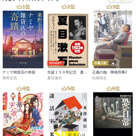
1
位
2
位
3
位
93%OFF
今週入荷
ナミヤ雑貨店の奇蹟
生誕１５０年記念 夏目漱石 名作セット
正義の枷 降格刑事2
東野圭吾
夏目漱石
松嶋智左
4
位
5
位
6
位