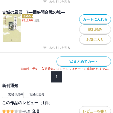
あらすじを見る
古城の風景 7―桶狭間合戦の城―
最終巻
カートに入れる
¥
1,144
(税込)
試し読み
お気に入り
あらすじを見る
まとめてカート
※無料、予約、入荷通知のコンテンツはカートに追加されません。
1
新刊通知
宮城谷昌光
古城の風景
この作品のレビュー
（
1
件）
3.0
レビューを書く
平均