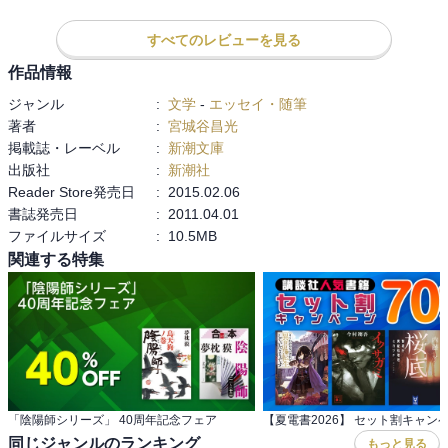
日本全国で数多くのドラマが生まれた戦国時代。掘れば掘るほど、
多くの歴史が生まれるのでしょうね。郷土資料館とかめぐったら楽
すべてのレビューを見る
しいんだろうなぁ。役所がその役割を果たしているというのは驚き
でした。書類関係でしか行かないのでね。

作品情報
ジャンル
:
文学
-
エッセイ・随筆
地元贔屓は多分にあるけども、今川・武田・北条に挟まれた静岡と
著者
:
宮城谷昌光
いう土地は面白い歴史が豊富であると思います。

掲載誌・レーベル
:
新潮文庫
いや、うちの地元も面白いぞ、という声が全国から上がりそうです
出版社
:
新潮社
ね。そういう時代ですよ、戦国時代。
Reader Store発売日
:
2015.02.06
書誌発売日
:
2011.04.01
ファイルサイズ
:
10.5MB
関連する特集
「陰陽師シリーズ」 40周年記念フェア
【夏電書2026】 セット割キャン
同じジャンルのランキング
もっと見る