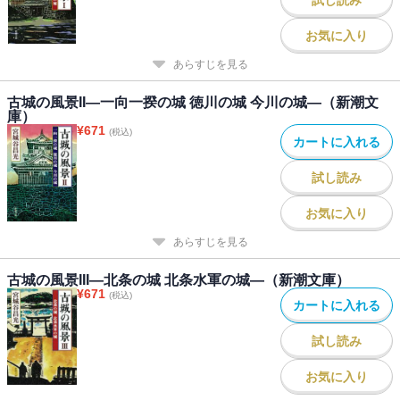
お気に入り
あらすじを見る
古城の風景II―一向一揆の城 徳川の城 今川の城―（新潮文
庫）
¥
671
(税込)
カートに入れる
試し読み
お気に入り
あらすじを見る
古城の風景III―北条の城 北条水軍の城―（新潮文庫）
¥
671
(税込)
カートに入れる
試し読み
お気に入り