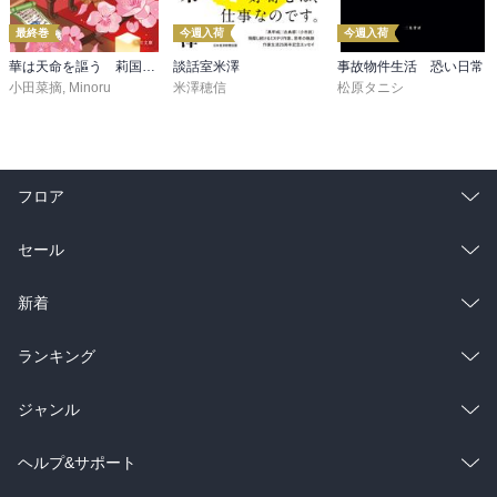
最終巻
今週入荷
今週入荷
華は天命を謳う 莉国後宮女医伝 五
談話室米澤
事故物件生活 恐い日常
小田菜摘
,
Minoru
米澤穂信
松原タニシ
フロア
総合
コミック
セール
ラノベ
小説
総合
コミック
新着
雑誌・グラビア
ビジネス・実用
ラノベ
小説
総合
コミック
ランキング
BL・TL
雑誌・グラビア
ビジネス・実用
ラノベ
小説
総合
コミック
ジャンル
BL・TL
雑誌・グラビア
ビジネス・実用
ラノベ
小説
コミック
男性コミック
ヘルプ&サポート