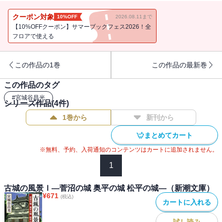
廻り、通暁暢達の文体で、その無尽の想見と広博な歴史観を明晰に
写す、珠玉の城塞紀行。
クーポン対象
10%OFF
2026.08.11まで
【10%OFFクーポン】サマーブックフェス2026！全
フロアで使える
この作品の1巻
この作品の最新巻
この作品のタグ
#
宮城谷昌光
シリーズ作品(
4
件)
1巻から
新刊から
まとめてカート
※無料、予約、入荷通知のコンテンツはカートに追加されません。
1
古城の風景Ｉ―菅沼の城 奥平の城 松平の城―（新潮文庫）
¥
671
(税込)
カートに入れる
試し読み