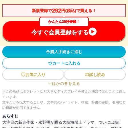
292
新規登録で
円(税込)で買える！
かんたん30秒登録！
今すぐ会員登録をする
購入手続きに進む
カートに入れる
お気に入り
試し読み
ほかの巻を見る
※この商品はタブレットなど大きなディスプレイを備えた機器で読むことに適し
ています。
文字だけを拡大することや、文字列のハイライト、検索、辞書の参照、引用など
の機能が使用できません。
あらすじ
大注目の新進作家・永野明が贈る大航海船上ドラマ、ついに出航!!