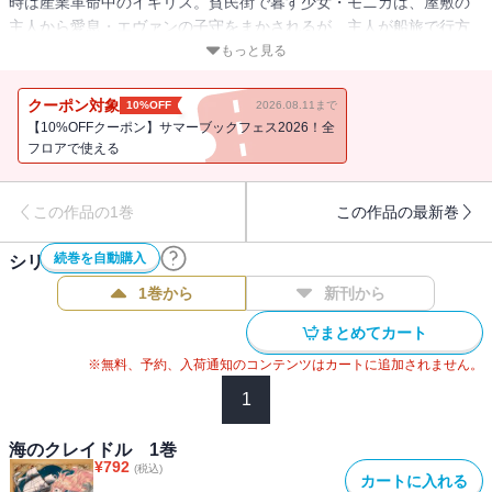
時は産業革命中のイギリス。貧民街で暮す少女・モニカは、屋敷の
主人から愛息・エヴァンの子守をまかされるが、主人が船旅で行方
不明になったことをきっかけに、屋敷から追放されてしまう。1年
もっと見る
後、主人の墓を訪れた彼女が目にしたのは、離れ離れになったエヴ
ァンと空の棺で――。主人の生存を願うモニカは、エヴァンを連れ
クーポン対象
10%OFF
2026.08.11まで
て蒸気船に乗ることを決意するが……!?
【10%OFFクーポン】サマーブックフェス2026！全
フロアで使える
この作品の1巻
この作品の最新巻
続巻を自動購入
シリーズ作品(
4
件)
1巻から
新刊から
まとめてカート
※無料、予約、入荷通知のコンテンツはカートに追加されません。
1
海のクレイドル 1巻
¥
792
(税込)
カートに入れる