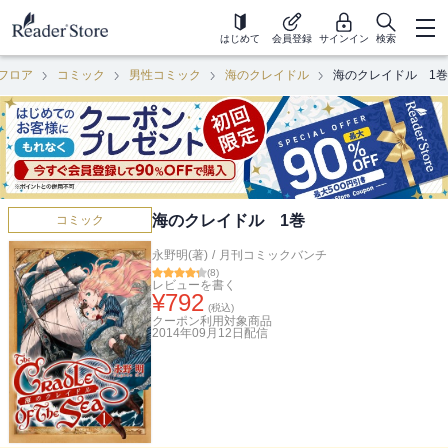
はじめて
会員登録
サインイン
検索
フロア
コミック
男性コミック
海のクレイドル
海のクレイドル 1巻
海のクレイドル 1巻
コミック
永野明(著)
/
月刊コミックバンチ
(
8
)
レビューを書く
¥
792
(税込)
クーポン利用対象商品
2014年09月12日
配信