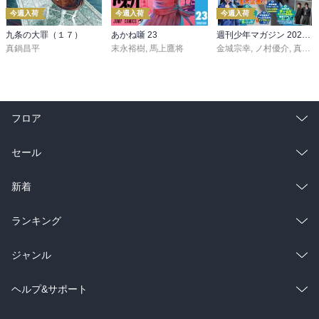
今週入荷
今週入荷
今週入荷
九条の大罪（１７）
あかね噺 23
週刊少年マガジン 2026年36・37号[2026年8月5日発売]
真鍋昌平
末永裕樹
,
馬上鷹将
金城宗幸
,
ノ村優介
,
真島ヒロ
フロア
総合
コミック
セール
ラノベ
小説
総合
コミック
新着
雑誌・グラビア
ビジネス・実用
ラノベ
小説
総合
コミック
ランキング
BL・TL
雑誌・グラビア
ビジネス・実用
ラノベ
小説
総合
コミック
ジャンル
BL・TL
雑誌・グラビア
ビジネス・実用
ラノベ
小説
コミック
男性コミック
ヘルプ&サポート
BL・TL