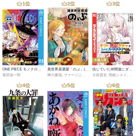
1
位
2
位
3
位
今週入荷
今週入荷
今週入荷
ONE PIECE モノクロ版 115
異世界居酒屋「のぶ」(22)
信じていた仲間達にダンジョン奥地で殺されかけたがギフト『無限ガチャ』でレベル９９９９の仲間達を手に入れて元パーティーメンバーと世界に復讐＆『ざまぁ！』します！（２３）
尾田栄一郎
蝉川夏哉
,
ヴァージニア二等兵
大前貴史
,
転
,
明鏡シスイ
,
ｔｅ
4
位
5
位
6
位