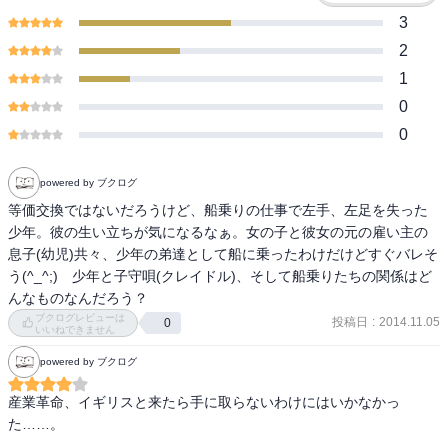
3
2
1
0
0
powered by ブクログ
等価交換ではないだろうけど、船乗りの仕事で左手、左足を失った
少年。彼の生い立ちが気になるなぁ。女の子と彼女の元の雇い主の
息子(幼児)共々、少年の弟達として船に乗ったわけだけどすぐバレそ
う(^_^;)　少年と子守唄(クレイドル)、そして船乗りたちの関係はど
んなものなんだろう？
ブクログレビューは
投稿日
:
2014.11.05
0
いいねできません
powered by ブクログ
産業革命、イギリスと来たら手に取らないわけにはいかなかっ
た……。
