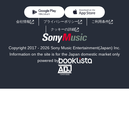
雑誌・グラビア
ビジネス・実用
女性コミック
コミック誌
初めての方へ
ヘルプ
BL・TL
ライトノベル
男子向けラノベ
よくあるご質問
お問い合わせ
会社情報
プライバシーポリシー
ご利用条件
女子向けラノベ
小説
利用規約
クッキーの詳細
国内小説
海外小説
Copyright 2017 - 2026 Sony Music Entertainment(Japan) Inc.
ミステリー
SF
Information on the site is for the Japan domestic market only
powered by
歴史・時代小説
文学
雑誌
グラビア写真集
ボーイズラブ
ティーンズラブ
人文・思想・歴史
社会・政治・法律
ビジネス・経済
サイエンス・テクノロジー