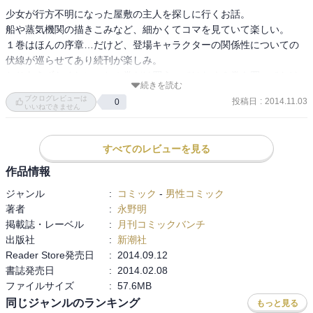
少女が行方不明になった屋敷の主人を探しに行くお話。

船や蒸気機関の描きこみなど、細かくてコマを見ていて楽しい。

１巻はほんの序章…だけど、登場キャラクターの関係性についての
伏線が巡らせてあり続刊が楽しみ。

とりあえずためしに、と１巻だけ買うのではなく２巻も買っておけ
続きを読む
ばよかったと一人部屋の中で思う。
ブクログレビューは
投稿日
:
2014.11.03
0
いいねできません
すべてのレビューを見る
作品情報
ジャンル
:
コミック
-
男性コミック
著者
:
永野明
掲載誌・レーベル
:
月刊コミックバンチ
出版社
:
新潮社
Reader Store発売日
:
2014.09.12
書誌発売日
:
2014.02.08
ファイルサイズ
:
57.6MB
同じジャンルのランキング
もっと見る