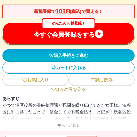
101
新規登録で
円(税込)で買える！
かんたん30秒登録！
今すぐ会員登録をする
購入手続きに進む
カートに入れる
お気に入り
試し読み
ほかの巻を見る
あらすじ
かつて港区役所の滞納整理課と死闘を繰り広げてきた女王様。渋谷
区に引っ越したことで「借金してでも税金払え」とほざく渋谷区役
所との新たな戦いが……。そんな中、知人のオカマがオナベと交
際!? 男女の性差と同性愛と異性愛の境界がなくなった未来は楽園な
もっと見る
のか？ うさぎさんの週刊文春連載エッセイ「さすらいの女王」を