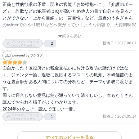
正義と性的欲求の矛盾、弱者の官能「お姫様抱っこ」「介護のポー
ズ」、詐欺などの犯罪者はIQが高いため他人の目で自分んを見るこ
とができない「上から目線」の「盲目性」など。最近のうさぎさん
のtwitterでのやり取りなどへ繋がっていくような内容で、大変興味深
くかつ面白く読めた。巻末のブルボンヌとの対談も「オネエ言葉」
続きを読む
などジェンダーに関わる内容も多く必読です。
ブクログレビューは
投稿日
:
2017.06.07
2
いいねできません
powered by ブクログ
面白かった！区役所との税金支払いにおける攻防の話だけではな
く、ジェンダー論、過敏に反応するマスコミの風潮、木嶋佳苗のよ
うな虚言癖がある人間についての分析など、テーマが多岐に渡りま
す。

周りに迎合しない意見は筋が通っていて清々しいし、本もたくさん
読んでおられる様子がよくわかります。

2024年の今こそ、読んでほしい一冊。
ブクログレビューは
投稿日
:
2024.05.14
1
いいねできません
すべてのレビューを見る