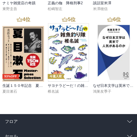
ナミヤ雑貨店の奇蹟
正義の枷 降格刑事2
談話室米澤
東野圭吾
松嶋智左
米澤穂信
4
位
5
位
6
位
93%OFF
今週入荷
生誕１５０年記念 夏目漱石 名作セット
サヨナラどーだ！の雑魚釣り隊
なぜ日本文学は英米で人気があるのか
夏目漱石
椎名誠
鴻巣友季子
フロア
総合
コミック
セール