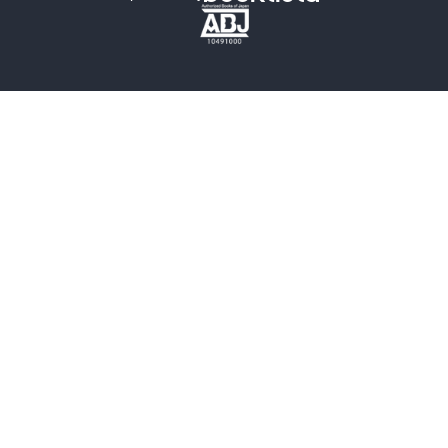
歴史・時代小説
文学
雑誌
グラビア写真集
ボーイズラブ
ティーンズラブ
人文・思想・歴史
社会・政治・法律
ビジネス・経済
サイエンス・テクノロジー
コンピュータ・情報
くらし・家庭
料理・酒
ファッション・美容・ダイエット
ホビー&カルチャー
スポーツ・アウトドア
地図・ガイド
エンターテイメント
芸術・アート
映画・音楽・演劇