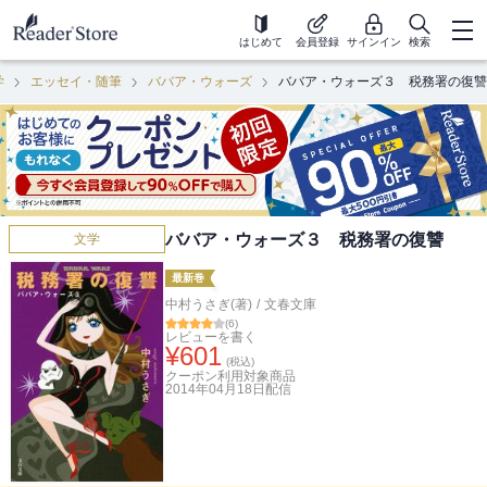
はじめて
会員登録
サインイン
検索
学
エッセイ・随筆
ババア・ウォーズ
ババア・ウォーズ３ 税務署の復讐
ババア・ウォーズ３ 税務署の復讐
文学
最新巻
中村うさぎ(著)
/
文春文庫
(
6
)
レビューを書く
¥
601
(税込)
クーポン利用対象商品
2014年04月18日
配信