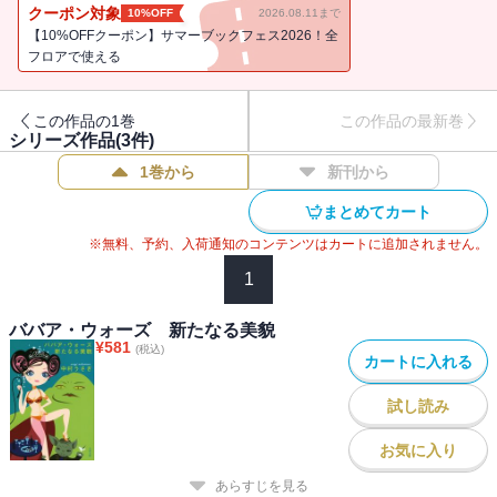
まとめた一冊。女装家・ブルボンヌとの対談「ゲイと女装とコスプ
クーポン対象
10%OFF
2026.08.11まで
レと」も収録！
【10%OFFクーポン】サマーブックフェス2026！全
フロアで使える
この作品の1巻
この作品の最新巻
シリーズ作品(
3
件)
1巻から
新刊から
まとめてカート
※無料、予約、入荷通知のコンテンツはカートに追加されません。
1
ババア・ウォーズ 新たなる美貌
¥
581
(税込)
カートに入れる
試し読み
お気に入り
あらすじを見る