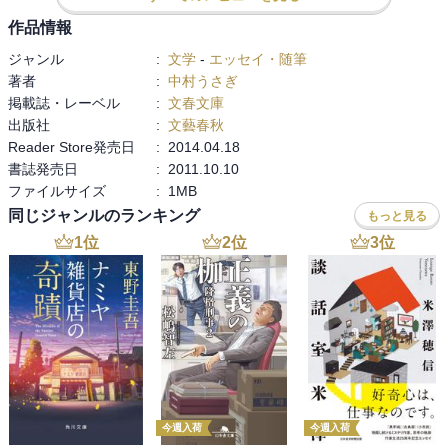
作品情報
ジャンル
:
文学
-
エッセイ・随筆
著者
:
中村うさぎ
掲載誌・レーベル
:
文春文庫
出版社
:
文藝春秋
Reader Store発売日
:
2014.04.18
書誌発売日
:
2011.10.10
ファイルサイズ
:
1MB
同じジャンルのランキング
もっと見る
1
位
2
位
3
位
今週入荷
今週入荷