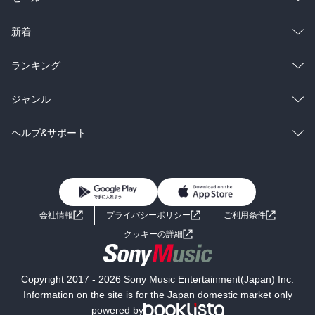
ラノベ
小説
総合
コミック
新着
雑誌・グラビア
ビジネス・実用
ラノベ
小説
総合
コミック
ランキング
BL・TL
雑誌・グラビア
ビジネス・実用
ラノベ
小説
総合
コミック
ジャンル
BL・TL
雑誌・グラビア
ビジネス・実用
ラノベ
小説
コミック
男性コミック
ヘルプ&サポート
BL・TL
雑誌・グラビア
ビジネス・実用
女性コミック
コミック誌
初めての方へ
ヘルプ
BL・TL
ライトノベル
男子向けラノベ
よくあるご質問
お問い合わせ
会社情報
プライバシーポリシー
ご利用条件
女子向けラノベ
小説
利用規約
クッキーの詳細
国内小説
海外小説
Copyright 2017 - 2026 Sony Music Entertainment(Japan) Inc.
ミステリー
SF
Information on the site is for the Japan domestic market only
powered by