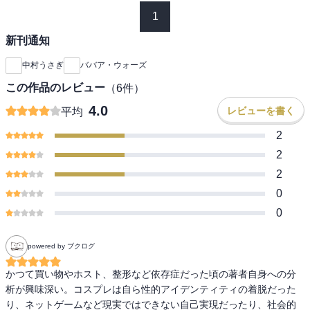
1
新刊通知
中村うさぎ
ババア・ウォーズ
この作品のレビュー
（
6
件）
4.0
レビューを書く
平均
2
2
2
0
0
powered by ブクログ
かつて買い物やホスト、整形など依存症だった頃の著者自身への分
析が興味深い。コスプレは自ら性的アイデンティティの着脱だった
り、ネットゲームなど現実ではできない自己実現だったり、社会的