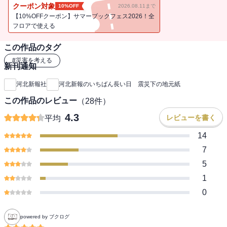
た。極限の状況下で、彼らは何を考え、どう行動したのか？ 新聞
クーポン対象
10%OFF
2026.08.11まで
人たちの凄絶な闘いの記録が本書です。被災者に寄り添った紙面づ
【10%OFFクーポン】サマーブックフェス2026！全
くりが胸に迫ります。あの日を忘れないためにも、長く読み継がれ
フロアで使える
るべき書です。
この作品のタグ
#
災害を考える
新刊通知
河北新報社
河北新報のいちばん長い日 震災下の地元紙
この作品のレビュー
（
28
件）
4.3
レビューを書く
平均
14
7
5
1
0
powered by ブクログ