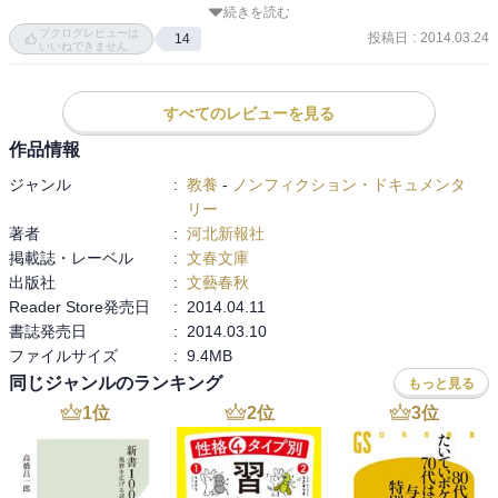
続きを読む
ルタージュ、ハードカバー版と図書館で出会ったのですが、当時、
ブクログレビューは
　数々の難局を克服し、市民に寄り添った一連の報道に対して、
投稿日
:
2014.03.24
14
何かに急き立てられるように読み進めたのを覚えています。

いいねできません
2011年度新聞協会賞(編集部門)を受賞。また本作をもとに制作され
たテレビ東京のドラマ『明日をあきらめない‥がれきの中の新聞
　徹頭徹尾「被災者に寄り添う新聞」であることを貫きながら、
社』で、2012年度日本放送文化大賞、東京ドラマアウォードグラン
すべてのレビューを見る
様々な視点での多重的な現地の取材状況が丹念に、当事者としての
プリを受賞しています。
視点からも積み重ねられていて、重く心に響いてきます。

作品情報
ジャンル
:
教養
-
ノンフィクション・ドキュメンタ
　焼け跡が存在しない“焼野原”

リー
　何も無いところから立ち上る“生の臭気”

著者
:
河北新報社
　空撮カメラマンの“後悔”

掲載誌・レーベル
:
文春文庫
　福島配属であった記者の“懊悩”

出版社
:
文藝春秋
Reader Store発売日
:
2014.04.11
　一つ一つの“出来事”が全て、圧倒的な現実として、迫ってきます。
書誌発売日
:
2014.03.10
決して正解を一つに集約することのできない“現実”として。情報を伝
ファイルサイズ
:
9.4MB
えるという事、事実を伝えるという事は、ジャーナリズムの本質な
同じジャンルのランキング
もっと見る
のだと、そんなことをあらためて。

1
位
2
位
3
位
　“われわれは皆被災者だ。誰かを責めることはするな。”

　ただ単に記事を書くだけが新聞の仕事ではない、情報を可能な限