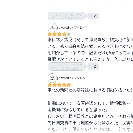
く。編集局、記者ばかりでなく、販売店など
今でも、「自分に出来ることは何か」を模索し
　比較的電話よりメールのほうが通じやすか
きく感じた。

生きている。
繋がらなかったことを思い出す。

　一方で記者たちの被災者に対する思い、人
ブクログレビューは
2
いいねできません
メラマンの目に映る、学校屋上に非難した人
　気仙沼市の被災状況に関する記事が、とて
めんなさいね」と言いながら写真を撮り続け
powered by ブクログ
のが破壊されつくされ、それはこの景色がこ
しかった。その人々が救出されたのは1週間
出す。

東日本大震災（そして原発事故）被災地の新
う。その事実を後日知ったカメラマンは、自分
　また、ようやっと空撮できる機会に恵まれ
いる。彼ら自身も被災者。あるべきものがな
　ここに描かれている記者や編集局の人々も
ンダー越しでないとまともに見れなかった、
を紹介しているので（記者だけが頑張ってい
る。編集局と記者たちの温度差を感じた報道
がうかがえる。

目配せがきいているとも言えそう。久しぶり
も限界の中で報道するという使命と、被災者
　南三陸町の被災状況に関する部分も。海岸
ブクログレビューは
細やかに拾い上げたことで、彼らの姿が浮き彫
2
いいねできません
のままの町民たちとすれ違い、きょうだいか
　河北、という言葉は「白河以北」という意
ぎ黙々と歩む。壊滅、以外の文字が、思い浮か
powered by ブクログ
の値打ちしかない）」という侮辱的な言葉へ
　シャッターを切る最中に涙があふれ、それを
て、これからも紙齢を絶やさずにいて欲しい
東北の新聞社の震災後における初動を描いた記
　とても、つらい。

初動において、安否確認をして、情報収集を
　死者、万単位に。

応機関に類似していると思った。

　犠牲者、万単位に。

じっさい、新潟日報との協定だとか、それを
　どちらがより、つらくないと思われるだろう
先日国交省の東北地整から公開された『災害
　死者、という文章のほうが、分かりやすい。
たなかった。備えていただけでは、十分でなか
　ただ、まだ死んでいない、生きている人たち