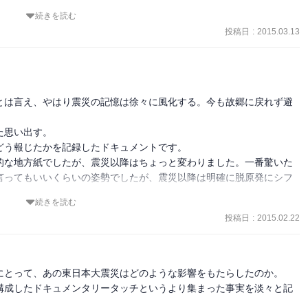
と書いた。

続きを読む
揮もさることながら、後方支援の重要性、とりわけ総支局間での応援
のは、河北新報社ただ一社であったという。

投稿日
:
2015.03.13
そうした後方支援や兵站だってチームのためにとても重要、というム
査で語ったというが、だからこそ良かったのだと思う。冷静ではいら
大切だとも学ぶことができた。

牲、のほうが、ほっとする。

るものとは「情報」であると、改めて認識。

て復活する。利府にあるグランディ21が東北随一の遺体安置所になっ
ントの尊さと同様に、）ネット・TV時代の新聞の尊さが、3.11後に
とは言え、やはり震災の記憶は徐々に風化する。今も故郷に戻れず避
。

ったがまさにそのとおり。

出して、目頭が熱くなる。

思い出す。

う報じたかを記録したドキュメントです。

しかも発災わずか半年で！）まとめられ出版された貴重な記録に、リ
的な地方紙でしたが、震災以降はちょっと変わりました。一番驚いた
れていた点だ。

言ってもいいくらいの姿勢でしたが、震災以降は明確に脱原発にシフ
情に大変満ちた、この記録に。
う、と言った加賀山という人物に辟易した。

続きを読む
となった。

電力はやはり大きな存在です。

対して、他人に対して、【やらせましょう】と言い切った点が解せな
投稿日
:
2015.02.22
けるのか、注目しています。
も理解できるが、そんな風に人を使うなと言いたい。

にとって、あの東日本大震災はどのような影響をもたらしたのか。

構成したドキュメンタリータッチというより集まった事実を淡々と記