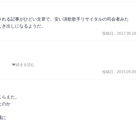
志津川支局の渡辺龍さんらの安否が確認できない、という文章を読ん
。あのときは皆が放射能という見えない敵に怯えていたし、会社から
話が繋がらないだけなのか、動けないから繋がらないのか、流された
い詰めないで気持ちを切り替えて頑張っても良かったのではと思う
きりと胃が痛む。

あったのだと想像する。（「第６章 福島原発のトラウマ」）

される記事がひどい文章で、安い演歌歌手リサイタルの司会者みた
むき出しになるようだ。
ッ、とうめいた。わたしは経験していないけれど、アレは多くの人々
の話、物資不足の中でも新聞発行に奔走する河北新報社の想い、被災
投稿日
:
2017.06.18
ース番組で何度も繰り返し報道された。黒く大きな濁流は瓦礫から何
撃的なスクープ写真の掲載を見送る話、震災１ヶ月後の社内アンケー
どの心の声など、心に深く残る内容。
様からの電話。息子は配達に出かけ連絡が取れず、夫は店の片付けの
でいる、とあたり、誰もが泣き叫びおののくしかなかったその瞬間が
続きを読む
5月3日は、28年前朝日新聞阪神支局襲撃事件の起こった日だ。当時
ても衝撃的な事件だった。中でも銃撃された記者が「指はあるか！」
投稿日
:
2015.05.05
この被害が一番大きいのか、被災状況はどのくらいなのか、そういっ
険にさらされても、なお書くことへの執念は捨てない、その記者魂に
の空撮が必須なのだけれど、あのとき河北新報社がチャーターしてい
日本新聞博物館で初めて知った。震災報道を伝える展示会が開かれてい
らえた。

ないとなって大変だったとあった。

い紙面、そして震災の日も発行されていたことへの驚きで、息を吐く
のか

気と電波で動くもの。すべてが遮断され、頼みの綱は紙媒体。新聞。
の大きさを知ることができた者も大勢いる。新聞がなければどれほど
は想像以上だった。「紙齢（しれい：新聞の発行日数）を絶やさな
に

わからない。

スク装置が倒れ、制作が危ぶまれたが、新潟日報に紙面を作ってもら
交通網が遮断されており取材ができないもどかしさ、無事に帰ってく
していた新潟側の呼びかけで、2006年から有事には強力する協定が出来
になっていたと記載され、向かうことすら一苦労、だが事実を知って
象徴するように、人と人との繋がりが震災後の河北新聞を支えてい