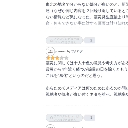
　震災のあの日。わたしは地元仙台にいた。
東北の地名で分からない部分が多いのと、新
地震が起こった。

述（なぜか同じ内容を２回繰り返していると
　夜中過ぎ、寒くてたまらず、わたしは最寄
ない情報など気になった。震災発生直後より
しているが、それが、一時間ごとに、死者の
命・何もできない事に対する葛藤は計り知れ
　ーーで死者百人、という報道のその一時間
破壊力のある出来事なんだとあらためて痛感
という報道を聞いたとき。

　自分がその光景を見たわけではないのに、
ブクログレビューは
2
いいねできません
眠るに眠れずにいた。

　感じた心は人により違い、わたしは上記の
powered by ブクログ
し、あのとき、津波に流されながら生きるこ
震災に関しては十人十色の意見や考え方がある
る。

震災から4年近く経つが節目の日を除くともう
　荒浜での死体に関してはデマだったと後ほ
これを“風化”というのだと思う。

くの方々が亡くなっている。事実でないが、現
あらためてメディアは何のためにあるのか問い
　最初に揺れてから三十分以内くらいは少し
視聴者や読者が食い付くネタを並べ、視聴率
った。メールで家に帰宅する旨を伝え、母やき
　幸い、きょうだいと共にいたため、最寄り
河北新報の関係者はそうでは無かった。

入り込んだと記憶している。

　パン、おにぎり、お弁当、お水、お茶。そ
ブクログレビューは
1
も、それならばと、日持ちのしそうなクッキ
いいねできません
そして自らにも問う。

コーンフレーク、アクエリアスやポカリスエ