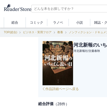
総合
コミック
ラノベ
小説
雑誌・
TOP(総合)
ビジネス・実用フロア
教養
ノンフィクション・ドキュメ
河北新報のいち
河北新報社
/
文藝春秋
作品詳細ページへ戻る
総合評価
（
28
件）