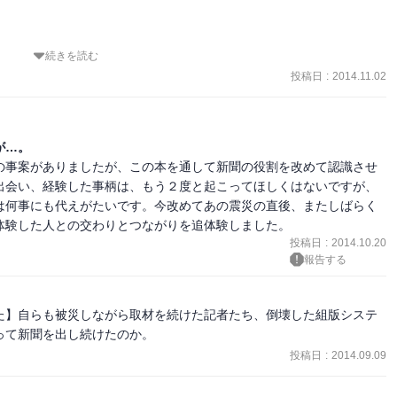
？と。
家族は電気が通じる三日後まで飢えを知らずに済んだ。

母と共に歩き回った。星がとても綺麗で、ああ電気がないとこれほど
続きを読む
し続けようとする河北新報の地元紙としての使命感。その戦いの記
も撮っておけば良かったと今更ながら思う。

投稿日
:
2014.11.02
真のごとく撮影し、そのときの情景を胸に秘めたろうに、あのときは
ときに、新聞の見出しの文言を「死者」にするか「犠牲者」にするか
やりするしかなかった。

た河北新報。それは被災者に寄り添うと決めた地元紙ゆえの苦悶。

かったろうか、近所に銀行があり、非常灯らしいものがともったのを
屋上に「SOS」の文字を発見したカメラマンは、写真を撮り続けるこ
が…。
たときの明るさ。

どもそれができない無力感。

の事案がありましたが、この本を通して新聞の役割を改めて認識させ
れられないと思っている。

救出活動が行われることを期待していたが、後に明らかになった事実
出会い、経験した事柄は、もう２度と起こってほしくはないですが、
れ、メールもざくざく通じ始めた。電話も繋がり、ほっとしたのを覚
人たちのところに医療チームが到着したのは１週間後だった。その厳
は何事にも代えがたいです。今改めてあの震災の直後、またしばらく
体験した人との交わりとつながりを追体験しました。
クープ写真の掲載を取りやめる。被災者とともにあると決めたこと
投稿日
:
2014.10.20
報告する
20110405_16576.html?PAGE=1#container

さぶられる。そこはまさに戦場のようであった。

るためには良質なノンフィクションだった。

index.php/ja-menu-item-search.html?
はもう頑張っている」という被災者の言葉が心に痛かった。
た】自らも被災しながら取材を続けた記者たち、倒壊した組版システ
って新聞を出し続けたのか。
投稿日
:
2014.09.09