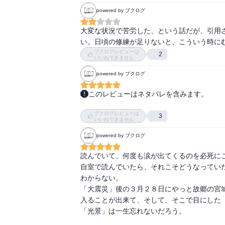
　武田真一さんの、ボタンを押す手が震え、
て記者をやめてしまう話には心を動かされた
powered by ブクログ
で、ぞわぞわと背中に怖気が走った。ただ電
も避難指示が出ていたのだから、そこまで思
から繋がらないのか、生と死が垣間見え、きり
が、彼女にはそうできないくらい後悔、葛藤が
大変な状況で苦労した、という話だが、引用
　ーー津波が来た！　地獄だ！

い。日頃の修練が足りないと、こういう時に
　その題名を見た瞬間に、絶望が訪れて、ウ
その他にも配達中に犠牲になった販売店の方
ブクログレビューは
2
にとっての地獄だった。ユーチューブやニュ
いいねできません
者の気持に寄り添うことを基本姿勢として衝
からを押しやり、詰め込み、のしていく。

トでわかった記者たちの「苦痛」「感激」な
powered by ブクログ
　荒浩一さんにかかってきた深沼販売所の奥
ために逃げ遅れた。半狂乱となって泣き叫ん
このレビューはネタバレを含みます。
ありありと浮かんだ。

　個人的な話になるが、この本を読み終わった
ブクログレビューは
学生で物を書く仕事に憧れていた私には、と
3
いいねできません
　空撮が災害時には一番良いのだそうだ。ど
と叫んだという逸話が忘れられない。命の危
た情報が一挙に獲得できる。

powered by ブクログ
圧倒された。

　だからこそヘリコプターをチャーターして
　河北新報という名は2013年4月、横浜の
読んでいて、何度も涙が出てくるのを必死にこ
るヘリコプターを扱う会社が被災し空撮ができ
て、その紙面が掲示されていたのだ。生々し
自室で読んでいたら、それこそどうなっていた
　インターネット、テレビ、ラジオ。みな電
ことしかできなかった。

わからない。

河北新報社が新聞を配布したからこそ、被害
　この本に描かれた、紙面の裏にあった葛藤
「大震災」後の３月２８日にやっと故郷の宮城
の規模の地震だったか、被害状況なのか、何も
い」ことへの執念。組版基本サーバーのディ
入ることが出来て、そして、そこで目にした

　現場取材班に関しても、被災地に向かうも
えるようになる。2004年の中越地震を経験
「光景」は一生忘れないだろう。

ることができるかの不安、それらがないまぜ
ていたのが役立ったのだという。このことが
広めなければならず、大変だなと思った。
