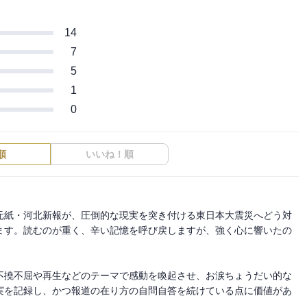
14
7
5
1
0
順
いいね！順
元紙・河北新報が、圧倒的な現実を突き付ける東日本大震災へどう対
ます。読むのが重く、辛い記憶を呼び戻しますが、強く心に響いたの
不撓不屈や再生などのテーマで感動を喚起させ、お涙ちょうだい的な
実を記録し、かつ報道の在り方の自問自答を続けている点に価値があ