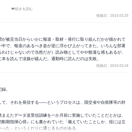
、新聞に関わるすべての人々を描くことで、新聞のもつ底力をより大
ながら

った、とあり、事実、メールはたまに入ってきたけれど、電話は全く
続きを読む
間らしい弱さや苦悩も生々しく胸に迫る。ヘリで空撮を行っているカ
投稿日
:
2015.03.25
々の作った「SOS」の文字。助けてあげられず「ごめんなさいね、ご
もつらかった。開口一番、墓場だ、と書かれたその文章。すべてのも
、その写真の報道で助けになれればと祈っていたというが、現実は厳
の先しばらくずっと続くことを物語っており、陰鬱とした空気を醸し
後、その間ほとんど食べ物もなくスティックシュガーをなめていたとい
聞が被災当日からいかに報道・取材・発行に取り組んだかが描かれて
の仕事が役に立っていなかったと苦しむ。

、その写真を撮る際に、とても直視できなかったという部分。ファイ
い中で、報道のあるべき姿が逆に浮かび上がってきた。いろんな部署
被災者だ。水や燃料・食料不足の中、極限の状態で新聞を作ってい
と。被災が広範囲すぎて、何もかもが信じられなかったであろうこと
るわけじゃないので当然だが）読み物としてやや散漫な感もあるが、
部次長が、アンケートを行い、その苦悩が明らかになる。精神も体力
に本を読んで涙腺が緩んだ。通勤時に読んだのは失敗。
に役立っているのかという無力さ。その狭間で葛藤する人々の言葉を
線は二キロも先のはずなのに、漁具に巻き込まれた車の数々、無表情
りになり、まっすぐに響いてくる。

投稿日
:
2015.03.24
も分からぬがランドセルを背負った学生と中学生らしい学生が手を繋
味で、「白河以北一山百文（白河より北は荒れ地ばかりでひと山百文
ばない。

の反骨精神からなるという。東北人らしい粘り強さ、やさしさを持っ
知られまいと食いしばるカメラマン。

と心から願う。
録。

して、それを発信する――というプロセスは、国交省や自衛隊等の対
踏まえたデータ送受信訓練を一か月前に実施していたことだとかは、
か。

初動期指揮心得』にも書かれていた「備えていたことしか、役には立


った」というくだりに通じるものがある。

に、絶望を植える言葉だ。
