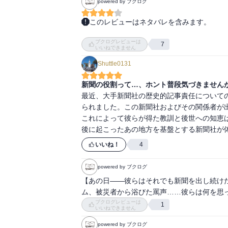
powered by ブクログ
いざという時、お前は悩むのか？走れるのか
ョコレートなどを買い込んだ。

　この買い込みがあったおかげで、わたしたち
このレビューはネタバレを含みます。
　夜、ほかに空いているコンビニがないか、
自社も被災したにもかかわらず、新聞を発行
空は美しいのか、と思った。そのときの写真で
ブクログレビューは
録。

7
いいねできません
　今ならスマートフォンで山のように証拠写
宮城県の死者が万単位になることが分かった
ただひたすら、これは現実なんだろうかとぼん
Shuttle0131
で悩み、ただ一紙「犠牲『万単位に』」とし
　三日目の夜、いやもうあのときは深夜に近
石巻市上空のヘリで飛んでいると、小学校の
新聞の役割って…、ホント普段気づきません
見て、電気がついたのか！？とスイッチを押し
としかできない。救助の手を差し伸べたいけれ
最近、大手新聞社の歴史的記事責任について
　あのときの安堵は、これから先いつまでも忘
それでも、この写真が新聞に載れば速やかな
られました。この新聞社およびその関係者が
　ぶわっ、とエアコンが作動し暖かさに包ま
によると、このとき屋上で助けを求めていた
これによって彼らが得た教訓と後世への知恵
えている。

しい現実に苦しむことになるカメラマン。

後に起こったあの地方を基盤とする新聞社が
＊＊＊＊＊

人々が津波にのみ込まれる様子を捕らえたス
が、心の葛藤を生むという現実。

いいね！
4
https://www.news-postseven.com/archives/
過酷な状況下に置かれた記者たちの葛藤に心揺
http://www.2002rifu.net/miyasta/shinsai.htm

発災後、被災地で起こっていたことを再認識す
powered by ブクログ
https://kioku.library.pref.miyagi.jp/onagawa/
「あなたは頑張れと言うけれど、わたしたち
【あの日――彼らはそれでも新聞を出し続け
action=detail&uniqid=58110000005436
ム、被災者から浴びた罵声……彼らは何を思
ブクログレビューは
1
いいねできません
powered by ブクログ