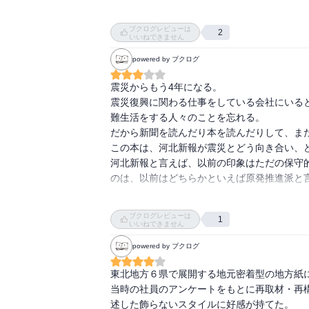
　だから、河北新報社、宮下拓さんは、犠牲、
また、土地勘のある記者を派遣するという指
　翌十四日の朝刊に於いて、犠牲者、と打った
ブクログレビューは
2
だとか、「おにぎり隊」の活躍も印象的で、
　感情論でぶれすぎた、と宮下さんは社内調
いいねできません
ードを作りだし共有することが、精神衛生上も
れないのが、震災なのだから。個人的には、犠
powered by ブクログ
さらに、単純に、被災直後の人々に最も欲され
　冒頭に書いた深沼販売所の件が、ここに来
震災からもう4年になる。

（とくに、デジカメ・スマホ時代の写真のプリ
たことは記憶に新しい。

震災復興に関わる仕事をしている会社にいる
改めて明らかにされた、と思う。

　子供らと共に奥様が訪れ、遺体の確認をする
難生活をする人々のことを忘れる。

「アナログメディアの重要性」という指摘もあ
　冒頭で読んだ、泣き叫びうろたえる様を思い
だから新聞を読んだり本を読んだりして、また
この本は、河北新報が震災とどう向き合い、ど
そして何より、あのころの動きがこうして（
　ただ一部、気になる点があった。

河北新報と言えば、以前の印象はただの保守
スペクトと感謝を抱かずにいられない。

　女性たちが飯炊き女のようにアコギに利用さ
のは、以前はどちらかといえば原発推進派と
しかも、何度も涙腺が緩んだほど、正直な感
　山形支部だかの、浦響子さんにやらせましょ
トしたことです。

　この点において誰も言及しておらず、ハァ？
大きな企業が少ない東北の経済にとって、東北
ブクログレビューは
　男尊女卑とかそういう問題でなく、女性に
1
河北新報がそれに抗してどこまで脱原発を貫
いいねできません
い。

powered by ブクログ
　勿論、炊き出しには人数が必要だということ
東北地方６県で展開する地元密着型の地方紙
＊＊＊＊＊＊＊＊＊＊

当時の社員のアンケートをもとに再取材・再
　ここからは、個人的なめも。

述した飾らないスタイルに好感が持てた。
