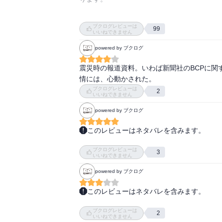
　100年以上新聞を出し続けている河北新報
ブクログレビューは
99
者」のスタンスで、全国紙とは違う切り口の
いいねできません
一貫姿勢に胸打たれます。

powered by ブクログ
　〈当事者〉でなければ真実を語る・伝える
震災時の報道資料。いわば新聞社のBCPに
念に拾った報道には、血の通った言葉の力があ
情には、心動かされた。
　本とともに、紙の新聞購読者が減る一方の
ブクログレビューは
2
いいねできません
一冊でした。

powered by ブクログ
　数々の難局を克服し、市民に寄り添った一連
をもとに制作されたテレビ東京のドラマ『明日
このレビューはネタバレを含みます。
大賞、東京ドラマアウォードグランプリを受
市政だよりに掲載されていたのを見て図書館で
ブクログレビューは
河北新報と各記者が、東日本大震災発生時に
3
いいねできません
いるのに被災者に情報を届けるために必死に闘
powered by ブクログ
記事見出しを「死者」とするか「犠牲者」と
このレビューはネタバレを含みます。
慮で、感銘を受けた。（「第３章 死者と犠牲
　一枚一枚めくっていくたびに、涙がこぼれ
ブクログレビューは
た。情景が浮かぶようだった。

2
また、若い女性記者が原発爆発後に福島を離
いいねできません