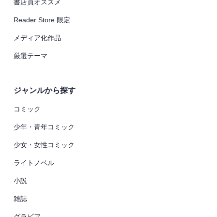
書店員オススメ
Reader Store 限定
メディア化作品
厳選テーマ
ジャンルから探す
コミック
少年・青年コミック
少女・女性コミック
ライトノベル
小説
雑誌
グラビア