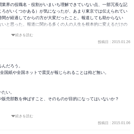
まだ大学生だった。卒業まで後少しというところ。そんな折、あの大
聞業界の役職名・役割がいまいち理解できていない点、一部冗長な記
ころがいくつかある）が気になったが、あまり東京では伝えられてい
りの学校から車中泊に移行した際に、カーナビのラジオだったと記憶
時間が経過してからの方が大変だったこと。報道しても助からない
数を増やしていったのを聞いた時には絶望しか浮かばなかった。

ないと思った。報道に関わる多くの人の人生を根本的に変えるだけの
後に、ーーで死者二百人、またその一時間後に、ーーで死者三百人、
した。
続きを読む
涙が止まらず、脳裏には見てもいないのに連なる死体の想像が溢れ、
投稿日
:
2015.01.26
ようにただ震えていただけだったけれど、まだ寒さをしのげた。しか
とに必死だった人や、建物の中にも入らずに震えるだけだった人もい
んだろう。

全国紙や全国ネットで震災が報じられることは殆ど無い。

ど知ったけれど、それを知るまでは恐ろしさしかなかった。実際、多
実ではある。

たい。

繋がり、そのあとまったく通じなかった。母とも連絡が取れず大変だ
や販売部数を伸ばすこと、そのものが目的になってはいないか？

ょうだいを待つ時間はじりじりしたものだった。

のコンビニでごはんを買おうと思い立ち、長蛇の列をなすコンビニに
続きを読む
ういったものはかけらも見当たらず、まあそれは当たり前なのだけど
投稿日
:
2015.01.06
ーやビスケット、牛乳がなくとも栄養は多少とれるであろうと踏んで
ットなどの飲料水、山中などでは糖分があると良いと言われるのでチ