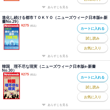
あらすじを見る
進化し続ける都市ＴＯＫＹＯ（ニューズウィーク日本版e-新
書No.29）
¥
275
(税込)
カートに入れる
試し読み
お気に入り
あらすじを見る
韓国 理不尽な現実（ニューズウィーク日本版e-新書
No.30）
¥
275
(税込)
カートに入れる
試し読み
お気に入り
あらすじを見る