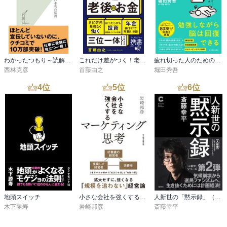
わかったつもり～読解力がつかない本当の原因～
これだけ差がつく！老後のお金 55歳から15年で2500万円をつくる
疲れ切った人のための勉強法
西林克彦
首藤由之
堀田秀吾
4
位
5
位
6
位
地頭スイッチ
小さな会社を強くするマーケティング思考
人新世の「黙示録」（集英社シリーズ・コモン）
木下勝寿
岩崎邦彦
斎藤幸平