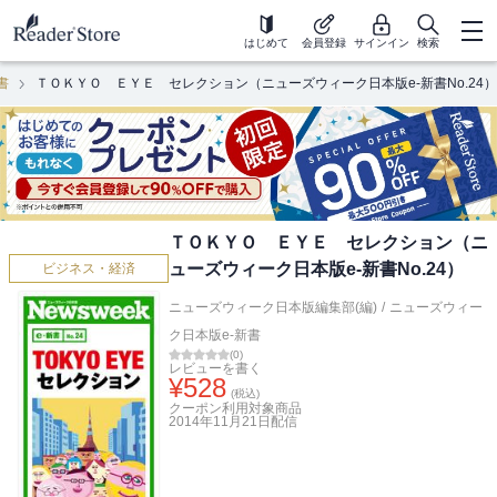
はじめて
会員登録
サインイン
検索
書
ＴＯＫＹＯ ＥＹＥ セレクション（ニューズウィーク日本版e-新書No.24）
ＴＯＫＹＯ ＥＹＥ セレクション（ニ
ューズウィーク日本版e-新書No.24）
ビジネス・経済
ニューズウィーク日本版編集部(編)
/
ニューズウィー
ク日本版e-新書
(
0
)
レビューを書く
¥
528
(税込)
クーポン利用対象商品
2014年11月21日
配信