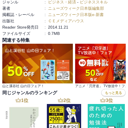
ジャンル
:
ビジネス・経済
-
ビジネススキル
著者
:
ニューズウィーク日本版編集部
掲載誌・レーベル
:
ニューズウィーク日本版e-新書
出版社
:
ＣＥメディアハウス
Reader Store発売日
:
2014.11.21
ファイルサイズ
:
0.7MB
関連する特集
山と溪谷社 山の日フェア！
アニメ「刃牙道」 TV放送中！フ
同じジャンルのランキング
もっと見る
1
位
2
位
3
位