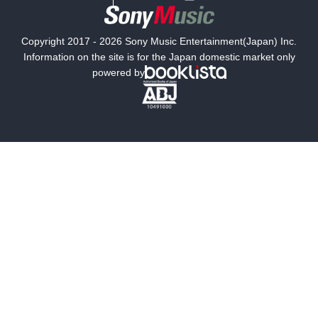
国内小説
海外小説
Copyright 2017 - 2026 Sony Music Entertainment(Japan) Inc.
ミステリー
SF
Information on the site is for the Japan domestic market only
powered by
歴史・時代小説
文学
雑誌
グラビア写真集
ボーイズラブ
ティーンズラブ
人文・思想・歴史
社会・政治・法律
ビジネス・経済
サイエンス・テクノロジー
コンピュータ・情報
くらし・家庭
料理・酒
ファッション・美容・ダイエット
ホビー&カルチャー
スポーツ・アウトドア