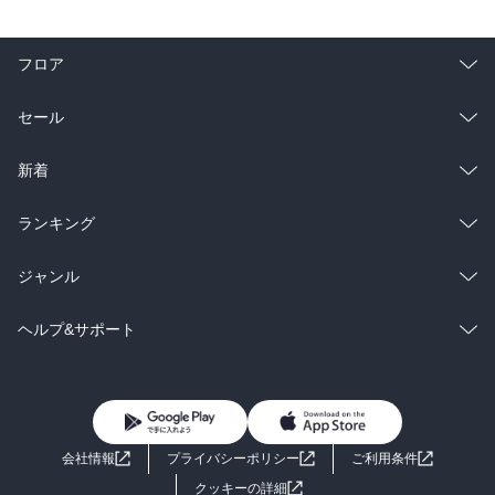
フロア
総合
コミック
セール
ラノベ
小説
総合
コミック
新着
雑誌・グラビア
ビジネス・実用
ラノベ
小説
総合
コミック
ランキング
BL・TL
雑誌・グラビア
ビジネス・実用
ラノベ
小説
総合
コミック
ジャンル
BL・TL
雑誌・グラビア
ビジネス・実用
ラノベ
小説
コミック
男性コミック
ヘルプ&サポート
BL・TL
雑誌・グラビア
ビジネス・実用
女性コミック
コミック誌
初めての方へ
ヘルプ
BL・TL
ライトノベル
男子向けラノベ
よくあるご質問
お問い合わせ
会社情報
プライバシーポリシー
ご利用条件
女子向けラノベ
小説
利用規約
クッキーの詳細