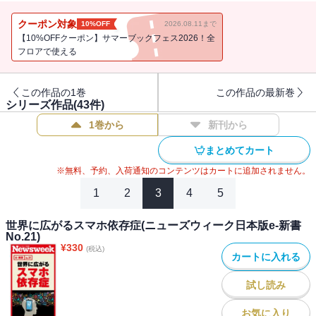
アルノー、イギリス人翻訳家スティーブン・ウォルシュ、歌舞伎町
案内人・李小牧、明治学院大学教授マイケル・プロンコ、一橋大学
クーポン対象
10%OFF
2026.08.11まで
准教授クォン・ヨンソク）のコラム40本をセレクション。
【10%OFFクーポン】サマーブックフェス2026！全
東京を愛してやまない彼らが、震災後の街中で見つけたミラクルな
フロアで使える
日常を綴ります。
この作品の1巻
この作品の最新巻
＜表紙イラスト＞南後卓矢
シリーズ作品(
43
件)
1巻から
新刊から
まとめてカート
※無料、予約、入荷通知のコンテンツはカートに追加されません。
1
2
3
4
5
世界に広がるスマホ依存症(ニューズウィーク日本版e-新書
No.21)
¥
330
(税込)
カートに入れる
試し読み
お気に入り