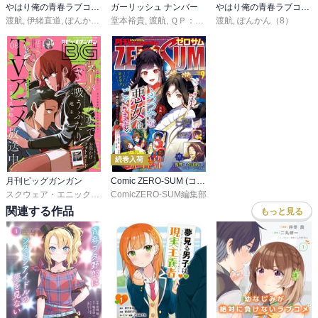
やはり俺の青春ラブコメはまちがっている。@comic
ガーリッシュ ナンバー
やはり俺の青春ラブコメはまちがっている。
渡航
,
伊緒直道
,
ぽんかん８
堂本裕貴
,
渡航
,
ＱＰ：ｆｌａｐｐｅｒ
渡航
,
ぽんかん（8）
続巻入荷
月刊ビッグガンガン
Comic ZERO-SUM (コミック ゼロサム)
スクウェア・エニックス
,
地主
ComicZERO-SUM編集部
,
藍依青糸
,
諸星サロ
,
佳奈
関連する作品
もっと見る