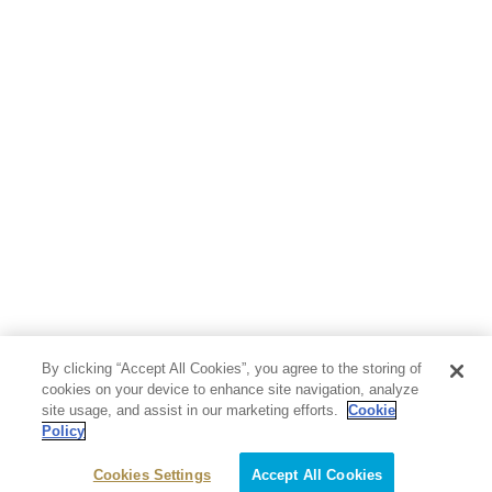
人文・思想・歴史
社会・政治・法律
ビジネス・経済
サイエンス・テクノロジー
コンピュータ・情報
くらし・家庭
料理・酒
ファッション・美容・ダイエット
ホビー&カルチャー
スポーツ・アウトドア
地図・ガイド
エンターテイメント
芸術・アート
映画・音楽・演劇
By clicking “Accept All Cookies”, you agree to the storing of
写真集
教養
cookies on your device to enhance site navigation, analyze
site usage, and assist in our marketing efforts.
Cookie
Policy
医学・福祉
教育・語学・参考書
Cookies Settings
Accept All Cookies
児童書