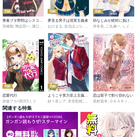
完結
完結
完結
青春ブタ野郎はシスコンアイドルの夢を見ない
夢見る男子は現実主義者
幼なじみが絶対に負けないラブコメ
宮崎順
,
鴨志田一
,
溝口ケージ
おけまる
,
吉北ぽぷり
,
さばみぞれ
井冬良
,
二丸修一
,
しぐれうい
完結
完結
恋愛代行
ようこそ実力至上主義の教室へ ２年生編
恋は双子で割り切れない
赤坂アカ×西沢5ミリ
紗々音シア
,
衣笠彰梧
,
トモセシュンサク
高村資本
,
ＯＫＡＲＩ
,
ある
関連する特集