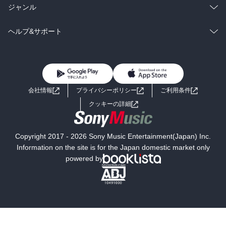
BL・TL
雑誌・グラビア
ビジネス・実用
ラノベ
小説
総合
コミック
ジャンル
BL・TL
雑誌・グラビア
ビジネス・実用
ラノベ
小説
コミック
男性コミック
ヘルプ&サポート
BL・TL
雑誌・グラビア
ビジネス・実用
女性コミック
コミック誌
初めての方へ
ヘルプ
BL・TL
ライトノベル
男子向けラノベ
よくあるご質問
お問い合わせ
会社情報
プライバシーポリシー
ご利用条件
女子向けラノベ
小説
利用規約
クッキーの詳細
国内小説
海外小説
Copyright 2017 - 2026 Sony Music Entertainment(Japan) Inc.
ミステリー
SF
Information on the site is for the Japan domestic market only
powered by
歴史・時代小説
文学
雑誌
グラビア写真集
ボーイズラブ
ティーンズラブ