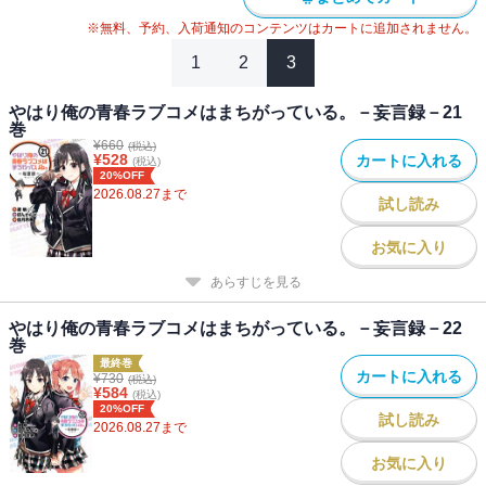
※無料、予約、入荷通知のコンテンツはカートに追加されません。
1
2
3
やはり俺の青春ラブコメはまちがっている。－妄言録－21
巻
¥
660
(税込)
¥
528
カートに入れる
(税込)
20%OFF
2026.08.27
まで
試し読み
お気に入り
あらすじを見る
やはり俺の青春ラブコメはまちがっている。－妄言録－22
巻
最終巻
カートに入れる
¥
730
(税込)
¥
584
(税込)
20%OFF
試し読み
2026.08.27
まで
お気に入り