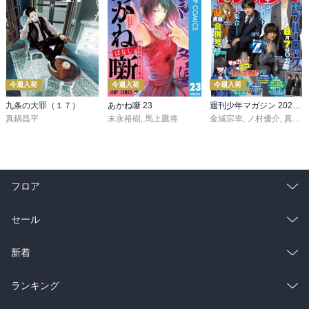
今週入荷
今週入荷
今週入荷
九条の大罪（１７）
あかね噺 23
週刊少年マガジン 2026年36・37号[2026年8月5日発売]
真鍋昌平
末永裕樹
,
馬上鷹将
金城宗幸
,
ノ村優介
,
真島ヒロ
フロア
総合
コミック
セール
ラノベ
小説
総合
コミック
新着
雑誌・グラビア
ビジネス・実用
ラノベ
小説
総合
コミック
ランキング