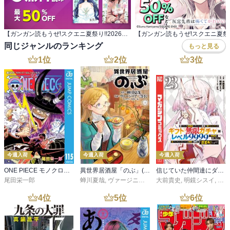
【ガンガン読もうぜ!スクエニ夏祭り!!2026】 ガンガン読もうぜ!スターマイン
同じジャンルのランキング
もっと見る
1
位
2
位
3
位
今週入荷
今週入荷
今週入荷
ONE PIECE モノクロ版 115
異世界居酒屋「のぶ」(22)
信じていた仲間達にダンジョン奥地で殺されかけたがギフト『無限ガチャ』でレベル９９９９の仲間達を手に入れて元パーティーメンバーと世界に復讐＆『ざまぁ！』します！（２３）
尾田栄一郎
蝉川夏哉
,
ヴァージニア二等兵
大前貴史
,
転
,
明鏡シスイ
,
ｔｅ
4
位
5
位
6
位