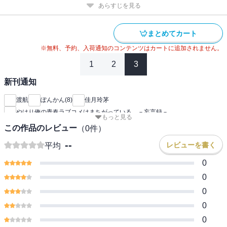
あらすじを見る
まとめてカート
※無料、予約、入荷通知のコンテンツはカートに追加されません。
1
2
3
新刊通知
渡航
ぽんかん(8)
佳月玲茅
やはり俺の青春ラブコメはまちがっている。－妄言録－
もっと見る
この作品のレビュー
（
0
件）
--
レビューを書く
平均
0
0
0
0
0