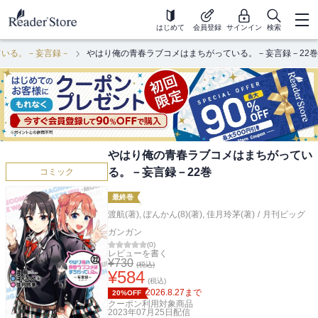
はじめて
会員登録
サインイン
検索
ている。－妄言録－
やはり俺の青春ラブコメはまちがっている。－妄言録－22巻
やはり俺の青春ラブコメはまちがってい
る。－妄言録－22巻
コミック
最終巻
渡航(著)
,
ぽんかん(8)(著)
,
佳月玲茅(著)
/
月刊ビッグ
ガンガン
(
0
)
レビューを書く
¥
730
(税込)
¥
584
(税込)
2026.8.27
まで
20%OFF
クーポン利用対象商品
2023年07月25日
配信