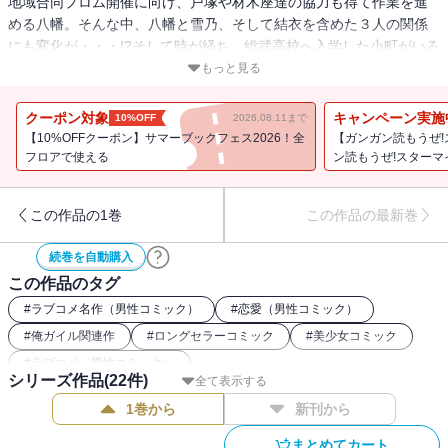
地域合同プロム開催に向け、戸塚や材木座達の協力も得て作業を進
める八幡。そんな中、八幡と雪乃、そして結衣を含めた３人の関係
にも変化が・・・!?そして時が経ち、総武高校へ入学した小町がいろ
はを引き連れ奉仕部の部室へ現れ・・・!?大人気ラノベのコミカライ
もっと見る
ズ、大団円の最終巻！
クーポン対象
キャンペーン実施
10%OFF
2026.08.11まで
【10%OFFクーポン】サマーブックフェス2026！全
【ガンガン読もうぜ!ス
フロアで使える
ン読もうぜ!スターマ
この作品の1巻
この作品の最新巻
続巻を自動購入
この作品のタグ
#
ラブコメ名作（男性コミック）
#
恋愛（男性コミック）
#
俺ガイル関連作
#
ロングセラーコミック
#
美少女コミック
#
ラブコメ（男性コミック）
シリーズ作品(
22
件)
全て表示する
1巻から
新刊から
まとめてカート