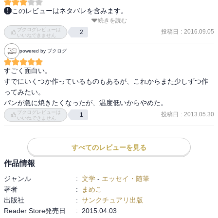
このレビューはネタバレを含みます。
続きを読む
「いつもは買っているものをおうちで手作りしよう！」がテーマの
ブクログレビューは
かわいい漫画でストーリーが進みつつ、間にカラー写真と優しい色
投稿日
:
2016.09.05
2
いいねできません
調のレシピが挟まっている形式なので、見るだけでもわくわくほの
powered by ブクログ
ぼの楽しめる手作り料理本。とは言え、べっこう飴を皮切りに、は
んぺんやこんにゃく、はては燻製まで作っちゃう、思ったより本格
すごく面白い。

的な内容でした。お料理と言うより素材作りの感がありますが、わ
すでにいくつか作っているものもあるが、これからまた少しずつ作
くわくしながら手作りを楽しみたい方にはお勧めです。
ってみたい。

パンが急に焼きたくなったが、温度低いからやめた。
ブクログレビューは
投稿日
:
2013.05.30
1
いいねできません
すべてのレビューを見る
作品情報
ジャンル
:
文学
-
エッセイ・随筆
著者
:
まめこ
出版社
:
サンクチュアリ出版
Reader Store発売日
:
2015.04.03