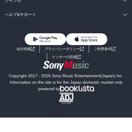
ジャンル
BL・TL
雑誌・グラビア
ビジネス・実用
ラノベ
小説
コミック
男性コミック
ヘルプ&サポート
BL・TL
雑誌・グラビア
ビジネス・実用
女性コミック
コミック誌
初めての方へ
ヘルプ
BL・TL
ライトノベル
男子向けラノベ
よくあるご質問
お問い合わせ
会社情報
プライバシーポリシー
ご利用条件
女子向けラノベ
小説
利用規約
クッキーの詳細
国内小説
海外小説
Copyright 2017 - 2026 Sony Music Entertainment(Japan) Inc.
ミステリー
SF
Information on the site is for the Japan domestic market only
powered by
歴史・時代小説
文学
雑誌
グラビア写真集
ボーイズラブ
ティーンズラブ