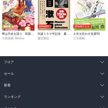
最終巻
93%OFF
20%ポイント
華は天命を謳う 莉国後宮女医伝 五
生誕１５０年記念 夏目漱石 名作セット
人生を狂わす名著50
小田菜摘
,
Minoru
夏目漱石
三宅香帆
フロア
総合
コミック
セール
ラノベ
小説
総合
コミック
新着
雑誌・グラビア
ビジネス・実用
ラノベ
小説
総合
コミック
ランキング
BL・TL
雑誌・グラビア
ビジネス・実用
ラノベ
小説
総合
コミック