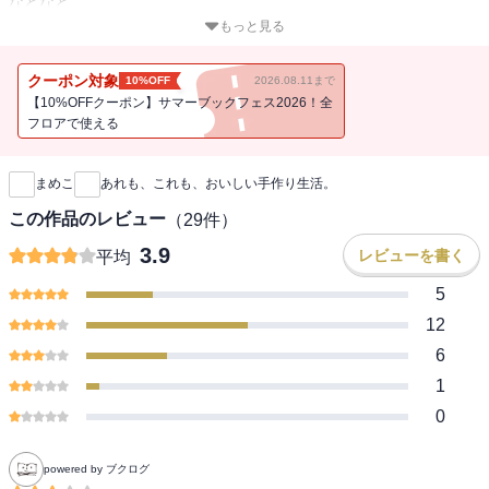
などなど、
「こんなものまで自分で作れるのか」という驚きのレシピが盛りだ
もっと見る
くさん。
シャカシャカふるだけで作れる簡単で美味しいバターから、
クーポン対象
10%OFF
2026.08.11まで
段ボールを利用した簡易スモーカーで手間隙かけて作るハムまで
【10%OFFクーポン】サマーブックフェス2026！全
全113品の自家製レシピを掲載!
フロアで使える
新刊通知
また、「コツ」や「失敗しやすいポイント」「毎日の料理に役立つ
まめこ
あれも、これも、おいしい手作り生活。
プチ情報」などを
コミックで解説しているので、初心者でも安心してチャレンジでき
この作品のレビュー
（
29
件）
ます!
3.9
レビューを書く
平均
5
12
6
1
0
powered by ブクログ