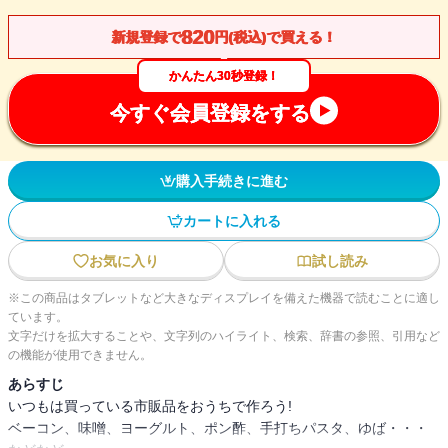
820
新規登録で
円(税込)で買える！
かんたん30秒登録！
今すぐ会員登録をする
購入手続きに進む
カートに入れる
お気に入り
試し読み
※この商品はタブレットなど大きなディスプレイを備えた機器で読むことに適し
ています。
文字だけを拡大することや、文字列のハイライト、検索、辞書の参照、引用など
の機能が使用できません。
あらすじ
いつもは買っている市販品をおうちで作ろう!
ベーコン、味噌、ヨーグルト、ポン酢、手打ちパスタ、ゆば・・・