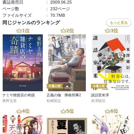
書誌発売日
:
2009.06.25
ページ数
:
232ページ
ファイルサイズ
:
70.7MB
同じジャンルのランキング
もっと見る
1
位
2
位
3
位
今週入荷
今週入荷
ナミヤ雑貨店の奇蹟
正義の枷 降格刑事2
談話室米澤
東野圭吾
松嶋智左
米澤穂信
4
位
5
位
6
位