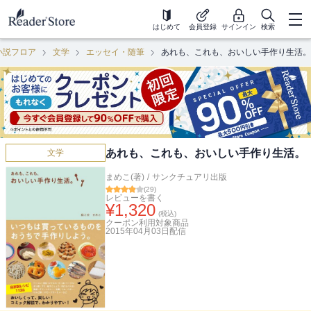
はじめて
会員登録
サインイン
検索
小説フロア
文学
エッセイ・随筆
あれも、これも、おいしい手作り生活。
あれも、これも、おいしい手作り生活。
文学
まめこ(著)
/
サンクチュアリ出版
(
29
)
レビューを書く
¥
1,320
(税込)
クーポン利用対象商品
2015年04月03日
配信