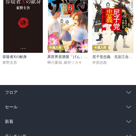
今週入荷
今週入荷
容疑者Xの献身
異世界居酒屋「げん」三杯目
尼子党忠義 北近江合戦心得〈八〉
東野圭吾
蝉川夏哉
,
碓井ツカサ
井原忠政
フロア
総合
コミック
セール
ラノベ
小説
総合
コミック
新着
雑誌・グラビア
ビジネス・実用
ラノベ
小説
総合
コミック