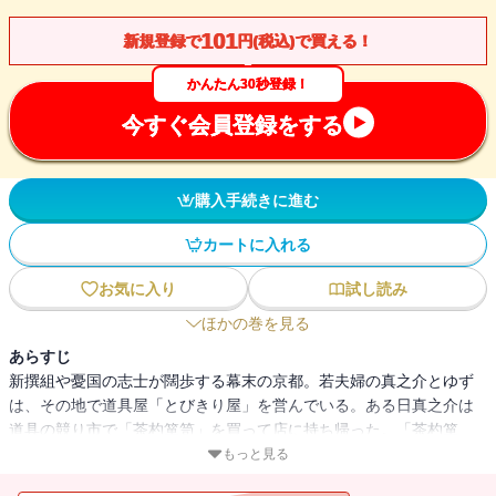
101
新規登録で
円(税込)で買える！
かんたん30秒登録！
今すぐ会員登録をする
購入手続きに進む
カートに入れる
お気に入り
試し読み
ほかの巻を見る
あらすじ
新撰組や憂国の志士が闊歩する幕末の京都。若夫婦の真之介とゆず
は、その地で道具屋「とびきり屋」を営んでいる。ある日真之介は
道具の競り市で「茶杓箪笥」を買って店に持ち帰った。「茶杓箪
笥」はその名のとおり茶杓を収める箱で、仕切りに一つずつ茶杓が
もっと見る
収められていたが、一つだけ中が空いているものがあった。そこに