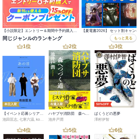
【小説限定】エントリー＆期間中予約購入でクーポンプレゼント
【夏電書2026】 セット割キャン
同じジャンルのランキング
もっと見る
1
位
2
位
3
位
本日入荷
今週入荷
50%OFF
【イベント応募シリアルコード付】池田匡志出演・オーディオフォトブック「あの日」SPECIAL EDITION（音声／動画付）
ハヤブサ消防団 森へつづく道
ばくうどの悪夢
池田匡志
,
七寒六温
,
konoko58
池井戸潤
,
村崎キコ
澤村伊智
4
位
5
位
6
位