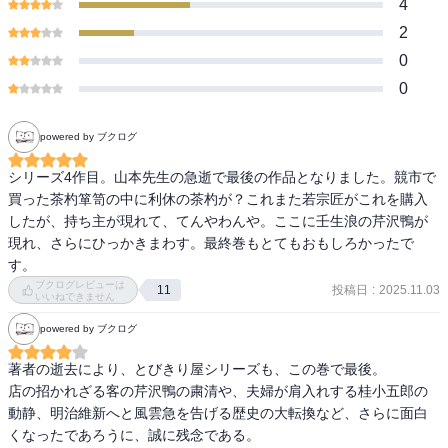
4
2
0
0
powered by ブクログ
シリーズ4作目。山本先生の急逝で最後の作品となりました。競市で
買った茶杓箪笥の中に利休の茶杓が？これまた若宗匠がこれを購入
したが、持ち主が現れて、てんやわんや。ここに壬生浪の芹沢鴨が
現れ、さらにひっかきまわす。最終巻もとてもおもしろかったで
す。
ブクログレビューは
投稿日
:
2025.11.03
11
いいねできません
powered by ブクログ
著者の逝去により、とびきり屋シリーズも、この巻で最後。

店の招かれざる客の芹沢鴨の粛清や、夫婦が肩入れする桂小五郎の
動静、明治維新へと風雲急を告げる歴史の大転換など、さらに面白
くなったであろうに、誠に残念である。
