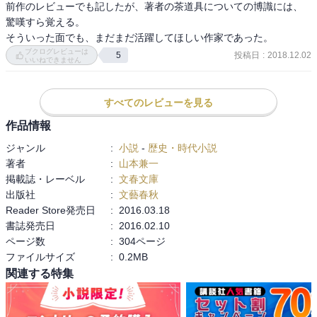
前作のレビューでも記したが、著者の茶道具についての博識には、
驚嘆すら覚える。

そういった面でも、まだまだ活躍してほしい作家であった。
ブクログレビューは
投稿日
:
2018.12.02
5
いいねできません
すべてのレビューを見る
作品情報
ジャンル
:
小説
-
歴史・時代小説
著者
:
山本兼一
掲載誌・レーベル
:
文春文庫
出版社
:
文藝春秋
Reader Store発売日
:
2016.03.18
書誌発売日
:
2016.02.10
ページ数
:
304ページ
ファイルサイズ
:
0.2MB
関連する特集