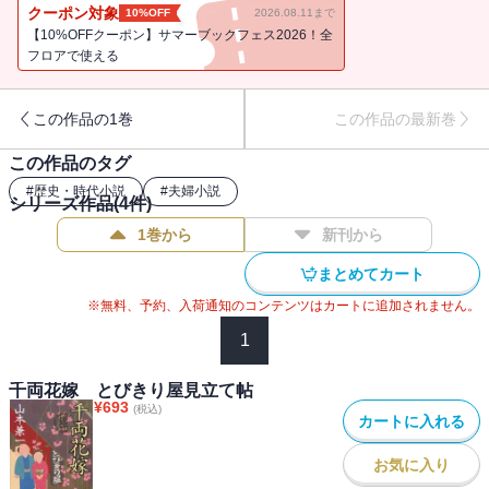
あるべき茶杓をめぐり、新撰組の芹沢鴨、茶の湯家元の若宗匠、も
クーポン対象
10%OFF
2026.08.11まで
との「茶杓箪笥」の持ち主、そしてゆずの間で騒動が持ち上がる。
【10%OFFクーポン】サマーブックフェス2026！全
そこにあるべき茶杓はあの利休居士のものというが、真相は？ 物を
フロアで使える
見立てる不思議と喜びを描く「とびきり屋見立て帖」、惜しくも急
逝した著者が遺したシリーズ第四弾。表題作を含めた傑作連作短篇6
この作品の1巻
この作品の最新巻
本を収録。
この作品のタグ
#
歴史・時代小説
#
夫婦小説
シリーズ作品(
4
件)
1巻から
新刊から
まとめてカート
※無料、予約、入荷通知のコンテンツはカートに追加されません。
1
千両花嫁 とびきり屋見立て帖
¥
693
(税込)
カートに入れる
お気に入り