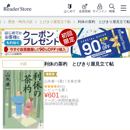
はじめて
会員登録
サインイン
検索
説
歴史・時代小説
とびきり屋見立て帖
利休の茶杓 とびきり屋見立て帖
利休の茶杓 とびきり屋見立て帖
小説
最新巻
山本兼一(著)
/
文春文庫
(
11
)
レビューを書く
¥
601
(税込)
クーポン利用対象商品
2016年03月18日
配信