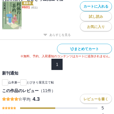
最新巻
カートに入れる
¥
601
(税込)
試し読み
お気に入り
あらすじを見る
まとめてカート
※無料、予約、入荷通知のコンテンツはカートに追加されません。
1
新刊通知
山本兼一
とびきり屋見立て帖
この作品のレビュー
（
11
件）
4.3
レビューを書く
平均
5