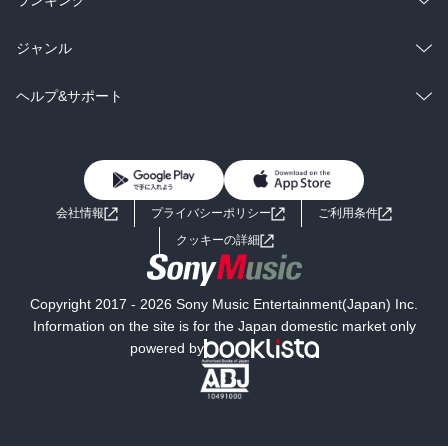
ランキング
BL・TL
雑誌・グラビア
ビジネス・実用
ラノベ
小説
総合
コミック
ジャンル
BL・TL
雑誌・グラビア
ビジネス・実用
ラノベ
小説
コミック
男性コミック
ヘルプ&サポート
BL・TL
雑誌・グラビア
ビジネス・実用
女性コミック
コミック誌
初めての方へ
ヘルプ
BL・TL
ライトノベル
男子向けラノベ
よくあるご質問
お問い合わせ
会社情報
プライバシーポリシー
ご利用条件
女子向けラノベ
小説
利用規約
クッキーの詳細
国内小説
海外小説
Copyright 2017 - 2026 Sony Music Entertainment(Japan) Inc.
ミステリー
SF
Information on the site is for the Japan domestic market only
powered by
歴史・時代小説
文学
雑誌
グラビア写真集