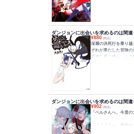
くされる。
「深層……」
一方でベルとリューを
独、孤立、孤絶、最凶
そして迫りくる【厄災
ダンジョンに出会いを求めるのは間違
リューは生と死の狭間
¥
880
(税込)
「私には、もう……『
深層の決死行を乗り越
これは少年が歩み、女
ぞれが果たした冒険の
子版は紙書籍版と一部
前進に喜ぶ傍ら、ふと
了承ください
振り返る。
少年は始まりの日に還
女神は追憶を映す炉の
小さき少女は灰の過去
鍛冶師は遠き日を重ね
ダンジョンに出会いを求めるのは間違
受付嬢は昔日の傷を。
¥
902
(税込)
妖精は正義の誓いを。
『ベルさんへ。今度の
黒烏（からす）は金狐
「「「「こっ、恋文だ
今と過去が織りなす日
「えええええええええ