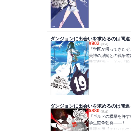
戦車は進む。女神以外
めご了承ください
そして、猛者（おうじ
夢想でも詭弁でもなく
「この身を超えられぬ
誰も、何も間違ってい
ただ女神を想い、己（
ダンジョンに出会いを求めるのは間違
け抜ける。
¥
902
(税込)
だから、誰よりも傷付
「学区が帰ってきたぞ
を告げた。
美神の派閥との戦争遊
「あの人を助けるって
迷宮都市に、その『船
これは少年が歩み、女
『学区』。ギルドが支
──【眷族の物語（フ
ひょんなことから学区
る人物と似たハーフ・
※電子版は紙書籍版と
「私、ニイナ・チュー
めご了承ください
様々な出会い、『騎士
に新たな冒険が幕を開
ダンジョンに出会いを求めるのは間違
これは、少年が歩み、
¥
880
(税込)
――【眷族の物語（フ
『ギルドの横暴を許す
学生闘争勃発――！
※電子版は紙書籍版と
最硬金属【オリハルコ