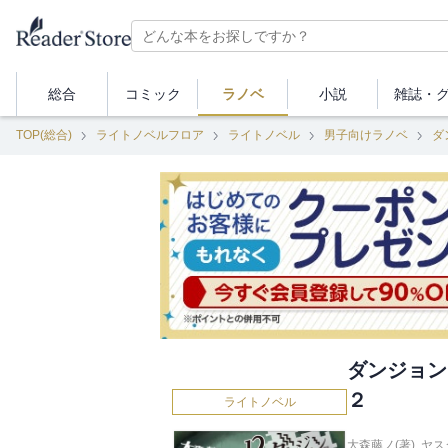
総合
コミック
ラノベ
小説
雑誌・
TOP(総合)
ライトノベルフロア
ライトノベル
男子向けラノベ
ダ
ダンジョン
２
ライトノベル
大森藤ノ(著)
,
ヤス