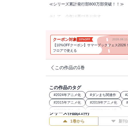
≪シリーズ累計発行部800万部突破！！≫
そして、少年は再び走り出す。
好敵手との死闘を経て成長を遂げたベル。
昇格（ランクアップ）、神会（デナトゥス
たらされるのは一通の書状だった。
クーポン対象
10%OFF
2026.08.
「強制任務（ミッション）……『遠征』？
【10%OFFクーポン】サマーブックフェス2026
ベル・クラネルは『資格』を得た、更なる
フロアで使える
ギルドより届いた指令がベルを新たな舞台
迷宮攻略のために発足される『派閥連盟』
これまで戦ってきた仲間達とともに、新た
この作品の1巻
新章開幕、下層域『新世界』へと突入する
これは、少年が歩み、女神が記す、 ──【
異なる場合がありますので、あらかじめご
この作品のタグ
#
2024年アニメ化
#
ダンまち関連作
#
#
2015年アニメ化
#
2019年アニメ化
#
2022年アニメ化
#
2020年アニメ化
シリーズ作品(
21
件)
1巻から
新刊