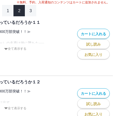
※無料、予約、入荷通知のコンテンツはカートに追加されません。
1
2
3
っているだろうか１１
800万部突破！！≫
カートに入れる
ー）の名声は地に堕ちた──。
試し読み
全て表示する
を救った代償として人々からの信用を失っ
お気に入り
年は傷付き、苦悩する。だが、
側には失われないものがちゃんと残ってい
っているだろうか１２
800万部突破！！≫
カートに入れる
、決意を新たにした少年は仲間とともに立
り出す。
試し読み
宮街で決行される『異端児（ゼノス）』帰
成長を遂げたベル。
全て表示する
、神会（デナトゥス）、称号。人々や
お気に入り