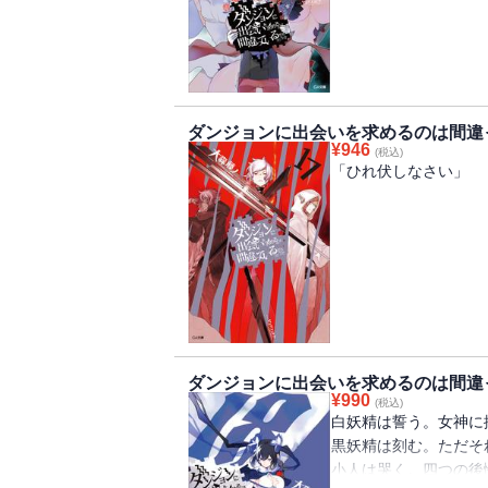
らぎを。
街娘からの一通の手紙
これは少年が歩み、女
挽歌祭とともに『二大
──【眷族の物語＜フ
し崩し的にシルとの逢
だが、何も起こらない
※電子版は紙書籍版と
【フレイヤ・ファミリ
めご了承ください
ダンジョンに出会いを求めるのは間違
う！
¥
946
(税込)
「ひれ伏しなさい」
「全ては女神のために
そして訪れる凶兆。一
立ち込める。
これは少年が堕ち、美
──【眷族の偽典（フ
これは少年が歩み、女
電子版には特典ショート
──【眷族の物語（フ
録！
ダンジョンに出会いを求めるのは間違
¥
990
電子版には特典ショー
(税込)
※電子版は紙書籍版と
白妖精は誓う。女神に
出会いを求めるのは間
めご了承ください
黒妖精は刻む。ただそ
小人は哭く。四つの後
※電子版は紙書籍版と