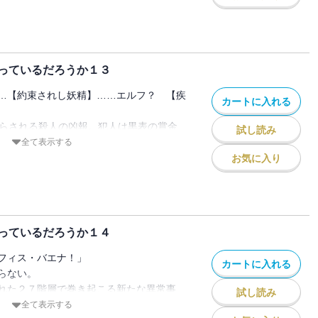
は都市最強（ロキ・ファミリア）。
目を集める中、彼のもとにもたらされるの
、神々の思惑、そして黒き獣が咆哮を上げ
する。
ン）……『遠征』？」
格』を得た、更なる冒険に臨め――。
です」
っているだろうか１３
がベルを新たな舞台へと導く。
される『派閥連盟』。
…【約束されし妖精】……エルフ？ 【疾
女神が記す、
カートに入れる
間達とともに、新たな階層、新たなモンス
ァミリア・ミィス）】──
未知』に挑む。
たらされる殺人の凶報。犯人は黒表の賞金
試し読み
世界』へと突入する迷宮譚十二弾！
全て表示する
部異なる場合がありますので、あらかじめ
女神が記す、 ──【眷族の物語（ファミリ
ーの容疑を晴らすべく、彼女の行方を追い
お気に入り
※電子版は文庫版と一部異なる場合があり
は『最悪』の予知夢を見る。
ご了承ください
言。
達の『死』。
悲劇の予言者は、破滅に抗う孤独の戦いを
っているだろうか１４
が、黒き復讐の炎に焼かれる妖精と邂逅を
フィス・バエナ！」
カートに入れる
【厄災】が産声を上げる！
らない。
神が記す、──【眷族の物語＜ファミリ
れた２７階層で巻き起こる新たな異常事
試し読み
※電子版は紙書籍版と一部異なる場合があ
リ達は、ベル不在の中で『冒険』を余儀な
全て表示する
めご了承ください