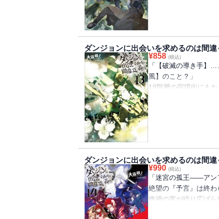
その前に立ちはだかる
神々、オラリオ中の注
賢者の知恵、勇者の策
は一通の書状だった。
る時、少年の心は回帰
「強制任務（ミッショ
ベル・クラネルは『資
「僕……強くなりたい
ダンジョンに出会いを求めるのは間違
ギルドより届いた指令
¥
858
(税込)
迷宮攻略のために発足
「【破滅の導き手】…
これは、少年が歩み、
これまで戦ってきた仲
風】のこと？」
──【眷族の物語（フ
ター、そして新たな『
18階層の宿場街にも
新章開幕、下層域『新
首――【疾風】。
※電子版は文庫版と一
これは、少年が歩み、
耳を疑うベル達がリュ
ご了承ください
ア・ミィス）】── 
始める中、カサンドラ
ますので、あらかじめ
告げられし十七節の予
予言の成就は大切な者
絶望に打ちひしがれる
ダンジョンに出会いを求めるのは間違
始める。
¥
990
(税込)
そして真相を追う少年
「迷宮の孤王――アン
果たす時、かつてない
絶望の『予言』は終わ
これは少年が歩み、女
惨禍の宴が繰り広げら
ア・ミィス＞】── 
態。退路を断たれたリ
りますので、あらかじ