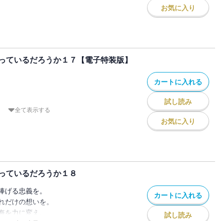
が波乱を呼ぶ！
お気に入り
神が記す、
祭』に数えられる『女神祭』で、ベルはな
ァミリア・ミィス＞】──
瀬に臨むことに。
筈もなく！ 豊穣の女主人、剣姫、更には
一部異なる場合がありますので、あらかじ
ア】を巻き込んだ大騒動に発展してしま
っているだろうか１７【電子特装版】
カートに入れる
。――死ね、娘」
試し読み
人の少女を巡り、都市にかつてない暗雲が
全て表示する
神が騙る、
お気に入り
ァミリア・ミィス）】──
神が記す、
ストーリー「SyrとHornの狭間で」を収
ァミリア・ミィス）】──
っているだろうか１８
トストーリー「事故を装ってダンジョンに
一部異なる場合がありますので、あらかじ
捧げる忠義を。
違っているでしょうか」を収録！
カートに入れる
れだけの想いを。
悔を力に変え。
一部異なる場合がありますので、あらかじ
試し読み