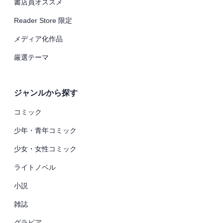
書店員オススメ
Reader Store 限定
メディア化作品
厳選テーマ
ジャンルから探す
コミック
少年・青年コミック
少女・女性コミック
ライトノベル
小説
雑誌
グラビア