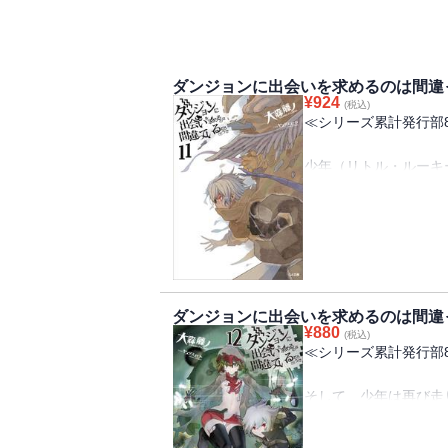
ダンジョンに出会いを求めるのは間違
¥
924
(税込)
≪シリーズ累計発行部
少年（リトル・ルーキ
竜の少女（ウィーネ）
たベル。
悪意と失意の狭間で少
「迷わないで。貴方の
ダンジョンに出会いを求めるのは間違
ます」
¥
880
(税込)
≪シリーズ累計発行部
出会いの絆に支えられ
ち上がる。
そして、少年は再び走
再び戦場へと変わる迷
好敵手との死闘を経て
還作戦。
昇格（ランクアップ）