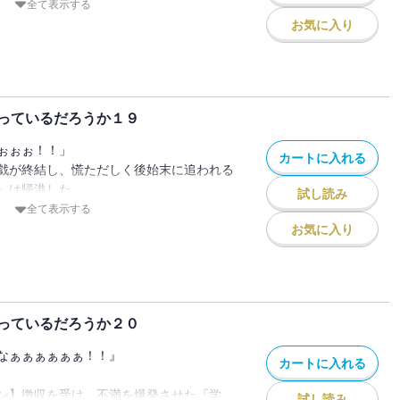
全てを切り捨て。
全て表示する
ゃ）は問う。
お気に入り
『力』の証明を。
者に、『女神』を救う価値などなし」
ない。
エゴ）を貫いて、かつてない『大戦』を駆
っているだろうか１９
き果てる少年は――黄昏の空に、『偽善』
ぉぉぉ！！」
カートに入れる
戯が終結し、慌ただしく後始末に追われる
、約束したんだ」
』は帰港した。
試し読み
神が記す、
援する、移動型の超巨大教育機関。
全て表示する
ァミリア・ミィス）】──
に潜入することとなったベルだったが、あ
お気に入り
エルフの少女と出会う。
一部異なる場合がありますので、あらかじ
ルっていうの。よろしくね、ラピ君！」
』との邂逅、そして学園生活。新章ととも
ける迷宮譚十九弾！
っているだろうか２０
女神が記す、
ァミリア・ミィス）】――
なぁぁぁぁぁぁ！！』
カートに入れる
一部異なる場合がありますので、あらかじ
ン】徴収を受け、不満を爆発させた『学
試し読み