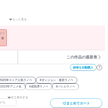
もっと見る
）、称号。人々や神々、オラリオ中の注目を集める中、彼のもとにも
11まで
」
！全
冒険に臨め――。
へと導く。
。
な階層、新たなモンスター、そして新たな『未知』に挑む。
この作品の最新巻
迷宮譚十二弾！
眷族の物語（ファミリア・ミィス）】── ※電子版は文庫版と一部
続巻を自動購入
了承ください
2025年ストア人気ラノベ
#
ダンジョン・迷宮ラノベ
#
2023年アニメ化
#
成長譚ラノベ
#
バトルラノベ
全て表示する
から
まとめてカート