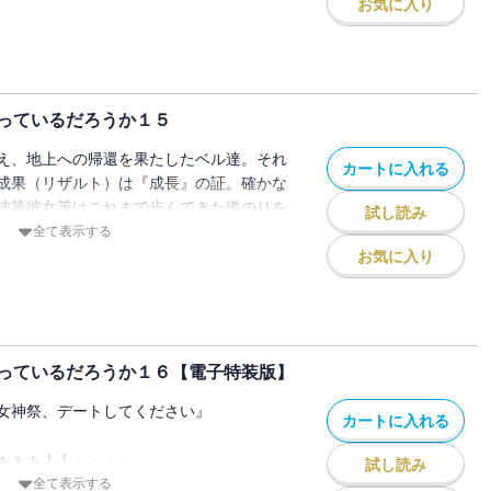
お気に入り
待ち受ける過酷の名は『３７階層』。孤
の舞台で幕を開ける最悪の決死行。
】の影。かつてない過酷に翻弄される中、
っているだろうか１５
で過去の情景を見る。
正義』はない」
え、地上への帰還を果たしたベル達。それ
カートに入れる
神が記す、 ──【眷族の物語】── ※電
成果（リザルト）は『成長』の証。確かな
異なる場合がありますので、あらかじめご
彼等彼女等はこれまで歩んできた道のりを
試し読み
全て表示する
お気に入り
り。
光に目を細め。
を乗り越え。
た空を仰ぎ。
っているだろうか１６【電子特装版】
女神祭、デートしてください』
カートに入れる
（きつね）との今昔の物語を想う。
ぁぁぁ！！」」」」
試し読み
常編。『英雄』が生まれる地に束の間の安
えええええっ！？」
全て表示する