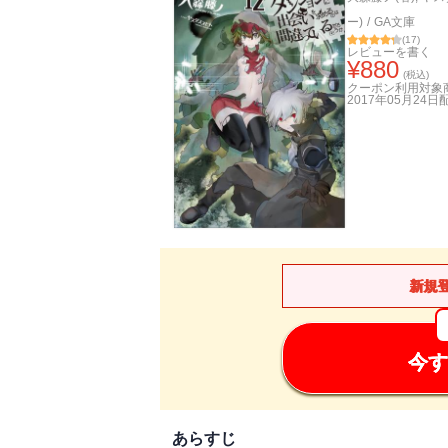
ー)
/
GA文庫
(
17
)
レビューを書く
¥
880
(税込)
クーポン利用対象
2017年05月24日
新規
今す
あらすじ