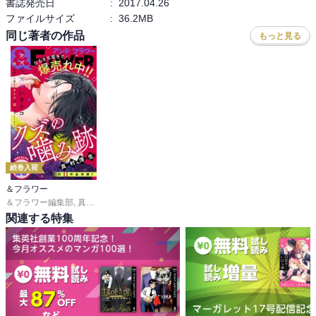
書誌発売日
:
2017.04.26
期待が大きかっただけに不満を並べてしまったが、前述した通り、
ファイルサイズ
:
36.2MB
MUSH＆Co.の学祭ライブからCRUDE PLAYのファイナルライブまで
同じ著者の作品
もっと見る
の流れは安定した面白さだった。

アキが最後に出した答えと曲もすとんと腑に落ちたし、瞬のツイッ
ターには彼らの長年のファンだったような心持ちになり、嬉しくて
寂しいような感情が沸き上がったし、映画も見に行った私として
は、ファイナルライブで劇中歌が演目として挙げられていくのはと
ても感慨深かった。理子が決意をユウに述べるところも理子サイド
のまとめとしてはとても良かった。

また時間のある時に全体の総括もしてみたいと思うけれど、才能や
続巻入荷
モノづくりに関して含蓄に富んだ話になっており、エンターテイメ
＆フラワー
ント性も高く、読み返したくなる面白い漫画だったと思う。
＆フラワー編集部
,
真村澪生
,
もりなかもなか
,
芒其之一
,
小出真朱
,
深山くのえ
,
笹
関連する特集