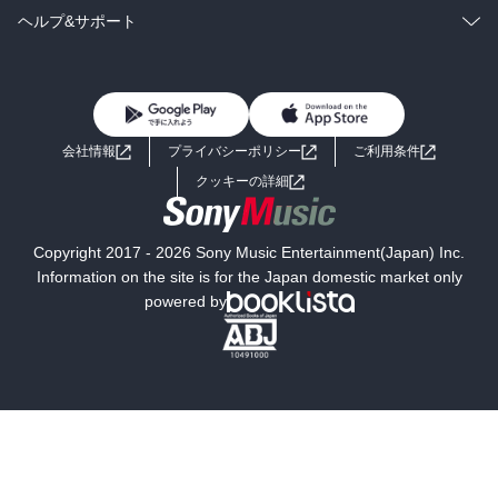
BL・TL
雑誌・グラビア
ビジネス・実用
ラノベ
小説
コミック
男性コミック
ヘルプ&サポート
BL・TL
雑誌・グラビア
ビジネス・実用
女性コミック
コミック誌
初めての方へ
ヘルプ
BL・TL
ライトノベル
男子向けラノベ
よくあるご質問
お問い合わせ
会社情報
プライバシーポリシー
ご利用条件
女子向けラノベ
小説
利用規約
クッキーの詳細
国内小説
海外小説
Copyright 2017 - 2026 Sony Music Entertainment(Japan) Inc.
ミステリー
SF
Information on the site is for the Japan domestic market only
powered by
歴史・時代小説
文学
雑誌
グラビア写真集
ボーイズラブ
ティーンズラブ
人文・思想・歴史
社会・政治・法律