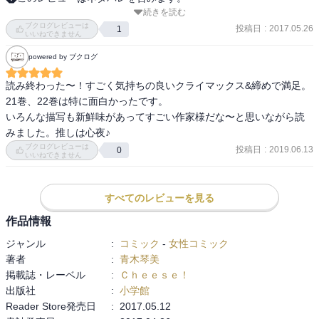
続きを読む
完結。最後はハッピーエンドな終わり方。まとめにきたな、という
ブクログレビューは
印象。そういう終わり方も嫌いではないけれど、これまでの展開か
投稿日
:
2017.05.26
1
いいねできません
ら比較すると呆気ない印象を持った。

powered by ブクログ
度々話を盛り上げていく作りが上手いと思わされてきたし、最終巻
においてもCRUDE PLAYのファイナルライブの描き方は流石だと思
読み終わった〜！すごく気持ちの良いクライマックス&締めで満足。

っただけに、締めの甘さをやや残念に思う。

21巻、22巻は特に面白かったです。

いろんな描写も新鮮味があってすごい作家様だな〜と思いながら読
特に物足りなく感じたのはタイトルの種明かしだ。1巻の冒頭部から
みました。推しは心夜♪
引っ張ってきて、話の根幹となり、また締めの言葉にもなるだろう
ブクログレビューは
投稿日
:
2019.06.13
0
ことは予想されて、期待も大きかったけれど、焦点がぼやけてしま
いいねできません
ったように感じた。

完全なる憶測だが、最初に想定していた着地点と少しずれがあった
すべてのレビューを見る
のではないかと思う。

映画化後のどこかの巻で作者がCRUDE PLAYの存在が予想外に大き
作品情報
くなったような話をしていたと思うが、そうであるならこの結末も
ジャンル
:
コミック
-
女性コミック
最初からは想定していなかったのではないだろうか。

著者
:
青木琴美
この物語の主人公はアキであることに異論はないが、「カノジョ」
掲載誌・レーベル
:
Ｃｈｅｅｓｅ！
である理子が最後にぼやけてしまったのは、タイトルの種明かしを
出版社
:
小学館
するラストとしては勿体なかったと思う。

Reader Store発売日
:
2017.05.12