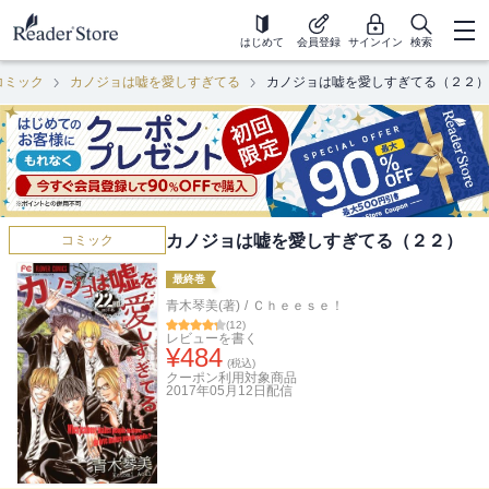
はじめて
会員登録
サインイン
検索
コミック
カノジョは嘘を愛しすぎてる
カノジョは嘘を愛しすぎてる（２２）
カノジョは嘘を愛しすぎてる（２２）
コミック
最終巻
青木琴美(著)
/
Ｃｈｅｅｓｅ！
(
12
)
レビューを書く
¥
484
(税込)
クーポン利用対象商品
2017年05月12日
配信