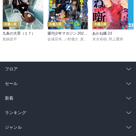
今週入荷
今週入荷
今週入荷
九条の大罪（１７）
週刊少年マガジン 2026年36・37号[2026年8月5日発売]
あかね噺 23
真鍋昌平
金城宗幸
,
ノ村優介
,
真島ヒロ
末永裕樹
,
宮島礼吏
,
馬上鷹将
,
新川直司
,
久
フロア
総合
コミック
セール
ラノベ
小説
総合
コミック
新着
雑誌・グラビア
ビジネス・実用
ラノベ
小説
総合
コミック
ランキング
BL・TL
雑誌・グラビア
ビジネス・実用
ラノベ
小説
総合
コミック
ジャンル