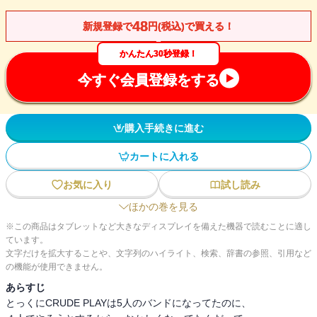
48
新規登録で
円(税込)で買える！
かんたん30秒登録！
今すぐ会員登録をする
購入手続きに進む
カートに入れる
お気に入り
試し読み
ほかの巻を見る
※この商品はタブレットなど大きなディスプレイを備えた機器で読むことに適し
ています。
文字だけを拡大することや、文字列のハイライト、検索、辞書の参照、引用など
の機能が使用できません。
あらすじ
とっくにCRUDE PLAYは5人のバンドになってたのに、