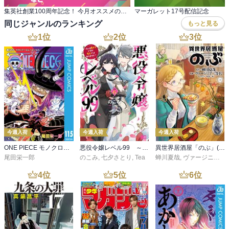
集英社創業100周年記念！ 今月オススメのマンガ100選！
マーガレット17号配信記念
同じジャンルのランキング
もっと見る
1
位
2
位
3
位
今週入荷
今週入荷
今週入荷
ONE PIECE モノクロ版 115
悪役令嬢レベル99 ～私は裏ボスですが魔王ではありません～ その６
異世界居酒屋「のぶ」(22)
尾田栄一郎
のこみ
,
七夕さとり
,
Tea
蝉川夏哉
,
ヴァージニア二等兵
4
位
5
位
6
位