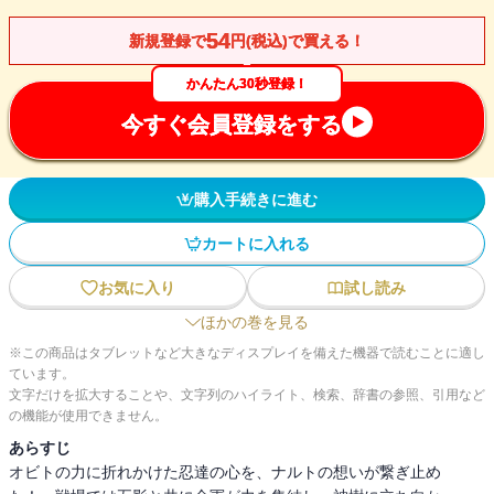
54
新規登録で
円(税込)で買える！
かんたん30秒登録！
今すぐ会員登録をする
購入手続きに進む
カートに入れる
お気に入り
試し読み
ほかの巻を見る
※この商品はタブレットなど大きなディスプレイを備えた機器で読むことに適し
ています。
文字だけを拡大することや、文字列のハイライト、検索、辞書の参照、引用など
の機能が使用できません。
あらすじ
オビトの力に折れかけた忍達の心を、ナルトの想いが繋ぎ止め