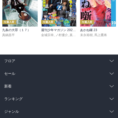
今週入荷
今週入荷
今週入荷
九条の大罪（１７）
週刊少年マガジン 2026年36・37号[2026年8月5日発売]
あかね噺 23
真鍋昌平
金城宗幸
,
ノ村優介
,
真島ヒロ
末永裕樹
,
宮島礼吏
,
馬上鷹将
,
新川直司
,
久
フロア
総合
コミック
セール
ラノベ
小説
総合
コミック
新着
雑誌・グラビア
ビジネス・実用
ラノベ
小説
総合
コミック
ランキング
BL・TL
雑誌・グラビア
ビジネス・実用
ラノベ
小説
総合
コミック
ジャンル