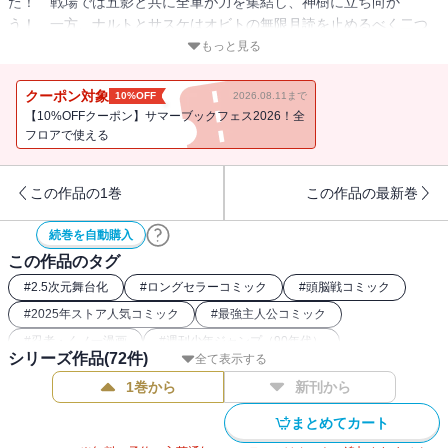
た！ 戦場では五影と共に全軍が力を集結し、神樹に立ち向か
う！ 一方、ナルトとサスケはオビトの無限月読を止めるべく二つ
の力を重ね合わせ!?
もっと見る
クーポン対象
10%OFF
2026.08.11まで
【10%OFFクーポン】サマーブックフェス2026！全
フロアで使える
この作品の1巻
この作品の最新巻
続巻を自動購入
この作品のタグ
#
2.5次元舞台化
#
ロングセラーコミック
#
頭脳戦コミック
#
2025年ストア人気コミック
#
最強主人公コミック
#
忍者・くノ一漫画
#
週刊少年ジャンプ（90年代）
シリーズ作品(
72
件)
全て表示する
#
NARUTO関連作
#
バトルコミック
1巻から
新刊から
#
週刊少年ジャンプ（00年代）
#
和風ファンタジー漫画
まとめてカート