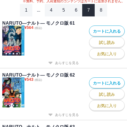
※無料、予約、入荷通知のコンテンツはカートに追加されません。
1
...
4
5
6
7
8
NARUTO―ナルト― モノクロ版 61
¥
564
(税込)
カートに入れる
試し読み
お気に入り
あらすじを見る
NARUTO―ナルト― モノクロ版 62
¥
543
(税込)
カートに入れる
試し読み
お気に入り
あらすじを見る
NARUTO―ナルト― モノクロ版 63