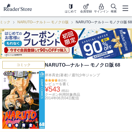
はじめて
会員登録
サインイン
検索
ミック
NARUTO―ナルト― モノクロ版
NARUTO―ナルト― モノクロ版 68
NARUTO―ナルト― モノクロ版 68
コミック
岸本斉史(著者)
/
週刊少年ジャンプ
(
16
)
レビューを書く
¥
543
(税込)
クーポン利用対象商品
2014年06月04日
配信