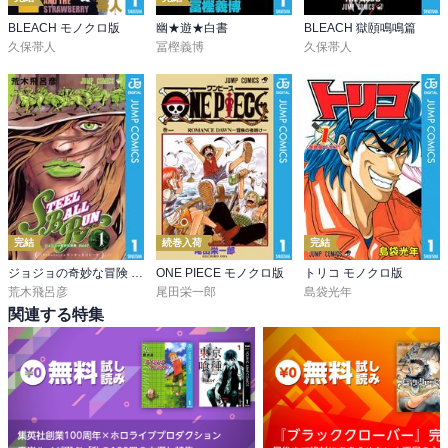
BLEACH モノクロ版
幽★遊★白書
BLEACH 獄頤鳴鳴篇
久保帯人
冨樫義博
久保帯人
完結
続巻入荷
完結
ジョジョの奇妙な冒険 第7部 スティール・ボール・ラン
ONE PIECE モノクロ版
トリコ モノクロ版
荒木飛呂彦
尾田栄一郎
島袋光年
関連する特集