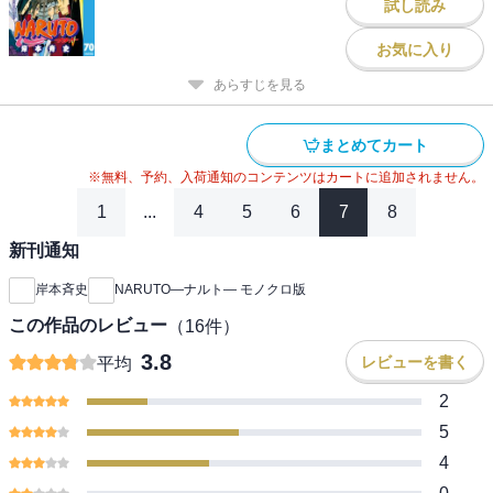
試し読み
お気に入り
あらすじを見る
まとめてカート
※無料、予約、入荷通知のコンテンツはカートに追加されません。
1
...
4
5
6
7
8
新刊通知
岸本斉史
NARUTO―ナルト― モノクロ版
この作品のレビュー
（
16
件）
3.8
レビューを書く
平均
2
5
4