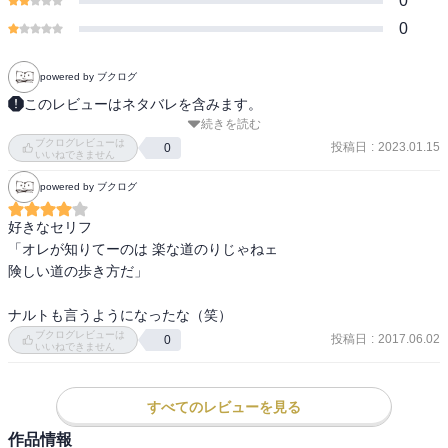
0
0
powered by ブクログ
このレビューはネタバレを含みます。
続きを読む
ナルトの思いが、初代の夢が、チャクラを通して伝わってくる。
ブクログレビューは
皆、繋がっている。そしてその思いはオビトにも届く。。。
投稿日
:
2023.01.15
0
いいねできません
powered by ブクログ
好きなセリフ

「オレが知りてーのは 楽な道のりじゃねェ

険しい道の歩き方だ」

ナルトも言うようになったな（笑）
ブクログレビューは
投稿日
:
2017.06.02
0
いいねできません
すべてのレビューを見る
作品情報