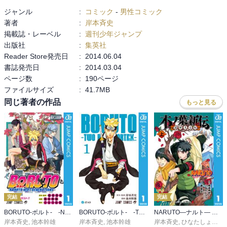
ジャンル
:
コミック
-
男性コミック
著者
:
岸本斉史
掲載誌・レーベル
:
週刊少年ジャンプ
出版社
:
集英社
Reader Store発売日
:
2014.06.04
書誌発売日
:
2014.03.04
ページ数
:
190ページ
ファイルサイズ
:
41.7MB
同じ著者の作品
もっと見る
完結
完結
BORUTO-ボルト- -NARUTO NEXT GENERATIONS-
BORUTO-ボルト- -TWO BLUE VORTEX-
NARUTO―ナルト― 木ノ葉新伝 湯煙忍法帖
岸本斉史
,
池本幹雄
岸本斉史
,
池本幹雄
岸本斉史
,
ひなたしょう
,
斎