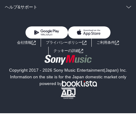
BL・TL
雑誌・グラビア
ビジネス・実用
ラノベ
小説
コミック
男性コミック
ヘルプ&サポート
BL・TL
雑誌・グラビア
ビジネス・実用
女性コミック
コミック誌
初めての方へ
ヘルプ
BL・TL
ライトノベル
男子向けラノベ
よくあるご質問
お問い合わせ
会社情報
プライバシーポリシー
ご利用条件
女子向けラノベ
小説
利用規約
クッキーの詳細
国内小説
海外小説
Copyright 2017 - 2026 Sony Music Entertainment(Japan) Inc.
ミステリー
SF
Information on the site is for the Japan domestic market only
powered by
歴史・時代小説
文学
雑誌
グラビア写真集
ボーイズラブ
ティーンズラブ
人文・思想・歴史
社会・政治・法律