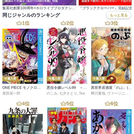
集英社創業100周年×ホロライブプロダクション 鷹嶺ルイが選ぶ「私の100冊の本棚」特集
同じジャンルのランキング
もっと見る
1
位
2
位
3
位
今週入荷
今週入荷
今週入荷
ONE PIECE モノクロ版 115
悪役令嬢レベル99 ～私は裏ボスですが魔王ではありません～ その６
異世界居酒屋「のぶ」(22)
尾田栄一郎
のこみ
,
七夕さとり
,
Tea
蝉川夏哉
,
ヴァージニア二等兵
4
位
5
位
6
位