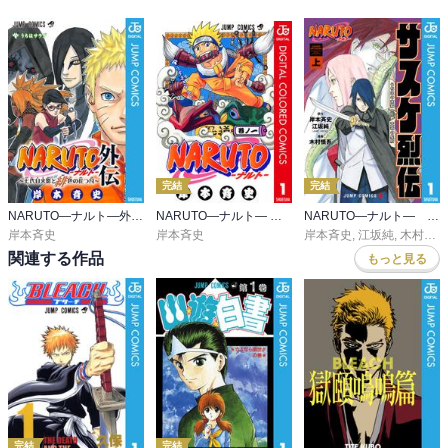
完結
完結
NARUTO―ナルト―外伝～七代目火影と緋色の花つ月～
NARUTO―ナルト― カラー版
NARUTO―ナルト― サスケ烈伝 うちはの末裔と天球の星屑
岸本斉史
岸本斉史
岸本斉史
,
江坂純
,
木村慎吾
関連する作品
もっと見る
完結
完結