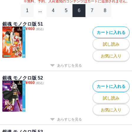
※無料、予約、入荷通知のコンテンツはカートに追加されません。
1
...
4
5
6
7
8
銀魂 モノクロ版 51
¥
460
(税込)
カートに入れる
試し読み
お気に入り
あらすじを見る
銀魂 モノクロ版 52
¥
460
(税込)
カートに入れる
試し読み
お気に入り
あらすじを見る
銀魂 モノクロ版 53