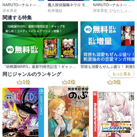
NARUTO―ナルト― モノクロ版
魔人探偵脳噛ネウロ モノクロ版
NARUTO―ナルト― 木ノ葉新伝 湯煙忍法帖
岸本斉史
松井優征
岸本斉史
,
ひなたしょう
,
斎
関連する特集
『幼稚園WARS』最新刊発売記念！ギャップを 楽しめ！コメディ×バトルアクション特集！
同じジャンルのランキング
もっと見る
1
位
2
位
3
位