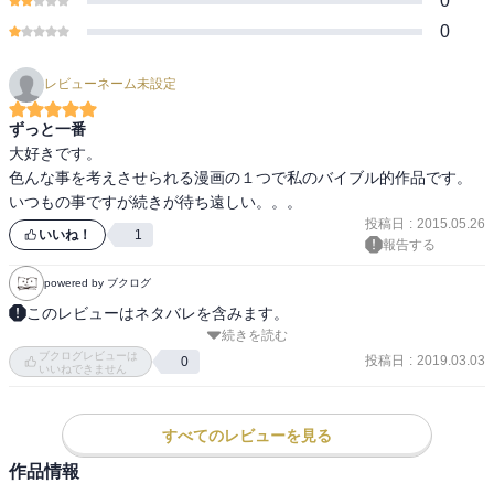
0
0
レビューネーム未設定
ずっと一番
大好きです。

色んな事を考えさせられる漫画の１つで私のバイブル的作品です。

いつもの事ですが続きが待ち遠しい。。。
投稿日
:
2015.05.26
いいね！
1
報告する
powered by ブクログ
このレビューはネタバレを含みます。
続きを読む
亡き師への思いを背負い、剣をぶつけ合う銀時と高杉。死闘の末、
ブクログレビューは
雌雄決するかと思われたその時、凶刃が!? 将軍暗殺を巡る騒乱は、
投稿日
:
2019.03.03
0
いいねできません
将軍派が夜兎に押し込まれ窮地に陥る中、陰の存在の出現により急
転を迎え…!?（Amazon紹介より）
すべてのレビューを見る
作品情報