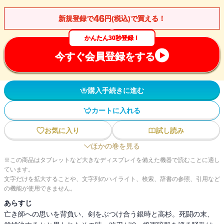
46
新規登録で
円(税込)で買える！
かんたん30秒登録！
今すぐ会員登録をする
購入手続きに進む
カートに入れる
お気に入り
試し読み
ほかの巻を見る
※この商品はタブレットなど大きなディスプレイを備えた機器で読むことに適し
ています。
文字だけを拡大することや、文字列のハイライト、検索、辞書の参照、引用など
の機能が使用できません。
あらすじ
亡き師への思いを背負い、剣をぶつけ合う銀時と高杉。死闘の末、