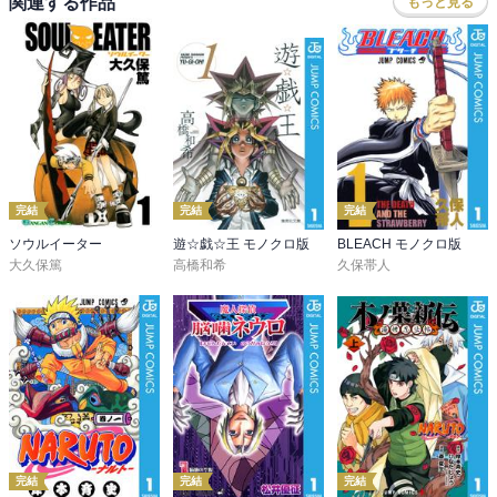
関連する作品
もっと見る
完結
完結
完結
ソウルイーター
遊☆戯☆王 モノクロ版
BLEACH モノクロ版
大久保篤
高橋和希
久保帯人
完結
完結
完結