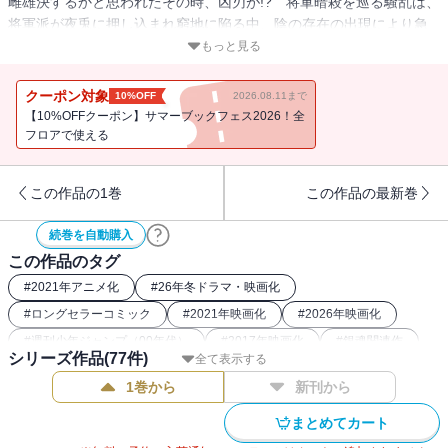
雌雄決するかと思われたその時、凶刃が!? 将軍暗殺を巡る騒乱は、
将軍派が夜兎に押し込まれ窮地に陥る中、陰の存在の出現により急
転を迎え…!?
もっと見る
クーポン対象
10%OFF
2026.08.11まで
【10%OFFクーポン】サマーブックフェス2026！全
フロアで使える
この作品の1巻
この作品の最新巻
続巻を自動購入
この作品のタグ
#
2021年アニメ化
#
26年冬ドラマ・映画化
#
ロングセラーコミック
#
2021年映画化
#
2026年映画化
#
週刊少年ジャンプ（00年代）
#
2017年映画化
#
銀魂関連作
シリーズ作品(
77
件)
全て表示する
#
2015年アニメ化
#
2018年アニメ化
#
2018年映画化
1巻から
新刊から
#
SFコミック
#
和風ファンタジー漫画
まとめてカート