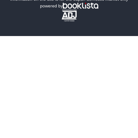
powered by
歴史・時代小説
文学
雑誌
グラビア写真集
ボーイズラブ
ティーンズラブ
人文・思想・歴史
社会・政治・法律
ビジネス・経済
サイエンス・テクノロジー
コンピュータ・情報
くらし・家庭
料理・酒
ファッション・美容・ダイエット
ホビー&カルチャー
スポーツ・アウトドア
地図・ガイド
エンターテイメント