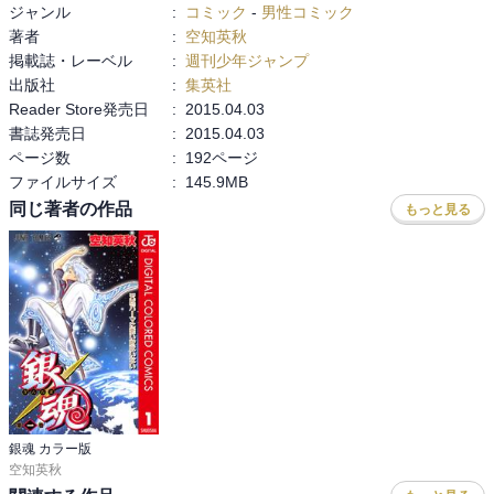
ジャンル
:
コミック
-
男性コミック
著者
:
空知英秋
掲載誌・レーベル
:
週刊少年ジャンプ
出版社
:
集英社
Reader Store発売日
:
2015.04.03
書誌発売日
:
2015.04.03
ページ数
:
192ページ
ファイルサイズ
:
145.9MB
同じ著者の作品
もっと見る
銀魂 カラー版
空知英秋