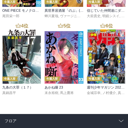
今週入荷
今週入荷
今週入荷
ONE PIECE モノクロ版 115
異世界居酒屋「のぶ」(22)
信じていた仲間達にダンジョン奥地で殺されかけたがギフト『無限ガチャ』でレベル９９９９の仲間達を手に入れて元パーティーメンバーと世界に復讐＆『ざまぁ！』します！（２３）
尾田栄一郎
蝉川夏哉
,
ヴァージニア二等兵
大前貴史
,
転
,
明鏡シスイ
,
ｔｅ
4
位
5
位
6
位
今週入荷
今週入荷
今週入荷
九条の大罪（１７）
あかね噺 23
週刊少年マガジン 2026年36・37号[2026年8月5日発売]
真鍋昌平
末永裕樹
,
馬上鷹将
金城宗幸
,
ノ村優介
,
真島ヒロ
フロア