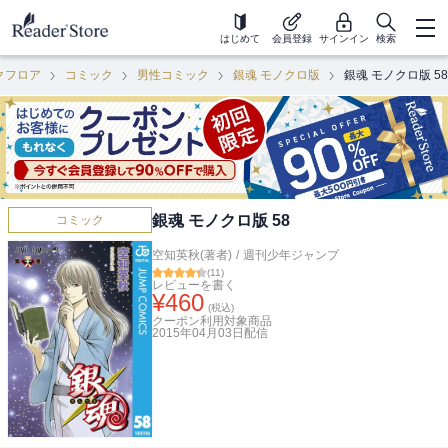
はじめて
会員登録
サインイン
検索
クフロア
コミック
男性コミック
銀魂 モノクロ版
銀魂 モノクロ版 58
銀魂 モノクロ版 58
コミック
空知英秋(著者)
/
週刊少年ジャンプ
(
11
)
レビューを書く
¥
460
(税込)
クーポン利用対象商品
2015年04月03日
配信