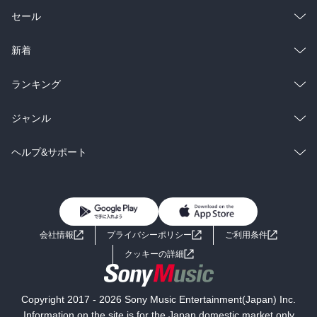
総合
コミック
セール
ラノベ
小説
総合
コミック
新着
雑誌・グラビア
ビジネス・実用
ラノベ
小説
総合
コミック
ランキング
BL・TL
雑誌・グラビア
ビジネス・実用
ラノベ
小説
総合
コミック
ジャンル
BL・TL
雑誌・グラビア
ビジネス・実用
ラノベ
小説
コミック
男性コミック
ヘルプ&サポート
BL・TL
雑誌・グラビア
ビジネス・実用
女性コミック
コミック誌
初めての方へ
ヘルプ
BL・TL
ライトノベル
男子向けラノベ
よくあるご質問
お問い合わせ
会社情報
プライバシーポリシー
ご利用条件
女子向けラノベ
小説
利用規約
クッキーの詳細
国内小説
海外小説
Copyright 2017 - 2026 Sony Music Entertainment(Japan) Inc.
ミステリー
SF
Information on the site is for the Japan domestic market only