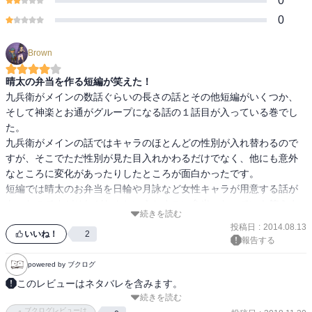
0
0
Brown
晴太の弁当を作る短編が笑えた！
九兵衛がメインの数話ぐらいの長さの話とその他短編がいくつか、
そして神楽とお通がグループになる話の１話目が入っている巻でし
た。

九兵衛がメインの話ではキャラのほとんどの性別が入れ替わるので
すが、そこでただ性別が見た目入れかわるだけでなく、他にも意外
なところに変化があったりしたところが面白かったです。

短編では晴太のお弁当を日輪や月詠など女性キャラが用意する話が
あったのですがそれがなんというかすごい弁当になっていき笑えま
続きを読む
した。

投稿日
:
2014.08.13
他の話も久しぶりのキャラの登場などもあり、けっこう楽しめまし
いいね！
2
報告する
た。

powered by ブクログ
このレビューはネタバレを含みます。
続きを読む
道端の占い師に女・男どちらで生きるべきかの悩みを話した九兵
ブクログレビューは