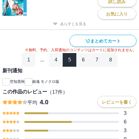
試し読み
お気に入り
あらすじを見る
まとめてカート
※無料、予約、入荷通知のコンテンツはカートに追加されません。
1
...
4
5
6
7
8
新刊通知
空知英秋
銀魂 モノクロ版
この作品のレビュー
（
17
件）
4.0
レビューを書く
平均
3
6
3