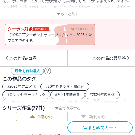
衛。その直後、空に閃光が走り九兵衛はじめ、かぶき町の住民すべ
ての性別が入れ替わってしまい!? 他にも鯱のJデビューとか神楽のI
デビューとか。
もっと見る
クーポン対象
10%OFF
2026.08.11まで
【10%OFFクーポン】サマーブックフェス2026！全
フロアで使える
この作品の1巻
この作品の最新巻
続巻を自動購入
この作品のタグ
#
2021年アニメ化
#
26年冬ドラマ・映画化
#
ロングセラーコミック
#
2021年映画化
#
2026年映画化
#
週刊少年ジャンプ（00年代）
#
2017年映画化
#
銀魂関連作
シリーズ作品(
77
件)
全て表示する
#
2015年アニメ化
#
2018年アニメ化
#
2018年映画化
1巻から
新刊から
#
SFコミック
#
和風ファンタジー漫画
まとめてカート