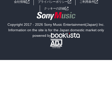
会社情報
プライバシーポリシー
ご利用条件
女子向けラノベ
小説
利用規約
クッキーの詳細
国内小説
海外小説
Copyright 2017 - 2026 Sony Music Entertainment(Japan) Inc.
ミステリー
SF
Information on the site is for the Japan domestic market only
powered by
歴史・時代小説
文学
雑誌
グラビア写真集
ボーイズラブ
ティーンズラブ
人文・思想・歴史
社会・政治・法律
ビジネス・経済
サイエンス・テクノロジー
コンピュータ・情報
くらし・家庭
料理・酒
ファッション・美容・ダイエット