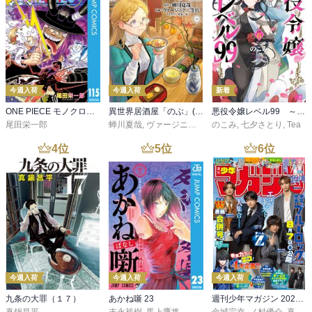
今週入荷
今週入荷
新着
ONE PIECE モノクロ版 115
異世界居酒屋「のぶ」(22)
悪役令嬢レベル99 ～私は裏ボスですが魔王ではありません～ その６
尾田栄一郎
蝉川夏哉
,
ヴァージニア二等兵
のこみ
,
転
,
七夕さとり
,
Tea
4
位
5
位
6
位
今週入荷
今週入荷
今週入荷
九条の大罪（１７）
あかね噺 23
週刊少年マガジン 2026年36・37号[2026年8月5日発売]
真鍋昌平
末永裕樹
,
馬上鷹将
金城宗幸
,
ノ村優介
,
真島ヒロ