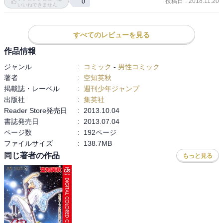
衛。その直後、空に閃光が走り九兵衛はじめ、かぶき町の住民すべ
投稿日
:
2018.11.20
0
いいねできません
ての性別が入れ替わってしまい!? 他にも鯱のJデビューとか神楽のI
デビューとか。（Amazon紹介より）
すべてのレビューを見る
作品情報
ジャンル
:
コミック
-
男性コミック
著者
:
空知英秋
掲載誌・レーベル
:
週刊少年ジャンプ
出版社
:
集英社
Reader Store発売日
:
2013.10.04
書誌発売日
:
2013.07.04
ページ数
:
192ページ
ファイルサイズ
:
138.7MB
同じ著者の作品
もっと見る