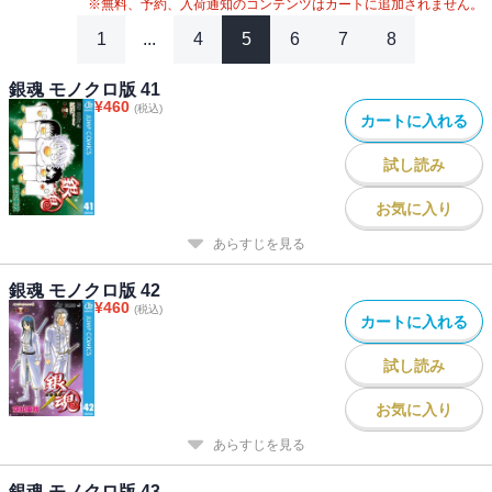
※無料、予約、入荷通知のコンテンツはカートに追加されません。
1
...
4
5
6
7
8
銀魂 モノクロ版 41
¥
460
(税込)
カートに入れる
試し読み
お気に入り
あらすじを見る
銀魂 モノクロ版 42
¥
460
(税込)
カートに入れる
試し読み
お気に入り
あらすじを見る
銀魂 モノクロ版 43