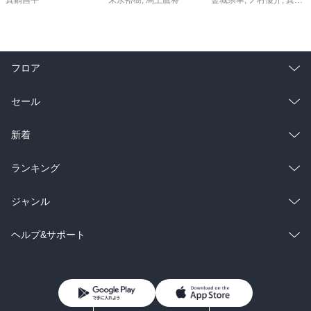
フロア
総合
コミック
セール
ラノベ
小説
総合
コミック
新着
雑誌・グラビア
ビジネス・実用
ラノベ
小説
総合
コミック
ランキング
BL・TL
雑誌・グラビア
ビジネス・実用
ラノベ
小説
総合
コミック
ジャンル
BL・TL
雑誌・グラビア
ビジネス・実用
ラノベ
小説
コミック
男性コミック
ヘルプ&サポート
BL・TL
雑誌・グラビア
ビジネス・実用
女性コミック
コミック誌
初めての方へ
ヘルプ
BL・TL
ライトノベル
男子向けラノベ
よくあるご質問
お問い合わせ