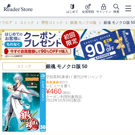
はじめて
会員登録
サインイン
検索
クフロア
コミック
男性コミック
銀魂 モノクロ版
銀魂 モノクロ版 50
銀魂 モノクロ版 50
コミック
空知英秋(著者)
/
週刊少年ジャンプ
(
17
)
レビューを書く
¥
460
(税込)
クーポン利用対象商品
2013年10月04日
配信