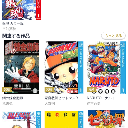
銀魂 カラー版
空知英秋
関連する作品
もっと見る
完結
完結
完結
鋼の錬金術師
家庭教師ヒットマンREBORN! モノクロ版
NARUTO―ナルト― モノクロ版
荒川弘
天野明
岸本斉史