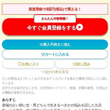
46
新規登録で
円(税込)で買える！
かんたん30秒登録！
今すぐ会員登録をする
購入手続きに進む
カートに入れる
お気に入り
試し読み
ほかの巻を見る
※この商品はタブレットなど大きなディスプレイを備えた機器で読むことに適し
ています。
文字だけを拡大することや、文字列のハイライト、検索、辞書の参照、引用など
の機能が使用できません。
あらすじ
道端の占い師に女・男どちらで生きるべきかの悩みを話した九兵