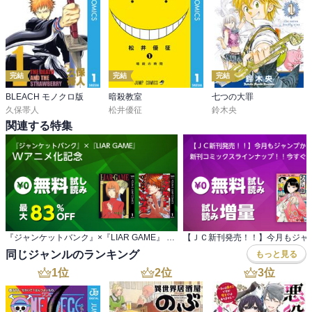
完結
完結
完結
BLEACH モノクロ版
暗殺教室
七つの大罪
久保帯人
松井優征
鈴木央
関連する特集
『ジャンケットバンク』×『LIAR GAME』 Wアニメ化記念
同じジャンルのランキング
もっと見る
1
位
2
位
3
位