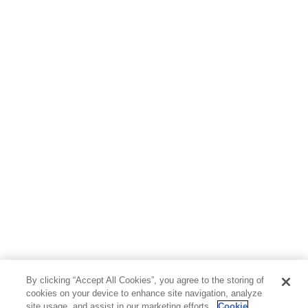
ホビー&カルチャー
スポーツ・アウトドア
地図・ガイド
エンターテイメント
芸術・アート
映画・音楽・演劇
写真集
教養
医学・福祉
教育・語学・参考書
児童書
By clicking “Accept All Cookies”, you agree to the storing of
cookies on your device to enhance site navigation, analyze
site usage, and assist in our marketing efforts.
Cookie