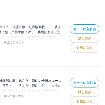
負傷で、苦境に陥った音駒高校…！ 夜久
カートに入れる
執拗に狙う戸美学園に対し、勝機はあると主
る!! 東京都代表、最後の1枠を得るの
試し読み
全て表示する
お気に入り
排球部に舞い込んだ、影山の全日本ユース
カートに入れる
 選手として先を行く影山に対し、自身の
、呼ばれてもいない県の1年生選抜強化合
試し読み
全て表示する
お気に入り