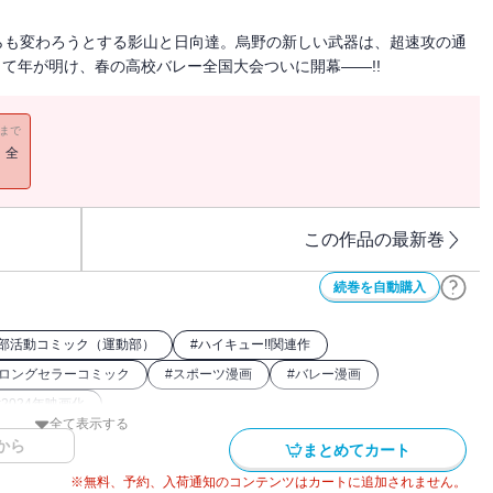
らも変わろうとする影山と日向達。烏野の新しい武器は、超速攻の通
して年が明け、春の高校バレー全国大会ついに開幕――!!
11まで
！全
この作品の最新巻
続巻を自動購入
部活動コミック（運動部）
#
ハイキュー!!関連作
ロングセラーコミック
#
スポーツ漫画
#
バレー漫画
#
2024年映画化
全て表示する
から
まとめてカート
※無料、予約、入荷通知のコンテンツはカートに追加されません。