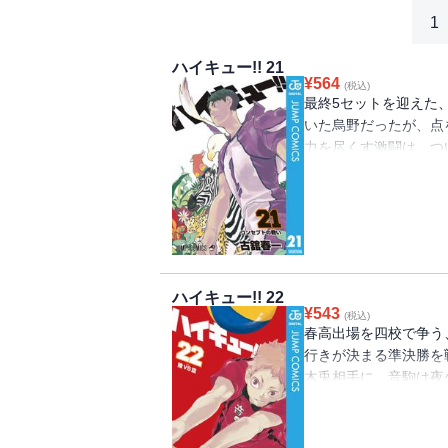
1
ハイキュー!! 21
¥
564
(税込)
最終5セットを迎えた
いた烏野だったが、点
力を尽くす激闘は、つ
制するのは――!?
ハイキュー!! 22
¥
543
(税込)
春高出場を四校で争う
行きが決まる準決勝を
木兎相手に、音駒は夜
て木兎攻略なるか!?