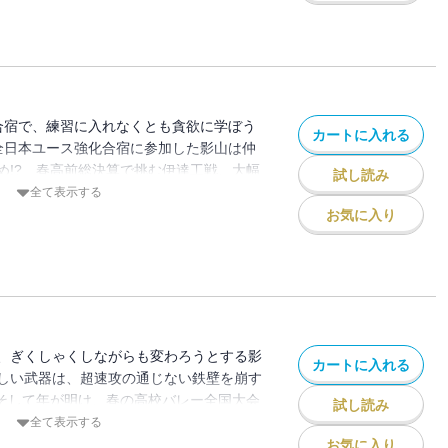
合宿で、練習に入れなくとも貪欲に学ぼう
カートに入れる
、全日本ユース強化合宿に参加した影山は仲
め!? 春高前総決算で挑む伊達工戦、大幅
試し読み
全て表示する
お気に入り
、ぎくしゃくしながらも変わろうとする影
カートに入れる
しい武器は、超速攻の通じない鉄壁を崩す
 そして年が明け、春の高校バレー全国大会
試し読み
全て表示する
お気に入り