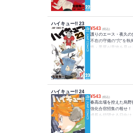
ハイキュー!! 23
¥
543
(税込)
護りのエース・夜久の
不在の守備の“穴”を
将・黒尾が意地を見せ
は“猫”か“蛇”か……!?
ハイキュー!! 24
¥
543
(税込)
春高出場を控えた烏野
強化合宿招集の報せ！
成長を切望する日向は
宿に姿を現すが!?