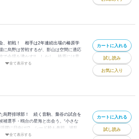
会、初戦！ 相手は2年連続出場の椿原学
カートに入れる
場に烏野は苦戦するが、影山は空間に適応
攻で会場を沸かす!! しかし、椿原には意
試し読み
全て表示する
お気に入り
た烏野排球部！ 続く音駒、梟谷の試合を
カートに入れる
候補選手・鴎台の星海と出会う。“小さな
の活躍に日向は!? シード校も参戦、波乱
試し読み
全て表示する