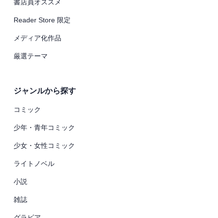
書店員オススメ
Reader Store 限定
メディア化作品
厳選テーマ
ジャンルから探す
コミック
少年・青年コミック
少女・女性コミック
ライトノベル
小説
雑誌
グラビア