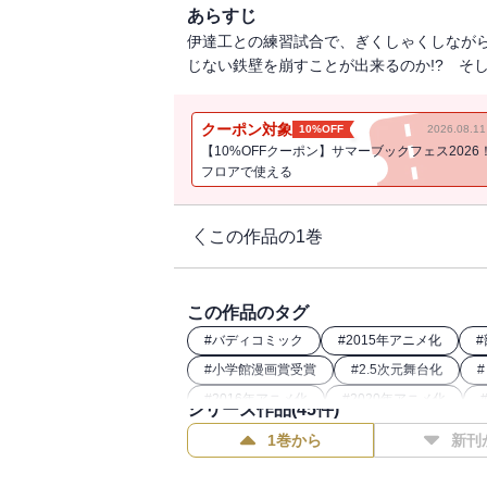
あらすじ
伊達工との練習試合で、ぎくしゃくしなが
じない鉄壁を崩すことが出来るのか!? そ
クーポン対象
10%OFF
2026.08.
【10%OFFクーポン】サマーブックフェス2026
フロアで使える
この作品の1巻
この作品のタグ
#
バディコミック
#
2015年アニメ化
#
#
小学館漫画賞受賞
#
2.5次元舞台化
#
#
2016年アニメ化
#
2020年アニメ化
シリーズ作品(
45
件)
1巻から
新刊