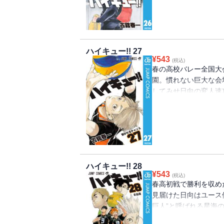
ハイキュー!! 27
¥
543
(税込)
春の高校バレー全国大
園。慣れない巨大な会
してみせ日向の変人速
外な“秘密兵器”が!?
ハイキュー!! 28
¥
543
(税込)
春高初戦で勝利を収め
見届けた日向はユース
巨人”と呼ばれる星海
の2日目が始まる!!