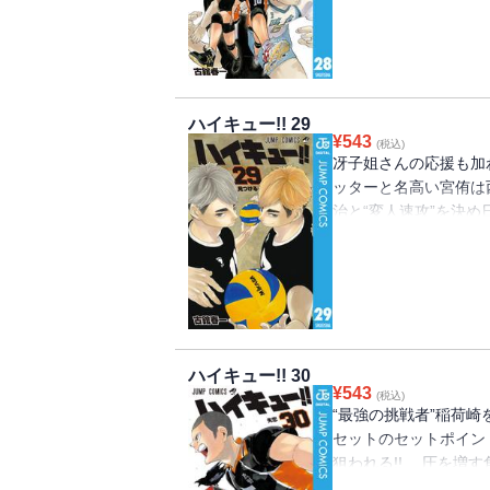
ハイキュー!! 29
¥
543
(税込)
冴子姐さんの応援も加わ
ッターと名高い宮侑は
治と“変人速攻”を決め
強の挑戦者」を超える策
ハイキュー!! 30
¥
543
(税込)
“最強の挑戦者”稲荷
セットのセットポイン
狙われる!! 圧を増
ない苦境に田中は――!