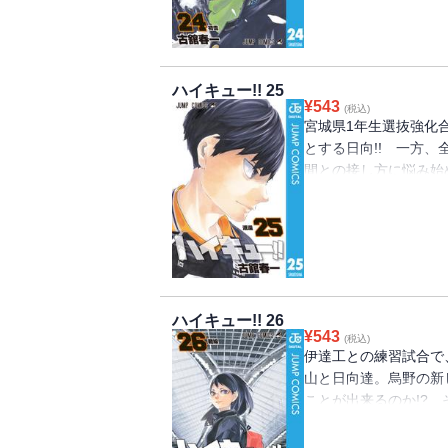
ハイキュー!! 25
¥
543
(税込)
宮城県1年生選抜強化
とする日向!! 一方
間との接し方に悩み始
描き足しで収録…!!
ハイキュー!! 26
¥
543
(税込)
伊達工との練習試合で
山と日向達。烏野の新
ことが出来るのか!?
ついに開幕――!!