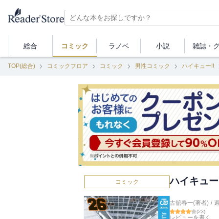
総合
コミック
ラノベ
小説
雑誌・
TOP(総合)
コミックフロア
コミック
男性コミック
ハイキュー!!
ハイキュー!!
コミック
古舘春一(著者)
/
(
23
)
レビューを書く