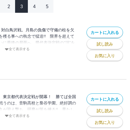
2
3
4
5
、対白鳥沢戦。月島の負傷で守備の柱を欠
カートに入れる
を穫る事への執念で猛追!! 限界を超えて
いに最後の局面へ。県代表決定戦の“頂”を
試し読み
全て表示する
お気に入り
、東京都代表決定戦が開幕！ 勝てば全国
カートに入れる
戦うのは、音駒高校と梟谷学園。絶好調の
久が迎え撃ち、研磨が策を練る!! 果たし
試し読み
全て表示する
お気に入り