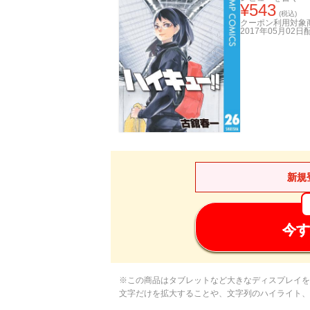
¥
543
(税込)
クーポン利用対象
2017年05月02日
新規
今す
※この商品はタブレットなど大きなディスプレイを
文字だけを拡大することや、文字列のハイライト、