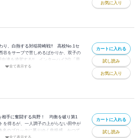
お気に入り
り、白熱する対稲荷崎戦!! 高校No.1セ
カートに入れる
西谷をサーブで苦しめるばかりか、双子の
日向達を凌駕する!! インターハイ2位「最
試し読み
は!?
全て表示する
お気に入り
崎を相手に奮闘する烏野！ 均衡を破り第1
カートに入れる
トを得るが、一人調子の上がらない田中が
す角名のブロックに募りゆく焦燥感、かつて
試し読み
?
全て表示する