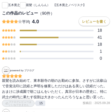
五木寛之
親鸞（しんらん） 【五木寛之ノベリスク】
この作品のレビュー
（
90
件）
4.0
レビューを書く
平均
18
41
18
1
0
powered by ブクログ
親鸞を読み始めて、東本願寺の朝のお勤めに参加。さすがに比叡山
で音覚法印に読経と声明を修業しただけはある美しい読経だった。
おまけに渉成園で朝ごはんをいただく。真宗が日本の歴史に、特に
武士の時代に果たす役割は大きかったんだろうなぁと思い至った。
ブクログレビューは
投稿日
:
2025.09.28
15
いいねできません