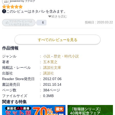
powered by ブクログ
このレビューはネタバレを含みます。
続きを読む
上巻に続けての一気読みでした。

ブクログレビューは
投稿日
:
2020.03.22
6
いいねできません
どこまでが史実に則しているのかはわかりません。

でも、読み終えてそこに間違いなく親鸞が生きた時代を垣間見るこ
すべてのレビューを見る
とが出来た。

作品情報
ジャンル
:
小説
-
歴史・時代小説
続編も楽しみに読み進めていきたい。

著者
:
五木寛之
掲載誌・レーベル
:
講談社文庫
説明

出版社
:
講談社
内容紹介

Reader Store発売日
:
2012.07.06
親鸞は比叡山での命がけの修行にも悟りを得られず、六角堂へ百日
書誌発売日
:
2011.10.14
参籠を決意する。そこで待っていたのは美しい謎の女人、紫野との
ページ数
:
384ページ
出会いだった。彼が全てを捨て山をおりる決意をした頃、都には陰
ファイルサイズ
:
0.3MB
謀と弾圧の嵐が吹き荒れていた。そして親鸞の命を狙う黒面法師。
法然とともに流罪となった彼は越後へ旅立つ。

関連する特集
内容（「BOOK」データベースより）

親鸞は比叡山での命がけの修行にも悟りを得られず、六角堂へ百日