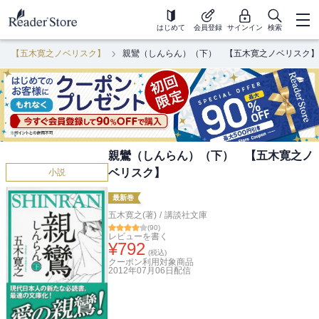
はじめて
会員登録
サインイン
検索
） 【五木寛之ノベリスク】
親鸞（しんらん）（下） 【五木寛之ノベリスク】
親鸞（しんらん）（下） 【五木寛之ノ
ベリスク】
小説
最新巻
五木寛之(著)
/
講談社文庫
(
90
)
レビューを書く
¥
792
(税込)
クーポン利用対象商品
2012年07月06日
配信