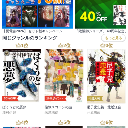
参篭を決意する。そこで待っていたのは美しい謎の女人、紫野との
出会いだった。彼が全てを捨て山をおりる決意をした頃、都には陰
謀と弾圧の嵐が吹き荒れていた。そして親鸞の命を狙う黒面法師。
法然とともに流罪となった彼は越後へ旅立つ。

著者について

【夏電書2026】 セット割キャンペーン
「陰陽師シリーズ」 40周年記念
五木 寛之 

同じジャンルのランキング
もっと見る
1932年福岡県生まれ。朝鮮半島より引き揚げたのち、早稲田大学露
1
位
2
位
3
位
文科に学ぶ。PR誌編集者、作詞家、ルポライターなどを経て、66年
『さらばモスクワ愚連隊』で小説現代新人賞、67年『蒼ざめた馬を
見よ』で直木賞、76年『青春の門』(筑豊篇ほか)で吉川英治文学賞を
受賞。81年より一時休筆して京都の龍谷大学に学んだが、のち文壇
に復帰。2002年にはそれまでの執筆活動に対して菊池寛賞を、英語
版『TARIKI』が2002年度ブック・オブ・ザ・イヤースピリチュアル
部門を、04年には仏教伝道文化賞を、09年にはNHK放送文化賞を受
賞する。2010年に刊行された本書は第64回毎日出版文化賞を受賞
し、ベストセラーとなった。代表作に『戒厳令の夜』、『風の王
50%OFF
20%ポイント
今週入荷
国』、『風に吹かれて』、『百寺巡礼』(日本版 全十巻)など。小説
ばくうどの悪夢
倫敦スコーンの謎
尼子党忠義 北近江合戦心得〈八〉
のほか、音楽、美術、歴史、仏教など多岐にわたる活動が注目され
澤村伊智
米澤穂信
井原忠政
ている。

4
位
5
位
6
位
著者略歴 (「BOOK著者紹介情報」より)
