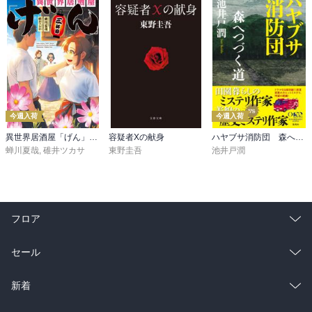
五木/寛之 

1932年福岡県生まれ。朝鮮半島より引き揚げたのち、早稲田大学露
文科に学ぶ。PR誌編集者、作詞家、ルポライターなどを経て、’66年
『さらばモスクワ愚連隊』で小説現代新人賞、’67年『蒼ざめた馬を
見よ』で直木賞、’76年『青春の門』(筑豊篇ほか)で吉川英治文学賞
を受賞。’81年より一時休筆して京都の龍谷大学に学んだが、のち文
壇に復帰。2002年にはそれまでの執筆活動に対して菊池寛賞を、英
語版『TARIKI』が2002年度ブック・オブ・ザ・イヤースピリチュア
今週入荷
今週入荷
ル部門を、’04年には仏教伝道文化賞を、’09年にはNHK放送文化賞を
異世界居酒屋「げん」三杯目
容疑者Xの献身
ハヤブサ消防団 森へつづく道
受賞する。2010年に刊行された「親鸞」は第64回毎日出版文化賞を
蝉川夏哉
,
碓井ツカサ
東野圭吾
池井戸潤
受賞し、ベストセラーとなった。小説のほか、音楽、美術、歴史、
仏教など多岐にわたる活動が注目されている(本データはこの書籍が
刊行された当時に掲載されていたものです)
フロア
総合
コミック
セール
ラノベ
小説
総合
コミック
新着