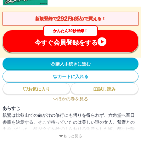
292
新規登録で
円(税込)で買える！
かんたん30秒登録！
今すぐ会員登録をする
購入手続きに進む
カートに入れる
お気に入り
試し読み
ほかの巻を見る
あらすじ
親鸞は比叡山での命がけの修行にも悟りを得られず、六角堂へ百日
参籠を決意する。そこで待っていたのは美しい謎の女人、紫野との
出会いだった。彼が全てを捨て山をおりる決意をした頃、都には陰
謀と弾圧の嵐が吹き荒れていた。そして親鸞の命を狙う黒面法師。
もっと見る