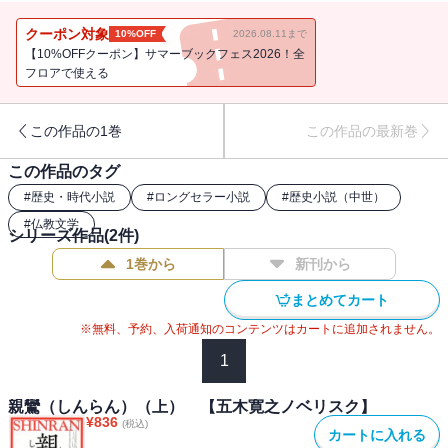
法然とともに流罪となった彼は越後へ旅立つ。
クーポン対象
10%OFF
2026.08.11まで
【10%OFFクーポン】サマーブックフェス2026！全
フロアで使える
この作品の1巻
この作品の最新巻
この作品のタグ
#
歴史・時代小説
#
ロングセラー小説
#
歴史小説（中世）
#
仏教文学
シリーズ作品(
2
件)
1巻から
新刊から
まとめてカート
※無料、予約、入荷通知のコンテンツはカートに追加されません。
1
親鸞（しんらん）（上） 【五木寛之ノベリスク】
¥
836
(税込)
カートに入れる