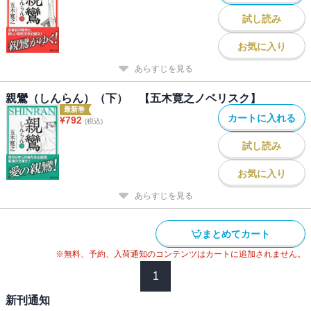
試し読み
お気に入り
あらすじを見る
親鸞（しんらん）（下） 【五木寛之ノベリスク】
最新巻
カートに入れる
¥
792
(税込)
試し読み
お気に入り
あらすじを見る
まとめてカート
※無料、予約、入荷通知のコンテンツはカートに追加されません。
1
新刊通知