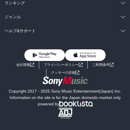
雑誌・グラビア
ビジネス・実用
ラノベ
小説
総合
コミック
ランキング
BL・TL
雑誌・グラビア
ビジネス・実用
ラノベ
小説
総合
コミック
ジャンル
BL・TL
雑誌・グラビア
ビジネス・実用
ラノベ
小説
コミック
男性コミック
ヘルプ&サポート
BL・TL
雑誌・グラビア
ビジネス・実用
女性コミック
コミック誌
初めての方へ
ヘルプ
BL・TL
ライトノベル
男子向けラノベ
よくあるご質問
お問い合わせ
会社情報
プライバシーポリシー
ご利用条件
女子向けラノベ
小説
利用規約
クッキーの詳細
国内小説
海外小説
Copyright 2017 - 2026 Sony Music Entertainment(Japan) Inc.
ミステリー
SF
Information on the site is for the Japan domestic market only
powered by
歴史・時代小説
文学
雑誌
グラビア写真集