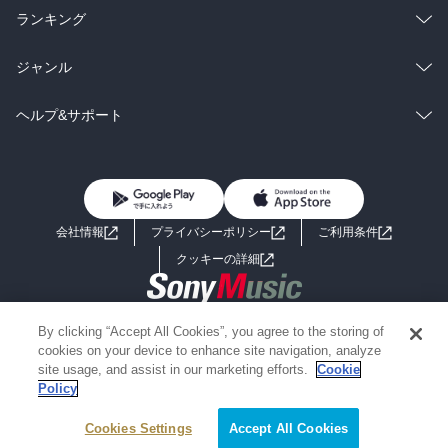
雑誌・グラビア
ビジネス・実用
ラノベ
小説
総合
コミック
ランキング
BL・TL
雑誌・グラビア
ビジネス・実用
ラノベ
小説
総合
コミック
ジャンル
BL・TL
雑誌・グラビア
ビジネス・実用
ラノベ
小説
コミック
男性コミック
ヘルプ&サポート
BL・TL
雑誌・グラビア
ビジネス・実用
女性コミック
コミック誌
初めての方へ
ヘルプ
BL・TL
ライトノベル
男子向けラノベ
よくあるご質問
お問い合わせ
会社情報
プライバシーポリシー
ご利用条件
女子向けラノベ
小説
利用規約
クッキーの詳細
国内小説
海外小説
Copyright 2017 - 2026 Sony Music Entertainment(Japan) Inc.
By clicking “Accept All Cookies”, you agree to the storing of
ミステリー
SF
Information on the site is for the Japan domestic market only
cookies on your device to enhance site navigation, analyze
powered by
site usage, and assist in our marketing efforts.
Cookie
Policy
歴史・時代小説
文学
Cookies Settings
Accept All Cookies
雑誌
グラビア写真集