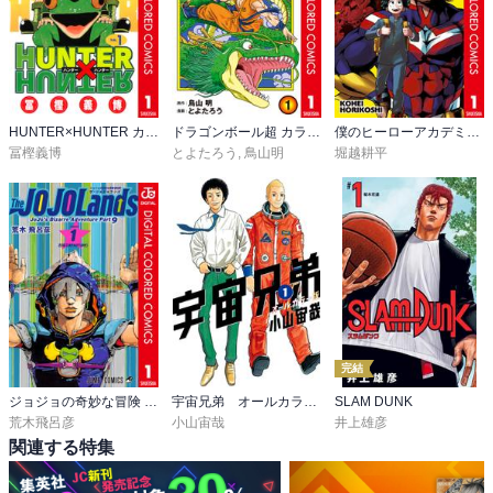
HUNTER×HUNTER カラー版
ドラゴンボール超 カラー版
僕のヒーローアカデミア カラー版
冨樫義博
とよたろう
,
鳥山明
堀越耕平
完結
ジョジョの奇妙な冒険 第9部 ザ・ジョジョランズ カラー版
宇宙兄弟 オールカラー版
SLAM DUNK
荒木飛呂彦
小山宙哉
井上雄彦
関連する特集