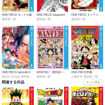
続巻入荷
ONE PIECE モノクロ版
ONE PIECE magazine
ONE PIECE キャラクターリミックス
尾田栄一郎
尾田栄一郎
尾田栄一郎
完結
ONE PIECE episode A
WANTED！ 尾田栄一郎短編集
ONE PIECE学園
Boichi
,
石山諒
,
尾田栄一郎
,
ひなたしょう
尾田栄一郎
,
浜崎達也
小路壮平
,
尾田栄一郎
関連する作品
もっと見る