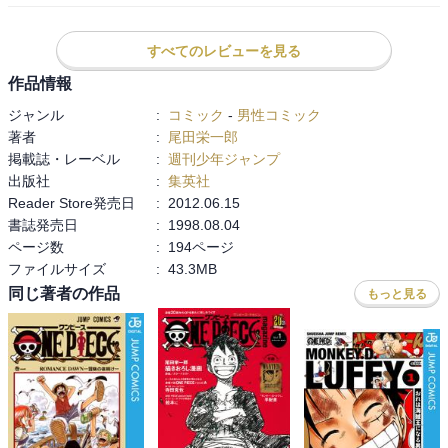
ウソップはやっぱり「狼少年」的な存在だったんですね。

でも、海賊がやってくるというのを誰も信じてくれなくて、

「どうして信じてくれないんだよお…。シクシク」で終わるわけじ
すべてのレビューを見る
ゃなく、

作品情報
「じゃあ俺がここで海賊を食い止めて、『やっぱりウソップの嘘だ
ジャンル
:
コミック
-
男性コミック
ったんだ』

著者
:
尾田栄一郎
ということにしてやる」というのがグッときました。

掲載誌・レーベル
:
週刊少年ジャンプ
出版社
:
集英社
悪者も、いちいちキャラが濃くておもしろい。
Reader Store発売日
:
2012.06.15
書誌発売日
:
1998.08.04
ページ数
:
194ページ
ファイルサイズ
:
43.3MB
同じ著者の作品
もっと見る