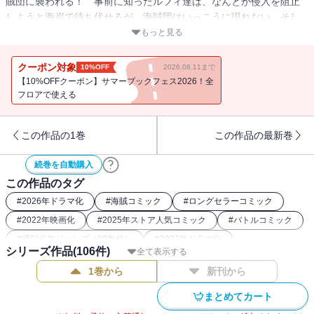
賊団に襲われる！ 事前に知ったルフィ達は、なんとか侵入を阻止
しようと海岸で待ち伏せるが、海賊団はいっこうに現れない。そし
て、反対側の海岸から、なにやら騒がしい声がして…!?
もっと見る
クーポン対象
10%OFF
2026.08.11まで
【10%OFFクーポン】サマーブックフェス2026！全
フロアで使える
この作品の1巻
この作品の最新巻
続巻を自動購入
この作品のタグ
#
2026年ドラマ化
#
海賊コミック
#
ロングセラーコミック
#
2022年映画化
#
2025年ストア人気コミック
#
バトルコミック
#
週刊少年ジャンプ（00年代）
#
2023年ドラマ化
シリーズ作品(
106
件)
全て表示する
#
ONEPIECE関連作
#
最強主人公コミック
1巻から
新刊から
#
フルカラーコミック（ジャンプ系）
#
週刊少年ジャンプ（90年代）
#
26年春ドラマ・映画化
まとめてカート