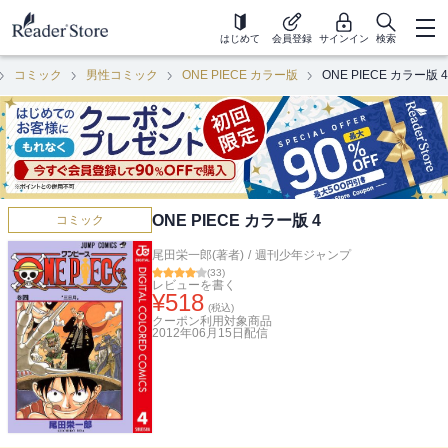
はじめて
会員登録
サインイン
検索
コミック
男性コミック
ONE PIECE カラー版
ONE PIECE カラー版 4
ONE PIECE カラー版 4
コミック
尾田栄一郎(著者)
/
週刊少年ジャンプ
(
33
)
レビューを書く
¥
518
(税込)
クーポン利用対象商品
2012年06月15日
配信