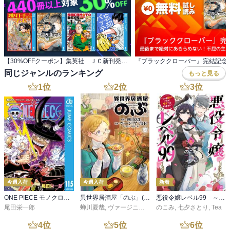
【30%OFFクーポン】集英社 ＪＣ新刊発売記念 440冊以上対象
同じジャンルのランキング
もっと見る
1
位
2
位
3
位
今週入荷
今週入荷
新着
ONE PIECE モノクロ版 115
異世界居酒屋「のぶ」(22)
悪役令嬢レベル99 ～私は裏ボスですが魔王ではありません～ その６
尾田栄一郎
蝉川夏哉
,
ヴァージニア二等兵
のこみ
,
転
,
七夕さとり
,
Tea
4
位
5
位
6
位