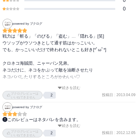
0
0
powered by ブクログ
戦力は「斬る」「のびる」「盗む」…「隠れる」[笑]

ウソップがウソつきとして通す筋はかっこいい。

でも、かっこいいだけで終われないとこも好き[*ﾟωﾟ*]

クロネコ海賊団、ニャーバン兄弟。

ネコだけに、ネコをかぶって敵を油断させたり

ネコババしたりするところがかわいい♡

続きを読む
けど、かわいくない戦闘がこの先待ってるので

ブクログレビューは
投稿日
:
2013.04.09
2
猫好きとしては複雑[´ﾛ`]屮
いいねできません
powered by ブクログ
このレビューはネタバレを含みます。
続きを読む
だんだん、おもしろくなってきました。

ブクログレビューは
投稿日
:
2012.12.05
2
いいねできません