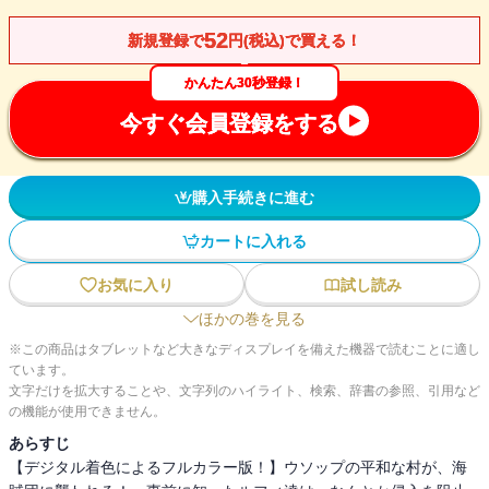
52
新規登録で
円(税込)で買える！
かんたん30秒登録！
今すぐ会員登録をする
購入手続きに進む
カートに入れる
お気に入り
試し読み
ほかの巻を見る
※この商品はタブレットなど大きなディスプレイを備えた機器で読むことに適し
ています。
文字だけを拡大することや、文字列のハイライト、検索、辞書の参照、引用など
の機能が使用できません。
あらすじ
【デジタル着色によるフルカラー版！】ウソップの平和な村が、海