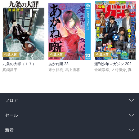
今週入荷
今週入荷
今週入荷
九条の大罪（１７）
あかね噺 23
週刊少年マガジン 2026年36・37号[2026年8月5日発売]
真鍋昌平
末永裕樹
,
馬上鷹将
金城宗幸
,
ノ村優介
,
真島ヒロ
フロア
総合
コミック
セール
ラノベ
小説
総合
コミック
新着