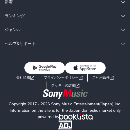
ラノベ
小説
総合
コミック
新着
雑誌・グラビア
ビジネス・実用
ラノベ
小説
総合
コミック
ランキング
BL・TL
雑誌・グラビア
ビジネス・実用
ラノベ
小説
総合
コミック
ジャンル
BL・TL
雑誌・グラビア
ビジネス・実用
ラノベ
小説
コミック
男性コミック
ヘルプ&サポート
BL・TL
雑誌・グラビア
ビジネス・実用
女性コミック
コミック誌
初めての方へ
ヘルプ
BL・TL
ライトノベル
男子向けラノベ
よくあるご質問
お問い合わせ
会社情報
プライバシーポリシー
ご利用条件
女子向けラノベ
小説
利用規約
クッキーの詳細
国内小説
海外小説
Copyright 2017 - 2026 Sony Music Entertainment(Japan) Inc.
ミステリー
SF
Information on the site is for the Japan domestic market only
powered by
歴史・時代小説
文学