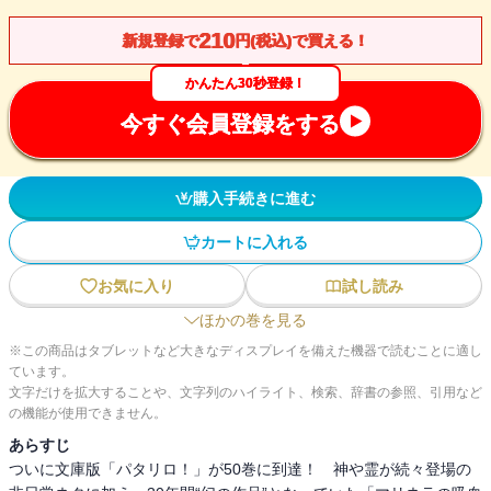
210
新規登録で
円(税込)で買える！
かんたん30秒登録！
今すぐ会員登録をする
購入手続きに進む
カートに入れる
お気に入り
試し読み
ほかの巻を見る
※この商品はタブレットなど大きなディスプレイを備えた機器で読むことに適し
ています。
文字だけを拡大することや、文字列のハイライト、検索、辞書の参照、引用など
の機能が使用できません。
あらすじ
ついに文庫版「パタリロ！」が50巻に到達！ 神や霊が続々登場の