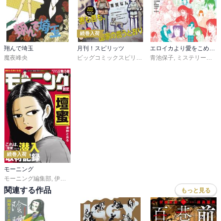
続巻入荷
翔んで埼玉
月刊！スピリッツ
エロイカより愛をこめてに愛をこめて！！
魔夜峰央
ビッグコミックスピリッツ編集部
青池保子
,
ミステリーボニータ編集部
続巻入荷
モーニング
モーニング編集部
,
伊咲智太
,
オオイシヒロト
,
森高夕次
,
足立金太郎
,
出端祐大
,
江
関連する作品
もっと見る