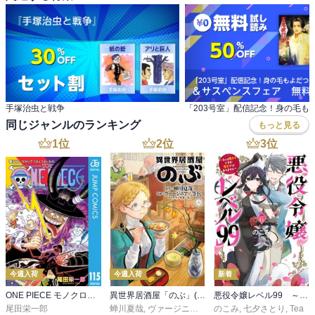
手塚治虫と戦争
同じジャンルのランキング
もっと見る
1
位
2
位
3
位
今週入荷
今週入荷
新着
ONE PIECE モノクロ版 115
異世界居酒屋「のぶ」(22)
悪役令嬢レベル99 ～私は裏ボスですが魔王ではありません～ その６
尾田栄一郎
蝉川夏哉
,
ヴァージニア二等兵
のこみ
,
転
,
七夕さとり
,
Tea