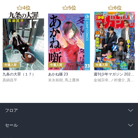
4
位
5
位
6
位
今週入荷
今週入荷
今週入荷
九条の大罪（１７）
あかね噺 23
週刊少年マガジン 2026年36・37号[2026年8月5日発売]
真鍋昌平
末永裕樹
,
馬上鷹将
金城宗幸
,
ノ村優介
,
真島ヒロ
フロア
総合
コミック
セール