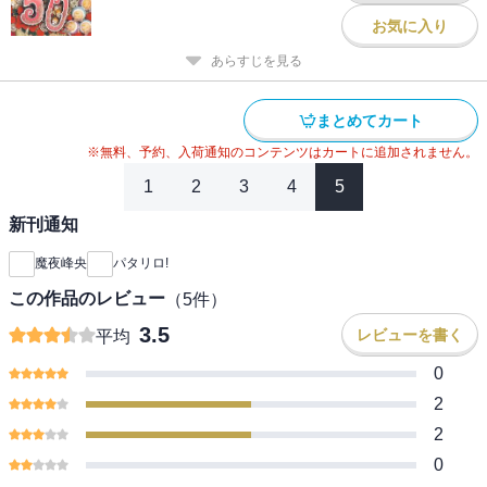
お気に入り
あらすじを見る
まとめてカート
※無料、予約、入荷通知のコンテンツはカートに追加されません。
1
2
3
4
5
新刊通知
魔夜峰央
パタリロ!
この作品のレビュー
（
5
件）
3.5
レビューを書く
平均
0
2
2
0