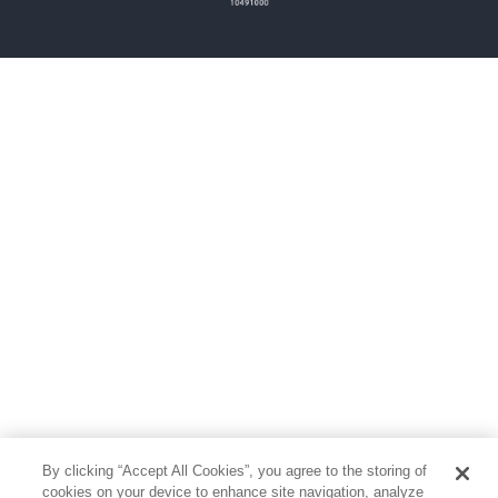
雑誌
グラビア写真集
ボーイズラブ
ティーンズラブ
人文・思想・歴史
社会・政治・法律
ビジネス・経済
サイエンス・テクノロジー
コンピュータ・情報
くらし・家庭
料理・酒
ファッション・美容・ダイエット
ホビー&カルチャー
スポーツ・アウトドア
地図・ガイド
エンターテイメント
芸術・アート
映画・音楽・演劇
By clicking “Accept All Cookies”, you agree to the storing of
写真集
教養
cookies on your device to enhance site navigation, analyze