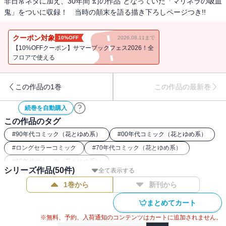
非日常ネタに加え、30年間“幻の作品”となっていた「マリネラの吸血
鬼」をついに収録！ 当時の顛末を語る描き下ろしページつき!!
クーポン対象
10%OFF
2026.08.11まで
【10%OFFクーポン】サマーブックフェス2026！全
フロアで使える
この作品の1巻
この作品の最新巻
続巻を自動購入
この作品のタグ
#
90年代コミック（花とゆめ系）
#
00年代コミック（花とゆめ系）
#
ロングセラーコミック
#
70年代コミック（花とゆめ系）
#
80年代コミック（花とゆめ系）
シリーズ作品(
50
件)
全て表示する
1巻から
新刊から
まとめてカート
※無料、予約、入荷通知のコンテンツはカートに追加されません。