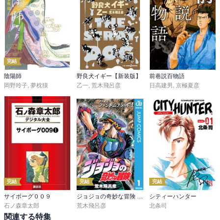
完結
陰陽師
野良犬イギー【新装版】
前巷説百物語
岡野玲子
,
夢枕獏
乙一
,
荒木飛呂彦
日高建男
,
京極夏彦
完結
完結
完結
サイボーグ００９
ジョジョの奇妙な冒険 第1部 ファントムブラッド
シティーハンター
石ノ森章太郎
荒木飛呂彦
北条司
関連する特集