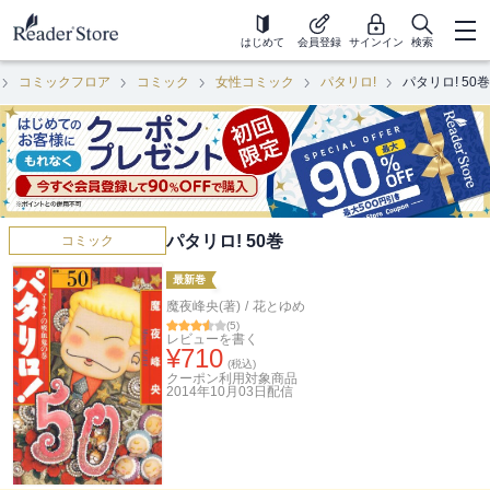
はじめて
会員登録
サインイン
検索
コミックフロア
コミック
女性コミック
パタリロ!
パタリロ! 50巻
パタリロ! 50巻
コミック
最新巻
魔夜峰央(著)
/
花とゆめ
(
5
)
レビューを書く
¥
710
(税込)
クーポン利用対象商品
2014年10月03日
配信