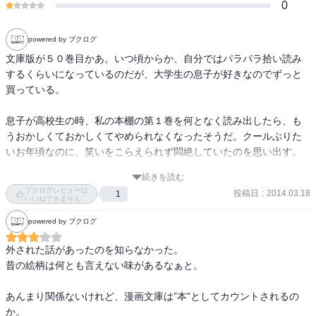
0
powered by ブクログ
文庫版が５０巻目かあ。いつ頃からか、自分ではパラパラ拾い読み
するくらいになっているのだが、大学生の息子が好きなのでずっと
買っている。

息子が高校生の時、私の本棚の第１巻を何となく読み出したら、も
うおかしくておかしくてやめられなくなったそうだ。クールぶりた
いお年頃なのに、笑いをこらえられず悶絶していたのを思い出す。

続きを読む
それって私が大学生の時連載が始まったんだよ、「花とゆめ」には
ブクログレビューは
投稿日
:
2014.03.18
1
「ガラスの仮面」も載っててね、などとついつい昔話をしてしま
いいねできません
う。もちろん息子はそんなもん聞いちゃいないんだけど、それでも
powered by ブクログ
なんか嬉しかったりして。

外された話があったのを知らなかった。

全パタリロ作品の中でどれが名作か？というのを考えるのもファン
昔の絵柄は何とも言えない味があるなぁと。

のお楽しみ、よくあがるのは「Fly me to the moon 」のようだ。こ
れも確かにいいけれど、私が一番好きなのは「果てなき旅路」。二
あんまり関係ないけれど、漫画文庫は”本”としてカウントされるの
万八千年の旅をするパタリロが泣かせる。
か。
