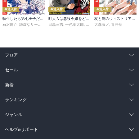
今週入荷
今週入荷
今週入荷
転生したら第七王子だったので、気ままに魔術を極めます（２４）
町人Ａは悪役令嬢をどうしても救いたい ～どぶと空と氷の姫君～１０【電子書店共通特典イラスト付】
杖と剣のウィストリア（１６）
石沢庸介
,
謙虚なサークル
,
メル。
目黒三吉
,
一色孝太郎
,
Parum
大森藤ノ
,
青井聖
フロア
総合
コミック
セール
ラノベ
小説
総合
コミック
新着
雑誌・グラビア
ビジネス・実用
ラノベ
小説
総合
コミック
ランキング
BL・TL
雑誌・グラビア
ビジネス・実用
ラノベ
小説
総合
コミック
ジャンル
BL・TL
雑誌・グラビア
ビジネス・実用
ラノベ
小説
コミック
男性コミック
ヘルプ&サポート