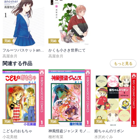
完結
完結
フルーツバスケットanother
かくも小さき世界にて
高屋奈月
高屋奈月
関連する作品
もっと見る
完結
完結
完結
こどものおもちゃ
神風怪盗ジャンヌ モノクロ版
姫ちゃんのリボン
小花美穂
種村有菜
水沢めぐみ