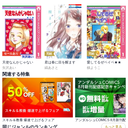
セールあり
完結
完結
天使なんかじゃない
君は春に目を醒ます
愛してるぜベイベ★★
矢沢あい
縞あさと
槙ようこ
関連する特集
スキル＆教養 爆速で上げるフェア
同じジャンルのランキング
もっと見る