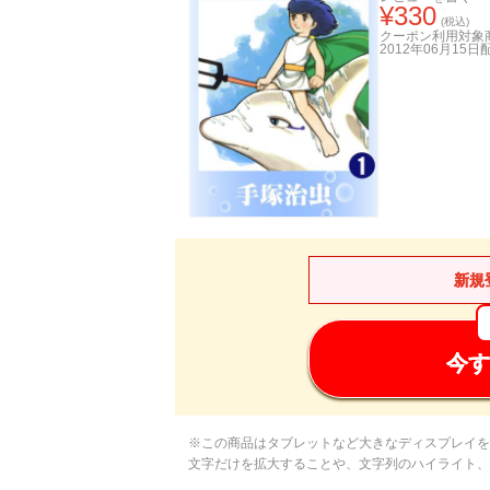
¥
330
(税込)
クーポン利用対象
2012年06月15日
新規
今す
※この商品はタブレットなど大きなディスプレイを
文字だけを拡大することや、文字列のハイライト、