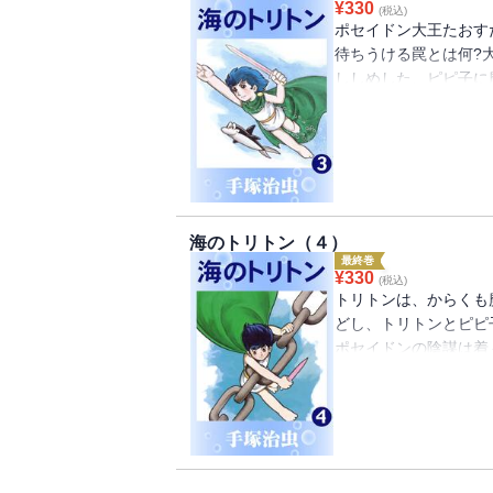
¥
330
(税込)
ポセイドン大王たおす
待ちうける罠とは何?
ししめした、ピピ子に
ァンタジー、第3弾！
海のトリトン（４）
最終巻
¥
330
(税込)
トリトンは、からくも
どし、トリトンとピピ
ポセイドンの陰謀は着
傑作ファンタジー、完