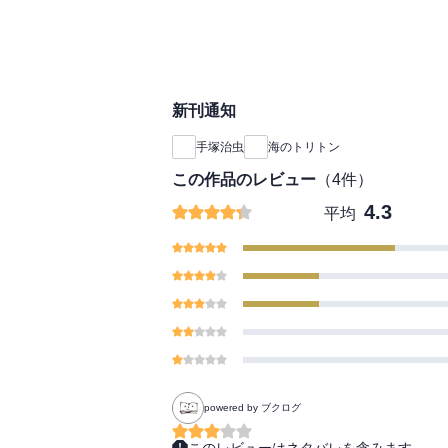
新刊通知
手塚治虫
海のトリトン
この作品のレビュー
（
4
件）
4.3
平均
powered by ブクログ