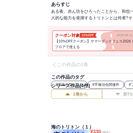
あらすじ
ある夜、赤ん坊をひろったことから、和也
人的な能力を発揮するトリトンとは何者?そ
クーポン対象
10%OFF
2026.08.
【10%OFFクーポン】サマーブックフェス2026
フロアで使える
この作品の1巻
この作品のタグ
#
深海のコミック
#
手塚治虫関連作
#
シリーズ作品(
4
件)
1巻から
新刊
海のトリトン（１）
¥
330
(税込)