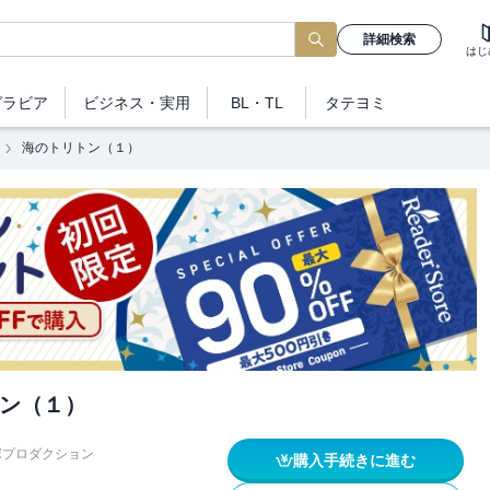
詳細検索
はじ
グラビア
ビジネス
・実用
BL・TL
タテヨミ
海のトリトン（１）
ン（１）
塚プロダクション
購入手続きに進む