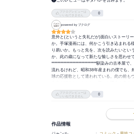
このレビューはネタバレを含みます。
昔アニメ化もされた作品。トリトン族の王
ブクログレビューは
たちと戦っていくのだが、本当の悪は人間
0
いいねできません
を問う作品なのだと思う。結婚して可愛い
powered by ブクログ
意外と(というと失礼だが)面白いストーリ
か。手塚漫画には、何かこう引き込まれる
り易いか。もっと先を、次を読みたいとい
か、此の歳になって新たな愉しさを思わせ
***************************
流れるけれど、昭和38年産まれの僕でも、
球の応援歌として遣われている。此の前もウ
先生が好きだったとか、様々な理由を考え
のトリトン』のストーリーを読んでみよう
ブクログレビューは
0
いいねできません
作品情報
ジャンル
:
コミック
-
男性コ