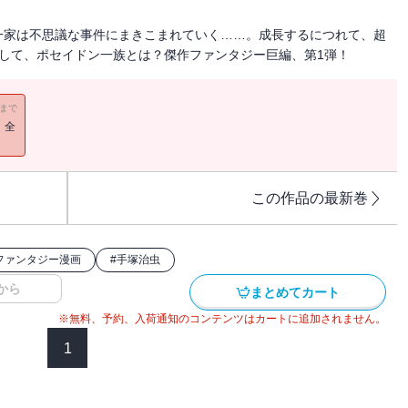
一家は不思議な事件にまきこまれていく……。成長するにつれて、超
して、ポセイドン一族とは？傑作ファンタジー巨編、第1弾！
11まで
！全
この作品の最新巻
ファンタジー漫画
#
手塚治虫
から
まとめてカート
※無料、予約、入荷通知のコンテンツはカートに追加されません。
1