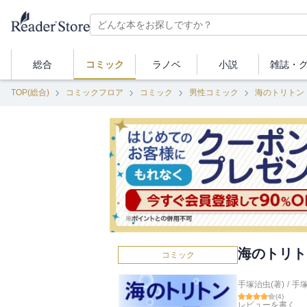
総合
コミック
ラノベ
小説
雑誌・
TOP(総合)
コミックフロア
コミック
男性コミック
海のトリトン
海のトリト
コミック
手塚治虫(著)
/
手
(
4
)
レビューを書く