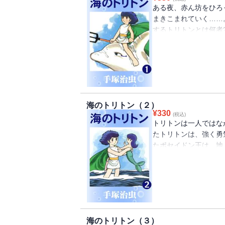
ある夜、赤ん坊をひろ
まきこまれていく……
するトリトンとは何者
ンタジー巨編、第1弾
海のトリトン（２）
¥
330
(税込)
トリトンは一人ではな
たトリトンは、強く勇
たポセイドン王は、地
ンタジー巨編、第2弾
海のトリトン（３）