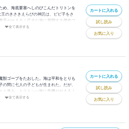
ため、海底要塞へしのびこんだトリトンを
カートに入れる
大王のきさきえらびの神託は、ピピ子をさ
魔手がせまる！広大な海に展開する傑作フ
試し読み
！
全て表示する
お気に入り
カートに入れる
魔獣ゴープをたおした。海は平和をとりも
子の間に七人の子どもが生まれた。だが、
試し読み
々と進み、トリトン一族に危機がせまる！
結編！！
全て表示する
お気に入り