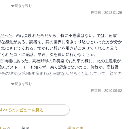
続きを読む
子であるトリトンは人間に拾われて人間界で成長。その後海に住む敵
ではないのか？と葛藤する。結局巡り巡って本当の「悪」とは何か？
投稿日
:
2012.01.29
子ども達が生まれるくだりは微笑ましい。
ーだった。画は見馴れた画だから、特に不思議はない。では、何故
様な感覚がある。読者を、其の世界に引きずり込むといった方が分か
う気にさせてくれる、懐かしい想いを引き起こさせてくれると云う
てくれたコトに感謝。早速、次を買いに行かなくちゃ。
***馴染みの古本屋で、百均棚にあった。高校野球の吹奏楽でお約束の様に、此の主題歌が
殆んどストーリーも知らず、余り記憶にないのに、何故か、高校野
チの彼女(昭和45年産まれ)と何故なんだろうと話していて、顧問の
てみたのだが、答えが見つからなかった。というコトで、先ずは『海
続きを読む
と云うコトに。
投稿日
:
2010.09.02
すべてのレビューを見る
ミック
著者
:
手塚治虫