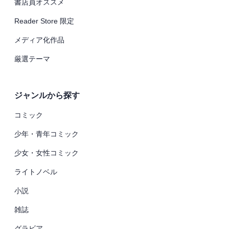
書店員オススメ
Reader Store 限定
メディア化作品
厳選テーマ
ジャンルから探す
コミック
少年・青年コミック
少女・女性コミック
ライトノベル
小説
雑誌
グラビア