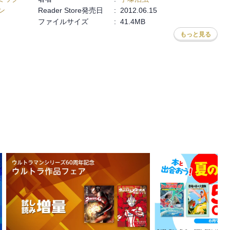
ン
Reader Store発売日
:
2012.06.15
ファイルサイズ
:
41.4MB
もっと見る
林たかあき
,
車田正美
,
サイトウケンジ
,
上田信舟
,
パーミン
,
深見真
,
刻夜セイゴ
,
木々