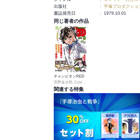
出版社
:
手塚プロダクショ
書誌発売日
:
1979.10.01
同じ著者の作品
チャンピオンRED
宮野金太郎
,
Cuvie
,
板垣恵介
,
尾松知和
,
浜岡賢次
,
関連する特集