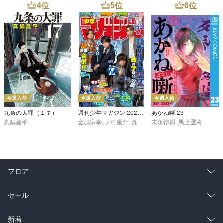
4
位
5
位
6
位
今週入荷
今週入荷
今週入荷
九条の大罪（１７）
週刊少年マガジン 2026年36・37号[2026年8月5日発売]
あかね噺 23
真鍋昌平
金城宗幸
,
ノ村優介
,
真島ヒロ
末永裕樹
,
宮島礼吏
,
馬上鷹将
,
新川直司
,
久
フロア
総合
コミック
セール
ラノベ
小説
総合
コミック
新着