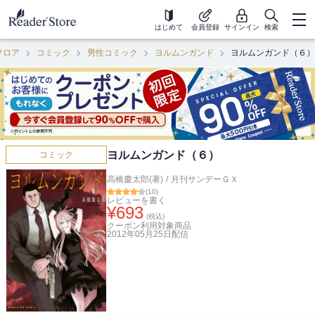
はじめて
会員登録
サインイン
検索
フロア
コミック
男性コミック
ヨルムンガンド
ヨルムンガンド（６）
ヨルムンガンド（６）
コミック
高橋慶太郎(著)
/
月刊サンデーＧＸ
(
10
)
レビューを書く
¥
693
(税込)
クーポン利用対象商品
2012年05月25日
配信