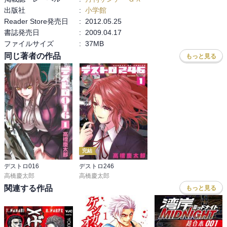
出版社
:
小学館
Reader Store発売日
:
2012.05.25
6巻での一番印象に残ったシーンはなんと二つ！

書誌発売日
:
2009.04.17
１つはバルメは復讐を遂げヨナと帰ろうとするがそこにカレンが。

ファイルサイズ
:
37MB
カレンがヨナをかばうバルメを銃で撃ち、撃ち終えてから「こんな
世界もうイヤだ！！」と叫んでヨナに撃たれる。

同じ著者の作品
もっと見る
なんか泣けてくるシーンでした。

悲しみをバルメのせいにするのではなく世界のせいにする。

だからこんな世界はもうイヤだ。

あー色々考えてまうー

長くなりそうなのでここで一度終わります。

もう１つはやっぱ一番最後のページですね。

詳しくは次巻のお楽しみということですが

完結
CIAブラック課長のことをソウと呼ぶココ部隊の一人がブラック課長
と会う。その意味は・・・・

デストロ016
デストロ246
高橋慶太郎
高橋慶太郎
関連する作品
もっと見る
印象強いキャラはウゴ。

最強キャラはバルメ。

ウゴは今回、めっちゃ活躍。
