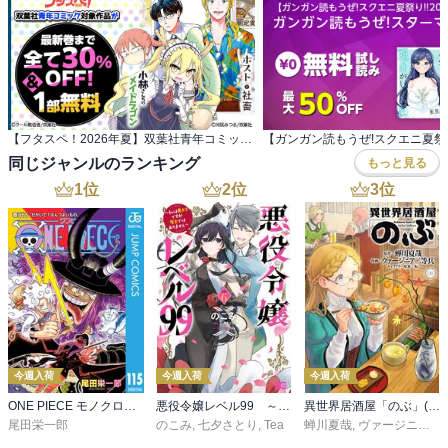
【フタスペ！2026年夏】双葉社青年コミック 対象作品が最新巻まで全て30％OFF＆一部無料！
同じジャンルのランキング
もっと見る
1
位
2
位
3
位
今週入荷
今週入荷
今週入荷
ONE PIECE モノクロ版 115
悪役令嬢レベル99 ～私は裏ボスですが魔王ではありません～ その６
異世界居酒屋「のぶ」(22)
尾田栄一郎
のこみ
,
七夕さとり
,
Tea
蝉川夏哉
,
ヴァージニア二等兵