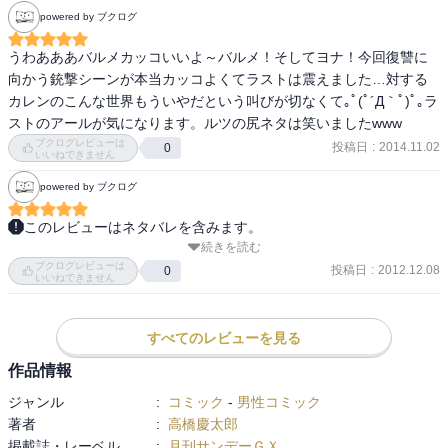
powered by ブクログ
うわあああバルメカッコいいよ～バルメ！そしてヨナ！今回復讐に
向かう銃撃シーンが本当カッコよくてラストは震えました…対する
カレンのこんな世界もういやだという叫びが切なくて｡ﾟ(ﾟ´Д｀ﾟ)ﾟ｡ラ
ストのアールが気になります。ルツの尻ネタは笑いましたwww
ブクログレビューは
投稿日
:
2014.11.02
0
いいねできません
powered by ブクログ
このレビューはネタバレを含みます。
続きを読む
さてさて

ブクログレビューは
前巻の引き継ぐきバルメの戦いです。

投稿日
:
2012.12.08
0
いいねできません
バルメいなくなっちゃった。ヨナもいなくなっちゃった。

バルメとヨナは陳のもとへ

すべてのレビューを見る
そして2人が抜けたココ部隊は殺し屋の襲撃に。

作品情報
ジャンル
:
コミック
-
男性コミック
さらに最後にはCIAブラック課長の登場。

著者
:
高橋慶太郎
その意味とは。

掲載誌・レーベル
:
月刊サンデーＧＸ
一番次巻が気になる巻であったと思われ。
