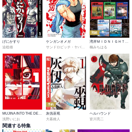
はじめ、殺し屋に真っ先に狙わてピンチかと思いきや、あのカーテ
クニック。殺し屋とのカーチェイスは見もの。

バルメはやっぱ強すぎ。途中でヨナが援護するが一人で工場の兵を
倒していくシーンはホント復讐者って感じで。
完結
げにかすり
ケンガンオメガ
湾岸ＭＩＤＮＩＧＨＴ 超合本版
迫稔雄
サンドロビッチ・ヤバ子
,
だろめおん
楠みちはる
予約
MUJINA INTO THE DEEP
灰仭巫覡
ヘルハウンド
浅野いにお
大暮維人
皆川亮二
関連する特集