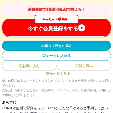
193
新規登録で
円(税込)で買える！
かんたん30秒登録！
今すぐ会員登録をする
購入手続きに進む
カートに入れる
お気に入り
試し読み
ほかの巻を見る
※この商品はタブレットなど大きなディスプレイを備えた機器で読むことに適し
ています。
文字だけを拡大することや、文字列のハイライト、検索、辞書の参照、引用など
の機能が使用できません。
あらすじ
バルメが無断で部隊を去り、いつかこんな日が来ると予期してはい