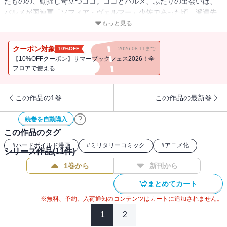
たものの、動揺し苛立つココ。ココとバルメ、ふたりの出会いは、
バルメが国連軍「ソフィア・ヴェルマー」少佐であった頃、派遣先
のアフリカＤ国で襲撃により部隊を全滅させられ、傷心の彼女をコ
もっと見る
コが自分の部隊に誘ったときだった・・・。
クーポン対象
10%OFF
2026.08.11まで
【10%OFFクーポン】サマーブックフェス2026！全
フロアで使える
この作品の1巻
この作品の最新巻
続巻を自動購入
この作品のタグ
#
ハードボイルド漫画
#
ミリタリーコミック
#
アニメ化
シリーズ作品(
11
件)
1巻から
新刊から
まとめてカート
※無料、予約、入荷通知のコンテンツはカートに追加されません。
1
2