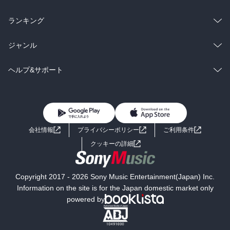
雑誌・グラビア
ビジネス・実用
ラノベ
小説
総合
コミック
ランキング
BL・TL
雑誌・グラビア
ビジネス・実用
ラノベ
小説
総合
コミック
ジャンル
BL・TL
雑誌・グラビア
ビジネス・実用
ラノベ
小説
コミック
男性コミック
ヘルプ&サポート
BL・TL
雑誌・グラビア
ビジネス・実用
女性コミック
コミック誌
初めての方へ
ヘルプ
BL・TL
ライトノベル
男子向けラノベ
よくあるご質問
お問い合わせ
会社情報
プライバシーポリシー
ご利用条件
女子向けラノベ
小説
利用規約
クッキーの詳細
国内小説
海外小説
Copyright 2017 - 2026 Sony Music Entertainment(Japan) Inc.
ミステリー
SF
Information on the site is for the Japan domestic market only
powered by
歴史・時代小説
文学