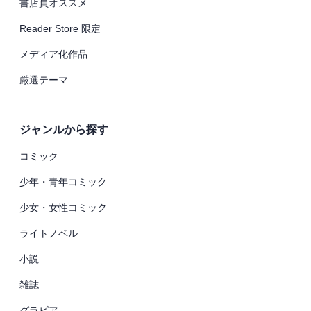
書店員オススメ
Reader Store 限定
メディア化作品
厳選テーマ
ジャンルから探す
コミック
少年・青年コミック
少女・女性コミック
ライトノベル
小説
雑誌
グラビア