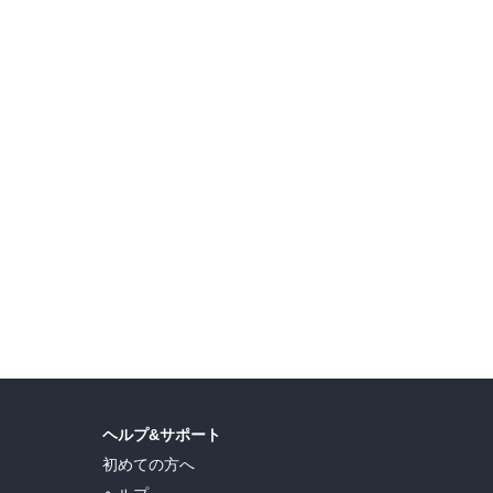
【夏電書2026】極上の謎解きを…… 講談社 真夏のミステリーフェア
角川文庫 夏フェア２０２６ 第4弾：怖い！ホラー小説
山
ヘルプ&サポート
初めての方へ