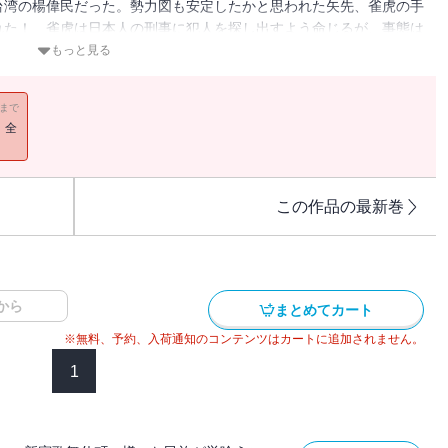
台湾の楊偉民だった。勢力図も安定したかと思われた矢先、雀虎の手
れた！ 雀虎は日本人の刑事に犯人を探し出すよう命じるが、事態は
。事件の混乱に乗じ、劉健一は生き残りを賭け、再び罠を仕掛け
もっと見る
いた、傑作ロマンノワール！
11まで
！全
この作品の最新巻
から
まとめてカート
※無料、予約、入荷通知のコンテンツはカートに追加されません。
1