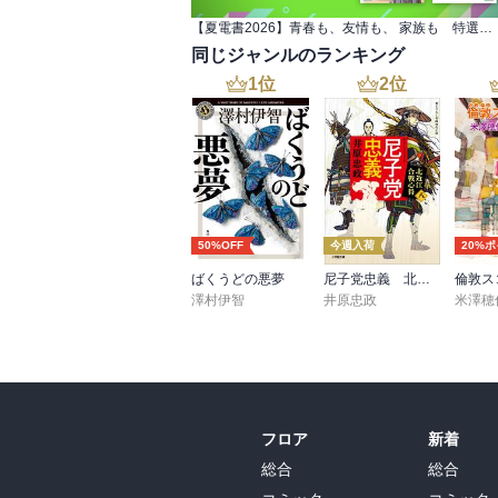
【夏電書2026】青春も、友情も、 家族も 特選小説フェア
同じジャンルのランキング
1
位
2
位
50%OFF
今週入荷
20%
ばくうどの悪夢
尼子党忠義 北近江合戦心得〈八〉
倫敦ス
澤村伊智
井原忠政
米澤穂
フロア
新着
総合
総合