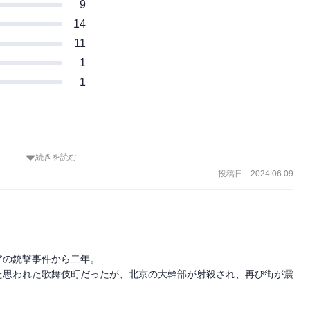
9
14
11
1
1
続きを読む
士の抗争から2年、北京の大物が狙撃され、再び新宿中国系裏社会は
を描いた、傑作ロマン・ノワール!
投稿日
:
2024.06.09
の銃撃事件から二年。

た思われた歌舞伎町だったが、北京の大幹部が射殺され、再び街が震