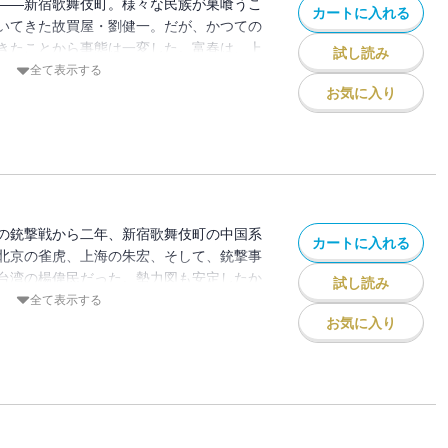
――新宿歌舞伎町。様々な民族が巣喰うこ
カートに入れる
いてきた故買屋・劉健一。だが、かつての
きたことから事態は一変した。富春は、上
試し読み
貴の片腕を殺し逃亡を続けていたのだ。健
全て表示する
三日以内に富春を連れてこいと脅される。
お気に入り
一に仕事を依頼してきた。彼女が売りたい
とは――。生き残るために嘘と裏切りを重
筆致で綴った危険な物語。
の銃撃戦から二年、新宿歌舞伎町の中国系
カートに入れる
北京の雀虎、上海の朱宏、そして、銃撃事
台湾の楊偉民だった。勢力図も安定したか
試し読み
の手下が狙撃され、街は再び不穏な空気に
全て表示する
本人の刑事に犯人を探し出すよう命じる
お気に入り
へと展開していく・・・・・・。事件の混
き残りを賭け、再び罠を仕掛けた！ デビ
年後を描いた、傑作ロマンノワール！