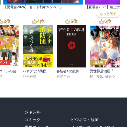
【夏電書2026】 セット割キャンペーン
もっと見る
3
位
4
位
5
位
6
位
ポイント
今週入荷
今週入荷
コーンの謎
ハヤブサ消防団 森へつづく道
容疑者Xの献身
異世界居酒屋「げん」三杯目
信
池井戸潤
東野圭吾
蝉川夏哉
,
碓井ツカサ
ジャンル
コミック
ビジネス・経済