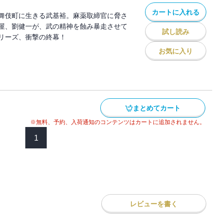
カートに入れる
舞伎町に生きる武基裕。麻薬取締官に脅さ
屋、劉健一が、武の精神を蝕み暴走させて
試し読み
リーズ、衝撃の終幕！
お気に入り
まとめてカート
※無料、予約、入荷通知のコンテンツはカートに追加されません。
1
レビューを書く