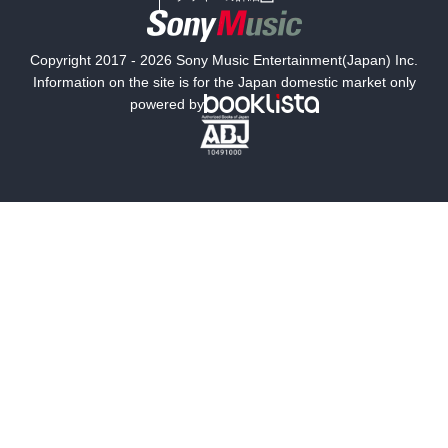
国内小説
海外小説
Copyright 2017 - 2026 Sony Music Entertainment(Japan) Inc.
ミステリー
SF
Information on the site is for the Japan domestic market only
powered by
歴史・時代小説
文学
雑誌
グラビア写真集
ボーイズラブ
ティーンズラブ
人文・思想・歴史
社会・政治・法律
ビジネス・経済
サイエンス・テクノロジー
コンピュータ・情報
くらし・家庭
料理・酒
ファッション・美容・ダイエット