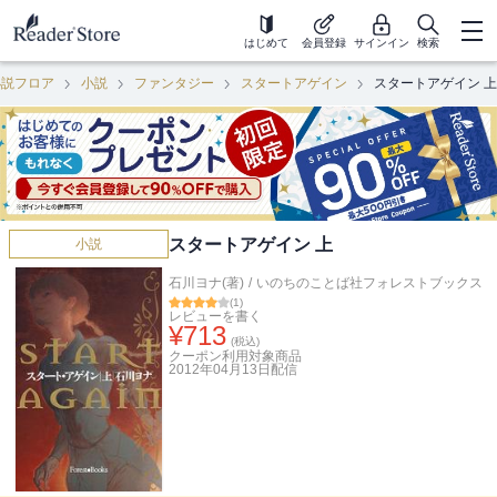
はじめて
会員登録
サインイン
検索
小説フロア
小説
ファンタジー
スタートアゲイン
スタートアゲイン 上
スタートアゲイン 上
小説
石川ヨナ(著)
/
いのちのことば社フォレストブックス
(
1
)
レビューを書く
¥
713
(税込)
クーポン利用対象商品
2012年04月13日
配信