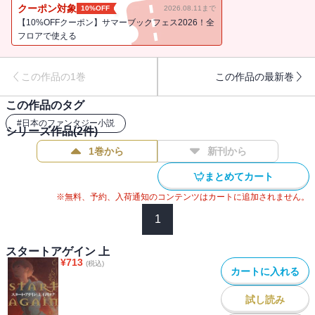
親石を持つ彼女には絶対服従しなければならない。将軍ガザーロの
クーポン対象
10%OFF
2026.08.11まで
命令により一度はヴァルーガの命を奪うことに加担しかけたラフィ
【10%OFFクーポン】サマーブックフェス2026！全
アだが、思いとどまったことで故郷を追われ、はからずも、無敵の
フロアで使える
悪魔を従えた旅が始まる――。
この作品の1巻
この作品の最新巻
この作品のタグ
#
日本のファンタジー小説
シリーズ作品(
2
件)
1巻から
新刊から
まとめてカート
※無料、予約、入荷通知のコンテンツはカートに追加されません。
1
スタートアゲイン 上
¥
713
(税込)
カートに入れる
試し読み