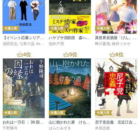
今週入荷
今週入荷
今週入荷
【イベント応募シリアルコード付】池田匡志出演・オーディオフォトブック「あの日」SPECIAL EDITION（音声／動画付）
ハヤブサ消防団 森へつづく道
異世界居酒屋「げん」三杯目
池田匡志
,
七寒六温
,
konoko58
池井戸潤
,
村崎キコ
蝉川夏哉
,
碓井ツカサ
4
位
5
位
6
位
今週入荷
今週入荷
今週入荷
おれは一万石 ： 38 因縁の賊
山に抱かれた家 けもの道
尼子党忠義 北近江合戦心得〈八〉
千野隆司
はらだみずき
井原忠政