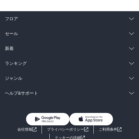
フロア
総合
コミック
セール
ラノベ
小説
総合
コミック
新着
雑誌・グラビア
ビジネス・実用
ラノベ
小説
総合
コミック
ランキング
BL・TL
雑誌・グラビア
ビジネス・実用
ラノベ
小説
総合
コミック
ジャンル
BL・TL
雑誌・グラビア
ビジネス・実用
ラノベ
小説
コミック
男性コミック
ヘルプ&サポート
BL・TL
雑誌・グラビア
ビジネス・実用
女性コミック
コミック誌
初めての方へ
ヘルプ
BL・TL
ライトノベル
男子向けラノベ
よくあるご質問
お問い合わせ
会社情報
プライバシーポリシー
ご利用条件
女子向けラノベ
小説
利用規約
クッキーの詳細