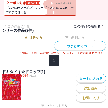
クーポン対象
10%OFF
2026.08.11まで
【10%OFFクーポン】サマーブックフェス2026！全
フロアで使える
この作品の1巻
この作品の最新巻
シリーズ作品(
3
件)
1巻から
新刊から
まとめてカート
※無料、予約、入荷通知のコンテンツはカートに追加されません。
1
ドキ☆ドキ☆ドロップ(1)
¥
594
(税込)
カートに入れる
試し読み
お気に入り
あらすじを見る