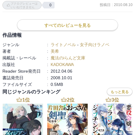
ブクログレビューは
投稿日
:
2010.08.10
0
いいねできません
すべてのレビューを見る
作品情報
ジャンル
:
ライトノベル
-
女子向けラノベ
著者
:
美希
掲載誌・レーベル
:
魔法のiらんど文庫
出版社
:
KADOKAWA
Reader Store発売日
:
2012.04.06
書誌発売日
:
2008.10.01
ファイルサイズ
:
0.5MB
同じジャンルのランキング
もっと見る
1
位
2
位
3
位