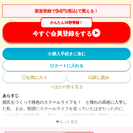
94
新規登録で
円(税込)で買える！
かんたん30秒登録！
今すぐ会員登録をする
購入手続きに進む
カートに入れる
お気に入り
試し読み
ほかの巻を見る
あらすじ
彼氏をつくって桃色のスクールライフを！ と憧れの高校に入学し
た私、まみ。順調にスクールライフを送っていたはずだったのに、
パパが急に海外転勤！ 私は、パパの同僚のお家へ居候?! ありえな
い!!!! ・・・でも、居候先に住んでいたのは、学年トップの神崎徹
もっと見る
平だった!! 徹平の超マイペースな行動に毎日がドキドキで・・・。