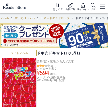
はじめて
会員登録
サインイン
検索
トノベル
女子向けラノベ
ドキ☆ドキ☆ドロップ
ドキ☆ドキ☆ドロップ(1)
ドキ☆ドキ☆ドロップ(1)
ライトノベル
美希(著)
/
魔法のiらんど文庫
(
1
)
レビューを書く
¥
594
(税込)
クーポン利用対象商品
2012年04月06日
配信