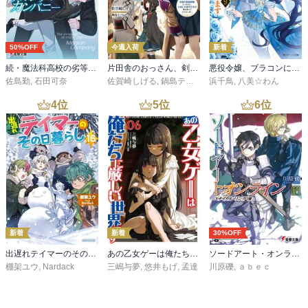
50%OFF
今週入荷
新着
続・魔法科高校の劣等生 メイジアン・カンパニー(11)
片田舎のおっさん、剣聖になる 11 ～ただの田舎の剣術師範だったのに、大成した弟子たちが俺を放ってくれない件～
悪役令嬢、ブラコンにジョブチェンジします９【電子特典付き】
佐島勤
,
石田可奈
佐賀崎しげる
,
鍋島テツヒロ
浜千鳥
,
八美☆わん
4
位
5
位
6
位
新着
新着
30%OFF
出遅れテイマーのその日暮らし 16
あの乙女ゲーは俺たちに厳しい世界です 6
ソードアート・オンライン29 ユナイタル・リングVIII
棚架ユウ
,
Nardack
三嶋与夢
,
悠井もげ
,
孟達
川原礫
,
ａｂｅｃ