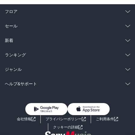
フロア
総合
コミック
セール
ラノベ
小説
総合
コミック
新着
雑誌・グラビア
ビジネス・実用
ラノベ
小説
総合
コミック
ランキング
BL・TL
雑誌・グラビア
ビジネス・実用
ラノベ
小説
総合
コミック
ジャンル
BL・TL
雑誌・グラビア
ビジネス・実用
ラノベ
小説
コミック
男性コミック
ヘルプ&サポート
BL・TL
雑誌・グラビア
ビジネス・実用
女性コミック
コミック誌
初めての方へ
ヘルプ
BL・TL
ライトノベル
男子向けラノベ
よくあるご質問
お問い合わせ
会社情報
プライバシーポリシー
ご利用条件
女子向けラノベ
小説
利用規約
クッキーの詳細