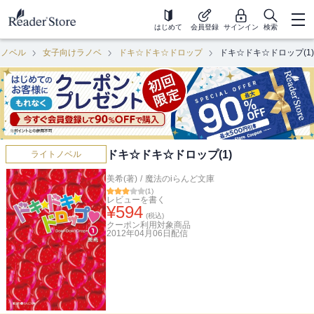
はじめて
会員登録
サインイン
検索
トノベル
女子向けラノベ
ドキ☆ドキ☆ドロップ
ドキ☆ドキ☆ドロップ(1)
ドキ☆ドキ☆ドロップ(1)
ライトノベル
美希(著)
/
魔法のiらんど文庫
(
1
)
レビューを書く
¥
594
(税込)
クーポン利用対象商品
2012年04月06日
配信