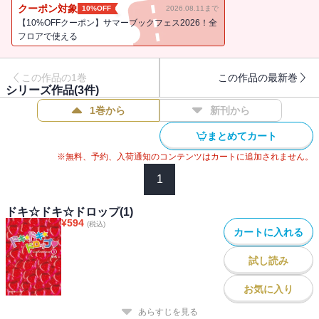
クーポン対象
10%OFF
2026.08.11まで
【10%OFFクーポン】サマーブックフェス2026！全
フロアで使える
この作品の1巻
この作品の最新巻
シリーズ作品(
3
件)
1巻から
新刊から
まとめてカート
※無料、予約、入荷通知のコンテンツはカートに追加されません。
1
ドキ☆ドキ☆ドロップ(1)
¥
594
(税込)
カートに入れる
試し読み
お気に入り
あらすじを見る