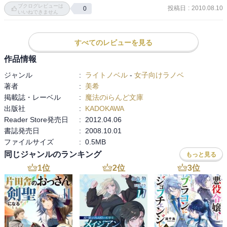
ブクログレビューは
投稿日
:
2010.08.10
0
いいねできません
すべてのレビューを見る
作品情報
ジャンル
:
ライトノベル
-
女子向けラノベ
著者
:
美希
掲載誌・レーベル
:
魔法のiらんど文庫
出版社
:
KADOKAWA
Reader Store発売日
:
2012.04.06
書誌発売日
:
2008.10.01
ファイルサイズ
:
0.5MB
同じジャンルのランキング
もっと見る
1
位
2
位
3
位