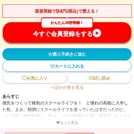
94
新規登録で
円(税込)で買える！
かんたん30秒登録！
今すぐ会員登録をする
購入手続きに進む
カートに入れる
お気に入り
試し読み
ほかの巻を見る
あらすじ
彼氏をつくって桃色のスクールライフを！ と憧れの高校に入学し
た私、まみ。順調にスクールライフを送っていたはずだったのに、
パパが急に海外転勤！ 私は、パパの同僚のお家へ居候?! ありえな
い!!!! ・・・でも、居候先に住んでいたのは、学年トップの神崎徹
もっと見る
平だった!! 徹平の超マイペースな行動に毎日がドキドキで・・・。