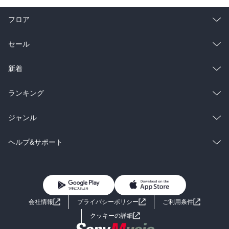
フロア
総合
コミック
セール
ラノベ
小説
総合
コミック
新着
雑誌・グラビア
ビジネス・実用
ラノベ
小説
総合
コミック
ランキング
BL・TL
雑誌・グラビア
ビジネス・実用
ラノベ
小説
総合
コミック
ジャンル
BL・TL
雑誌・グラビア
ビジネス・実用
ラノベ
小説
コミック
男性コミック
ヘルプ&サポート
BL・TL
雑誌・グラビア
ビジネス・実用
女性コミック
コミック誌
初めての方へ
ヘルプ
BL・TL
ライトノベル
男子向けラノベ
よくあるご質問
お問い合わせ
会社情報
プライバシーポリシー
ご利用条件
女子向けラノベ
小説
利用規約
クッキーの詳細