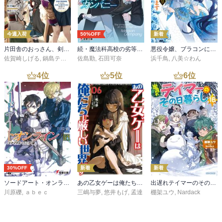
今週入荷
50%OFF
新着
片田舎のおっさん、剣聖になる 11 ～ただの田舎の剣術師範だったのに、大成した弟子たちが俺を放ってくれない件～
続・魔法科高校の劣等生 メイジアン・カンパニー(11)
悪役令嬢、ブラコンにジョブチェンジします９【電子特典付き】
佐賀崎しげる
,
鍋島テツヒロ
佐島勤
,
石田可奈
浜千鳥
,
八美☆わん
4
位
5
位
6
位
30%OFF
新着
新着
ソードアート・オンライン29 ユナイタル・リングVIII
あの乙女ゲーは俺たちに厳しい世界です 6
出遅れテイマーのその日暮らし 16
川原礫
,
ａｂｅｃ
三嶋与夢
,
悠井もげ
,
孟達
棚架ユウ
,
Nardack