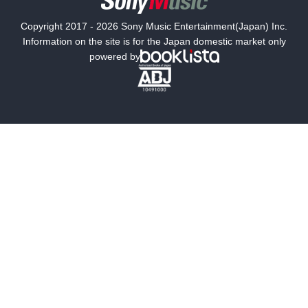
国内小説
海外小説
Copyright 2017 - 2026 Sony Music Entertainment(Japan) Inc.
ミステリー
SF
Information on the site is for the Japan domestic market only
powered by
歴史・時代小説
文学
雑誌
グラビア写真集
ボーイズラブ
ティーンズラブ
人文・思想・歴史
社会・政治・法律
ビジネス・経済
サイエンス・テクノロジー
コンピュータ・情報
くらし・家庭
料理・酒
ファッション・美容・ダイエット
ホビー&カルチャー
スポーツ・アウトドア