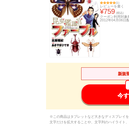
(
1
)
レビューを書く
¥
759
(税込)
クーポン利用対象
2012年04月06日
新規
今す
※この商品はタブレットなど大きなディスプレイを
文字だけを拡大することや、文字列のハイライト、