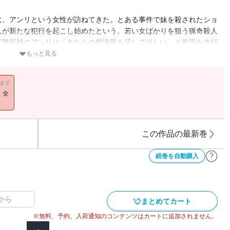
に、アンリという女性が訪ねてきた。とある事件で妹を殺されたショ
人が新たな犯行を起こし始めたという。若い女ばかりを狙う猟奇殺人
庁警部補のアンリは「あなたの鑑識眼を貸してほしい」と復職を依頼
もっと見る
11まで
！全
この作品の最新巻
続巻を自動購入
から
まとめてカート
※無料、予約、入荷通知のコンテンツはカートに追加されません。