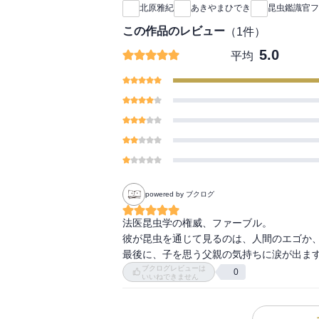
北原雅紀
あきやまひでき
昆虫鑑識官フ
この作品のレビュー
（
1
件）
5.0
平均
powered by ブクログ
法医昆虫学の権威、ファーブル。

彼が昆虫を通じて見るのは、人間のエゴか、
最後に、子を思う父親の気持ちに涙が出ま
ブクログレビューは
0
いいねできません