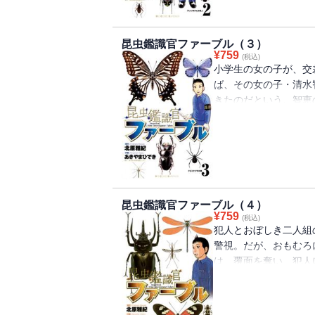
昆虫鑑識官ファーブル（３）
¥
759
(税込)
小学生の女の子が、交
ば、その女の子・清水
きたのだという。智恵
先の病院に駆けつけた
講演会場へ引き返して
色の蝶の絵が気にかか
昆虫鑑識官ファーブル（４）
¥
759
(税込)
犯人とおぼしき二人組
警視。だが、おもむろ
は、覆面を奪い、犯人
で形勢は逆転するもの
しまい、まずは羽生が
る・・・