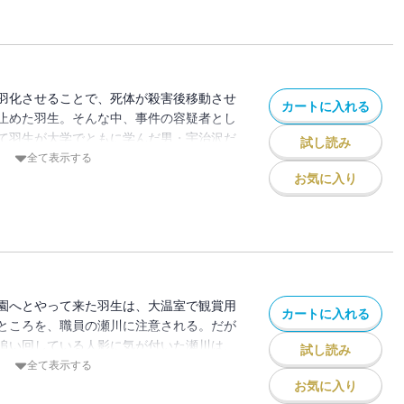
羽化させることで、死体が殺害後移動させ
カートに入れる
止めた羽生。そんな中、事件の容疑者とし
て羽生が大学でともに学んだ男・宇治沢だ
試し読み
沢の性格から、被害者とのトラブルも充分
全て表示する
羽生は、宇治沢のアリバイを疑う
お気に入り
園へとやって来た羽生は、大温室で観賞用
カートに入れる
ところを、職員の瀬川に注意される。だが
追い回している人影に気が付いた瀬川は、
試し読み
名乗った羽生にストーカー被害の相談を持
全て表示する
お気に入り