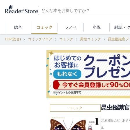
総合
コミック
ラノベ
小説
雑誌・
TOP(総合)
コミックフロア
コミック
男性コミック
昆虫鑑識官フ
昆虫鑑識官
コミック
北原雅紀(画)
,
あき
ル