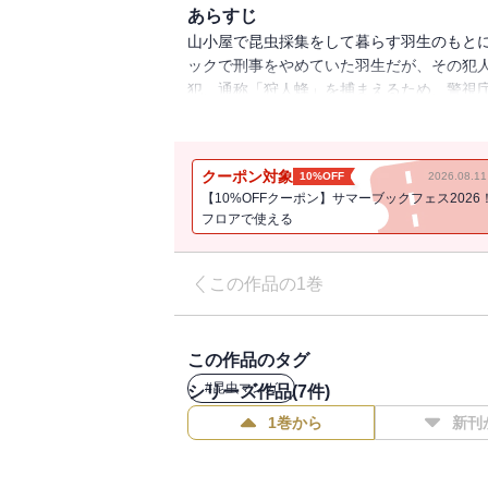
あらすじ
山小屋で昆虫採集をして暮らす羽生のもと
ックで刑事をやめていた羽生だが、その犯
犯、通称「狩人蜂」を捕まえるため、警視
するが・・・。
クーポン対象
10%OFF
2026.08.
【10%OFFクーポン】サマーブックフェス2026
フロアで使える
この作品の1巻
この作品のタグ
#
昆虫マンガ
シリーズ作品(
7
件)
1巻から
新刊