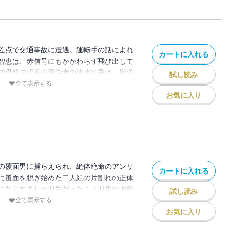
差点で交通事故に遭遇。運転手の話によれ
カートに入れる
智恵は、赤信号にもかかわらず飛び出して
の母親で児童心理学者の清水智香は、搬送
試し読み
ものの、娘の無事を確かめると、すぐさま
全て表示する
しまった。羽生は、智恵が描いたという紫
お気に入り
り・・・。
の覆面男に捕らえられ、絶体絶命のアンリ
カートに入れる
に覆面を脱ぎ始めた二人組の片割れの正体
になりすました羽生だった！！羽生の加勢
試し読み
の、結局もうひとりの犯人には逃げられて
全て表示する
捕まえた犯人・桐野の事情聴取を開始す
お気に入り