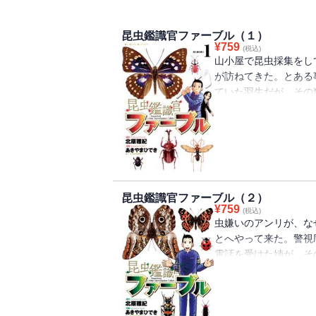
昆虫鑑識官ファーブル（１）
¥
759
(税込)
山小屋で昆虫採集をし
が訪ねてきた。とある
ていた羽生だが、その
若い女ばかりを狙う猟
め、警視庁警部補のア
と復職を依頼するが・
昆虫鑑識官ファーブル（２）
¥
759
(税込)
虫嫌いのアンリが、な
とへやって来た。警視
電話を受けた姉が、そ
いう。それを聞いた羽
と涙し、予測通り、妹
がかかってきた時の状