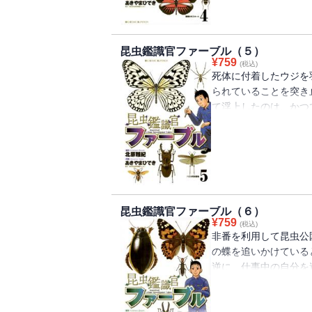
昆虫鑑識官ファーブル（５）
¥
759
(税込)
死体に付着したウジを
られていることを突き
て浮上したのは、かつ
った。自分が知る宇治
考えられると判断した
が・・・。
昆虫鑑識官ファーブル（６）
¥
759
(税込)
非番を利用して昆虫公
の蝶を追いかけている
逆に、仕事中の自分を
自分が警察官であると
ちかけて・・・