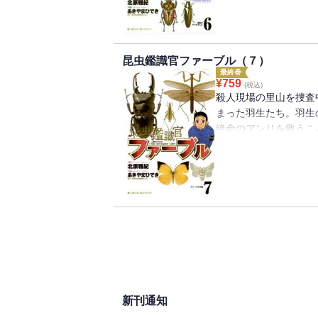
昆虫鑑識官ファーブル（７）
最終巻
¥
759
(税込)
殺人現場の里山を捜査
まった羽生たち。羽生
絶命のアンリを救うこ
がしてしまう。同じ現
かったことから、捜査
新刊通知