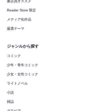
書店員オススメ
Reader Store 限定
メディア化作品
厳選テーマ
ジャンルから探す
コミック
少年・青年コミック
少女・女性コミック
ライトノベル
小説
雑誌
グラビア