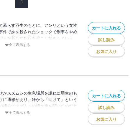
1
て暮らす羽生のもとに、アンリという女性
カートに入れる
事件で妹を殺されたショックで刑事をやめ
犯人が新たな犯行を起こし始めたという。
試し読み
奇殺人犯、通称「狩人蜂」を捕まえるた
全て表示する
ンリは「あなたの鑑識眼を貸してほしい」
お気に入り
・・。
ぜかスズムシの生息場所を訊ねに羽生のも
カートに入れる
庁に通報があり、妹から「助けて」という
の後ろでスズムシの鳴き声を聞いたのだと
試し読み
生は「彼女はもう生きてはいないだろう」
全て表示する
は死体で発見される。羽生は、妹から電話
お気に入り
況を姉夫婦に尋ねるが・・・。