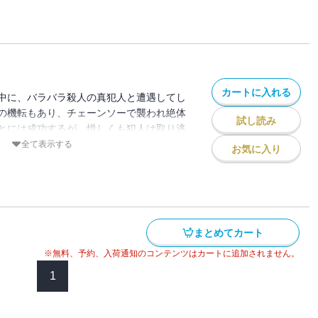
カートに入れる
中に、バラバラ殺人の真犯人と遭遇してし
の機転もあり、チェーンソーで襲われ絶体
試し読み
とには成功するが、惜しくも犯人は取り逃
場で容疑者と目されていた男が死体で見つ
全て表示する
お気に入り
は振り出しかと思われたが・・・！？
まとめてカート
※無料、予約、入荷通知のコンテンツはカートに追加されません。
1