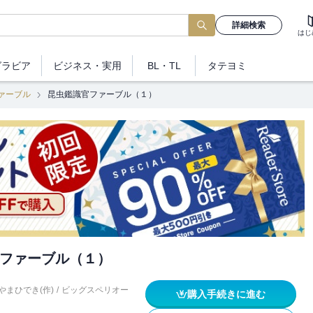
詳細検索
はじ
グラビア
ビジネス
・実用
BL・TL
タテヨミ
ァーブル
昆虫鑑識官ファーブル（１）
ファーブル（１）
やまひでき(作)
/
ビッグスペリオー
購入手続きに進む