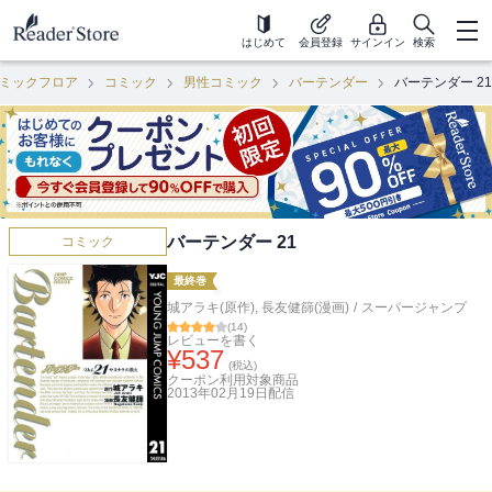
はじめて
会員登録
サインイン
検索
ミックフロア
コミック
男性コミック
バーテンダー
バーテンダー 21
バーテンダー 21
コミック
最終巻
城アラキ(原作)
,
長友健篩(漫画)
/
スーパージャンプ
(
14
)
レビューを書く
¥
537
(税込)
クーポン利用対象商品
2013年02月19日
配信