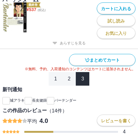
最終巻
カートに入れる
¥
537
(税込)
試し読み
お気に入り
あらすじを見る
まとめてカート
※無料、予約、入荷通知のコンテンツはカートに追加されません。
1
2
3
新刊通知
城アラキ
長友健篩
バーテンダー
この作品のレビュー
（
14
件）
4.0
レビューを書く
平均
4