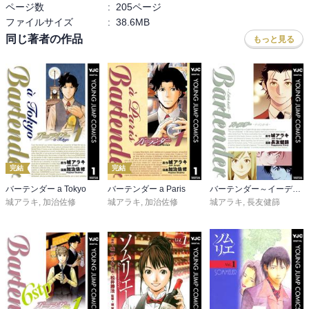
ページ数
:
205ページ
ファイルサイズ
:
38.6MB
同じ著者の作品
もっと見る
完結
完結
バーテンダー a Tokyo
バーテンダー a Paris
バーテンダー～イーデンホール～
城アラキ
,
加治佐修
城アラキ
,
加治佐修
城アラキ
,
長友健篩