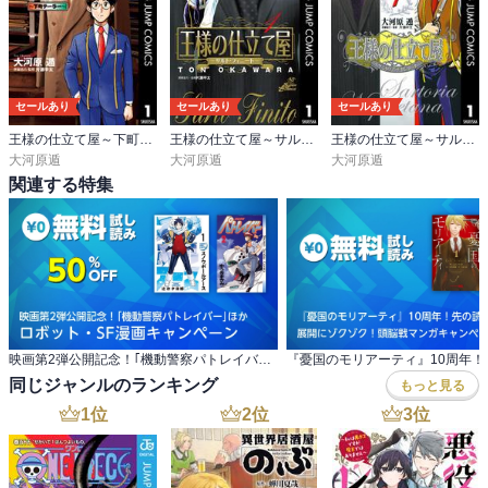
セールあり
セールあり
セールあり
王様の仕立て屋～下町テーラー～
王様の仕立て屋～サルト・フィニート～
王様の仕立て屋～サルトリア・ナポレターナ～
大河原遁
大河原遁
大河原遁
関連する特集
映画第2弾公開記念！｢機動警察パトレイバー｣ほか ロボット・SF漫画キャンペーン
同じジャンルのランキング
もっと見る
1
位
2
位
3
位