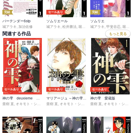
完結
セールあり
完結
バーテンダー6stp
ソムリエール
ソムリエ
城アラキ
,
加治佐修
城アラキ
,
松井勝法
,
堀賢一
城アラキ
,
甲斐谷忍
,
堀賢一
関連する作品
もっと見る
セールあり
セールあり
セールあり
神の雫 deuxieme 愛蔵版
マリアージュ ～神の雫 最終章～ 愛蔵版
神の雫 愛蔵版
亜樹 直
,
オキモト・シュウ
亜樹 直
,
オキモト・シュウ
亜樹 直
,
オキモト・シュウ