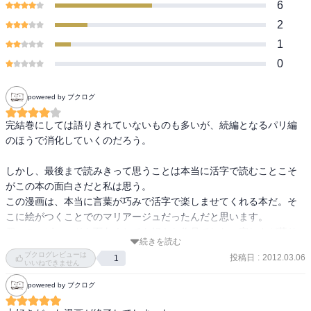
6
2
1
0
powered by ブクログ
完結巻にしては語りきれていないものも多いが、続編となるパリ編
のほうで消化していくのだろう。

しかし、最後まで読みきって思うことは本当に活字で読むことこそ
がこの本の面白さだと私は思う。

この漫画は、本当に言葉が巧みで活字で楽しませてくれる本だ。そ
こに絵がつくことでのマリアージュだったんだと思います。

個々のエピソードも面白くとても好きな作品でした。寂しさが募り
続きを読む
ますが「サヨナラだけが人生だ」ということなんですね。
ブクログレビューは
投稿日
:
2012.03.06
1
いいねできません
powered by ブクログ