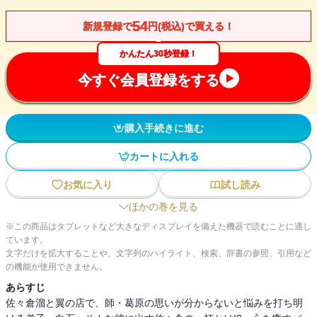
54
新規登録で
円(税込)で買える！
かんたん30秒登録！
今すぐ会員登録をする
購入手続きに進む
カートに入れる
お気に入り
試し読み
ほかの巻を見る
※この商品はタブレットなど大きなディスプレイを備えた機器で読むことに適し
ています。
文字だけを拡大することや、文字列のハイライト、検索、辞書の参照、引用など
の機能が使用できません。
あらすじ
佐々倉溜と翼の店で、師・葛原の思いが分からないと悩みを打ち明