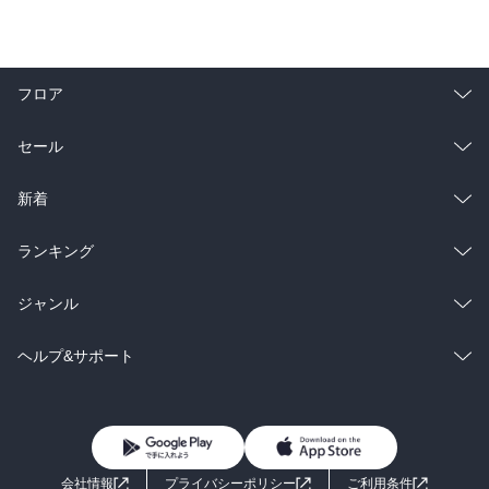
フロア
総合
コミック
セール
ラノベ
小説
総合
コミック
新着
雑誌・グラビア
ビジネス・実用
ラノベ
小説
総合
コミック
ランキング
BL・TL
雑誌・グラビア
ビジネス・実用
ラノベ
小説
総合
コミック
ジャンル
BL・TL
雑誌・グラビア
ビジネス・実用
ラノベ
小説
コミック
男性コミック
ヘルプ&サポート
BL・TL
雑誌・グラビア
ビジネス・実用
女性コミック
コミック誌
初めての方へ
ヘルプ
BL・TL
ライトノベル
男子向けラノベ
よくあるご質問
お問い合わせ
会社情報
プライバシーポリシー
ご利用条件