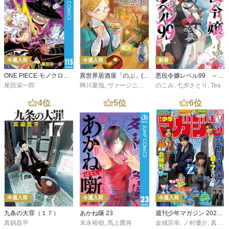
今週入荷
今週入荷
新着
ONE PIECE モノクロ版 115
異世界居酒屋「のぶ」(22)
悪役令嬢レベル99 ～私は裏ボスですが魔王ではありません～ その６
尾田栄一郎
蝉川夏哉
,
ヴァージニア二等兵
のこみ
,
転
,
七夕さとり
,
Tea
4
位
5
位
6
位
今週入荷
今週入荷
今週入荷
九条の大罪（１７）
あかね噺 23
週刊少年マガジン 2026年36・37号[2026年8月5日発売]
真鍋昌平
末永裕樹
,
馬上鷹将
金城宗幸
,
ノ村優介
,
真島ヒロ