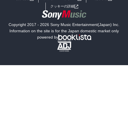
女子向けラノベ
小説
利用規約
クッキーの詳細
国内小説
海外小説
Copyright 2017 - 2026 Sony Music Entertainment(Japan) Inc.
ミステリー
SF
Information on the site is for the Japan domestic market only
powered by
歴史・時代小説
文学
雑誌
グラビア写真集
ボーイズラブ
ティーンズラブ
人文・思想・歴史
社会・政治・法律
ビジネス・経済
サイエンス・テクノロジー
コンピュータ・情報
くらし・家庭
料理・酒
ファッション・美容・ダイエット