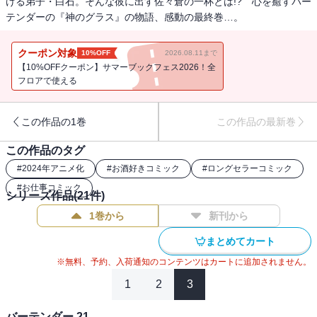
ける弟子・白石。そんな彼に出す佐々倉の一杯とは!? 心を癒すバー
テンダーの『神のグラス』の物語、感動の最終巻…。
クーポン対象
10%OFF
2026.08.11まで
【10%OFFクーポン】サマーブックフェス2026！全
フロアで使える
この作品の1巻
この作品の最新巻
この作品のタグ
#
2024年アニメ化
#
お酒好きコミック
#
ロングセラーコミック
#
お仕事コミック
シリーズ作品(
21
件)
1巻から
新刊から
まとめてカート
※無料、予約、入荷通知のコンテンツはカートに追加されません。
1
2
3
バーテンダー 21