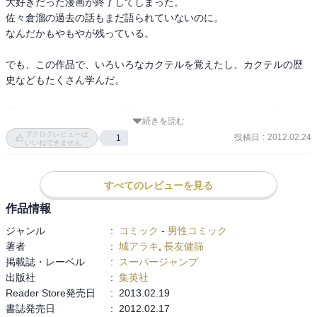
大好きだった漫画が終了してしまった。

佐々倉溜の過去の話もまだ語られていないのに。

なんだかもやもやが残っている。

でも、この作品で、いろいろなカクテルを覚えたし、カクテルの歴
史などもたくさん学んだ。

新しいシリーズというか続編なのかよくわからないが、また読んで
続きを読む
みようと思う。

ブクログレビューは
投稿日
:
2012.02.24
1
いいねできません
また、１巻から読み直してみよう。
すべてのレビューを見る
作品情報
ジャンル
:
コミック
-
男性コミック
著者
:
城アラキ
,
長友健篩
掲載誌・レーベル
:
スーパージャンプ
出版社
:
集英社
Reader Store発売日
:
2013.02.19
書誌発売日
:
2012.02.17